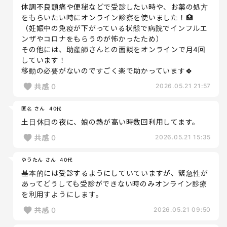
体調不良頭痛や便秘などで受診したい時や、お薬の処方
をもらいたい時にオンライン診察を使いました！🏥
（妊娠中の免疫が下がっている状態で病院でインフルエ
ンザやコロナをもらうのが怖かったため）
その他には、助産師さんとの面談をオンラインで月4回
しています！
移動の必要がないのですごく楽で助かっています🍀
共感
0
2026.05.21 21:57
匿名 さん
40代
土日休日の夜に、娘の熱が高い時数回利用してます。
共感
0
2026.05.21 15:35
ゆうたん さん
40代
基本的には受診するようにしていていますが、緊急性が
あってどうしても受診ができない時のみオンライン診療
を利用すようにします。
共感
0
2026.05.21 09:50