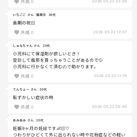
共感
0
2026.05.23 23:09
いちごご さん
福岡県
30代
長期の祝日
共感
0
2026.05.22 12:07
しゅなちゃん さん
20代
小児科にて保湿剤が欲しいとき！
受診して風邪を貰っちゃうことがあるので💦
小児科に行かなくて済むので助かります。
共感
0
2026.05.22 11:16
てんちょー さん
30代
恥ずかしい症状の時
共感
0
2026.05.22 08:40
あみあみ さん
20代
妊娠9ヶ月の妊婦です👶🏻🤍
つわりがひどくて外に出られない時や花粉症などの軽い