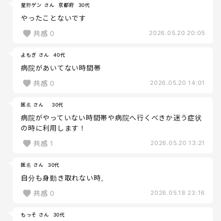
星野ゲン さん
京都府
30代
やったことないです
共感
0
2026.05.20 20:05
よもぎ さん
40代
病院があいてない時間帯
共感
0
2026.05.20 14:01
匿名 さん
30代
病院がやっていない時間帯や病院へ行くべきか迷う症状
の時に利用します！
共感
1
2026.05.20 13:21
匿名 さん
30代
自分も身動き取れない時。
共感
0
2026.05.18 23:16
もっそ さん
30代