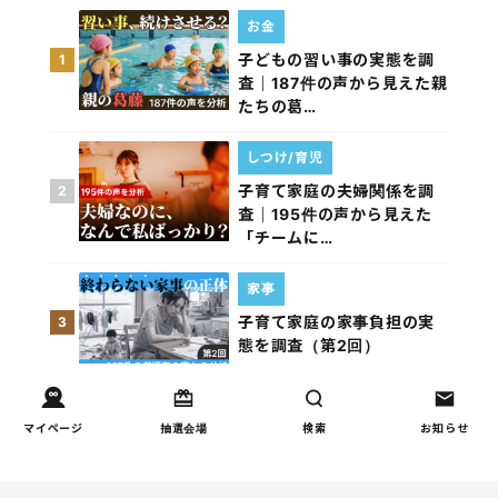
お金
子どもの習い事の実態を調
1
査｜187件の声から見えた親
たちの葛…
しつけ/育児
子育て家庭の夫婦関係を調
2
査｜195件の声から見えた
「チームに…
家事
子育て家庭の家事負担の実
3
態を調査（第2回）
家事
マイページ
抽選会場
検索
お知らせ
子育て家庭の家事負担の実
4
態を調査（第1回）