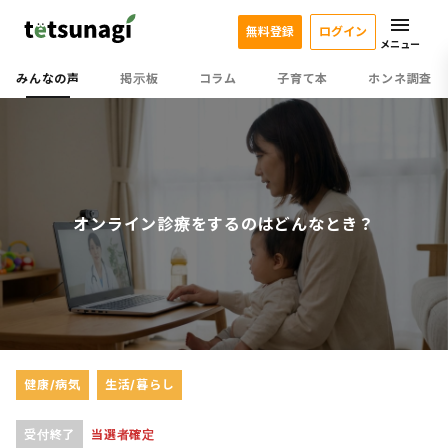
無料登録
ログイン
メニュー
みんなの声
掲示板
コラム
子育て本
ホンネ調査
オンライン診療をするのはどんなとき？
健康/病気
生活/暮らし
受付終了
当選者確定