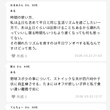
おまめさん さん
30代
ある
時間の使い方。
私は土日も含めて平日と同じ生活リズムを過ごしたい一
方で、夫は土日ぐらいは出掛けることもあるから崩れた
っていいし寝る時間もいつもより遅くなっても何も思っ
てない。
その崩れたリズムを直すのは平日ワンオペする私なんで
すけどって思う。
共感
0
2026.05.22 21:43
匿名 さん
40代
ある
野球スポ少の事について、ストイックな夫が四六時中子
供に自主練させる、たまにはオフが欲しい子供と私で食
い違い離婚寸前に
共感
0
2026.05.22 12:17
てんちょー さん
30代