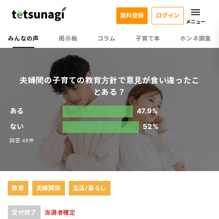
無料登録
ログイン
メニュー
みんなの声
掲示板
コラム
子育て本
ホンネ調査
夫婦間の子育ての教育方針で意見が食い違ったこ
とある？
ある
47.9%
ない
52%
回答 48件
教育
夫婦関係
生活/暮らし
受付終了
当選者確定