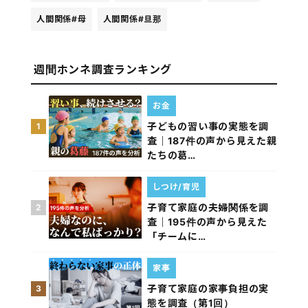
人間関係
#母
人間関係
#旦那
週間ホンネ調査ランキング
お金
子どもの習い事の実態を調
1
査｜187件の声から見えた親
たちの葛…
しつけ/育児
子育て家庭の夫婦関係を調
2
査｜195件の声から見えた
「チームに…
家事
子育て家庭の家事負担の実
3
態を調査（第1回）