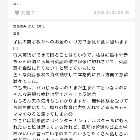
ない
共感
0
2026.05.22 08:40
あみあみ さん
20代
ある
子供の英才教育へのお金のかけ方で意見が食い違います
😵‍💫
将来英語ができて困ることはないので、私は妊娠中や赤
ちゃんの頃から毎日英語の歌や映像に触れさせて、英語
耳を自然に作りたい！と思っていました
色々な英語教材の資料請求して本格的に買う方向で意欲
満々でした。
でも夫は、バカじゃないの！まだ生まれてもいないのに
そんな高額な教材は早すぎる！と反対🥹
もちろん夫の気持ちもわかりますが、無料体験を受けて
お話を聞いたり、周りの教育に力を入れている赤ちゃん
ママをみると焦ってしまい🥺
できれば将来的にはインターナショナルスクールにも入
れたいと私は思っているけれど、旦那は普通の公立の学
校がいいと言っているのでこれからもたくさん話し合い