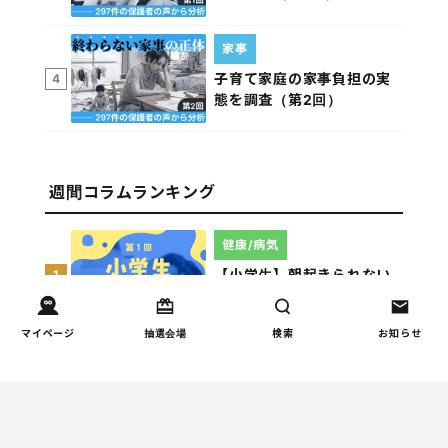
家事
子育て家庭の家事負担の実
4
態を調査（第2回）
週間コラムランキング
健康/病気
【小学生】朝起きられない
1
原因と対策を徹底解説｜起
立性調節障害の可能性も
マイページ
抽選会場
検索
お知らせ
（第1回）
しつけ/育児
赤ちゃんの後追いがつらい
2
ときに知っておきたいこと