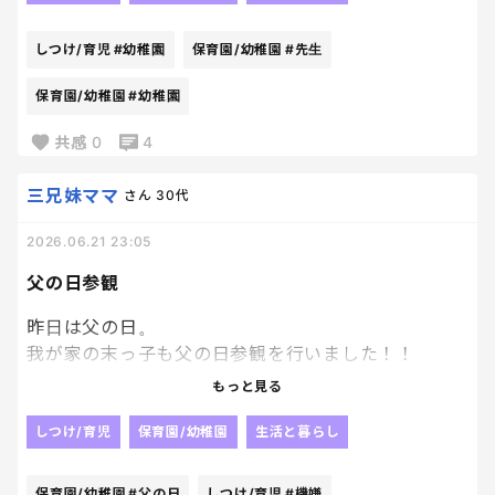
なんかお腹いたい。って感じのレベル。
しつけ/育児
#幼稚園
保育園/幼稚園
#先生
トイレもいったけど、特に出ないし。
なんだろう。
保育園/幼稚園
#幼稚園
共感
0
4
とりあえず、担任の先生には事情を説明して１日様
子見てもらったけど特に異常はなし。
三兄妹ママ
さん
30代
当の本人も、楽しかったーって帰ってきてくれたか
ら、まあ良かったけどね🥹
2026.06.21 23:05
父の日参観
昨日は父の日。
我が家の末っ子も父の日参観を行いました！！
小学生になると、こういった行事はないから幼稚園
もっと見る
の間だけだもんね。笑
しつけ/育児
保育園/幼稚園
生活と暮らし
旦那、うきうきで幼稚園へ。
保育園/幼稚園
#父の日
しつけ/育児
#機嫌