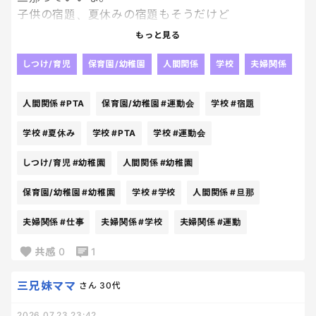
子供の宿題、夏休みの宿題もそうだけど
これを見守らないでいいなんてとっても気が楽でいい
もっと見る
な。
羨ましい。
しつけ/育児
保育園/幼稚園
人間関係
学校
夫婦関係
外で自分のペースで仕事してればいいだけなんだか
らいいな。
人間関係
#PTA
保育園/幼稚園
#運動会
学校
#宿題
学校や幼稚園のPTAも完成ないし、何も気にせず、運
学校
#夏休み
学校
#PTA
学校
#運動会
動会などの行事の時だけ妻に言われた通り動くだけ。
しつけ/育児
#幼稚園
人間関係
#幼稚園
いいな。
本当にいいな。
保育園/幼稚園
#幼稚園
学校
#学校
人間関係
#旦那
楽な人生だなぁ。
夫婦関係
#仕事
夫婦関係
#学校
夫婦関係
#運動
共感
0
1
三兄妹ママ
さん
30代
2026.07.23 23:42