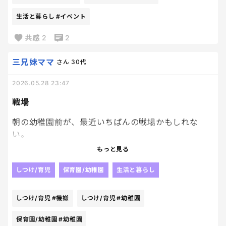
生活と暮らし
#イベント
共感
2
2
三兄妹ママ
さん
30代
2026.05.28 23:47
戦場
朝の幼稚園前が、最近いちばんの戦場かもしれな
い。
もっと見る
上2人が男の子だったから、今まで「髪型問題」にぶ
つかったことなくて、正直ここまで大変だと思ってな
しつけ/育児
保育園/幼稚園
生活と暮らし
かった。
でも末っ子、完全に女子。
しつけ/育児
#機嫌
しつけ/育児
#幼稚園
今日は三つ編みがいい
保育園/幼稚園
#幼稚園