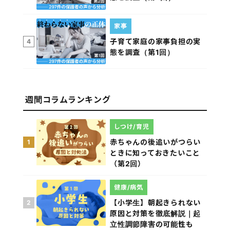
家事
子育て家庭の家事負担の実
4
態を調査（第1回）
週間コラムランキング
しつけ/育児
赤ちゃんの後追いがつらい
1
ときに知っておきたいこと
（第2回）
健康/病気
【小学生】朝起きられない
2
原因と対策を徹底解説｜起
立性調節障害の可能性も