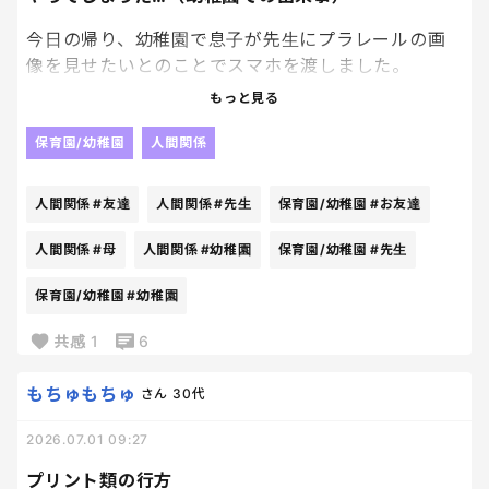
今日の帰り、幼稚園で息子が先生にプラレールの画
像を見せたいとのことでスマホを渡しました。
→気づいたら撮影モードで地面など撮影
もっと見る
→お友達３人来て「何してるの〜？」
→インカメラにして自撮りしたら、お友達も入ってき
保育園/幼稚園
人間関係
てキャッキャ
→私が代わりに撮影してあげる（ここけっこう問題
人間関係
#友達
人間関係
#先生
保育園/幼稚園
#お友達
ですよね）
→撮ったやつ見たい〜となり観始める
人間関係
#母
人間関係
#幼稚園
保育園/幼稚園
#先生
→他のお友達も自分のお母さんにスマホの画像見せ
保育園/幼稚園
#幼稚園
て〜。おうちでねと言われて泣き出す子1名…他の子
もスマホ見せて見せて〜と騒ぎ気味…
共感
1
6
お母さんたちには、私が子供に見せてしまったから
もちゅもちゅ
さん
30代
こんな状況に…ごめんなさいとは伝えたけれど…
そもそも許可なく撮ってしまったことがまず問題だっ
2026.07.01 09:27
たと少し時間が経ってから気づき…
プリント類の行方