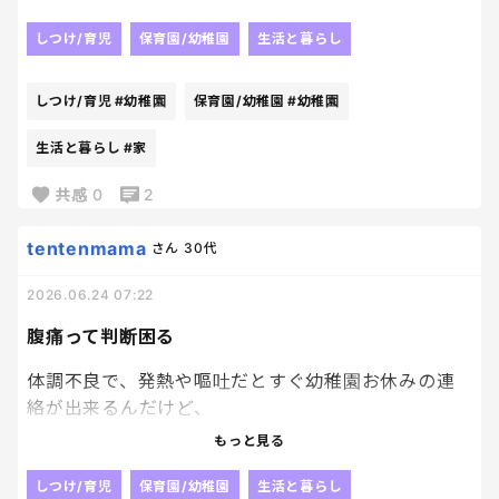
数日前に家族みんなで買ったアイスがあるんだけど、
しつけ/育児
保育園/幼稚園
生活と暮らし
私はその時あまり食べる気分じゃなくて、ずっと冷
凍庫に私のだけ残っている状態。
しつけ/育児
#幼稚園
保育園/幼稚園
#幼稚園
子供たちにも狙われてたはず。笑
生活と暮らし
#家
見せると「食べたい」と言われちゃうから、なかな
共感
0
2
か食べられず…。
tentenmama
さん
30代
そしてやっと一人になれたこの時間、至福のアイス
タイムがやってきました☺️
2026.06.24 07:22
あと2時間くらいで末っ子も帰ってくるから、それま
腹痛って判断困る
で少しゆっくりできそうです！！
体調不良で、発熱や嘔吐だとすぐ幼稚園お休みの連
絡が出来るんだけど、
ただただ腹痛。だと、休めないなぁ。と
もっと見る
すごい腹痛！ってわけでもなくて
しつけ/育児
保育園/幼稚園
生活と暮らし