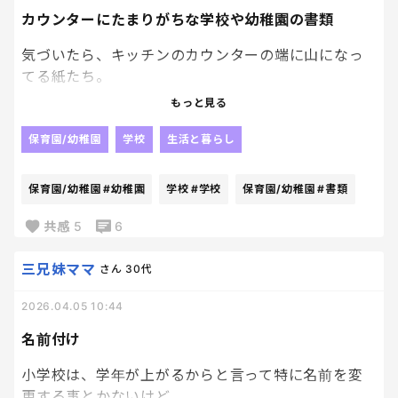
カウンターにたまりがちな学校や幼稚園の書類
気づいたら、キッチンのカウンターの端に山になっ
てる紙たち。
もっと見る
学校からのお便り、幼稚園のプリント、提出期限の
ある書類に、もう終わったのか分からないお知ら
保育園/幼稚園
学校
生活と暮らし
せ。
保育園/幼稚園
#幼稚園
学校
#学校
保育園/幼稚園
#書類
「あとで見よう」と思って置いたはずなのに、気づ
けばどれが大事でどれがいらないのか分からなくな
共感
5
6
ってる。
三兄妹ママ
さん
30代
しかも厄介なのが、全部“ちょっと大事そう”に見える
2026.04.05 10:44
ところ。笑
名前付け
とりあえず捨てるのは不安で、でも全部しっかり管
理する余裕もない。
小学校は、学年が上がるからと言って特に名前を変
更する事とかないけど