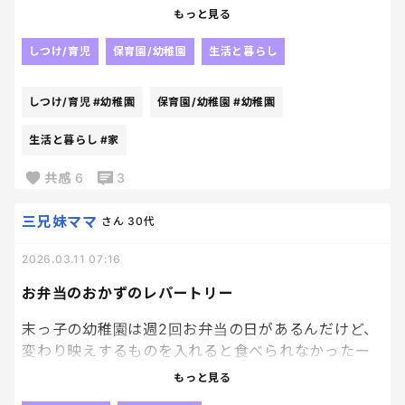
もっと見る
でも、面白いくらいに歌詞間違えてるから
私が容赦なく訂正に入るんだけど
しつけ/育児
保育園/幼稚園
生活と暮らし
そーすると
しつけ/育児
#幼稚園
保育園/幼稚園
#幼稚園
ちがうよっ！？ちがう！！ちがうよっ！？
生活と暮らし
#家
って、訂正の訂正される。笑
共感
6
3
えー、だって間違えてんだもーん。笑
三兄妹ママ
さん
30代
春が来た
歌ってんだけど、リズムと春ってワードだけ合ってて
2026.03.11 07:16
後はぜーんぶちがうよ〜。笑
お弁当のおかずのレパートリー
末っ子の幼稚園は週2回お弁当の日があるんだけど、
変わり映えするものを入れると食べられなかったー
って帰ってくるから、なかなか新メンバーを加える事
もっと見る
が出来ないし、、