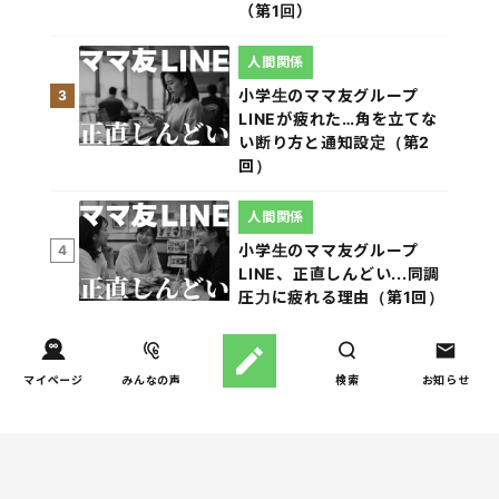
（第1回）
人間関係
小学生のママ友グループ
3
LINEが疲れた…角を立てな
い断り方と通知設定（第2
回）
人間関係
小学生のママ友グループ
4
LINE、正直しんどい...同調
圧力に疲れる理由（第1回）
親子関係
【掲示板の声×公認心理師】
マイページ
みんなの声
検索
お知らせ
5
実家に帰るとつらいのはな
ぜ？「毒親かも？」親との
関係に悩む大人へ