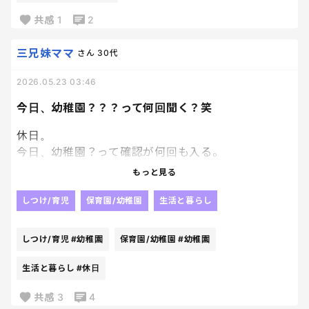
やっぱりツイン
共感
1
2
でもこの結び方は違う
なんか変
三兄妹ママ
さん
30代
もうやだーーー
2026.05.23 03:46
朝の忙しい時間にヘアスタイルのダメ出しが止まら
ない。
今日、幼稚園？？？って何回聞く？笑
しかも少し気に入らないと一気に不機嫌モード。
休日。
今日、幼稚園？って確認が何回も入る。
最近は「今日の髪型、大丈夫かな…」って、こっちが
先に緊張してるレベルだよ、、
もっと見る
違うよ〜おやすみだよ〜って何回も答えてる。笑
しつけ/育児
保育園/幼稚園
生活と暮らし
女子ママあるあるなのかな。
とにかく、このやり取りは毎週必ず繰り広げられる
世の中のお母さんたち、本当に毎朝お疲れさまです
のだ。笑
😂
しつけ/育児
#幼稚園
保育園/幼稚園
#幼稚園
生活と暮らし
#休日
共感
3
4