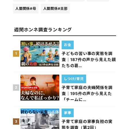
人間関係
#母
人間関係
#旦那
週間ホンネ調査ランキング
お金
子どもの習い事の実態を調
1
査｜187件の声から見えた親
たちの葛…
しつけ/育児
子育て家庭の夫婦関係を調
2
査｜195件の声から見えた
「チームに…
家事
子育て家庭の家事負担の実
3
態を調査（第2回）