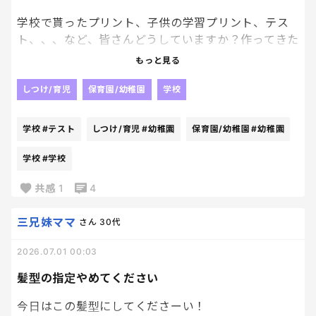
画像は全て削除しましたが、明日改めて謝罪しない
学校で貰ったプリント、子供の学習プリント、テス
と、と思ってます。
ト、、、など、皆さんどうしていますか？作ってきた
撮影してしまったこと、削除はしたこと、他に謝るポ
作品とかも(幼稚園の時のもの含め)
もっと見る
イントとか気づくことがある方いたらアドバイス下
さい…
学校で貰った連絡関係のプリントはpdfにしてアプリ
しつけ/育児
保育園/幼稚園
学校
で管理しています。(原本も一応保管しています) ど
んどん溜まって、紙だらけで、、、。笑
学校
#テスト
しつけ/育児
#幼稚園
保育園/幼稚園
#幼稚園
皆さんの意見聞きたいです！
学校
#学校
共感
1
4
三兄妹ママ
さん
30代
2026.07.01 00:03
髪型の指定やめてください
今日はこの髪型にしてくださーい！