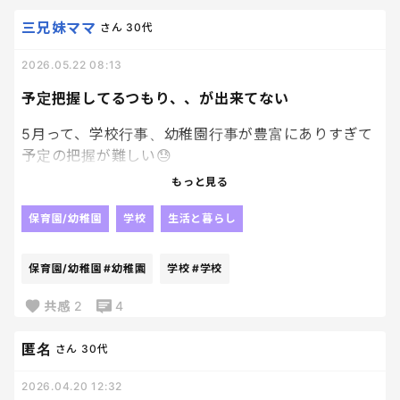
三兄妹ママ
さん
30代
2026.05.22 08:13
予定把握してるつもり、、が出来てない
5月って、学校行事、幼稚園行事が豊富にありすぎて
予定の把握が難しい😓
もっと見る
予定立ててるつもり。なのに、全然違かったり😇
保育園/幼稚園
学校
生活と暮らし
やばいぜ〜
カレンダーがぐっちゃぐちゃだぜえ〜
保育園/幼稚園
#幼稚園
学校
#学校
共感
2
4
匿名
さん
30代
2026.04.20 12:32