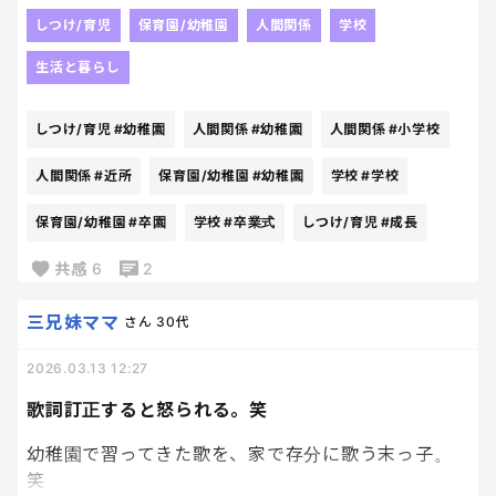
幼稚園卒園したり
しつけ/育児
保育園/幼稚園
人間関係
学校
みんな成長してる🥲
生活と暮らし
自分の子供じゃないのに、小さい頃からしってる子
供達が卒園、卒業してるのがすごく寂しく感じる〜
しつけ/育児
#幼稚園
人間関係
#幼稚園
人間関係
#小学校
感慨深い🥲
人間関係
#近所
保育園/幼稚園
#幼稚園
学校
#学校
保育園/幼稚園
#卒園
学校
#卒業式
しつけ/育児
#成長
共感
6
2
三兄妹ママ
さん
30代
2026.03.13 12:27
歌詞訂正すると怒られる。笑
幼稚園で習ってきた歌を、家で存分に歌う末っ子。
笑