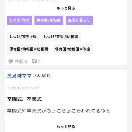
結果、積み重なる。
幼稚園って結構あったね！笑
もっと見る
そして、ある日突然「明日まで提出です」のプリン
すっかり忘れてて、慌てて体操服もジャージもスモッ
しつけ/育児
保育園/幼稚園
生活と暮らし
トを発掘して絶望するやつ。
グも全て名前と紙の変更をしたら疲労がやば
い、、、😇
しつけ/育児
#服
しつけ/育児
#幼稚園
なんであんなに紙って増えるんだろうね。
保育園/幼稚園
#幼稚園
保育園/幼稚園
#体操
アプリで配信してくれればいいのにって何回思った
共感
4
2
ことか。
三兄妹ママ
さん
30代
2026.03.17 12:27
卒園式、卒業式
卒園式や卒業式がちょこちょこ行われてるねぇ
近所の子供達が、小学校卒業したり
もっと見る