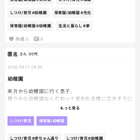
娘が目の前でうたってくれて、似顔絵を描いてくれ
て、もうご機嫌MAX！笑
しつけ/育児
#幼稚園
保育園/幼稚園
#先生
保育園/幼稚園
#幼稚園
生活と暮らし
#家
パパたちに、先生から質問箱を渡されて
引いた質問に答えるということがあったみたいなん
共感
0
6
だけど、そこでしっかり爪痕残したぜ！！とか言って
帰宅してきたよ。
匿名
さん
30代
、、、、爪痕って？笑
2026.06.17 08:25
幼稚園
幼稚園で爪痕残さんでいいから。笑
来月から幼稚園に行く息子。
周りから幼稚園なんだねって言われる度に泣きそうに
なったり怒り出す。
もっと見る
本人なりに何となく分かってるのかな。
妹が産まれてまだ赤ちゃん返りしてて、甘える頻度は
しつけ/育児
保育園/幼稚園
多いけれど自分から進んでやる事も増えて頑張ってる
分、外でのストレスが凄いのが目に見えてわかるよ
しつけ/育児
#赤ちゃん返り
しつけ/育児
#幼稚園