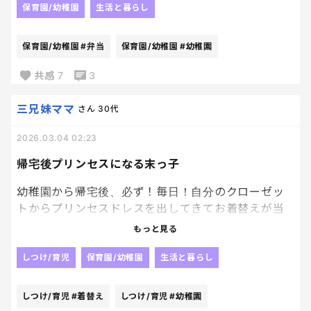
保育園/幼稚園
生活と暮らし
でも週2回、毎回同じおかずは嫌じゃない？？
お弁当を毎日作ってるお母さんって素晴らしいなあ。
保育園/幼稚園
#弁当
保育園/幼稚園
#幼稚園
私は結構限界を感じている。笑
共感
7
3
三兄妹ママ
さん
30代
2026.03.04 02:23
帰宅後プリンセスになる末っ子
幼稚園から帰宅後、必ず！毎日！自分のクローゼッ
トからプリンセスドレスを出してきてお着替えが当
たり前になっている。笑
もっと見る
昨日はアナ
しつけ/育児
保育園/幼稚園
生活と暮らし
今日はなんだろう？笑
しつけ/育児
#着替え
しつけ/育児
#幼稚園
そして、くるくる回って踊ってる。笑