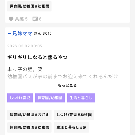
保育園/幼稚園
#幼稚園
面白い。笑
共感
5
6
私に見られてるって気付いちゃうと、急に辞めちゃう
三兄妹ママ
さん
30代
から、気付かれないように横目でチラチラと末っ子
のなりきりプリンセスを見て楽しんでいる。笑
2026.03.02 00:05
ギリギリになると焦るやつ
末っ子の話。笑
幼稚園バスが家の前までお迎え来てくれるんだけ
ど、大体家を出る時間決まってるから、そろそろ上着
もっと見る
着て準備してー！！って声かけるのね
しつけ/育児
保育園/幼稚園
生活と暮らし
なのに最近末っ子。
だーーらだら
保育園/幼稚園
#お迎え
しつけ/育児
#幼稚園
だーーーーらだらしてるわけ。笑
保育園/幼稚園
#幼稚園
生活と暮らし
#家
で、