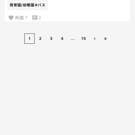
保育園/幼稚園
#バス
そんなだらだらやってたらバス行っちゃうよー！って
共感
7
2
追い掛け声するのよ
最初の方はこれで焦ってたのに、最近は全く効かな
い。笑
1
2
3
4
...
15
でも、結局バスの方が早く来ちゃうと、焦りすぎて
泣きそうになってるわけ〜
だったら最初からやれ〜