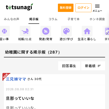
無料登録
ログイン
メニュー
みんなの声
掲示板
コラム
子育て本
ホンネ調査
習い事
妊娠/出産
発達/発育
遊び/学び
生活と暮らし
家
幼稚園に関する掲示板（287）
回答募集
新着順
三兄妹ママ
さん
30代
2026.08.08 02:31
旦那っていいな
旦那っていいな。