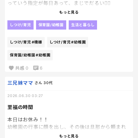
っていう指定が毎日あって、まじでだるい😮‍💨
もっと見る
てか、幼稚園向きの髪型と、そうでない髪型ってある
じゃん？笑
しつけ/育児
保育園/幼稚園
生活と暮らし
親的にはそう言うの込みで考えながら結いてるの
しつけ/育児
#機嫌
しつけ/育児
#幼稚園
に、、、、
保育園/幼稚園
#幼稚園
従わないと不機嫌モードで面倒だし、、、
共感
0
6
三兄妹ママ
さん
30代
2026.06.30 03:27
至福の時間
本日はお休み！！
幼稚園の行事に顔を出し、その後は旦那から頼まれ
た用事もこなして、やっとお昼に帰宅できたーー😮‍💨
もっと見る