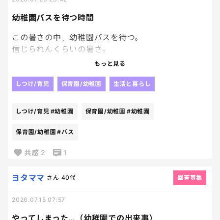
幼稚園バスを待つ時間
この暑さの中、幼稚園バスを待つ。
信じられんくらいの暑さ。
立ってるだけで汗がだらだら、、、、
もっと見る
待てど待てどもバスはこない。
だから、GPSを付けてくれって言ってんねん。
しつけ/育児
保育園/幼稚園
生活と暮らし
って気持ちで、先日までバス待ちをしておりました
ー。
しつけ/育児
#幼稚園
保育園/幼稚園
#幼稚園
やっと夏休み突入した末っ子だが、また来週から夏
保育園/幼稚園
#バス
季保育開始！！
共感
2
1
幼稚園様、ありがとう。
助かります🥹
ヨタママ
さん
40代
回答募集
2026.07.15 07:57
やってしまった…（幼稚園での出来事）