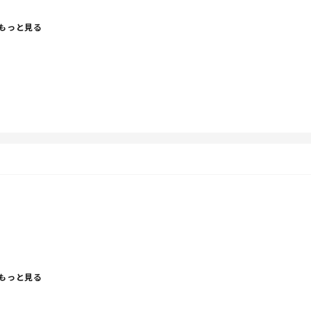
もっと見る
で、お皿に残ったものを悲しい気持ちで眺めて終わる…
作ろう。
もっと見る