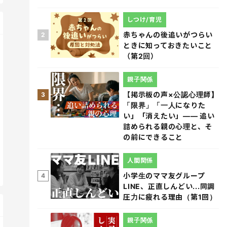
しつけ/育児
赤ちゃんの後追いがつらい
2
ときに知っておきたいこと
（第2回）
親子関係
【掲示板の声×公認心理師】
3
「限界」「一人になりた
い」「消えたい」―― 追い
詰められる親の心理と、そ
の前にできること
人間関係
小学生のママ友グループ
4
LINE、正直しんどい...同調
圧力に疲れる理由（第1回）
親子関係