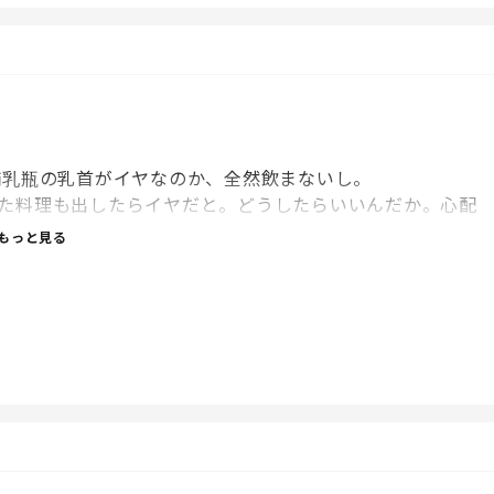
哺乳瓶の乳首がイヤなのか、全然飲まないし。
た料理も出したらイヤだと。どうしたらいいんだか。心配
もっと見る
。でも1日1050カロリーは必要らしいよ。とか何処か他