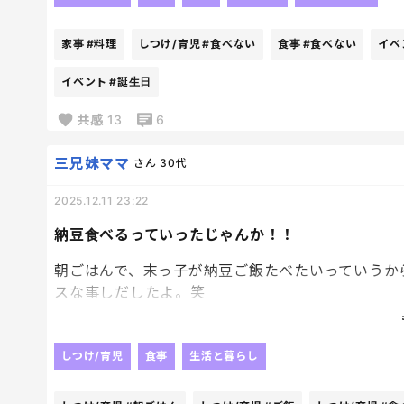
生クリームとかホイップ系が苦手。
チョコは好きだから
家事
#料理
しつけ/育児
#食べない
食事
#食べない
イベ
チョコケーキも用意したことあるんだけど
チョコクリームの何かが合わないようで
イベント
#誕生日
残されたり････
共感
13
6
ホイップ絞って作らせて
そういう姿も見たいなって思うけど
三兄妹ママ
さん
30代
作ったとて、誰食べる？？になるから出来ない😂
園でお料理教室してきたときも
2025.12.11 23:22
ショートケーキ作って美味しくなかった…と帰って
自分で作ったら特別でもないことは確認済み。笑
納豆食べるっていったじゃんか！！
なので今年もスーパーで無難なカップケーキ。😂
朝ごはんで、末っ子が納豆ご飯たべたいっていうか
子供たちも今度31連れてってもらえる方がいい！と
スな事しだしたよ。笑
言うくらいだから、
我が家はケーキと無縁の家になるのかな～笑
いやいや、あなた
納豆ご飯食べたいって言ったじゃないですか！笑
しつけ/育児
食事
生活と暮らし
この残った納豆たべるの私ですよね？？😇