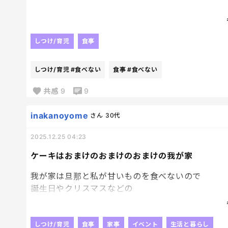
張り切って沢山作ったら、あまり食べない😇
え、めっちゃ残してるじゃん…
しつけ/育児
食事
ガッカリするよ…もったいないし…
しつけ/育児
#食べない
食事
#食べない
私は潔癖もあり、子どもが残したものは食べないの
共感
9
9
はー…
なんか疲れたな…
inakanoyome
さん
30代
私も作る時はちょっと少ないかなくらいの気持ちで
2025.12.25 04:23
ケーキはおまけのおまけのおまけの我が家
我が家は旦那と私が甘いものを食べないので
誕生日やクリスマスなどの
イベントでは子供たちだけに用意するんだけど、
遺伝なのか、
子供たちもあんこや団子が好き。
しつけ/育児
食事
家事
イベント
生活と暮らし