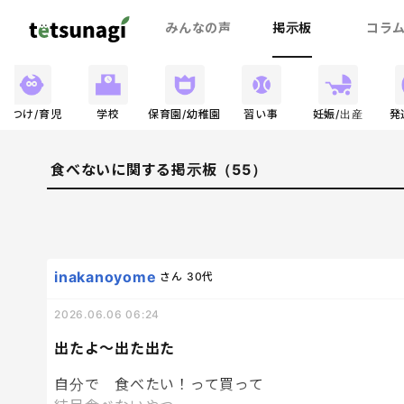
みんなの声
掲示板
コラ
しつけ/育児
学校
保育園/幼稚園
習い事
妊娠/出産
発
食べないに関する掲示板（55）
inakanoyome
さん
30代
2026.06.06 06:24
出たよ～出た出た
自分で 食べたい！って買って