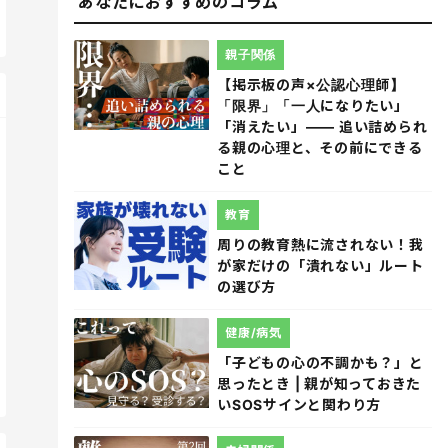
あなたにおすすめのコラム
親子関係
【掲示板の声×公認心理師】
「限界」「一人になりたい」
「消えたい」―― 追い詰められ
る親の心理と、その前にできる
こと
教育
周りの教育熱に流されない！我
が家だけの「潰れない」ルート
の選び方
健康/病気
「子どもの心の不調かも？」と
思ったとき | 親が知っておきた
いSOSサインと関わり方