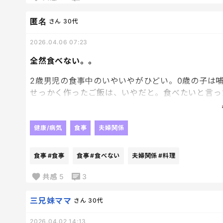
匿名
さん
30代
2026.04.06 07:23
全然食べない。。
2歳男児の食事中のいやいやがひどい。0歳の子は
せっかく作ったご飯は、いやだと。食べたいと言っ
でつい、食べなさい！って怒鳴ってしまうし。
旦那に相談したら、いやいや期だからしょうがないよ
人事。
健康/病気
食事
夫婦関係
色々しんどい。
食事
#食事
食事
#食べない
夫婦関係
#料理
共感
5
3
三兄妹ママ
さん
30代
2026.04.02 14:13