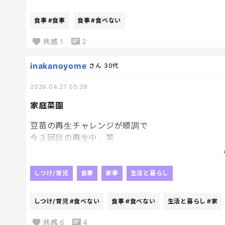
でも食べないと夕方しんどくなるし、
結局そうめんとか冷たいものに逃げがちなんだよね
食事
#食事
食事
#食べない
そんで結局麺ばっかり。笑
共感
1
2
夏前って毎年こんな感じだったっけ？🥹
inakanoyome
さん
30代
みなさんは、暑くなると食欲落ちるタイプですか？
2026.04.27 05:39
家庭菜園
豆苗の再生チャレンジが順調で
今３回目の再生中。笑
ほんと豆苗氏すごいな！！！笑
子供たちが興味持って
すご！食べないと！！ってなってるのを
しつけ/育児
食事
家事
生活と暮らし
見ていて、
あ、家庭菜園のよさってこういうこと？？？って
しつけ/育児
#食べない
食事
#食べない
生活と暮らし
#家
思った。
ホームセンターに売ってる苗買ってこようかな？笑
共感
6
4