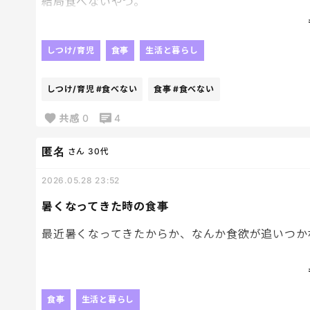
結局食べないやつ。
出ましたー。
これめっちゃむかつくんだよ～🤡🤡
超食べたいっ！って熱量で言ってきてさ、
しつけ/育児
食事
生活と暮らし
やっぱりあとでにする～
そして結局、明日にするかな～
しつけ/育児
#食べない
食事
#食べない
･･････じゃぁ何で買ったの！？ってなる。
しかも日持ちしないやつに限ってそれ言う。
共感
0
4
今日はあんぱん。
パン屋の、あんパン。
匿名
さん
30代
冷凍できるけど
2026.05.28 23:52
だったら買わなくてよかったじゃん。
スーパーのあんぱん買え。倍以上しとるがな。
暑くなってきた時の食事
最近暑くなってきたからか、なんか食欲が追いつか
お昼になっても「何食べたい？」に答えられないし
がっつり系見ると「うーん今日はいいかな…」って
食事
生活と暮らし