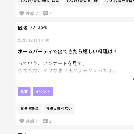
しつけ/育児
#朝ごはん
しつけ/育児
#ご飯
しつけ/育児
#食
共感
7
4
匿名
さん
30代
2025.12.11 14:00
ホームパーティで出てきたら嬉しい料理は？
っていう、アンケートを見て。
夜な夜な、イヤな思い出がよみがえったよ。
ちょっと前に子どもたち用に作ったっていう中身が
べないから、私がほぼ一人で食べた。
食事
イベント
これ、ホームパーティで出てきたら嫌な料理。
食事
#野菜
食事
#食べない
共感
7
2