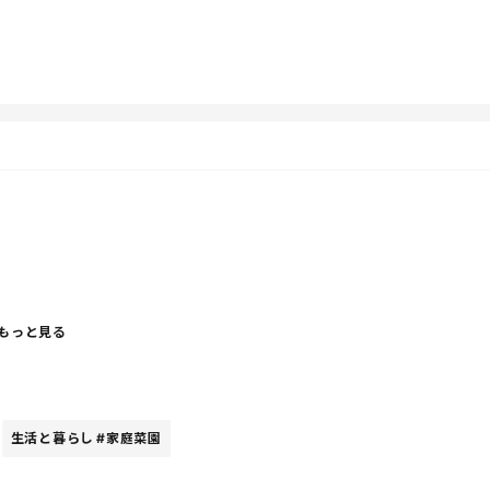
ぇ
？
もっと見る
生活と暮らし
#家庭菜園