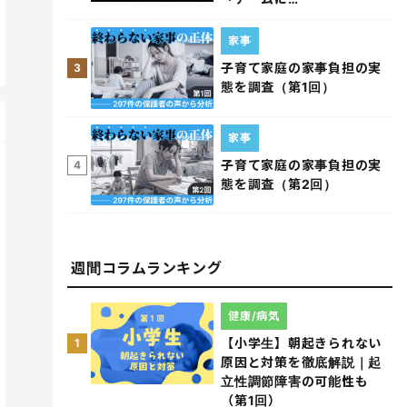
家事
子育て家庭の家事負担の実
3
態を調査（第1回）
家事
子育て家庭の家事負担の実
4
態を調査（第2回）
週間コラムランキング
健康/病気
【小学生】朝起きられない
1
原因と対策を徹底解説｜起
立性調節障害の可能性も
（第1回）