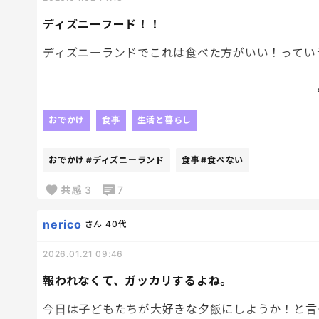
ディズニーフード！！
ディズニーランドでこれは食べた方がいい！ってい
ランドに行くと、毎回同じものしか食べない私。笑
この数年いってないから情報もないしね〜
おでかけ
食事
生活と暮らし
困った😂
おでかけ
#ディズニーランド
食事
#食べない
共感
3
7
nerico
さん
40代
2026.01.21 09:46
報われなくて、ガッカリするよね。
今日は子どもたちが大好きな夕飯にしようか！と言