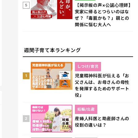
【掲示板の声×公認心理師】
5
実家に帰るとつらいのはな
ぜ？「毒親かも？」親との
関係に悩む大人へ
週間子育て本ランキング
しつけ/育児
児童精神科医が伝える「お
1
父さんは、お母さんの母性
を発揮するためのサポート
役」
妊娠/出産
産婦人科医と助産師さんの
2
役割の違いは？