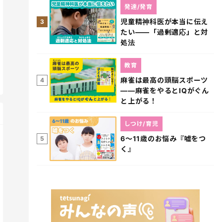
発達/発育
児童精神科医が本当に伝え
3
たい――「過剰適応」と対
処法
教育
麻雀は最高の頭脳スポーツ
4
――麻雀をやるとIQがぐん
と上がる！
しつけ/育児
6～11歳のお悩み『嘘をつ
5
く』