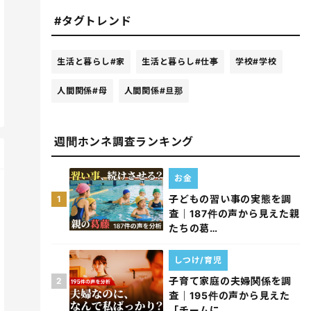
#タグトレンド
生活と暮らし
#家
生活と暮らし
#仕事
学校
#学校
人間関係
#母
人間関係
#旦那
週間ホンネ調査ランキング
お金
子どもの習い事の実態を調
1
査｜187件の声から見えた親
たちの葛…
しつけ/育児
子育て家庭の夫婦関係を調
2
査｜195件の声から見えた
「チームに…