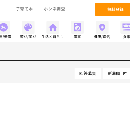
ム
子育て本
ホンネ調査
無料登録
達/発育
遊び/学び
生活と暮らし
家事
健康/病気
食
回答募集
新着順