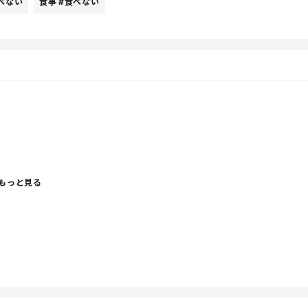
べない
食事
#食べない
もっと見る
野菜だらけの謎のグラタンが出てきた。子どもたち誰も食