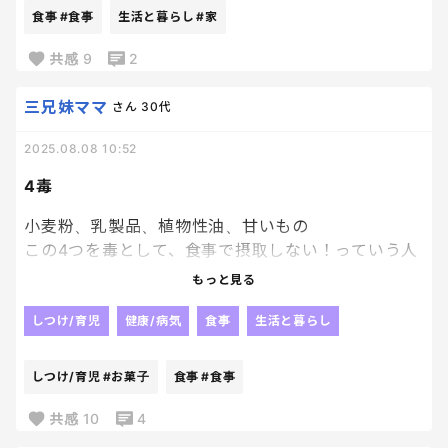
1人も正しい持ち方をしていなかった…
食事
#食事
生活と暮らし
#家
おばちゃん衝撃だったわよ。
コンビニアイスで納得してくれてありがとう。笑
共感
9
2
三兄妹ママ
さん
30代
2025.08.08 10:52
4毒
小麦粉、乳製品、植物性油、甘いもの
この4つを毒として、食事で摂取しない！っていう人
のYouTubeをみてから、感銘をうけて真似したいな
もっと見る
ーと思う一方で、、、
しつけ/育児
健康/病気
食事
生活と暮らし
いや、、、毎食それは子供いながら絶対無理だ
ろ、、、っていう自分もいる。笑
しつけ/育児
#お菓子
食事
#食事
だいたい子供にお菓子を絶対的にNGにするのはかな
共感
10
4
り難しい事だよね💦💦💦💦