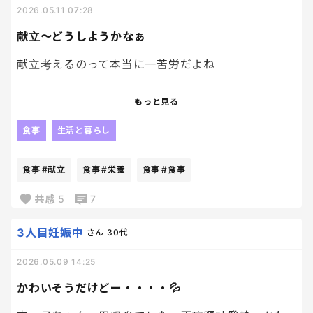
2026.05.11 07:28
献立〜どうしようかなぁ
献立考えるのって本当に一苦労だよね
学校や幼稚園、病院とか毎日食事を提供する団体の
もっと見る
献立考える人って天才だなぁ。
しかも、栄養もしっかり考えなきゃいけなくて。
食事
生活と暮らし
素晴らしいわ。
食事
#献立
食事
#栄養
食事
#食事
共感
5
7
3人目妊娠中
さん
30代
2026.05.09 14:25
かわいそうだけどー・・・・💦