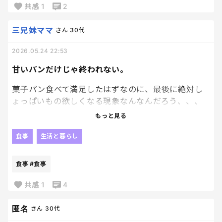
結局そうめんとか冷たいものに逃げがちなんだよね
共感
1
2
ぇ
三兄妹ママ
さん
30代
そんで結局麺ばっかり。笑
2026.05.24 22:53
夏前って毎年こんな感じだったっけ？🥹
甘いパンだけじゃ終われない。
みなさんは、暑くなると食欲落ちるタイプです
か？？
菓子パン食べて満足したはずなのに、最後に絶対し
ょっぱいもの欲しくなる現象なんなんだろう、、、
笑
もっと見る
クリームパン食べたあとにポテチ、
食事
生活と暮らし
チョコパン食べたあとにウインナー、
結局パンだけの食事で終われた試しがないのだ〜
食事
#食事
甘→しょっぱい→もう一口
共感
1
4
の無限ループ。笑
匿名
さん
30代