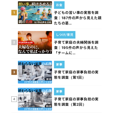
お金
子どもの習い事の実態を調
1
査｜187件の声から見えた親
たちの葛…
しつけ/育児
子育て家庭の夫婦関係を調
2
査｜195件の声から見えた
「チームに…
家事
子育て家庭の家事負担の実
3
態を調査（第1回）
家事
子育て家庭の家事負担の実
4
態を調査（第2回）