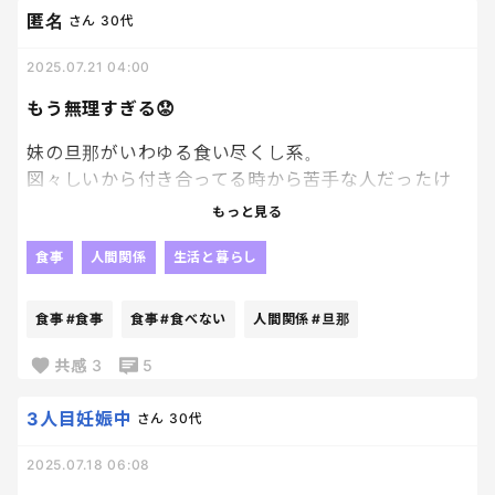
匿名
さん
30代
なるべく、避けたいけど、、、、
2025.07.21 04:00
ただ、最近は小麦粉を取らないように頑張ってま
もう無理すぎる😟
す！！！！
妹の旦那がいわゆる食い尽くし系。
図々しいから付き合ってる時から苦手な人だったけ
ど、結婚してから集まりや食事会でも、自分の好物
もっと見る
や個数に限りがあっても考えないで好きなだけ食べる
ような人で本当に気分悪くなる。
食事
人間関係
生活と暮らし
極め付けは自分の娘が好きなものでさえも片っ端か
ら掻っ攫う。お前アンパンマングミなんか好きで食
食事
#食事
食事
#食べない
人間関係
#旦那
べないだろ。6個中5個も食べたらそら娘ちゃんだっ
て泣くわ。
共感
3
5
お腹が空いてるんじゃなくて多分病気だと思う。
3人目妊娠中
さん
30代
2025.07.18 06:08