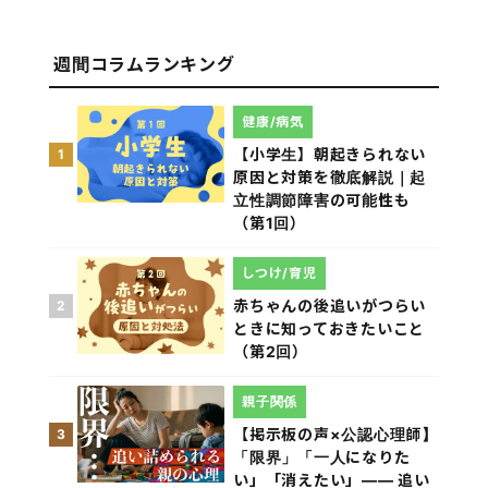
週間コラムランキング
健康/病気
【小学生】朝起きられない
1
原因と対策を徹底解説｜起
立性調節障害の可能性も
（第1回）
しつけ/育児
赤ちゃんの後追いがつらい
2
ときに知っておきたいこと
（第2回）
親子関係
【掲示板の声×公認心理師】
3
「限界」「一人になりた
い」「消えたい」―― 追い