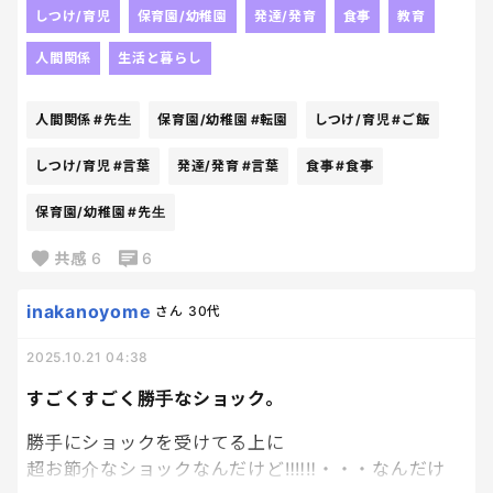
ではなく
しつけ/育児
保育園/幼稚園
発達/発育
食事
教育
やってみようかな
人間関係
生活と暮らし
になったこと！
ちょっとしたことじゃないかも。
人間関係
#先生
保育園/幼稚園
#転園
しつけ/育児
#ご飯
私にとっては大きな変化かな。
食事の時にお箸を使うこと、
しつけ/育児
#言葉
発達/発育
#言葉
食事
#食事
時間内にご飯を終えること、
新しいものを使ってみることなどなど。
保育園/幼稚園
#先生
以前だったら やらないよ～の決定事項だった発表
会にも
共感
6
6
なに参加しようかなぁ って言葉を発してて
来月の楽しみがすごい♪
inakanoyome
さん
30代
前向きに興味を持ってもらえるように
2025.10.21 04:38
寄り添って見ます。って先生たちが言ってくれていた
んだけど
すごくすごく勝手なショック。
前の園だったら、
前提として、やらないよね？で違う部屋に連れて行
勝手にショックを受けてる上に
かれていたから、
超お節介なショックなんだけど‼‼‼・・・なんだけ