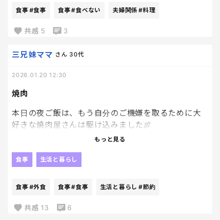
旦那に相談したら、いやいや期だからしょうがない
食事
#食事
食事
#食べない
夫婦関係
#料理
よ。でも1日1050カロリーは必要らしいよ。とか何処
か他人事。
共感
5
3
色々しんどい。
三兄妹ママ
さん
30代
2026.01.20 12:30
焼肉
本日の夜ご飯は、もう自分のご機嫌を取るために大
好きな焼肉屋さんは駆け込みました🍖
もっと見る
節約？？
食事
生活と暮らし
してたよ！
この日まで外食しなかった！！！！笑
食事
#外食
食事
#食事
生活と暮らし
#節約
だから良い加減いいよね！！
共感
13
6
一月も半ばまで来ましたし！！