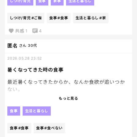
朝も、昼も、夜も、出来れば卵たべたい！！
しつけ/育児
食事
家事
生活と暮らし
卵かけご飯食べたい！！な、息子。笑
しつけ/育児
#ご飯
食事
#食事
生活と暮らし
#家
卵かけご飯の味付けは毎回違うし、こだわってんな
ーってのが伝わる。笑
共感
1
4
そんな土曜日の食事も勿論、卵かけご飯です。笑
匿名
さん
30代
2026.05.28 23:52
暑くなってきた時の食事
最近暑くなってきたからか、なんか食欲が追いつか
ない。
もっと見る
お昼になっても「何食べたい？」に答えられないし、
がっつり系見ると「うーん今日はいいかな…」ってな
食事
生活と暮らし
る日が増えてきた。
食事
#食事
食事
#食べない
でも食べないと夕方しんどくなるし、