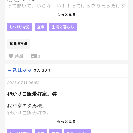
って聞いて、いらなーい！！ってはっきり言ったはず
なのに、
もっと見る
私が食べてると、やっぱり食べたい！！ってなるのな
ぜ？？笑
しつけ/育児
食事
生活と暮らし
それが1番めんどうなの！！
食事
#食事
私はもう食事タイムなのに、また同じの作らなきゃ
で、、、、
共感
1
3
三兄妹ママ
さん
30代
2026.07.11 06:52
卵かけご飯愛好家。笑
我が家の次男様。
卵かけご飯大好き。
卵が大好き。笑
もっと見る