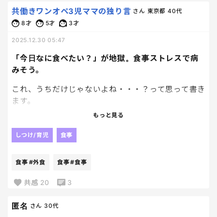
共働きワンオペ3児ママの独り言
さん
東京都
40代
美味しくて美味しくて幸せな食事だった〜
8才
5才
3才
毎回焼肉食べると思うのが、もう当分肉はいい。で
2025.12.30 05:47
す。笑
「今日なに食べたい？」が地獄。食事ストレスで病
焼肉で好きなのは、たん塩。
みそう。
苦手なのは、カルビ。
これ、うちだけじゃないよね・・・？って思って書き
カルビ1枚食べたら、もう満足してしまうから注意。
ます。
笑
もっと見る
「今日、何食べたい？」と聞くと・・・
食べ盛りの長男は、大盛りご飯を3杯に、カルビを永
しつけ/育児
食事
遠に食べていました。
旦那「何でもいい」
7才「カレー以外」
若いってすげぇ。
食事
#外食
食事
#食事
5才「ハンバーグ」
3才「メン！！！」
共感
20
3
・・・何これ？会議か何か？しかも全会一致ゼロ
匿名
さん
30代