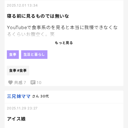
の、いちばん面倒くさいヤツ。
2025.12.01 13:34
旦那は一旦放置するとして、
寝る前に見るものでは無いな
年齢差3人分の好みが、見事にバラバラすぎて一品作
るだけで脳内フル稼働してしまってるんだけど。
YouTubeで食事系のを見ると本当に我慢できなくな
るくらいお腹空く。笑
とくにこの冬休みな。
もっと見る
見るべきではないと分かりつつ、、、どーーーしても
全員の希望を叶えようとすると、結果、作る人がた
好きだから見てしまうんだよ〜
食事
生活と暮らし
だただ疲弊していく感じ。
そんな今日もこれから夜食です。笑
食事
#食事
で、「たまには外食しよっか」ってなると、これで楽
できるはずなのに、なぜか疲れる。
共感
7
10
騒がないでーこぼさないでー歩かないで―まだーも
三兄妹ママ
さん
30代
う終わりでいいーーー？
2025.11.29 23:27
一切、楽できないんだけど。
アイス娘
落ち着いて食べることはできないは重々承知してん