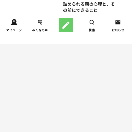
詰められる親の心理と、そ
の前にできること
人間関係
マイページ
みんなの声
検索
お知らせ
小学生のママ友グループ
4
LINE、正直しんどい...同調
圧力に疲れる理由（第1回）
親子関係
【掲示板の声×公認心理師】
5
実家に帰るとつらいのはな
ぜ？「毒親かも？」親との
関係に悩む大人へ
週間子育て本ランキング
しつけ/育児