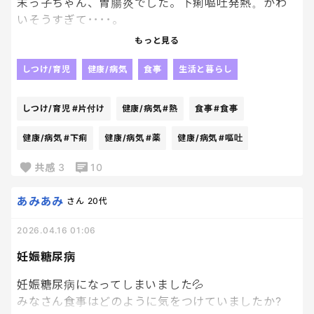
末っ子ちゃん、胃腸炎でした。下痢嘔吐発熱。かわ
いそうすぎて････。
うちの末っ子ちゃんとんでもなく食べることが好き
もっと見る
なんですよ････下痢嘔吐しても食欲だけは残ってい
るようで、食べたい食べたいがすごいんだけど、食べ
しつけ/育児
健康/病気
食事
生活と暮らし
ると出てしまうし、病院でも少量ずつでと言われた
から量を抑えたんだけどまだ食べ足りないことに大
しつけ/育児
#片付け
健康/病気
#熱
食事
#食事
号泣💦
雑炊にも不満そうだった😂今日吐き気止めの座薬い
健康/病気
#下痢
健康/病気
#薬
健康/病気
#嘔吐
れたし明日１日様子見て少しずつ戻していこうね😢
共感
3
10
食べたいって泣いているのがかわいそうで自分が普
通の食事してるのも申し訳なくなって旦那とちゃち
あみあみ
さん
20代
ゃっと食べて片付けた😂
どこからもらってきたんだろう・・・
2026.04.16 01:06
妊娠糖尿病
妊娠糖尿病になってしまいました💦
みなさん食事はどのように気をつけていましたか?