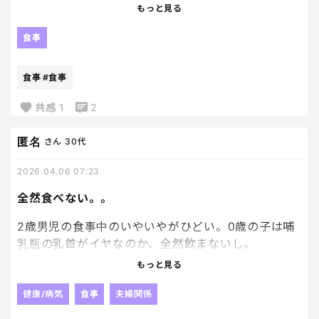
もっと見る
食事
食事
#食事
共感
1
2
匿名
さん
30代
2026.04.06 07:23
全然食べない。。
2歳男児の食事中のいやいやがひどい。0歳の子は哺
乳瓶の乳首がイヤなのか、全然飲まないし。
せっかく作ったご飯は、いやだと。食べたいと言っ
もっと見る
た料理も出したらイヤだと。どうしたらいいんだ
か。心配でつい、食べなさい！って怒鳴ってしまう
健康/病気
食事
夫婦関係
し。