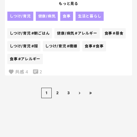
なんだかいつもと違う耳の掻きむしり方…
・野菜ジュースと牛乳を混ぜた飲み物
もっと見る
そしてなんか異常に赤い。
服めくったら全身に真っ赤な発疹💦
しつけ/育児
健康/病気
食事
生活と暮らし
孫の為に、こんなに作ってくれて本来はありがとう
引くくらい出ててこれは汗疹じゃないぞ、とかかり
ございます。なんだろうけど、、、
つけ医に駆け込んだ。
事前に偏食だと伝えて、野菜も味付け無しでお願いし
しつけ/育児
#朝ごはん
健康/病気
#アレルギー
食事
#昼食
たぶん、アレルギーでしょう、と。
たいと言ったのに、、、
昼食で初めて食べたものはなかったんだけどな…
しつけ/育児
#服
しつけ/育児
#機嫌
食事
#食事
しまいには、唐揚げは油で揚げて体に悪いからと
食事
#アレルギー
来週検査になったけど、
ナゲットと交換されました。（唐揚げどこいったん
とりあえず大豆、たまご、小麦が禁止食材に…
だろう。捨てられたかな）
共感
4
2
結構これでレパートリー増やしていく頼もしき食材
案の定、子どもは食べられるものがおにぎりしかな
たちが…🥹
い状況に。
1
2
3
私と旦那もアレルギーないし、上の子たちもないけ
「味付けをして、いろんな味を覚えさせてあげた方
ど、末っ子…あるのあかなあああ💦
がいい。
そして今朝、
自分が子育てしているときはそうしてきた」
食材気を付けなきゃ、と考えながら末っ子の朝ごは
という、また義母の勝手な持論と価値観の押し付け
んを準備してたら
をくらいました。
先に食べていた娘がちょっと目を離した隙に末っ子
だーかーらー偏食なのよ、今。