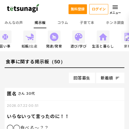
無料登録
ログイン
メニュー
みんなの声
掲示板
コラム
子育て本
ホンネ調査
習い事
妊娠/出産
発達/発育
遊び/学び
生活と暮らし
家
食事に関する掲示板（50）
回答募集
新着順
匿名
さん
30代
2026.07.22 00:51
いらないって言ったのに！！
◯◯食べる〜？？