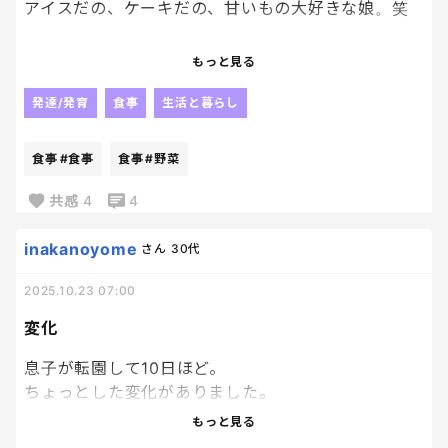
だけど、さすがに疲れる。
アイスだの、ケーキだの、甘いもの大好きな娘。笑
冬休みの間に一度だけでいい、たったの一度だけで
わかるけど、あなたの体はほとんどそーゆーもので
もっと見る
いいから。
出来てるのでは！？やばいぞ！？って思うんですよ
ね。笑
発達/発育
食事
生活と暮らし
「味わう」という行為を思い出したい。
こちらは、毎食しっかり野菜だの豆類だの入れ込ん
食事
#食事
食事
#野菜
で作ってるのに残すしな！？
共感
4
4
まあ、大きくなってくれてるならいいんだけど
、しっかり食事してくれ、、。
inakanoyome
さん
30代
2025.10.23 07:00
変化
息子が転園して10日ほど。
ちょっとした変化がありました。
それは、
もっと見る
やらない、どうせできない