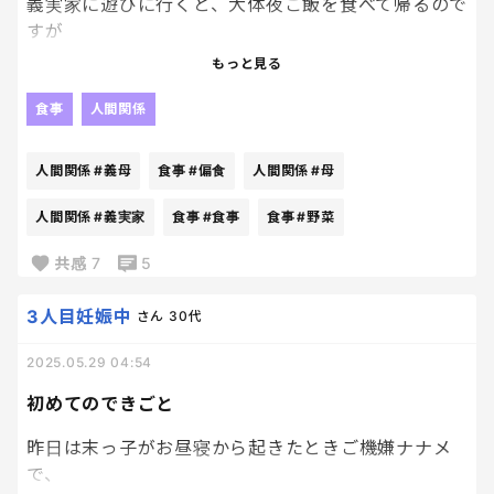
義実家に遊びに行くと、大体夜ご飯を食べて帰るので
笑
すが
食事中は長男にうろちょろさせるのも良くないから
子どもが偏食の時期（2歳後半くらい）はこちらで子
椅子に固定したり、キャリーワゴンに入れちゃうん
もっと見る
どもの分は用意して持って行っていました。
だけど
食事
人間関係
そうすると泣き喚くし、おやつ中は長男もいいよ、
その日は、野菜は用意してくれるとのことだったの
と言って上手に相手をしてくれるから追いかけっこ
で
させてしまうんだけど・・・😂
人間関係
#義母
食事
#偏食
人間関係
#母
おにぎりと鶏の唐揚げを持参しました。
この光景は末っ子が伝い歩きの今だけだよな
人間関係
#義実家
食事
#食事
食事
#野菜
あ・・・🥹❤️
野菜もマヨネーズやドレッシングなどの味付けは好
共感
7
5
まず、
素材のまま食べるのが好きなので、そちらは事前に
3人目妊娠中
さん
30代
義母に伝えておきました。
2025.05.29 04:54
食事の時間になると、いつも通り話聞かない様子が
見て取れる食事が出てきました。
初めてのできごと
・マヨネーズとタマゴで和えたブロッコリー
昨日は末っ子がお昼寝から起きたときご機嫌ナナメ
・かぼちゃの煮つけ
で、
・きゅうりとわかめの酢の物