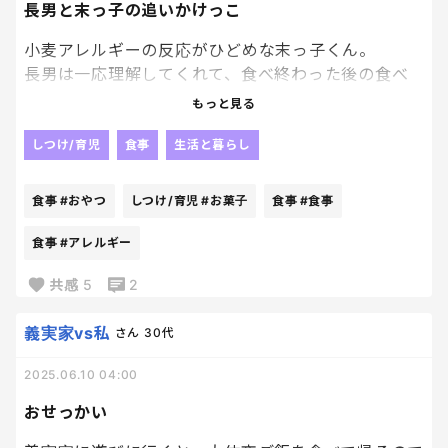
長男と末っ子の追いかけっこ
小麦アレルギーの反応がひどめな末っ子くん。
長男は一応理解してくれて、食べ終わった後の食べ
カスなどにも気にしてくれるようになった。
もっと見る
そんな長男と末っ子のおやつタイムの追いかけっこ
が、面白い。笑
しつけ/育児
食事
生活と暮らし
小麦ってどんなお菓子にも基本入っているから、末っ
子が触れないように気を付けてもらっているだけど、
食事
#おやつ
しつけ/育児
#お菓子
食事
#食事
食べ物にも興味あるし、離しても離しても兄のところ
に寄って行ってしまう。
食事
#アレルギー
高いテーブルで食べたら？と言っても大丈夫！と言っ
共感
5
2
て、長男はずっとおやつを乗せたお盆を持って、末っ
子が近づいてきたら反対へ、そしてまた来たら反対
義実家vs私
さん
30代
へ、とずーーーーっと追いかけっこ。笑
食べてる手で触れると発疹が出てしまうかもしれな
2025.06.10 04:00
いからとにかく逃げる。笑
座っては逃げ、座っては逃げ。
おせっかい
それが面白いから末っ子も笑いながら追いかける。