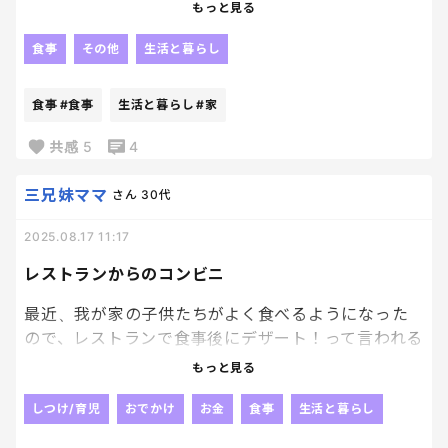
こんなに対応で行動の変化があるんだ…って
ど！！！
もっと見る
驚きと、やっぱり通園させていた後悔が湧いてく
る。
私のなかで食事のマナーとしてどうしても譲れない
食事
その他
生活と暮らし
それでも、まだ半年間ある！と前向きに。
ことが2つ。
この園で新しいことに触れて
1つは咀嚼音。
食事
#食事
生活と暮らし
#家
チャレンジして、自分の自信の糧となるものを
もう１つが箸の持ち方。
少しでも多く得てもらいたいな。
共感
5
4
で、ですよ。
最近よく藤岡弘、家のお子さんたちを
三兄妹ママ
さん
30代
TVで拝見するんですが、
2025.08.17 11:17
先日お子さんたちがお食事されている姿を見たら、
皆お箸の持ち方なってない！！！
レストランからのコンビニ
勝手なイメージでね、
藤岡弘、のお子さんたちたるや、
最近、我が家の子供たちがよく食べるようになった
箸の持ち方、作法はしっかり叩き込まれてるんだろ
ので、レストランで食事後にデザート！って言われる
うなと
んだけど、そこはスルーしてコンビニのアイスを買っ
もっと見る
思っていたから超勝手なガーーーーーン。してた。笑
てあげるというのが定番の流れになっている。笑
もう何食べていたかなんて覚えてない。
しつけ/育児
おでかけ
お金
食事
生活と暮らし
ずっと手元観ちゃってた。笑
ごめんよ、子供達