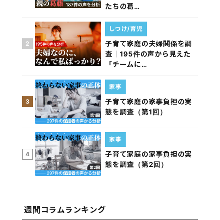
たちの葛…
しつけ/育児
子育て家庭の夫婦関係を調
2
査｜195件の声から見えた
「チームに…
家事
子育て家庭の家事負担の実
3
態を調査（第1回）
家事
子育て家庭の家事負担の実
4
態を調査（第2回）
週間コラムランキング