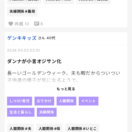
ん？
夫婦関係
#義母
帰らないのは子の体調が思わしくないからなのよ。
共感
10
8
夫もそれを伝えてる。
ゲンキキッズ
さん
40代
そんなんで怒るの？
そしてそれをわざわざ私の耳に入れるの？
2024.05.02 02:31
ダンナが小言オジサン化
余計な一言じゃない？
長ーいゴールデンウィーク、夫も暇だからついつい
この手を嫌う私の人間力が低いのか？
子供達の様子が気になるようで。
いつもは私が色々注意するけど、そこにかぶせて注
もっと見る
意したきたり、めちゃくちゃ細かいところまで子供
に説教してる😅
しつけ/育児
おでかけ
人間関係
イベント
下の子がついに「おとうさん、うるさい！きら
生活と暮らし
夫婦関係
い！」と言ってしまった（笑）
でもわかるー😅小言はお母さんだけでいいよね
人間関係
#夫
人間関係
#母
人間関係
#いとこ
（笑）