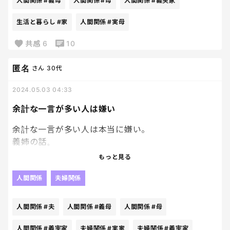
人間関係
#義母
人間関係
#母
人間関係
#義実家
実母以上に義母と仲が良い😅
生活と暮らし
#家
人間関係
#実母
共感
6
10
匿名
さん
30代
2024.05.03 04:33
余計な一言が多い人は嫌い
余計な一言が多い人は本当に嫌い。
義姉の話。
今回のＧＷは義実家に帰らないから夫が義母に帰ら
もっと見る
ないと伝えてくれたんだけど、その後に義姉から私宛
に連絡がきたの。
人間関係
夫婦関係
「GW帰ってこないとお母さんが怒ってたから●●ち
人間関係
#夫
人間関係
#義母
人間関係
#母
ゃん（私）からも謝ってた方がいいよ～」
人間関係
#義実家
夫婦関係
#実家
夫婦関係
#義実家