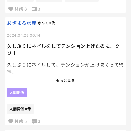
共感
8
3
あざまる水産
さん
30代
2024.04.28 06:14
久しぶりにネイルをしてテンション上げたのに、ク
ソ！
久しぶりにネイルして、テンションが上げまくって帰
宅。
今日から3日間、家に遊びに来ている母が私の指を見
もっと見る
て、
人間関係
「そんなのしたら何もできないでしょ。お母さんの
ときはこんなことしている母親はいなかったわよ。
人間関係
#母
恥ずかしいと思わないの？」
共感
5
3
おん？