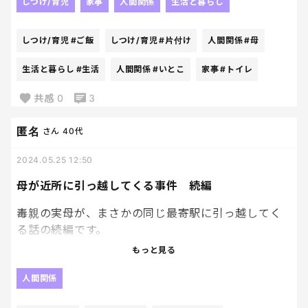
マこんなとこで携帯いじってんの？？ママはいいな
しつけ/育児
家事
人間関係
生活と暮らし
ー。好きな時に携帯いじって。
とか言われて、プッチーーーーーン
しつけ/育児
#ご飯
しつけ/育児
#片付け
人間関係
#母
こんっな、一瞬の場面だけ切り取られて、まるで私
生活と暮らし
#生活
人間関係
#いとこ
家事
#トイレ
が何もしてないみたいな言い方じゃないの！あなた
共感
0
3
が何もせず当たり前に普通に生活してるのって、あな
たの知らないところでママが全部動いてるからなの
匿名
さん
40代
よーー！！！💢とブチギレました。笑
2024.05.25 12:50
当たり前にご飯準備されて、食べ終わったら綺麗に
片付けされて、学校の体操着も白衣も給食セットも
母が近所に引っ越してくる事件 続編
水筒も全部準備されてて、何気なく使ってるトイレッ
毒親の実母が、まさかの同じ最寄駅に引っ越してく
トペーパーだって、毎回当たり前に補充されてるのは
る話の続編です。
誰が動いてるからだと思ってんの！！！！
もっと見る
あれから旦那が2時間、深夜に電話で説得しました。
って大人がなくキレ散らかしました。笑
人間関係
もう、論破です。笑
妹からも、みんな反対してるしやめなよ、とメール