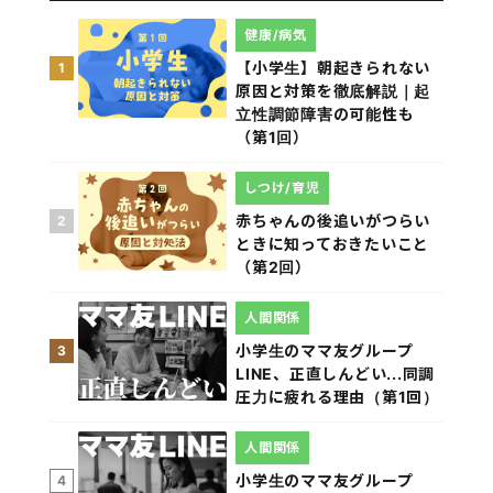
健康/病気
【小学生】朝起きられない
1
原因と対策を徹底解説｜起
立性調節障害の可能性も
（第1回）
しつけ/育児
赤ちゃんの後追いがつらい
2
ときに知っておきたいこと
（第2回）
人間関係
小学生のママ友グループ
3
LINE、正直しんどい...同調
圧力に疲れる理由（第1回）
人間関係
小学生のママ友グループ
4