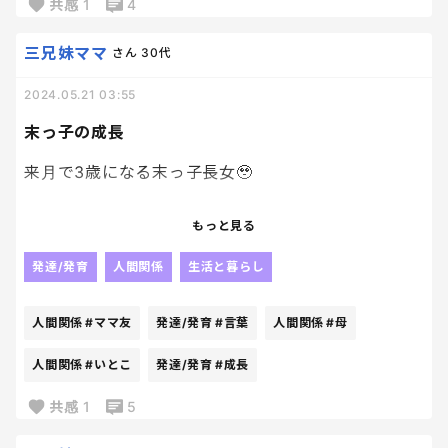
共感
1
4
三兄妹ママ
さん
30代
2024.05.21 03:55
末っ子の成長
来月で3歳になる末っ子長女🥹
3歳て、、、、
もっと見る
こないだ出産したばっかりなのに、もう3歳て、、
発達/発育
人間関係
生活と暮らし
1歳半の時、歩いてる娘をみてママ友と
このヨチヨチ感とこの3頭身がほんっとにかわいいよ
人間関係
#ママ友
発達/発育
#言葉
人間関係
#母
ね！今だけだからしっかり目に焼きつけとかない
と！！って言って見てたなぁ
人間関係
#いとこ
発達/発育
#成長
共感
1
5
今はスタスタ歩くし、走るし、しっかりしたし、な
んなら1歳下のいとこにもお姉ちゃんしてて🥹