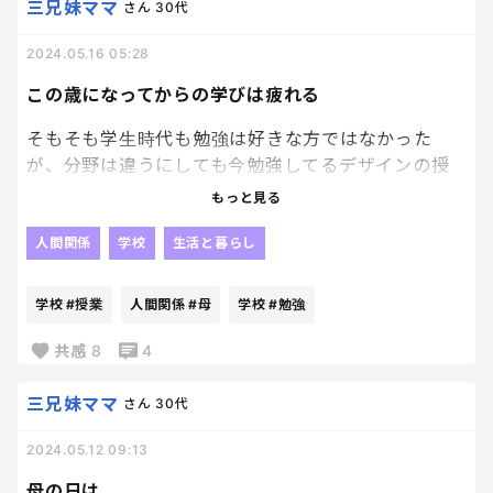
三兄妹ママ
さん
30代
成長早過ぎて泣けるぅぅぅ
2024.05.16 05:28
兄たちなんて、もう日に日に体大きくなるし、母必要
なしで自由に楽しんでるし。笑
この歳になってからの学びは疲れる
1人になりたい！！って言ってた10年間だったけど、
そもそも学生時代も勉強は好きな方ではなかった
あっという間に過ぎたなぁ。と感じる日々😮‍💨
が、分野は違うにしても今勉強してるデザインの授
業もほんっとに毎度眠くなってまぶた引き上げるのも
今が忙しいからこそ、日々すぎる毎日が大事に思え
もっと見る
大変だし、短期授業だからどんどんとめどなく知識
る
を学んでいかなきゃだから頭パンクしそう。笑
人間関係
学校
生活と暮らし
末っ子の抱っこして〜ママ〜！！！
ただ頑張れる理由といったら、好き！！って事だけ
って言葉を、大事にしていっぱいいっぱいスキンシ
学校
#授業
人間関係
#母
学校
#勉強
かな
ップとりまくっていきます！！
共感
8
4
難しいしまだまだ慣れないけど、好きという気持ち
があれば人間頑張れるんだなぁと改めて思った。笑
三兄妹ママ
さん
30代
2024.05.12 09:13
さあて
母の日は