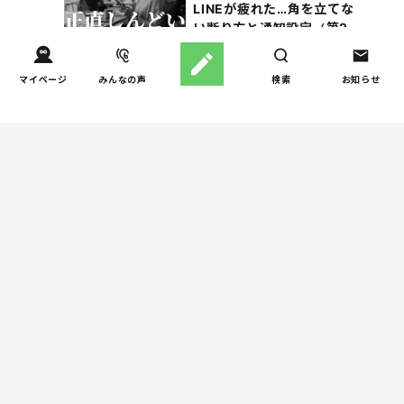
LINEが疲れた…角を立てな
い断り方と通知設定（第2
回）
マイページ
みんなの声
検索
お知らせ
親子関係
【掲示板の声×公認心理師】
5
「限界」「一人になりた
い」「消えたい」―― 追い
詰められる親の心理と、そ
の前にできること
週間子育て本ランキング
しつけ/育児
児童精神科医が伝える「お
1
父さんは、お母さんの母性
を発揮するためのサポート
役」