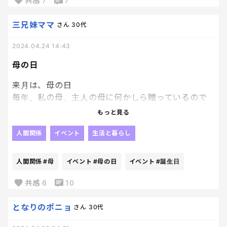
おまかにはこんな感じ。
共感
7
7
三兄妹ママ
さん
30代
旦那が死んだらどうすんだ？
2024.04.24 14:43
1人で子育てできないだろ？
仕事に復帰しろ
母の日
保育園が無理なら私が子どもの面倒を見るから安心
しろ
来月は、母の日
仕事から離れると社会から取り残されるぞ
毎年、私の母、主人の母に何かしら贈っているので
専業主婦は後悔するよ
すが、そろそろネタ切れ、、
もっと見る
これからどうすんの？
しかも、主人は特になにも考えず、私が毎年考えて
人間関係
イベント
生活と暮らし
て、お前の母親の分はお前が考えろや💢ってイライラ
といった感じです。
します。必ず☺️💢
人間関係
#母
イベント
#母の日
イベント
#誕生日
書き出してみても本当に失礼だなと思いますが、仕
事復帰しないとやばいかもみたいな変な焦りも最近
私の母は、なぜかリクエストしてくるので、それを
共感
6
10
出てきて、投稿しました。
プレゼント。笑
誕生日と勘違いしてんのか？てかんじだけど、楽で
となりのポニョ
さん
30代
贅沢はできませんが、つつましい生活はできていま
す。笑