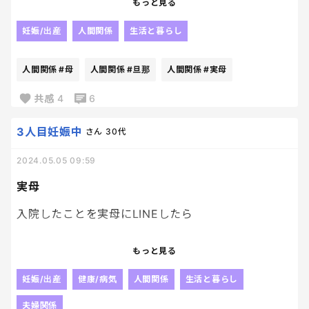
もっと見る
二人以外の、連絡をした人たちはみんな電話やメー
ルをくれたり、旦那や子供達の様子を見に行ってくれ
妊娠/出産
人間関係
生活と暮らし
たり。
人間関係
#母
人間関係
#旦那
人間関係
#実母
そんなみんなが優しすぎるので、情けないったら無
い。
共感
4
6
大体の人に愚痴ってたので←笑
みんな、連絡きた？と気にしてくれてて。
3人目妊娠中
さん
30代
そして来なーいと言ったときの反応はみんな一緒。
2024.05.05 09:59
笑
あの人たち、今後私等の周りに顔出さないほうがい
実母
いんじゃないか。笑
私もボロクソにぐちを履かせていただいてるもんで。
入院したことを実母にLINEしたら
今後一切来てほしくもないと思ってるんだけどさ！
経過報告してね
もっと見る
ズレてっからわかんないよね！🤤
ズレてる人の行動は想像できないからなー。
え、おかしくない？
妊娠/出産
健康/病気
人間関係
生活と暮らし
他になんかない？
夫婦関係