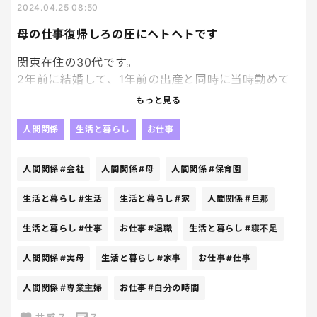
2024.04.25 08:50
言ったけど、どうしてできないの？」といった内容
のことを大声で言います。
母の仕事復帰しろの圧にヘトヘトです
関東在住の30代です。
それを見てる義弟はボーとしてるだけで何も言いま
2年前に結婚して、1年前の出産と同時に当時勤めて
せん。
いた会社を退職。
もっと見る
今日も怒鳴ってて義母もおどおどしてたので、私も堪
1年間、専業主婦として育児と家事全般とあたふたな
人間関係
生活と暮らし
お仕事
忍袋の緒が切れて、義弟の嫁に「そんな言い方はな
毎日を過ごしていましたが、子どもの成長を毎日見
いんじゃないの？」と言ったら不機嫌になったみた
れたのは本当に良かったし仕事をやめたことには後
いで無言で部屋を出ていきました。
人間関係
#会社
人間関係
#母
人間関係
#保育園
悔はしていません。
生活と暮らし
#生活
生活と暮らし
#家
人間関係
#旦那
心配そうに見てる義母を見て、大人げない対応をと
寝不足でイライラ、自分の時間があまりになさ過ぎ
ったと反省していますがモヤモヤしてたので吐き出
生活と暮らし
#仕事
お仕事
#退職
生活と暮らし
#寝不足
てイライラとヘトヘトした時期もありました
させてもらいました。
が・・・
人間関係
#実母
生活と暮らし
#家事
お仕事
#仕事
最近ではありますが、実母からの「仕事に復帰し
人間関係
#専業主婦
お仕事
#自分の時間
ろ」圧力がひどすぎて疲れています。母からの圧はお