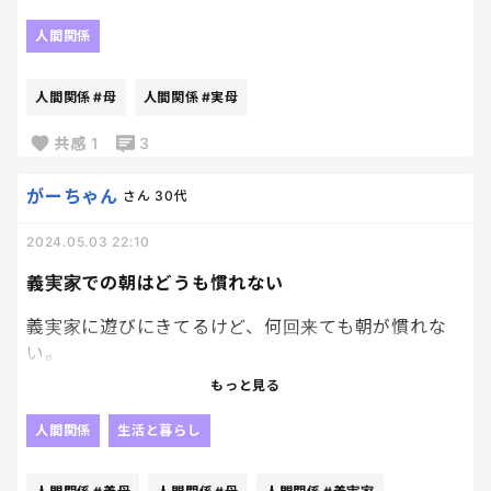
先日、実母の妹、つまり叔母の家に子どもと遊びに
行ったのだが、
人間関係
（叔母とは昔から仲良し）
実母に言うとなんでうちにはこないのに⁉️とか言うか
人間関係
#母
人間関係
#実母
ら、何も言わなかった。
共感
1
3
したら今日、叔母から、母と会う用事があり、先日
私達家族が遊びに来たことを話しておいたよ！と連
がーちゃん
さん
30代
絡が来た。
2024.05.03 22:10
きっと、この後、
義実家での朝はどうも慣れない
なんで言ってくれなかったの⁉️
なんで私も誘ってくれなかったの⁉️
義実家に遊びにきてるけど、何回来ても朝が慣れな
とLINE攻撃がくるんだろう…
い。
お手伝いはするけどほとんど義母がやってくれるの
もっと見る
憂鬱。
ね。バタバタしない朝、何もせずに静かに過ごせる
朝に慣れない。
人間関係
生活と暮らし
幸せな朝ね。