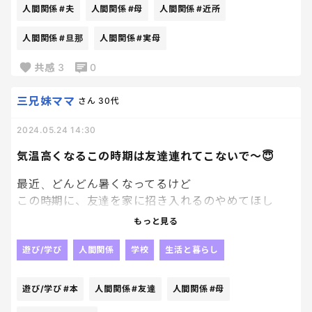
したら、100倍返ししてきたらしい。
長男、圧倒されて、だまりこむ。笑
人間関係
#夫
人間関係
#母
人間関係
#近所
みんなって誰と誰？？
人間関係
#旦那
人間関係
#実母
ほんっとに、母親って損な役回りだなぁ
反対してるのは〇〇（私）だけでしょ！
と思ってしまいました😇
共感
3
0
〇〇（私）は神経が細いから身内を攻撃したくなる
のよ！
三兄妹ママ
さん
30代
私の真の思いも知らないくせに！
2024.05.24 14:30
はああああああああ…
気温高くなるこの時期は友達連れてこないで〜😇
最近、どんどん暑くなってるけど
意味が分からないし、大丈夫かこの人。
この時期に、友達を家に招き入れるのやめてほし
い、、、
旦那が電話した意味よ。
もっと見る
切実な母の願い。笑
旦那も妹も叔母も反対してるし、
遊び/学び
人間関係
学校
生活と暮らし
神経が細いって何？ただ単にあなたが嫌いなだけな
友達が嫌なんじゃないんだ
んだけど。
みんな、くちゃいんだ、、、🥹🥹🥹
遊び/学び
#本
人間関係
#友達
人間関係
#母
まじ、誰もわるくない、
私が私が私の私の ばっっっかりで人の話も聞かな