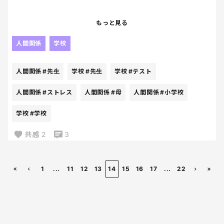
しばらく会ってなくて久しぶりに連絡来て会ったけ
まず全体の保護者会は全教室にリモート繋いで校長
もっと見る
どもう会いたくない。
先生とか事務系の方が話すのですが、
少なくとも子を連れては会わない。
人間関係
学校
繋がらない…音声が聞こえない…とかでかなり時間か
昔は大声で喧嘩もしたけど、今はしない。
かっていた…
人間関係
#先生
学校
#先生
学校
#テスト
何も言わない。
いや事前にテストしといてや？💢
私が母親にブチぎれる姿を子は見たくないだろう
何分待たせる？？
人間関係
#ストレス
人間関係
#母
人間関係
#小学校
し、私が子に絶対に見せたくないから。
学校
#学校
結局かなり時間おして学級の保護者会へ。
毒親はいつまで経っても毒親だった。
共感
2
3
新しく来た先生の自己紹介も長くて、いやいやいつ
まで喋ってるの？😥
お母さん達の一人一人自己紹介も、ちょっと時間お
1
...
11
12
13
14
15
16
17
...
22
してるのでお一人30秒以内でって言われてるのに、
長々我が子のことを話すお母さん………
自分の順番が回ってきてから、えーっとぉ…と考えな
がら話すお母さん……