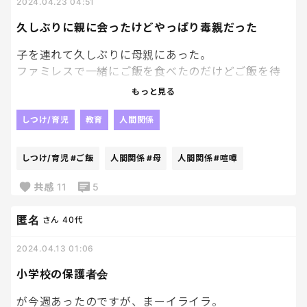
2024.04.23 04:51
す。
子どもとの時間も大切にしたいと思っています。
皆様、毎年主人の母に何を贈っていますか？
久しぶりに親に会ったけどやっぱり毒親だった
みなさん、こんな経験ありますか？
子を連れて久しぶりに母親にあった。
ファミレスで一緒にご飯を食べたのだけどご飯を待
昔から自分の思い通りにいかないと怒るのが母でし
ってるときに子が椅子の上に立ったのね。
もっと見る
たが、一日に何回も連絡が着て正直疲労困憊です。
全く騒がしくしてないし、ドリンクバーの場所を確
しつけ/育児
教育
人間関係
認したくて立った程度。
しつけ/育児
#ご飯
人間関係
#母
人間関係
#喧嘩
すると、母親が子に言ったの。
共感
11
5
「恥ずかしいから座りなさい」
匿名
さん
40代
子が座った後に私にも言った。
2024.04.13 01:06
「いつもこうなの？ちゃんと言って聞かせてるの？
小学校の保護者会
●●（子の名前）のためにもあんたがちゃんとしない
と」
が今週あったのですが、まーイライラ。