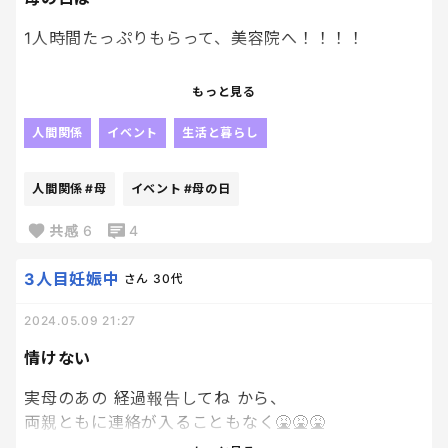
1日の後半は下校してくる子供達の相手と夜ご飯等で
忙しい、、、！！
1人時間たっぷりもらって、美容院へ！！！！
がんばるよーー！！母ちゃん！！
梅雨にむけて、縮毛矯正、カラー、カット、トリー
もっと見る
トメント💓
人間関係
イベント
生活と暮らし
ひっさしぶりに全メンテナンスできてすっきり！！
明日からやる気でるぅぅぅ！！！
人間関係
#母
イベント
#母の日
共感
6
4
3時間半くらいかかるから、普段はなかなか行けない
けど、今日はゆっくり行かせてもらいました☺️
3人目妊娠中
さん
30代
2024.05.09 21:27
ちなみに、パパの送迎付き。笑
情けない
夜ご飯もメンズで作ってくれるみたいで、母はゆっっ
くりのんびり過ごさせてもらおうとおもいます💓
実母のあの 経過報告してね から、
両親ともに連絡が入ることもなく🤮🤮🤮