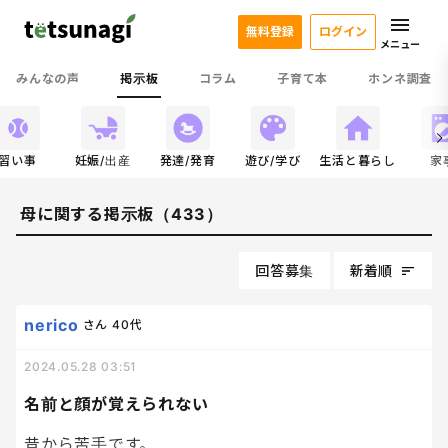
無料登録
ログイン
メニュー
みんなの声
掲示板
コラム
子育て本
ホンネ調査
習い事
妊娠/出産
発達/発育
遊び/学び
生活と暮らし
家
母に関する掲示板（433）
回答募集
新着順
nerico
さん
40代
2024.05.28 03:51
名前と顔が覚えられない
昔から苦手です。