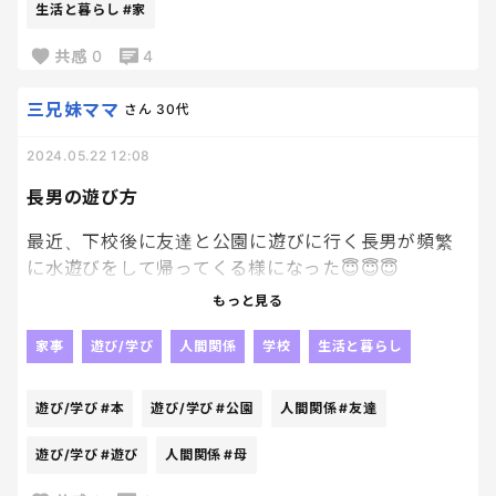
悪くないんだけど、靴下が本当に臭くて😩😩
生活と暮らし
#家
い。
共感
0
4
夏だけは、外でお願いします🥹🥹
もう本当に、どこか飛んでいってほしい。
三兄妹ママ
さん
30代
2024.05.22 12:08
長男の遊び方
最近、下校後に友達と公園に遊びに行く長男が頻繁
に水遊びをして帰ってくる様になった😇😇😇
ほんっとに嫌！
もっと見る
泥だらけだし😇
家事
遊び/学び
人間関係
学校
生活と暮らし
その靴と服誰が綺麗にすると思ってんねん！！！！
遊び/学び
#本
遊び/学び
#公園
人間関係
#友達
もっと普通に遊べないのか？？
本人は楽しそうに満足そうに帰ってくるけど、母から
遊び/学び
#遊び
人間関係
#母
したら完全してくれぇぇて感じ