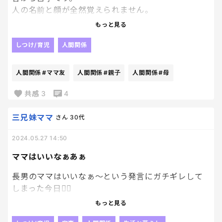
人の名前と顔が全然覚えられません。
もっと見る
ママになって、お母さんと子どもの名前がぜんっぜん
覚えられなくて、誰かしらの親子に偶然会った時に
しつけ/育児
人間関係
久しぶり〜！と言われても、
え、誰？？？って思ったままとりあえずリアクション
人間関係
#ママ友
人間関係
#親子
人間関係
#母
して、最後まで思い出せない時が多々あります。
共感
3
4
酷い時は、公園で紹介されて後日会った時も、また
リセットされてる…
三兄妹ママ
さん
30代
2024.05.27 14:50
そういうのが得意なママ友がいて、関係性とかちゃ
んと頭に入っていると、すごいなぁ…と感心します…
ママはいいなぁあぁ
長男のママはいいなぁ〜という発言にガチギレして
しまった今日😮‍💨
もっと見る
キッチンで座って携帯いじってた瞬間を見られて、マ