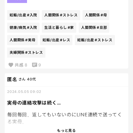
まあ、とてつもなく良い反面教師がいたもんだな
聞くべきことたくさんあるはずだよね？？？
あ。笑
親としてどうなの？？？？？
妊娠/出産
#入院
人間関係
#ストレス
人間関係
#母
経過報告して、なに？？？
点滴替えてくれんの？
健康/病気
#入院
生活と暮らし
#家
人間関係
#旦那
言葉が足りなすぎてドン引き。
もう、、、情けないわ。
人間関係
#実母
妊娠/出産
#レス
妊娠/出産
#ストレス
ズレてる親だな、とは思うことはこれまでにもあっ
夫婦関係
#ストレス
たけど
共感
8
9
やっぱりおかしいわ。
旦那にも、ごめんよ頼れるような親じゃなくて…と謝
匿名
さん
40代
った。
家族で頑張ればいいだけだから気にするなと言って
2024.05.05 09:02
くれて救われる。
家出て良かった。
実母の連絡攻撃は続く…
毎回毎回、返してもいないのにLINE連続で送ってく
意味のない経過報告なんて誰がするか！
る実母。
無駄にストレスだから連絡してくんな💢
もっと見る