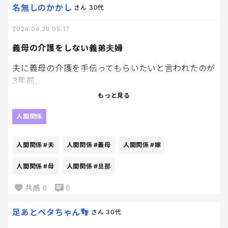
名無しのかかし
さん
30代
戦闘開始か？？？
2024.04.26 05:17
義母の介護をしない義弟夫婦
夫に義母の介護を手伝ってもらいたいと言われたのが
3年前。
デイサービスがない日は私が主に手伝っています。
もっと見る
義母には本当に良くしてもらったので正直なところ
大変ではありますが、嫌ではありません。
人間関係
旦那も協力してやっています。
人間関係
#夫
人間関係
#義母
人間関係
#嫁
なのに義弟夫婦はほぼ何もしない。
ちょっとは手伝ってよと思った時期もありましたが
人間関係
#母
人間関係
#旦那
今はそういった感情はありません。諦めたから。
共感
6
6
でも一番、腹立つことがあります。
足あとペタちゃん👣
さん
30代
義弟の嫁が義母に怒鳴るんです。
言われたことがなかなかできない義母に「さっきも