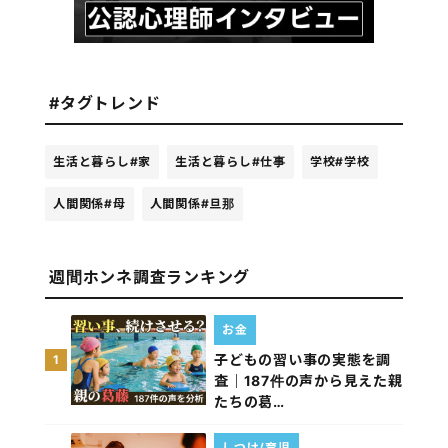
#タグトレンド
生活と暮らし
#家
生活と暮らし
#仕事
学校
#学校
人間関係
#母
人間関係
#旦那
週間ホンネ調査ランキング
お金
子どもの習い事の実態を調
1
査｜187件の声から見えた親
たちの葛…
しつけ/育児