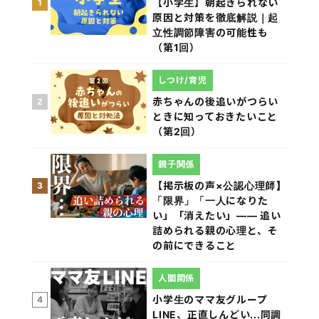
【小学生】朝起きられない
1
原因と対策を徹底解説｜起
立性調節障害の可能性も
（第1回）
しつけ/育児
赤ちゃんの後追いがつらい
2
ときに知っておきたいこと
（第2回）
親子関係
【掲示板の声×公認心理師】
3
「限界」「一人になりた
い」「消えたい」―― 追い
詰められる親の心理と、そ
の前にできること
人間関係
小学生のママ友グループ
4
LINE、正直しんどい...同調