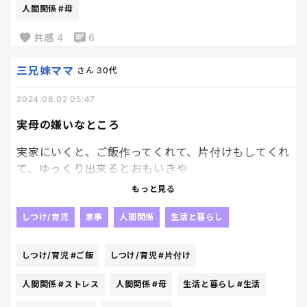
人間関係
#母
当時夜泣きがひどくて、入院の夜もずーっと泣いて
いて。
共感
4
6
私はシャワーにも入れず、夜通し、グズグズ泣く息
子を抱っこして、病院を彷徨いました。
三兄妹ママ
さん
30代
2024.08.02 05:47
朝方、やっと寝たのを覚えています。
実母の嫌いなところ
で、朝イチでドカドカやってきた母。
実家にいくと、ご飯作ってくれて、片付けもしてくれ
一通りぺちゃくちゃ喋ってから、最後に、
て、ゆっくり出来るとおもいきや
もっと見る
「あなたちょっと臭うわよ。気をつけた方がいいわ
小さい子供が生活出来る様な部屋作りにはなってい
よ。」
ないから、あれやこれやで、チクチク文句言われてま
しつけ/育児
家事
人間関係
生活と暮らし
じでストレスたまるんだよなーー
しつけ/育児
#ご飯
しつけ/育児
#片付け
は？
今は大人だけの生活になって、子供がいる生活の大変
さ(ジュースこぼしたり、おかしたべてボロボロかす
人間関係
#ストレス
人間関係
#母
生活と暮らし
#生活
こっちは昨日からシャワーも浴びれず、汗だくで夜通
が落ちたり)が分からないから仕方ないんだけどさ