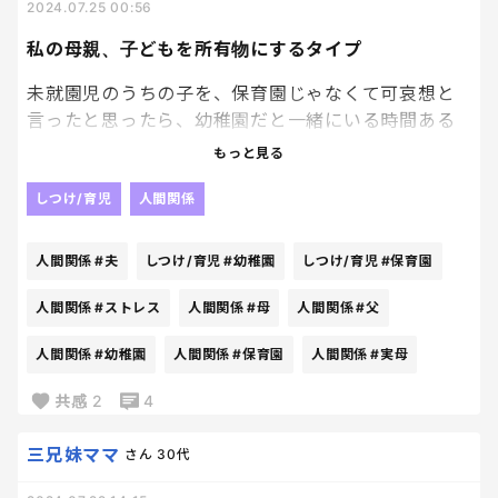
2024.07.25 00:56
しかも出てきてからも、
私の母親、子どもを所有物にするタイプ
未就園児のうちの子を、保育園じゃなくて可哀想と
主人とNPOの活動したりなんちゃら、
言ったと思ったら、幼稚園だと一緒にいる時間ある
政治やなんちゃらでそういうことを経験させたりな
からこっちがいいと言う、気分によって意見がコロコ
んちゃら〜
もっと見る
ロ変わる実母。あまりに自分中心な考え方で、年を
とるってこういうことなんだなと思います。私が子ど
しつけ/育児
人間関係
って、ずーーーっと自慢みたいな話を先生にしてて、
もの頃は世間を気にして周りと比べて子育てして、父
の実家にもストレス溜めながらいい顔して体を壊す
先生もすごいですねーと返してばかりで、一向に終
人間関係
#夫
しつけ/育児
#幼稚園
しつけ/育児
#保育園
タイプの親だなとは思ってましたが。
わらない。
人間関係
#ストレス
人間関係
#母
人間関係
#父
口は出しても金は出さないのは馬鹿馬鹿しくて聞い
いや、私横で汗だくで待ってるんですが……
人間関係
#幼稚園
人間関係
#保育園
人間関係
#実母
ていられません。夫と相談して決めます、と言うと、
そうね、という返事。内心、面白くないんだろうな
やっと終わってチラッとこちらに会釈？したのかし
共感
2
4
と思ってます。孫まで自分の思い通りに教育しようと
てないのか見ただけなのか、
無意識にしていて呆れます。
帰って行った……
三兄妹ママ
さん
30代