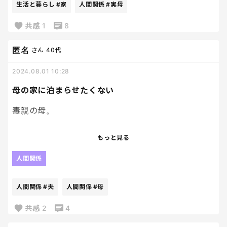
生活と暮らし
#家
人間関係
#実母
し彷徨ってヘトヘトボロボロなのに。
ぁ〜
共感
1
8
労いの言葉もなく、それ言うか。
潔癖すぎると子供とは生活できないよね
なんでも完璧に。なんて、子供には無理な訳だし
匿名
さん
40代
娘だからなんでも言っていいのか？
2024.08.01 10:28
その一言だけじゃないけど、とにかく母が発する言
母の家に泊まらせたくない
葉の8割以上が腹立つし理解不能。
毒親の母。
息子に1人でお泊まりおいでー！と何回もLINEしてく
もっと見る
る。
本当にしつこいし、正直泊まらせたくないので。
人間関係
夏期講習もあるし、ちょっと忙しいから、また来年
人間関係
#夫
人間関係
#母
移行で…
と断っても、
共感
2
4