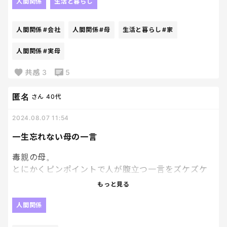
メ」と言ったあの子は知る人ぞ知る著名な会社の社
人間関係
生活と暮らし
長になってるし。久しぶりに実家に帰省して毒され
てムカつきすぎる。
人間関係
#会社
人間関係
#母
生活と暮らし
#家
人間関係
#実母
共感
3
5
匿名
さん
40代
2024.08.07 11:54
一生忘れない母の一言
毒親の母。
とにかくピンポイントで人が腹立つ一言をズケズケ
言ってくる信じられない性格。
もっと見る
息子が0才のとき、夏に大学病院に入院しなくてはい
人間関係
けなくて、私が付き添いで1泊した。