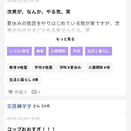
以前から保護者会で、息子の自慢というか話ばかり
2024.07.22 14:15
するスネ夫のママみたいだなと思っていたけど、
次男が、なんか、やる気。笑
やっぱりそんな感じのママだった。
夏休みの宿題をやりはじめている我が家ですが、次
男がなぜかすごくやる気マックス。笑
もっと見る
ドリルワークはもう終了して、日記やらもしっかり
こなしている。タブレット課題も言わなくてもや
しつけ/育児
教育
人間関係
学校
生活と暮らし
る。
、、、、
教育
#宿題
学校
#宿題
学校
#夏休み
人間関係
#母
どうした？笑
生活と暮らし
#家
まあ、もともと長男よりもそこらへんはしっかりや
共感
0
4
る。というか先にやったら後が楽！と思って行動す
る子だとは思っていたが、かなりしっかりやってるか
三兄妹ママ
さん
30代
ら長男だけ鼓舞すればいいだけの母は非常に助か
る！！！✨
2024.07.04 14:54
問題の長男に手はかかるが、まあ、1人相手ならなん
コップおおすぎ！！！