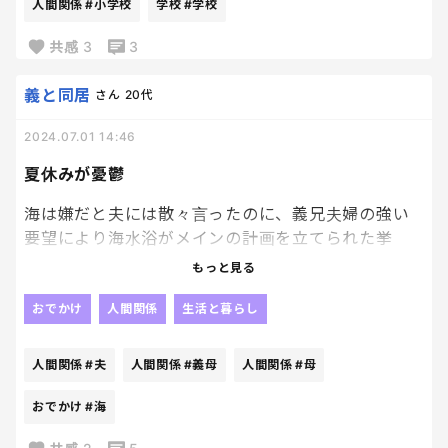
できないと友達できないよ」娘ががんばろうとする
人間関係
#小学校
学校
#学校
と「どうせできないでしょ！」と。挙句の果てにわ
共感
3
3
ざわざ私のところまできて「〇〇ちゃん（娘の名
前）、小学生なのに何もできないじゃん！」と言って
義と同居
さん
20代
くる始末です。
2024.07.01 14:46
その子のお母さんと私は仲が良くて、よく一緒に遊
びに行ったり、ご飯を食べたりしています。
夏休みが憂鬱
その子のお母さんもそんなこと言わないのと言うも
海は嫌だと夫には散々言ったのに、義兄夫婦の強い
のの、なんだかモヤモヤが止まりません。
要望により海水浴がメインの計画を立てられた挙
娘は遊んだ帰りに楽しかった！また遊びたい！と言
句、義母からは「子どもたちは海好きなんだから、
っていました。それもまたモヤモヤしています。
もっと見る
そんな嫌そうな顔するのやめなさいよ」と夕食時に
嫌味を言われ、疲れて今に至る。
おでかけ
人間関係
生活と暮らし
もしまた遊ぶとしたら、
親同士の関係が崩れるかもしれませんが、嫌だった
夏休みいらない。
と言った方がいいでしょうか？
人間関係
#夫
人間関係
#義母
人間関係
#母
もしくはそのまま距離を置いた方がいいでしょう
おでかけ
#海
か？