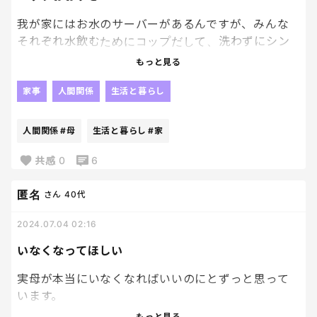
とか、、、。笑
我が家にはお水のサーバーがあるんですが、みんな
それぞれ水飲むためにコップだして、洗わずにシン
ク入れていくから、私がキッチンに向かうとコップ
もっと見る
が大量に置いてある、、、
家事
人間関係
生活と暮らし
これ、ほんっと腹立つ😇😇😇😇
人間関係
#母
生活と暮らし
#家
すぐ飲むなら、同じコップでのんでよ！！っていう、
母の小さな愚痴です、、😇
共感
0
6
匿名
さん
40代
2024.07.04 02:16
いなくなってほしい
実母が本当にいなくなればいいのにとずっと思って
います。
もっと見る