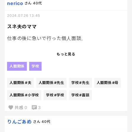
来年なんて私がどうなってるかわからないじゃな
nerico
さん
40代
い！！
2024.07.26 13:45
だそうで。
スネ夫のママ
大丈夫、あなた、周りが滅亡しても生き残ってそう。
仕事の後に急いで行った個人面談。
前のお母さんが一向に終わらない。
もっと見る
おかしい、私の前は15分の枠が空いてるはず。
人間関係
学校
なぜ前の人がいるんだ。
人間関係
#夫
人間関係
#先生
学校
#先生
人間関係
#母
小学校の廊下が灼熱地獄なんだが。
人間関係
#小学校
学校
#学校
学校
#面談
共感
0
3
やっと出てきたと思ったら、前の前に名前が書かれ
ていたお母さん…
りんごあめ
さん
40代
まさか1人15分の枠なのに、30分喋り倒してたの
か…！？？😇