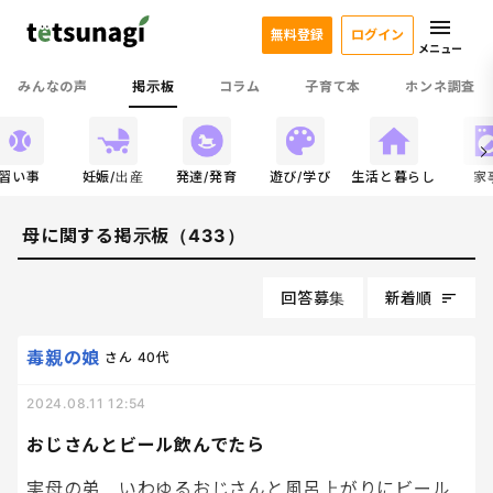
無料登録
ログイン
メニュー
みんなの声
掲示板
コラム
子育て本
ホンネ調査
習い事
妊娠/出産
発達/発育
遊び/学び
生活と暮らし
家
母に関する掲示板（433）
回答募集
新着順
毒親の娘
さん
40代
2024.08.11 12:54
おじさんとビール飲んでたら
実母の弟、いわゆるおじさんと風呂上がりにビール