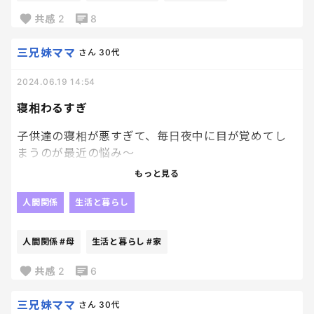
とになるのが結構めんどい😇😇
共感
2
8
イジワルされる訳ではないから、いいんだけどね？
いいんだけど、結構めんどいよ😇
三兄妹ママ
さん
30代
2024.06.19 14:54
義両親でも、めんどい時あんなに、叔母とかめんど
すぎ😇😇
寝相わるすぎ
子供達の寝相が悪すぎて、毎日夜中に目が覚めてし
まうのが最近の悩み〜
もっと見る
上の子2人は、小4と小2だけどまだ2段ベットで寝る
のは嫌！っていってて家族みんなで敷布団しいて寝て
人間関係
生活と暮らし
る、、、
人間関係
#母
生活と暮らし
#家
なぜかみんな私の寝る場所に侵食してくるから、私
の場所がないのだ、、、
共感
2
6
母あるある？？😇
三兄妹ママ
さん
30代