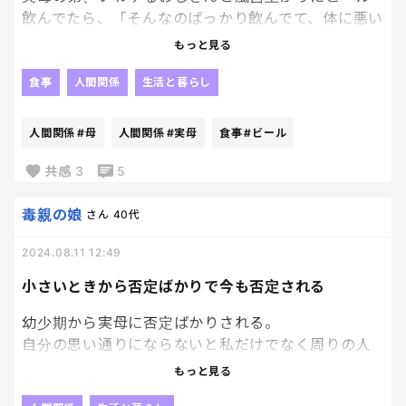
飲んでたら、「そんなのばっかり飲んでて、体に悪い
からやめなさい。ちゃんとご飯食べてるの？近くに
もっと見る
スーパーはあるの？いつも何時にご飯食べてるの？
子どもたちにご飯…..」
食事
人間関係
生活と暮らし
一気にいろんなことを質問形式でまくしたてられて
人間関係
#母
人間関係
#実母
食事
#ビール
頭が痛くなる。
ちなみに子どもたちは爆睡中だから、あまり大きな
共感
3
5
声は出さないで欲しい。本当に嫌いだ。
毒親の娘
さん
40代
2024.08.11 12:49
小さいときから否定ばかりで今も否定される
幼少期から実母に否定ばかりされる。
自分の思い通りにならないと私だけでなく周りの人
たちも否定する。小学生の時に母が「育ちが良くな
もっと見る
いし、親もおかしいから、あの子とは遊んだらダ