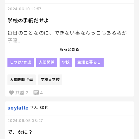
2024.06.10 12:57
学校の手紙だせよ
毎日のことなのに、できない事なんっこもある我が
子達。
もっと見る
その一つが、学校の手紙をだす
それだけ
しつけ/育児
人間関係
学校
生活と暮らし
出すの遅いし、出さないでランドセルの奥でちっち
人間関係
#母
学校
#学校
ゃくなってる時もあるんだけど
手紙って地味にいろいろ大事な事書いてあるから、
共感
2
4
出してくれないと私も準備だのなんだのって出来な
いんだよね😇
soylatte
さん
30代
2024.06.05 03:27
それなのに、準備できないと私が文句言われる(息子
達に)
で、なに？