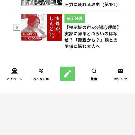
圧力に疲れる理由（第1回）
親子関係
【掲示板の声×公認心理師】
5
実家に帰るとつらいのはな
ぜ？「毒親かも？」親との
関係に悩む大人へ
週間子育て本ランキング
マイページ
みんなの声
検索
お知らせ
しつけ/育児
児童精神科医が伝える「お
1
父さんは、お母さんの母性
を発揮するためのサポート
役」
妊娠/出産