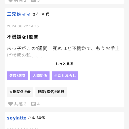
共感
2
5
みなさんだったらどうしますか？
三兄妹ママ
さん
30代
2024.06.22 14:15
不機嫌な1週間
末っ子がこの1週間、死ぬほど不機嫌で、もうお手上
げ状態の私、、、
もっと見る
兄から風邪をもらって体調悪いから仕方ないのだけ
ど、それでも不機嫌、わがままのオンパレードで母
健康/病気
人間関係
生活と暮らし
もうそろ死にます😇😇😇
人間関係
#母
健康/病気
#風邪
隙ありゃ、抱っこぉぉぉ😭😭😭😭攻撃で、腕はすで
に死んでます😇😇😇
共感
3
4
携帯もゆっくり見る暇ありません😇😇
soylatte
さん
30代