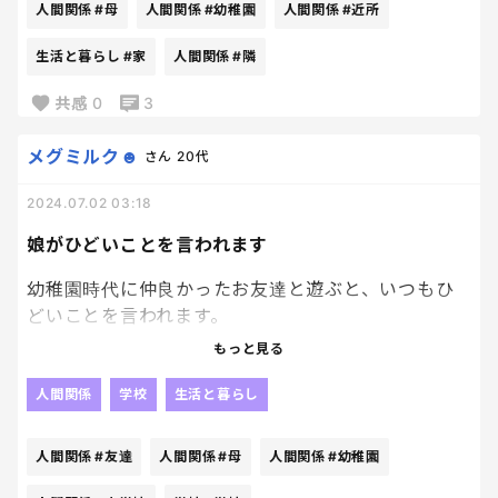
くし、何より、100歳近い祖母を胃瘻にすると母だけ
ると2人でずっと一緒に行動したりしてるのを見てて
人間関係
#母
人間関係
#幼稚園
人間関係
#近所
が主張し、みんなの反対を押し切り胃瘻にした結
ほのぼのしてます。笑
果、寝たきりで3年が過ぎていること。
生活と暮らし
#家
人間関係
#隣
本人の尊厳も考えず皆の意見も聞かず、話が通じな
これが中学校とかになったら急に冷めた関係になっ
共感
0
3
いあの母に、もう関わりたくない。
ちゃうのかなぁ〜
そーなったら悲しいね〜って女の子のお母さんとも
メグミルク☻
さん
20代
仲の良い母娘が羨ましいです。
話してますが、、、
2024.07.02 03:18
どうか今のまま仲良く、あわよくばお付き合いなん
かしちゃったりして。笑
娘がひどいことを言われます
なんて未来を想像して、ニヤニヤ今の状況を楽しみま
幼稚園時代に仲良かったお友達と遊ぶと、いつもひ
す。笑
どいことを言われます。
そのお友達とは別々の小学校に進んだのですが、先
もっと見る
日3カ月ぶりに遊びました。
その際に娘にひどいことばかり言ってきました。
人間関係
学校
生活と暮らし
あやとりを一緒にしたのですが、あやとりが苦手な
人間関係
#友達
人間関係
#母
人間関係
#幼稚園
娘に「何でそんなのもできないんだよ」「あやとり