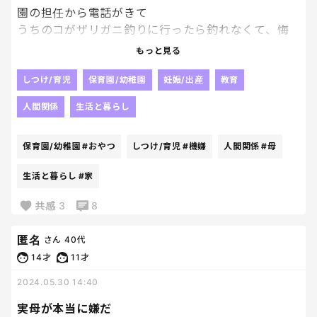
母ってなんってそんな役目なのでしょう、、、
園の担任から電話がきて
うちのコがザリガニ釣りに行ったら釣れなくて、悔
私も子供の時そんな感じだったのかな🥹
しがってまだ帰らないって言いはって
もっと見る
母のありがたみ、ひしひし伝わる今日この頃🥹
給食もみんなより遅れて食べて
おやつ食べる頃にご機嫌直してくれたんですけど、
しつけ/育児
保育園/幼稚園
妊娠/出産
教育
集団行動のなかで
人間関係
生活と暮らし
どうしてもやり切るんだって感じで一緒に動けないこ
とがあるんです。
保育園/幼稚園
#おやつ
しつけ/育児
#機嫌
人間関係
#母
等々ずらずらーっと話されたけど、
生活と暮らし
#家
で、なに？？？？
共感
3
8
な電話だった。
どう対策取りましょう、とか
匿名
さん
40代
お母さんから話してみてくださいとか、
14才
11才
言われるわけでもなくて。
2024.05.30 14:40
どうにかしてくれませんか？？と言いたいの？と思
いながら、
実母が本当に嫌だ