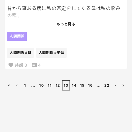
家でもそういうときありますね〜
昔から事ある度に私の否定をしてくる母は私の悩み
すみません。
の種。
最近、姉の子どもたちとうちの子どもを比較してく
もっと見る
で終わらせたけど、
るようになって本当に頭痛。
言いたいことがあるならはっきりと言ってほしいな
人間関係
あ。
そういえば、私も幼少期から姉と比べられて育っ
悔しがることが、悪いこととは思わない。
た。
人間関係
#母
人間関係
#実母
そりゃご迷惑はおかけしてると思いますが、、
聞き分けの良い姉とそうでない妹。
なんだかモヤッとした。
素直な姉とそうでない妹。
共感
3
4
どうしてみんなと給食食べられなかった？
一人じゃないからみんなと同じことしてみて？と
私と姉を比べるのはいいけど、姉の子どもとうちの
息子に聞きながら、なんかなあ、って気持ちに。
子どもを比べるのはやめて欲しい。
1
...
10
11
12
13
14
15
16
...
22
苦しい。
園との付き合い方も子どもとの向き合い方も、
夏は帰省しろと連絡が来たけど夏は帰省しない。
日々考えることたくさんでパンクしちゃ〜う
もういい。大嫌い。