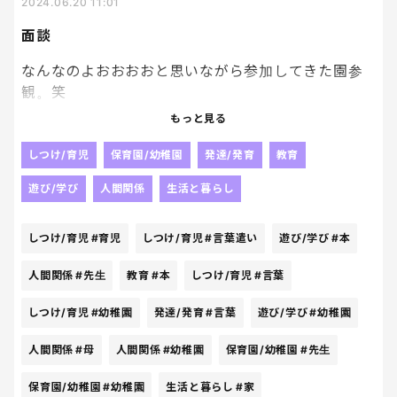
2024.06.20 11:01
はぁ。早くこのループから抜け出したい😇😇
面談
なんなのよおおおおと思いながら参加してきた園参
観。笑
もっと見る
まあ予想していた内容でした🥹
しつけ/育児
保育園/幼稚園
発達/発育
教育
息子は癇癪を起こすことがあるのですが、
遊び/学び
人間関係
生活と暮らし
私的にはすこーし落ち着いてきたかな、と思ってい
たくらいだった。
しつけ/育児
#育児
しつけ/育児
#言葉遣い
遊び/学び
#本
でも、どうやら先生たちは
どうしたものかと頭を抱えてしまっていたらしく。
人間関係
#先生
教育
#本
しつけ/育児
#言葉
家でもあの手この手で対応しているし
癇癪に関しては成長する過程で出てくるものなんじ
しつけ/育児
#幼稚園
発達/発育
#言葉
遊び/学び
#幼稚園
ゃないだろうか、とも思っていたので
正直大して気落ちすることもないけど、
人間関係
#母
人間関係
#幼稚園
保育園/幼稚園
#先生
悩んでいた言葉遣い。
保育園/幼稚園
#幼稚園
生活と暮らし
#家
幼稚園でも飛び交っているみたいで、これば がっっ