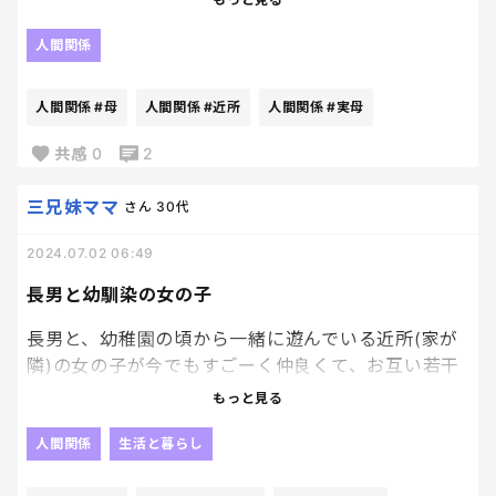
毎日のように私通信の長いLINE
自宅に押しかけようとする
人間関係
まさかの近所に引っ越してこようとする
人間関係
#母
人間関係
#近所
人間関係
#実母
いつまでもどこまでも私の人生に関わって追いかけ
てきて嫌な思いをさせて、もう疲れました。
共感
0
2
来週、母の家に遊びに行く予定ですが（これも無理
三兄妹ママ
さん
30代
やり仕方なく）
2024.07.02 06:49
昨日、コロナになったと連絡が。
遊びに来るまでには治します⭐︎みたいな…
長男と幼馴染の女の子
いやもう行きたくないし。
長男と、幼稚園の頃から一緒に遊んでいる近所(家が
隣)の女の子が今でもすごーく仲良くて、お互い若干
心臓止める手術しても生きてるし、もうみんなが死
好意があるのか？？って母的にはドキドキするけど。
もっと見る
んでも生き残りそう。
笑
人間関係
生活と暮らし
絶縁もできないし、叔母も妹もうんざりで離れてい
4年生と3年生になっても、一緒に遊んだり、出かけ