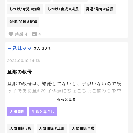
っっっっっくし。
しつけ/育児
#癇癪
しつけ/育児
#成長
発達/発育
#成長
どこから覚えてきたのか聞かれたけど、
私が聞きたい。笑
発達/発育
#癇癪
幼稚園で覚えてきたとばかり思っていたくらいでし
た、、、🥲🥲🥲
共感
4
4
反応しない が1番で、
根気よく伝え続けてることは話してきて、
三兄妹ママ
さん
30代
先生もお互いに頑張りましょうと、突き放すような
2024.06.19 14:58
対応じゃなかったので安心したけど、
息子。頑張ろう🥲
旦那の叔母
母は悲しい。
本当は賢くて優しい子なのに、
旦那の叔母は、結婚してないし、子供いないので甥
全部裏目に出てるのよ、、、、、、
っ子である旦那や子供達にちょこちょこ関わりを求
解決策があるなら即取り入れるのに。
めてくるんですよね
もっと見る
育児ってなんでこんなに難しいんだあーーーーーーー
私にも良くしてくれて、色んなものくれるんですけど
ーー！！！！
(私からしたら、ただのおしつけ。笑)
人間関係
生活と暮らし
ちょこちょこ、あれ渡したいから！とか、あげたい
から！とかで呼び出されて、夜ご飯を共に過ごすこ
人間関係
#母
人間関係
#旦那
人間関係
#甥