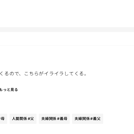
い時期にさぁ）（なんも考えてないよねー）と悪口を言わ
からの退職。
、なんで素直に祝ってあげられないんだろう。おめでたい事
くるので、こちらがイライラしてくる。
もっと見る
らもう遺伝だと思ってあきらめるけど、イラつく。
#母
人間関係
#父
夫婦関係
#義母
夫婦関係
#義父