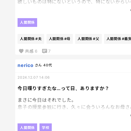
欲しいものは特にないというので、特にないからい
った、とそれで一旦終わったのですが…
翌日、父から電話。こちらで選んで送るというので
から。わかってんの？」と。わかってるけど、と私
人間関係
た。最初は孫のため、とおもいましたが、違うんで
た届いたら電話でお礼を言わなきゃいけないし、新
人間関係
#夫
人間関係
#母
人間関係
#父
人間関係
#義
です。夫の両親の方が気楽で付き合いやすくて好き
共感
6
7
nerico
さん
40代
2024.12.07 14:06
今日喋りすぎたな…って日、ありますか？
まさに今日はそれでした。
息子の授業参観に行き、久々に会ういろんなお母さ
（もちろん休み時間です）
特にわたし、喋りすぎたな…と1人反省会を今開い
そんな日、ありますか？
人間関係
学校