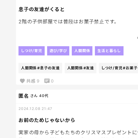
息子の友達がくると
2階の子供部屋では普段はお菓子禁止です。
でも、お友達が来る時はあれもダメこれもダメだと
お手拭きとゴミ箱もしっかり準備して持っていくん
しつけ/育児
遊び/学び
人間関係
生活と暮らし
カーペットがポテチだらけなのは、、なぜなのだろ
人間関係
#息子の友達
人間関係
#友達
しつけ/育児
#お菓子
普通にお菓子食べれないものなのかな？笑
共感
9
0
お友達がかえって少ししたら、お掃除隊の母が掃除
匿名
さん
40代
2024.12.08 21:47
お前のためじゃないから
実家の母から子どもたちのクリスマスプレゼントに