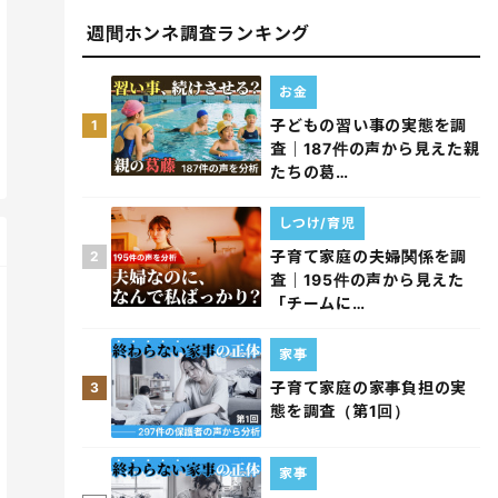
週間ホンネ調査ランキング
お金
子どもの習い事の実態を調
1
査｜187件の声から見えた親
たちの葛…
しつけ/育児
子育て家庭の夫婦関係を調
2
査｜195件の声から見えた
「チームに…
家事
子育て家庭の家事負担の実
3
態を調査（第1回）
家事