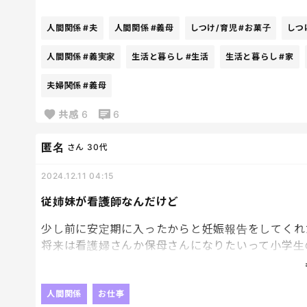
ご飯の時間やお昼寝の時間がずれたり、私は今はあ
り・・・
人間関係
#夫
人間関係
#義母
しつけ/育児
#お菓子
しつ
「そろそろ、ごちそうさましようか？」と言っても
人間関係
#義実家
生活と暮らし
#生活
生活と暮らし
#家
取ってくれないんです。
夫婦関係
#義母
あとは、遊びにきたら帰るのが遅くて、その時間ま
共感
6
6
です。
遅くても夜の20時までには寝せたいし、私も疲れる
匿名
さん
30代
いることもザラ。
2024.12.11 04:15
夫は完全にマザコンなので、私がイヤそうな態度を
従姉妹が看護師なんだけど
ても「しょうがないよ。孫がかわいいんだよ」で全
少し前に安定期に入ったからと妊娠報告をしてくれ
私は、嫌だと思うのは当たり前なのかなと思うので
将来は看護婦さんか保母さんになりたいって小学生
ったりと・・・モヤモヤー！
ぁ懐かしいなぁ、なんて思ってたんだけど、看護師
まぁ、立ち仕事もあるし介助とかあったら大変だも
とにかくあまり会いたくない！
先に師長に報告したら妊娠報告を次回の申し送り？
人間関係
お仕事