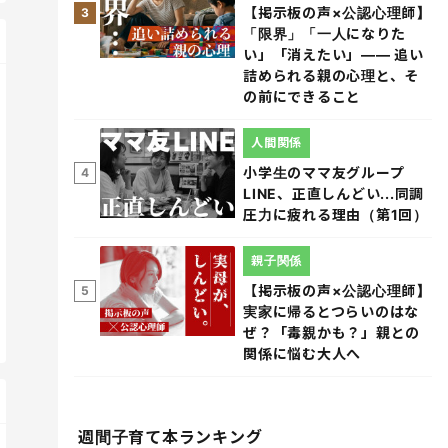
【掲示板の声×公認心理師】
3
「限界」「一人になりた
い」「消えたい」―― 追い
詰められる親の心理と、そ
の前にできること
人間関係
小学生のママ友グループ
4
LINE、正直しんどい...同調
圧力に疲れる理由（第1回）
親子関係
【掲示板の声×公認心理師】
5
実家に帰るとつらいのはな
ぜ？「毒親かも？」親との
関係に悩む大人へ
週間子育て本ランキング