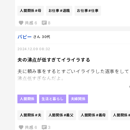
気が悪くなり、帰宅時更衣室でコソコソ（この忙し
れ、その後もそんな事が続き精神的にやられて休職
人間関係
#母
お仕事
#退職
お仕事
#仕事
知り合いの保育士からも同じようなこと聞いたけど
じゃん。身内だから余計に腹たったわ。
共感
6
8
パピー
さん
30代
2024.12.09 08:32
夫の沸点が低すぎてイライラする
夫に頼み事をするとすごいイライラした返事をして
沸点低すぎなんだよ。
子どもの前でもやるから厄介なんだよな。
義母と義父も常にイライラするやり取りしているか
人間関係
生活と暮らし
夫婦関係
人間関係
#夫
人間関係
#義父
人間関係
#義母
人間関係
共感
6
3