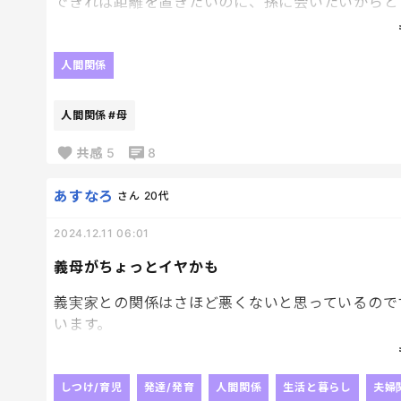
できれば距離を置きたいのに、孫に会いたいからと
で、たまに仕方なく会う。
それが今日だったのですが…やっぱり腹が立つ😇
人間関係
なんだろ、言うことにいちいちトゲがあるし、嫌味
ご馳走してくれたり孫にプレゼントくれたりそれは
人間関係
#母
手をつなぐのがあまり好きじゃない娘が、母が手を
共感
5
8
母は、
なんで⁉️なんで手を繋いでくれないの⁉️
あすなろ
さん
20代
ママに繋ぐなって言われてるの⁉️
2024.12.11 06:01
はあ？？？
義母がちょっとイヤかも
やっぱダメだこの人、無理。
義実家との関係はさほど悪くないと思っているので
います。
月に1、2回遊びに来るのですが、娘（2歳1か月）
す。
しつけ/育児
発達/発育
人間関係
生活と暮らし
夫婦