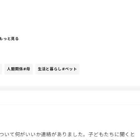
息子もかわいそうかな。と思うのでお菓子okにしてます！
もっと見る
だけど、なぜなんだろう
う？笑
人間関係
#母
生活と暮らし
#ペット
機持参して2階へいくのがお決まりでやんす、、、
ついて何がいいか連絡がありました。子どもたちに聞くと