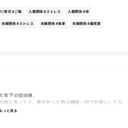
まりお菓子を上げないのですが、お菓子をたくさん上げた
け/育児
#ご飯
人間関係
#ストレス
人間関係
#母
「いいじょない。あげても・・」と言って私の気持ちを汲み
夫婦関係
#ストレス
夫婦関係
#実家
夫婦関係
#義実家
で娘も起きていることがあってそれが一番のストレスかも
から21時くらいには帰って欲しいのですが23時くらいまで
とったり、義母が来ることに対して乗り気でなかったりし
部片づける。
た年下の従姉妹。
すが、もしかして私の心がせまいのかなとかもちょっと思
の時に言ってて、夢が叶った時は親戚一同でお祝いしたな
辞めたらしい。
もっと見る
んねーなんて話してたら、辞めさせられたに近いようで。
みたいな場でも言ってと言われ発表したら、ものすごく空