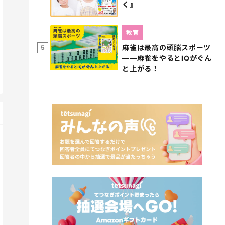
く』
教育
麻雀は最高の頭脳スポーツ
5
――麻雀をやるとIQがぐん
と上がる！