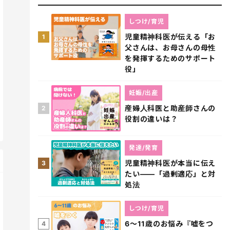
しつけ/育児
児童精神科医が伝える「お
1
父さんは、お母さんの母性
を発揮するためのサポート
役」
妊娠/出産
産婦人科医と助産師さんの
2
役割の違いは？
発達/発育
児童精神科医が本当に伝え
3
たい――「過剰適応」と対
処法
しつけ/育児
6～11歳のお悩み『嘘をつ
4