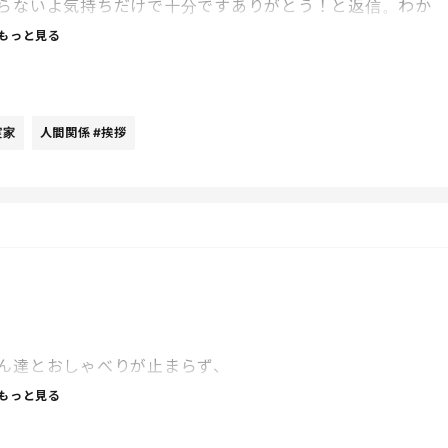
らないよ気持ちだけで十分ですありがとう！と返信。わか
もっと見る
、うーん…と少し困っていると「これはお前のためじゃない
は答えながら本当に嫌だなぁと具合が悪くなってしまいまし
すよね。自分たちのため、なんです。無意識の自己満足。ま
年の挨拶も控えてる。実家の親なのに義実家のような感じ
実家
人間関係
#挨拶
です。
ん達とおしゃべりが止まらず、
もっと見る
ております…