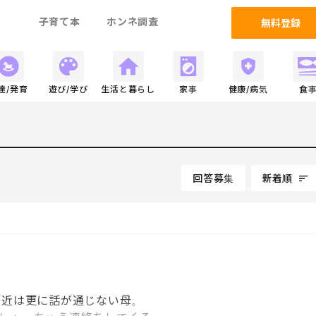
ム
子育て本
ホンネ調査
無料登録
達/発育
遊び/学び
生活と暮らし
家事
健康/病気
食
回答募集
新着順
最近は更に話が通じない母。