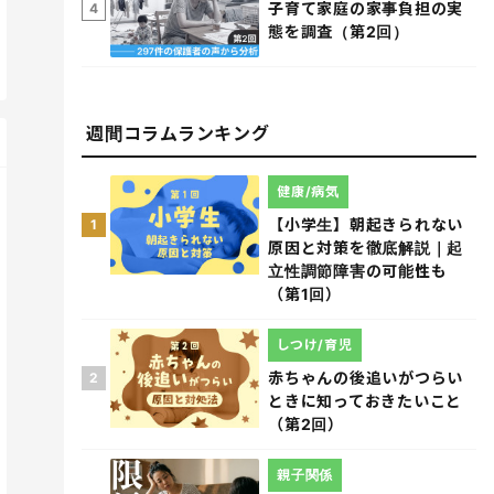
子育て家庭の家事負担の実
4
態を調査（第2回）
週間コラムランキング
健康/病気
【小学生】朝起きられない
1
原因と対策を徹底解説｜起
立性調節障害の可能性も
（第1回）
しつけ/育児
赤ちゃんの後追いがつらい
2
ときに知っておきたいこと
（第2回）
親子関係