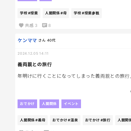
学校
#授業
人間関係
#母
学校
#授業参観
共感
3
8
ケンママ
さん
40代
2024.12.05 14:11
義両親との旅行
年明けに行くことになってしまった義両親との旅行
う、うーん…温泉てどうすんの？
義母と娘と一緒に入るの？？
き、気まずい…
おでかけ
人間関係
イベント
お金の割り振りとかさ、どうすんの？
人間関係
#義母
おでかけ
#温泉
おでかけ
#旅行
人間関