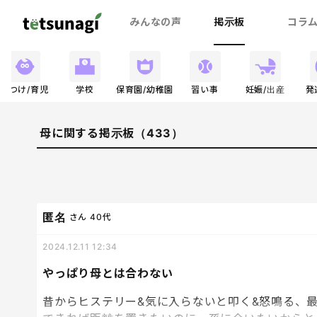
みんなの声
掲示板
コラ
しつけ/育児
学校
保育園/幼稚園
習い事
妊娠/出産
発
母に関する掲示板（433）
匿名
さん
40代
2024.12.11 12:34
やっぱり母とは合わない
昔からヒステリー&気に入らないと叩く&怒鳴る、