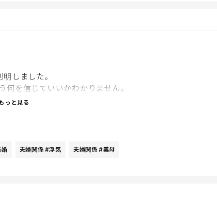
判明しました。
う何を信じていいかわかりません。
今の気持ちです。
もっと見る
妻が浮気をしたということでした。
、どんな思いでカミングアウトしたのかも分からないで
離婚
夫婦関係
#浮気
夫婦関係
#義母