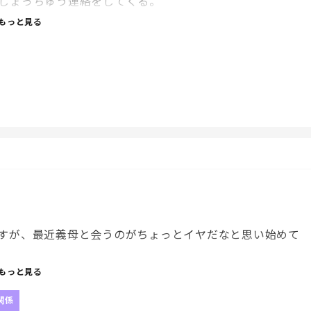
しょっちゅう連絡をしてくる。
もっと見る
ったらしい。
感謝してるのだが、だがしかし、本当に疲れる。
つなごうとしたら拒否。
すが、最近義母と会うのがちょっとイヤだなと思い始めて
もっと見る
の生活リズムというか私と娘の毎日のリズムが崩れるんで
関係