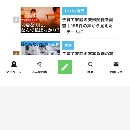
しつけ/育児
子育て家庭の夫婦関係を調
2
査｜195件の声から見えた
「チームに…
家事
子育て家庭の家事負担の実
3
態を調査（第1回）
マイページ
みんなの声
検索
お知らせ
家事
子育て家庭の家事負担の実
4
態を調査（第2回）
週間コラムランキング