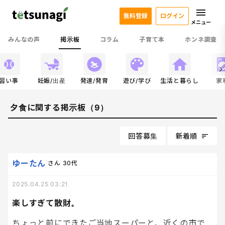
無料登録
ログイン
メニュー
みんなの声
掲示板
コラム
子育て本
ホンネ調査
習い事
妊娠/出産
発達/発育
遊び/学び
生活と暮らし
家
夕食に関する掲示板（9）
回答募集
新着順
ゆーたん
さん
30代
2025.04.25 03:21
楽しすぎて散財。
ちょっと前にできたご当地スーパーと、近くの市で