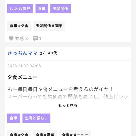
こるーとか思いながら40個作ってたら、下の子達が
大喧嘩。ちょっと手が離せないんだけどー。旦那呼
しつけ/育児
食事
夫婦関係
んでも返事なし(知らぬ間に外出)。長男漫画読んでて
知らん顔。ほんと、イライラだよね。
食事
#夕食
夫婦関係
#喧嘩
共感
3
1
さっちんママ
さん
40代
2023.11.02 04:08
夕食メニュー
もー毎日毎日夕食メニューを考えるのがイヤ！
スーパー行っても物価高で野菜も高いし、値上げラッ
シュだし。
もっと見る
スーパーで何を買おうかウロウロしちゃいます。
手軽で子供たちが喜ぶおすすめ夕食メニューありま
食事
生活と暮らし
すか？
食事
#夕食
食事
#野菜
食事
#メニュー