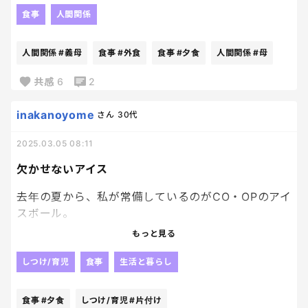
義母に今日はお家で夕食を準備することを伝えたら
食事
人間関係
すごい嫌な顔をされた。
何で？
人間関係
#義母
食事
#外食
食事
#夕食
人間関係
#母
モヤモヤする。
共感
6
2
inakanoyome
さん
30代
2025.03.05 08:11
欠かせないアイス
去年の夏から、私が常備しているのがCO・OPのアイ
スボール。
子供の一口サイズになっているから
もっと見る
食べさせやすくて
一粒20円もしないとってもお手頃なアイス。
しつけ/育児
食事
生活と暮らし
今、お風呂入ったらお風呂上がりにはアイス付
き！！としたり、
食事
#夕食
しつけ/育児
#片付け