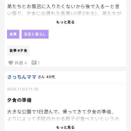
皆さん、お魚どれくらいの頻度で食卓に並びます
弟たちとお風呂に入りたくないから後で入るーと言
か？
い張り、夕食に出遅れた長男(小学2年生)。弟たちが
お子さんが好きな魚料理はなんですか？🐟
にいにの焼売も食べちゃおうーとふざけて言ったと
もっと見る
ころ、長男泣き出しトイレに引きこもり…。
これ面倒くさいやつだ…。
食事
生活と暮らし
というか、5歳と2歳のいうことをまに受けすぎだ
し、情けないだろー！！
食事
#夕食
結局、30分ほどでトイレから出てきて、シクシク泣
きながらご飯を食べてる長男。しっかりしてくれー
共感
4
1
さっちんママ
さん
40代
2023.11.03 11:35
夕食の準備
大きな公園で1日遊んで、帰ってきて夕食の準備。
よりによって手間のかかる餃子が食べたいというか
ら、仕方なく刻んでこねて詰めて…あぁ、疲れたー肩
もっと見る