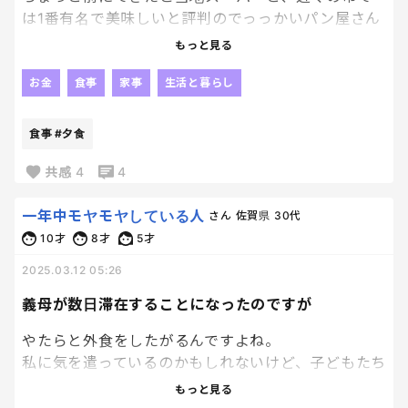
は1番有名で美味しいと評判のでっっかいパン屋さん
をはしご。
もっと見る
物珍しいものばかりで少々買いすぎました。笑 パ
ンは待ちきれず車で食べたら美味しすぎて２つ食べ
お金
食事
家事
生活と暮らし
ました笑
ご当地スーパー見たことないような美味しそうなの
食事
#夕食
ばかりで買いすぎました。来週はそれらを上手くや
りくりし私は納豆ご飯と卵かけご飯を朝夕食べま
共感
4
4
す、、、笑
一年中モヤモヤしている人
さん
佐賀県
30代
10才
8才
5才
2025.03.12 05:26
義母が数日滞在することになったのですが
やたらと外食をしたがるんですよね。
私に気を遣っているのかもしれないけど、子どもたち
の寝る時間がいつも遅くなるのであまり乗り気では
もっと見る
ない。