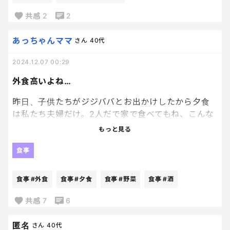
お片付け頑張ってくれたときや
夕食後の微妙な時間のデザートの要求に応えるアイ
共感
2
2
テム。
この前注文し忘れて やば！！！とちょっお焦ってい
あっちゃんママ
さん
40代
たらそんなに間あかず注文書にまた載ってて一安
2024.12.07 00:29
心。笑
絶対なくならないでほしい🥹✨✨✨
外食高いよね…
昨日、子供たちがジジババとお出かけしたから夕食
は私たち夫婦だけ。2人だで家で食べてもね、こんな
機会ないし外食しよっかとちょっとオシャレなイタ
もっと見る
リアン言ったら、夜の単品価格高すぎないっ！！物
価高だからって野菜サラダで1500円パスタだけで
食事
2000円超え🥹
旦那お酒数杯飲んで、お会計1万越え。スーパーで何
食事
#外食
食事
#夕食
食事
#野菜
食事
#酒
食分買えるっ！？って計算してしまったり、もぅ主婦
根性丸出しになってしまった。こんなオシャレな店の
共感
7
6
外食何年ぶりか…子供3人いたらもう当分はいいやと
思いました。
匿名
さん
40代