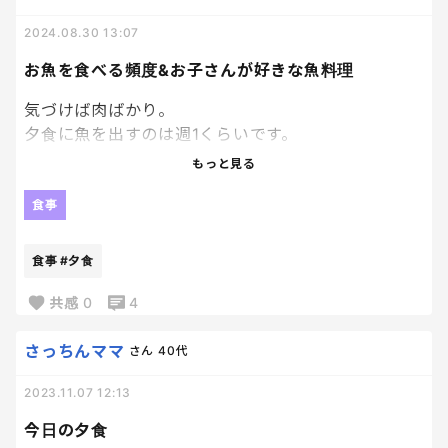
2024.08.30 13:07
お魚を食べる頻度&お子さんが好きな魚料理
気づけば肉ばかり。
夕食に魚を出すのは週1くらいです。
もっと見る
なんせレパートリーがなくて、
鮭が一番多いけど、
食事
鮭ホイル焼きやちゃんちゃん焼き。
食事
#夕食
ブリ照り。
メカジキのバターソテー的な。
共感
0
4
くらいしか思い浮かばず…
さっちんママ
さん
40代
2023.11.07 12:13
冷凍のアジフライや白身魚のフライとか買った方が
ラクかな…
今日の夕食