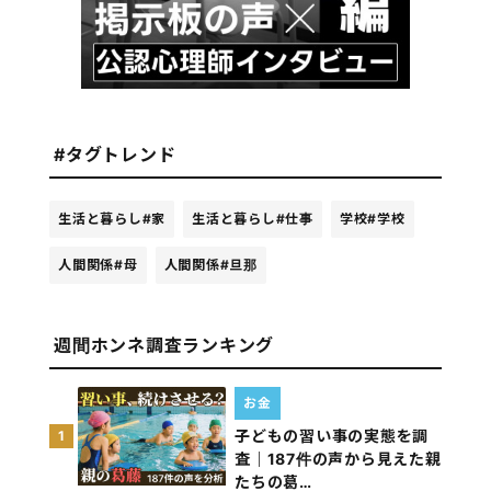
#タグトレンド
生活と暮らし
#家
生活と暮らし
#仕事
学校
#学校
人間関係
#母
人間関係
#旦那
週間ホンネ調査ランキング
お金
子どもの習い事の実態を調
1
査｜187件の声から見えた親
たちの葛…