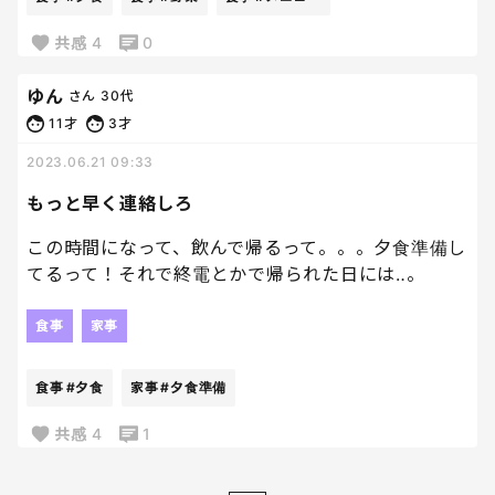
共感
4
0
ゆん
さん
30代
11才
3才
2023.06.21 09:33
もっと早く連絡しろ
この時間になって、飲んで帰るって。。。夕食準備し
てるって！それで終電とかで帰られた日には‥。
食事
家事
食事
#夕食
家事
#夕食準備
共感
4
1