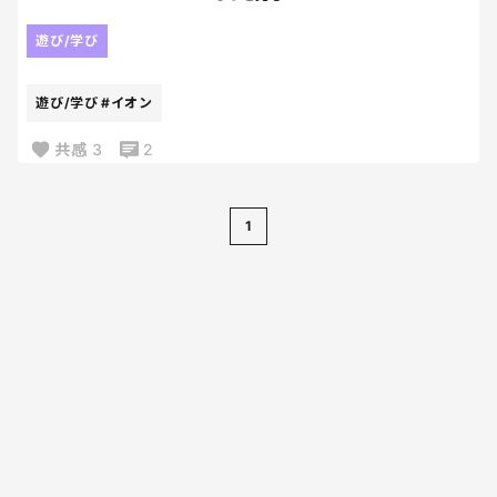
電車で山手線を一周してヨドバシを巡ったけど、
ピクミンいないし、売り切れてるし、
遊び/学び
ピクミンどこにあるの〜？
遊び/学び
#イオン
共感
3
2
1