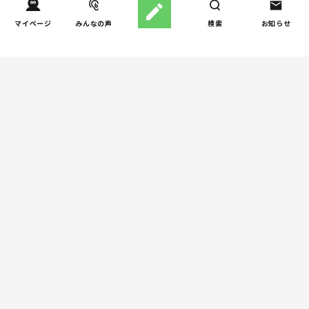
しつけ/育児
マイページ
みんなの声
子育て家庭の夫婦関係を調
検索
お知らせ
1
査｜195件の声から見えた
「チームに…
家事
子育て家庭の家事負担の実
2
態を調査（第2回）
家事
子育て家庭の家事負担の実
3
態を調査（第1回）
お金
子どもの習い事の実態を調
4
査｜187件の声から見えた親
たちの葛…