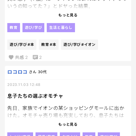
いうの知ってた？」とドヤった結果。
もっと見る
息子「知っているよ。ライオンはプライドね。ちな
みに猿はトゥループで軍隊の意味、カラスはマーダ
教育
遊び/学び
生活と暮らし
ーで牛はハード、魚はスクールで熊はスルースね。た
だ、熊は基本的には集団行動をとらないから群れっ
遊び/学び
#本
教育
#本
遊び/学び
#イオン
ていうのはどうなのかな。お父さんはどう思う？」
共感
2
2
夫「・・・いいと思う」
ロコロコ
さん
30代
答えになっていない。
2023.11.03 12:48
息子たちの選ぶオモチャ
先日、家族でイオンの某ショッピングモールに出か
けた。オモチャ売り場も充実しており、息子たちは
何に興味があるのかな？と思って見ていたら、まさ
もっと見る
かのシルバニアファミリーに釘付けになっている‼︎僕