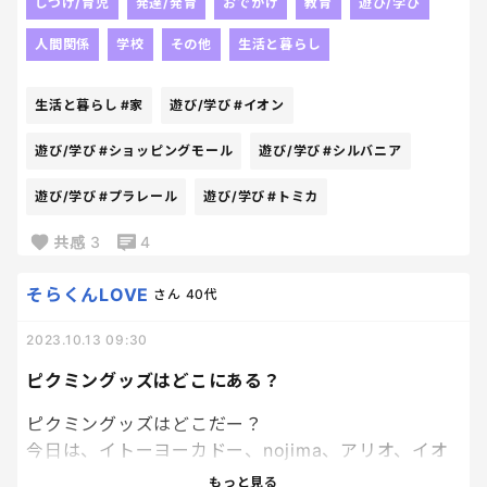
は世代的にも小さい時はプラレールやトミカが好き
しつけ/育児
発達/発育
おでかけ
教育
遊び/学び
だったせいか、少し驚いてしまった。しかし、男の
人間関係
学校
その他
生活と暮らし
子だからこのオモチャが好きとか、そんな考えはは
ナンセンスな良い時代になった。ジェンダーやらい
生活と暮らし
#家
遊び/学び
#イオン
ろいろ気にすることなく、興味のあるものを突き詰
めて行ってくれたらなぁと、親として思った。
遊び/学び
#ショッピングモール
遊び/学び
#シルバニア
遊び/学び
#プラレール
遊び/学び
#トミカ
共感
3
4
そらくんLOVE
さん
40代
2023.10.13 09:30
ピクミングッズはどこにある？
ピクミングッズはどこだー？
今日は、イトーヨーカドー、nojima、アリオ、イオ
ンをはしごしても、ピクミンいないし、
もっと見る