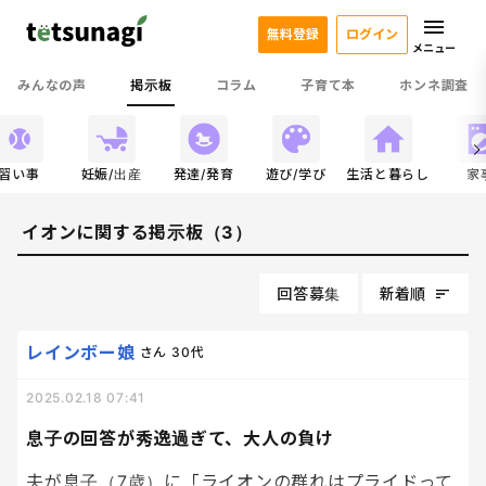
無料登録
ログイン
メニュー
みんなの声
掲示板
コラム
子育て本
ホンネ調査
習い事
妊娠/出産
発達/発育
遊び/学び
生活と暮らし
家
イオンに関する掲示板（3）
回答募集
新着順
レインボー娘
さん
30代
2025.02.18 07:41
息子の回答が秀逸過ぎて、大人の負け
夫が息子（7歳）に「ライオンの群れはプライドって