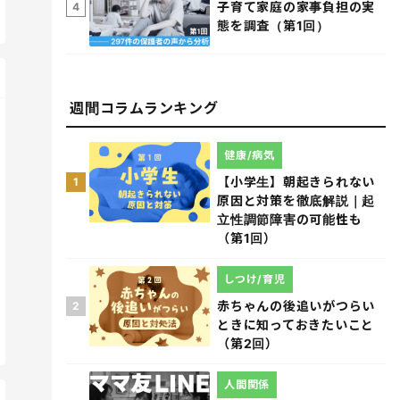
子育て家庭の家事負担の実
4
態を調査（第1回）
週間コラムランキング
健康/病気
【小学生】朝起きられない
1
原因と対策を徹底解説｜起
立性調節障害の可能性も
（第1回）
しつけ/育児
赤ちゃんの後追いがつらい
2
ときに知っておきたいこと
（第2回）
人間関係