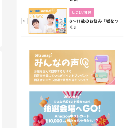
しつけ/育児
6～11歳のお悩み『嘘をつ
5
く』