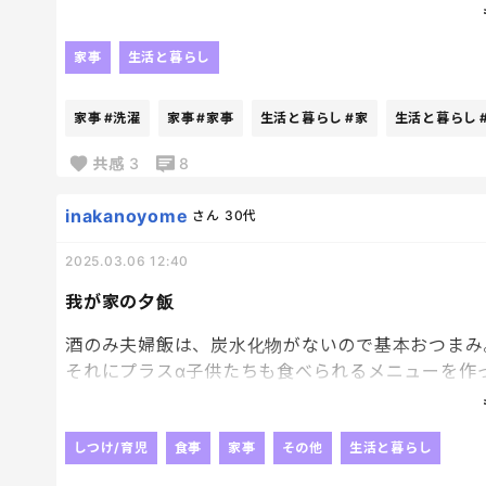
布団カバーやシーツの洗濯って結構重労働だから、
やらないとやらないで、なんか汚いなーって思って
家事
生活と暮らし
どらくらいの周期での洗濯が推奨されているのだろ
家事
#洗濯
家事
#家事
生活と暮らし
#家
生活と暮らし
共感
3
8
inakanoyome
さん
30代
2025.03.06 12:40
我が家の夕飯
酒のみ夫婦飯は、炭水化物がないので基本おつまみ
それにプラスα子供たちも食べられるメニューを作
最近思う…
私結構な品数作ってる方なんじゃないかと🙄
なんか、記録していこうかなあ～笑
しつけ/育児
食事
家事
その他
生活と暮らし
目分量だから娘が引き継げるようなレシピなんて書