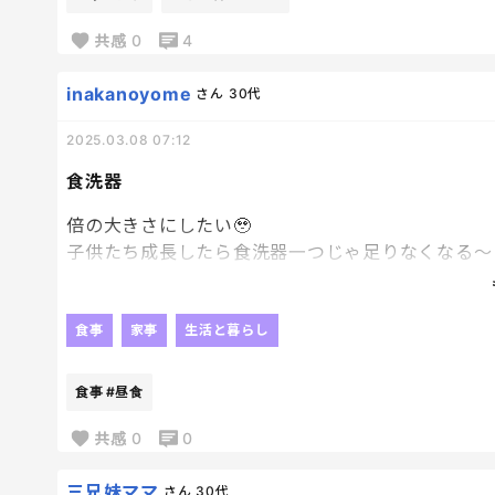
一人で打ち上げてくれよ。
ちなみに我が家のサイズはセミダブル２つ分のサイ
共感
0
4
あーもうカレンダー見たくないわ～
洗濯終わったら絞れるくらい濡れてる😅
inakanoyome
さん
30代
テイクアウトとか、ランチとかしていいからさ。
2025.03.08 07:12
と言われたけど
お腹は満たされても話し相手がいないことに変わり
食洗器
くれよな！！！
倍の大きさにしたい🥹
子供たち成長したら食洗器一つじゃ足りなくなる～
今でギリ～
今日は旦那の弟がお昼食べにきたんだけど
大の男一人分の食器が増えただけで
食事
家事
生活と暮らし
これから2回目の食洗器ですうーーー😂
今は終わった食洗器の中の食器を息子にお片付けし
食事
#昼食
ありがとよお～！
共感
0
0
そしてもうちょっと時間短縮されたらうれしいんだ
３０分で乾燥まで終われば最高✨
三兄妹ママ
さん
30代