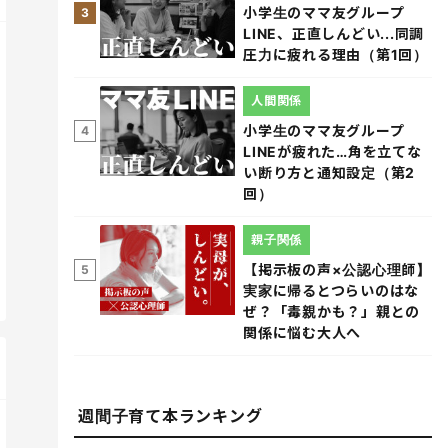
小学生のママ友グループ
3
LINE、正直しんどい...同調
圧力に疲れる理由（第1回）
人間関係
小学生のママ友グループ
4
LINEが疲れた…角を立てな
い断り方と通知設定（第2
回）
親子関係
【掲示板の声×公認心理師】
5
実家に帰るとつらいのはな
ぜ？「毒親かも？」親との
関係に悩む大人へ
週間子育て本ランキング