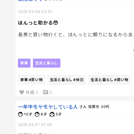
2025.03.08 03:01
ほんっと助かる🥹
長男と買い物行くと、ほんっとに頼りになるからあり
平日の昼間、末っ子と2人で買い物いくより、休日
れるし、カート引いてくれるし、戻してくれるし、
家事
生活と暮らし
助かる、ありがたい🥹
家事
#買い物
生活と暮らし
#休日
生活と暮らし
#買い物
共感
2
2
一年中モヤモヤしている人
さん
佐賀県
30代
10才
8才
5才
2025.03.07 07:04