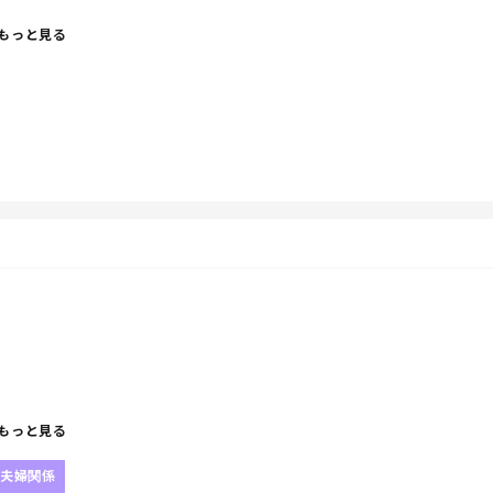
しなよ！って自分に言ってやりたい
もっと見る
ラス家事もしちゃって。笑
もっと見る
夫婦関係