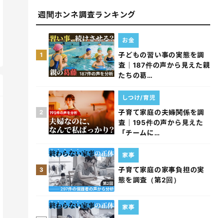
週間ホンネ調査ランキング
お金
子どもの習い事の実態を調
1
査｜187件の声から見えた親
たちの葛…
しつけ/育児
子育て家庭の夫婦関係を調
2
査｜195件の声から見えた
「チームに…
家事
子育て家庭の家事負担の実
3
態を調査（第2回）
家事