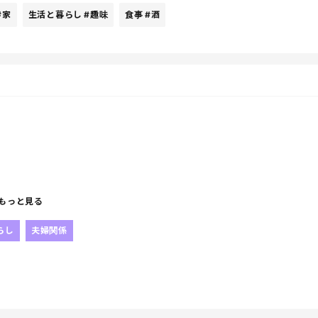
#家
生活と暮らし
#趣味
食事
#酒
てると
てくれたときに
て残しておきたいかも。
くる感動系←
もっと見る
ありか～
～♪
らし
夫婦関係
教えてください♪
で
てすっごい楽しみにしてたのに、力尽きてしまった。😂