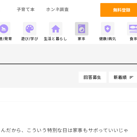
ム
子育て本
ホンネ調査
無料登録
達/発育
遊び/学び
生活と暮らし
家事
健康/病気
食
回答募集
新着順
いんだから、こういう特別な日は家事もサボっていいじゃ