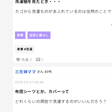
洗濯物を見たとき・・・
カゴから洗濯ものがあふれているのは当然のことで
裏返しのママで洗濯カゴに入れられている靴下。
とってもモヤモヤします。
家事
生活と暮らし
☆彡同じだという方、「♡」と「コメント」待って
家事
#洗濯
共感
5
2
三兄妹ママ
さん
30代
2025.03.07 05:48
布団シーツとか、カバーって
どれくらいの周期で洗濯するのがいいんだろう？