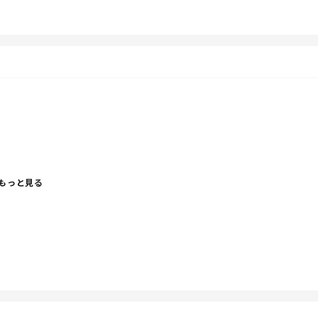
ズ。
ないからその穴埋めは帰ってきたときとことん付き合って
もっと見る
てもらっている。
よな～