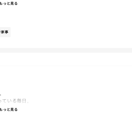
なるべく避けたい家事なんだけど
もっと見る
嫌だし。笑
ーか？
#家事
。
っている毎日。
もっと見る
けないし、