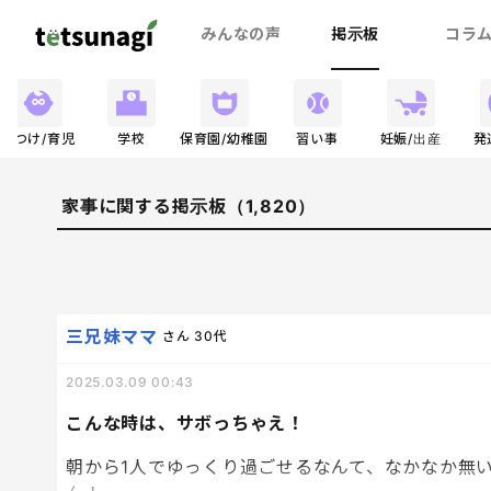
みんなの声
掲示板
コラ
しつけ/育児
学校
保育園/幼稚園
習い事
妊娠/出産
発
家事に関する掲示板（1,820）
三兄妹ママ
さん
30代
2025.03.09 00:43
こんな時は、サボっちゃえ！
朝から1人でゆっくり過ごせるなんて、なかなか無