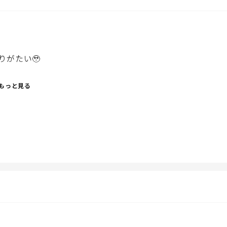
がたい🥹
混み合ってても長男も連れて買い物行く方が、荷物もってく
もっと見る
末っ子と手つないでみててくれるし🥹