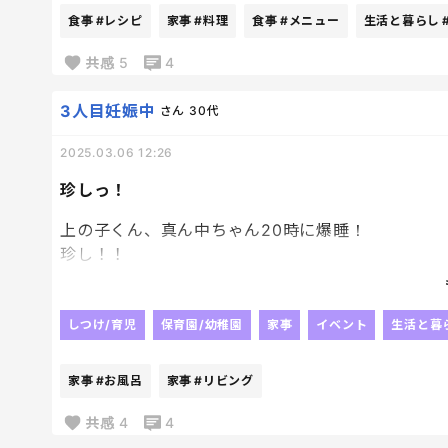
ごくごく普通の料理なんだけど
食事
#レシピ
家事
#料理
食事
#メニュー
生活と暮らし
ただほんと適当に何かのついでにって感じで料理し
時々こんなの作ったじゃん？て聞かれても
共感
5
4
よく思い出せないんだよな。笑
3人目妊娠中
さん
30代
今後、子供たちが あれ美味しかったよね と言っ
2025.03.06 12:26
どれだろう？って遡れるように、個人的な記録とし
たまにあるよね、ドラマや映画で母のレシピ帳出て
珍しっ！
記録するなら
上の子くん、真ん中ちゃん20時に爆睡！
ノート～・・・？
珍し！！
ブログ系‥？
末っ子くんもお風呂上りから爆睡したまま。
字書く機会減ってるし趣味の一つで書いていくのも
いつぶりだろう。。。。こんな一人時間…
でもパソコンでタイピングするのも好きなんだよな
もう久しぶりすぎて、なんか、寂しい。笑
しつけ/育児
保育園/幼稚園
家事
イベント
生活と暮
こんな記録の残し方おすすめ！なんてあったら是非
今日は旦那が外泊だからリビングで雑魚寝の日。
家事
#お風呂
家事
#リビング
上の子は昨日から寂しいけど楽しみ！！とはしゃい
今日も帰ってきてから夕飯中もずーーーっと、
共感
4
4
お泊り会だよね！今日はここで寝るんだよねっ😝っ