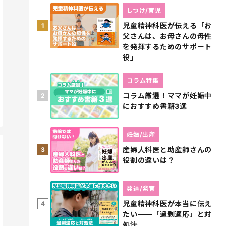
しつけ/育児
児童精神科医が伝える「お
1
父さんは、お母さんの母性
を発揮するためのサポート
役」
コラム特集
コラム厳選！ママが妊娠中
2
におすすめ書籍3選
妊娠/出産
産婦人科医と助産師さんの
3
役割の違いは？
発達/発育
児童精神科医が本当に伝え
4
たい――「過剰適応」と対
処法