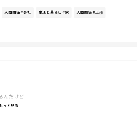
人間関係
#会社
生活と暮らし
#家
人間関係
#旦那
？？？？？？
ってしまっているそう。
るんだけど
妻側もゲッソリなんだぜ。
もっと見る
すら大変！！
法はないものなのか～
てほしいもんだよ～
の立場にいるから変わらないんだよなあ‥‥