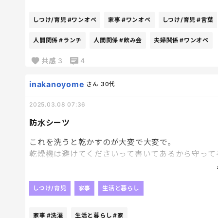
週末いないってなによ～
２泊終わって３泊ってなによ～
しつけ/育児
#ワンオペ
家事
#ワンオペ
しつけ/育児
#言葉
飲み、２日空いて飲み。
週あけて飲み。
人間関係
#ランチ
人間関係
#飲み会
夫婦関係
#ワンオペ
全然家にいないじゃなーい。
共感
3
4
飲みゼロにしろとは言わない。
inakanoyome
さん
30代
て、か、よ。そんなに会社に飲み会って必要？？？
これ毎度疑問。
2025.03.08 07:36
旦那も断れる飲み会は断って帰ってきてくれるけど
そもそも多すぎる。
防水シーツ
旦那の先輩は月の４分の３飲み会で奥様があきれ返
これを洗うと乾かすのが大変で大変で。
そして本人もげっそり。
乾燥機は避けてくださいって書いてあるから守って
いや本人も大変だろうけど、家でワンオペしている
乾くまでに時間がかかって仕方ない。
そのうえ脱水してもびっちゃびっちゃだから干すの
アルハラ飲みハラって言葉も出てきてるけど、
どうにかならないもんなのか～これは～何かいい方
しつけ/育児
家事
生活と暮らし
もう少し家庭環境とかに気遣ったスケジュールにし
昔は、今の若者は！とうるさいオヤジたちがまだ上
脱水、どうしたらできるの？？？笑
なにかっちゃ～ このあと飲むぞ！だよ。
家事
#洗濯
生活と暮らし
#家