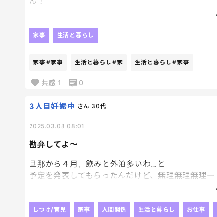
ん！
たまにの1人時間なんだから、とことん自由に過ご
家事
生活と暮らし
関係なしに、いつもどーーーーり家事をこなし、プ
家事
#家事
生活と暮らし
#家
生活と暮らし
#家事
ゆっくりしろよ、自分。笑
共感
1
0
3人目妊娠中
さん
30代
2025.03.08 08:01
勘弁してよ～
旦那から４月、飲みと外泊多いわ…と
予定を発表してもらったんだけど、無理無理無理ー
コートーワールーーーーーーーー😇😇😇
しつけ/育児
家事
人間関係
生活と暮らし
お仕事