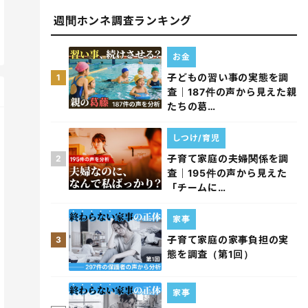
週間ホンネ調査ランキング
お金
子どもの習い事の実態を調
1
査｜187件の声から見えた親
たちの葛…
しつけ/育児
子育て家庭の夫婦関係を調
2
査｜195件の声から見えた
「チームに…
家事
子育て家庭の家事負担の実
3
態を調査（第1回）
家事