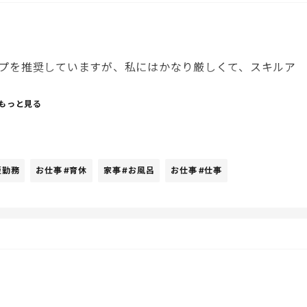
プを推奨していますが、私にはかなり厳しくて、スキルア
違う部署に復帰でそこはさほどやることがないような部署
もっと見る
しょうか。
たちのお迎えに言って、ご飯作って、食器洗って、お風呂入
を見ると22:00まわってて、ソファに座るともう立ち上が
短勤務
お仕事
#育休
家事
#お風呂
お仕事
#仕事
状態です。
いるわけで、どうやってやっているんだろうと最近思い始め
られているような気持ちになるし、無理だろという気持ち
だろうし、もうゴチャゴチャです。
めの何かをやっていますか？