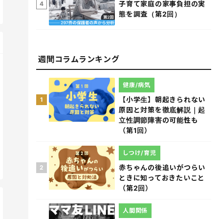
子育て家庭の家事負担の実
4
態を調査（第2回）
週間コラムランキング
健康/病気
【小学生】朝起きられない
1
原因と対策を徹底解説｜起
立性調節障害の可能性も
（第1回）
しつけ/育児
赤ちゃんの後追いがつらい
2
ときに知っておきたいこと
（第2回）
人間関係