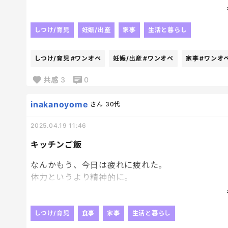
どれほどに私を助けてくれるアイテムになるかしら〜
来週も再来週もワンオペdayだらけだから頼むぞっっ!
しつけ/育児
妊娠/出産
家事
生活と暮らし
あ〜〜来週から憂鬱〜🥹
しつけ/育児
#ワンオペ
妊娠/出産
#ワンオペ
家事
#ワンオ
共感
3
0
inakanoyome
さん
30代
2025.04.19 11:46
キッチンご飯
なんかもう、今日は疲れに疲れた。
体力というより精神的に。
長男のご機嫌の波が激しくて
怒らないように頑張って受け流し受け流ししてきた
流しきれてないイライラと疲れがどっときて
しつけ/育児
食事
家事
生活と暮らし
末っ子とキッチンごはん中。笑