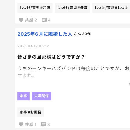
ただ私の顔が見えればご機嫌でいてくれる単純なこ
しつけ/育児
#ご飯
しつけ/育児
#機嫌
しつけ/育児
#しつけ
また一緒に食べてたら行儀の悪さと、
口答えなんてされたら堪忍袋の尾が切れると思うか
共感
2
4
食べながら寝落ちしてくんないかなとさえ思う。
寝かしつけるのもだるいくらい疲れたわ…
2025年6月に離婚した人
さん
30代
2025.04.17 05:12
皆さまの旦那様はどうですか？
うちのモンキーハズバンドは毎度のことですが、お
すよね。
何度言ってもなおらないんですよね。
汚した張本人は絶対に拭かないんですよね。
家事
夫婦関係
毎回、私が拭くわけですが、令和の時代はこういう
家事
#お風呂
共感
1
8