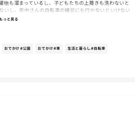
濯物も溜まっているし、子どもたちの上履きも洗わないと
ないし、年中さんの自転車の練習にも行かないといけない
しないといけないし、要は色々やることがあるわけで、別
もっと見る
おでかけ
#公園
おでかけ
#車
生活と暮らし
#自転車
いるし。
いう理由もちゃんと話したから後悔はしていない。
は徒歩10分程のちょっと大きめの公園に行こうよ。これも立