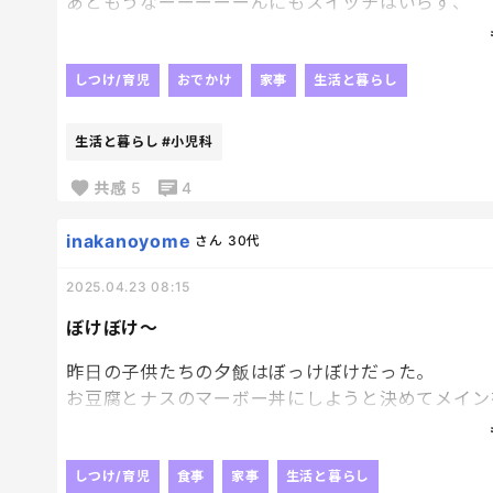
あともうなーーーーーんにもスイッチはいらず、
もういいや～になった。笑
お昼もマックとスーパーのお弁当。
しつけ/育児
おでかけ
家事
生活と暮らし
ひとつ予定外のことがあると簡単に狂う私。
そして戻す気も起きない私😂
生活と暮らし
#小児科
共感
5
4
inakanoyome
さん
30代
2025.04.23 08:15
ぼけぼけ～
昨日の子供たちの夕飯はぼっけぼけだった。
お豆腐とナスのマーボー丼にしようと決めてメイン
子どもたちのご飯は白かった。
しつけ/育児
食事
家事
生活と暮らし