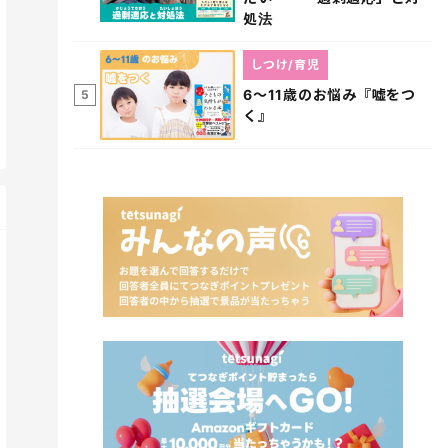
処法
しつけ/育児
6～11歳のお悩み『嘘をつ
5
く』