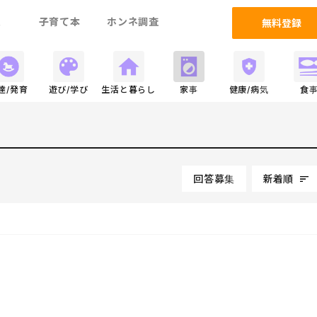
ム
子育て本
ホンネ調査
無料登録
達/発育
遊び/学び
生活と暮らし
家事
健康/病気
食
回答募集
新着順