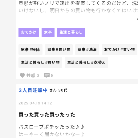
旦那が軽いノリで遠出を提案してくるのだけど、洗
おすすめのものがあれば教えてもらいたいです。
いけないし、明日からの買い物も行かなくてはいけ
し、衣替えもしなくてはならないし、部屋の掃除も
に手伝おうかなんて前向きな言葉ないわけだし。
おでかけ
家事
生活と暮らし
と、言うことで遠出をなし。
ここの価値観が本当に合わない。
家事
#掃除
家事
#買い物
家事
#洗濯
おでかけ
#買い物
遠出しないことを言ったら明らかに機嫌悪くなって
生活と暮らし
#買い物
生活と暮らし
#衣替え
ただ、遠出をしないのではなくて遠出はできないと
共感
3
8
公園だったら良し。
3人目妊娠中
さん
30代
いつもは徒歩5分程の小さな公園に行くけど、今日
派な遠出。
2025.04.19 14:12
買った買った買ったった
バスローブポチッたった♪♪
はーやーく届かないかなー♪