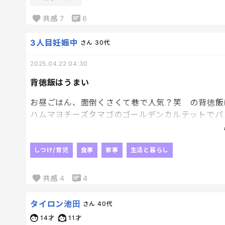
共感
7
6
その気持ち分かる。私もそうだから。
3人目妊娠中
さん
30代
ただね、最近はこう思うようにしている。
2025.04.22 04:30
「子育ては誰かがしなくてはいけないことで、それ
背徳飯はうまい
誰かがしなくてはならないのにサル野郎の旦那含め
お昼ごはん、面倒くさくて巷で人気？笑 の背徳飯
みんながやらないことを私がやっている。
ハムマヨチーズタマゴのゴールデンカルテットでパ
普段食パンをそんなに好まない娘も
それってとっても尊くない？？？？
うーまい！と食べるやつ。
しつけ/育児
食事
家事
生活と暮らし
ようは、私たちは、お釈迦様もびっくりの尊い人間
わかるか～
2歳児でもわかるか～この背徳飯のうまさが～笑
そう思うようになってからはサルのパパ活以外は何
共感
4
4
たまには良いよね～
気が楽になるよーーーー！
気持ちだけのブロッコリーは添えた。笑
ムカつくときはムカつくんだけどね！
タイロン池田
さん
40代
14才
11才
にしても眠い。春だからかな～😂