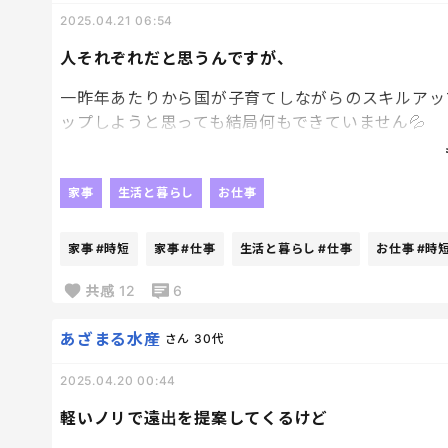
2025.04.21 06:54
人それぞれだと思うんですが、
一昨年あたりから国が子育てしながらのスキルアッ
ップしようと思っても結局何もできていません💦
共働きですが、育休から復帰したら育休前とは全く
なんですよね。ひと昔前で言うと窓際族的な感じで
家事
生活と暮らし
お仕事
時短勤務ではありますが、仕事が終わって、子ども
れて、子どもの宿題に付き合って、寝かしつけて時計
家事
#時短
家事
#仕事
生活と暮らし
#仕事
お仕事
#時
れない・・・というよりもう頭が回ってないという
共感
12
6
そんな中でもスキルアップをしようとしている人も
ました。
あざまる水産
さん
30代
国からの子育てしながらスキルアップと聞く度に煽
2025.04.20 00:44
にもなるし、ただスキルアップはしないといけない
軽いノリで遠出を提案してくるけど
皆さんは子育てしながら、何かスキルアップするた