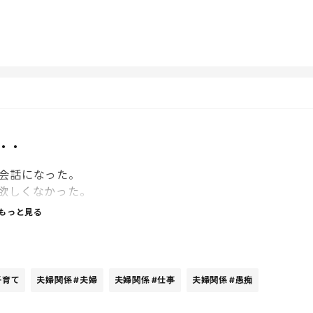
・・
会話になった。
欲しくなかった。
もっと見る
くれ」という願いだと思うんだよね。中には割り切って子
事と割り切っている人もいると思う。それは夫婦間での役
子育て
夫婦関係
#夫婦
夫婦関係
#仕事
夫婦関係
#愚痴
てくれ」