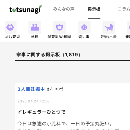
みんなの声
掲示板
コラ
しつけ/育児
学校
保育園/幼稚園
習い事
妊娠/出産
発
家事に関する掲示板（1,819）
3人目妊娠中
さん
30代
2025.04.24 12:58
イレギュラーひとつで
今日は急遽の小児科で、一日の予定丸狂い。