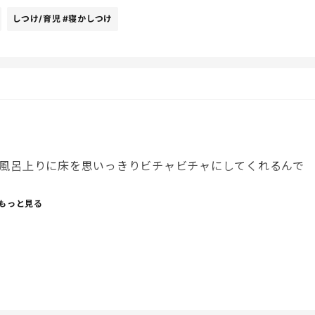
の月齢……いいわあ。笑
しつけ/育児
#寝かしつけ
ら、見ない、が吉でしょう🥹
風呂上りに床を思いっきりビチャビチャにしてくれるんで
もっと見る
旦那の行動は許されるのでしょうか？