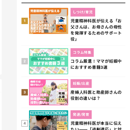
しつけ/育児
児童精神科医が伝える「お
1
父さんは、お母さんの母性
を発揮するためのサポート
役」
コラム特集
コラム厳選！ママが妊娠中
2
におすすめ書籍3選
妊娠/出産
産婦人科医と助産師さんの
3
役割の違いは？
発達/発育
児童精神科医が本当に伝え
4
たい――「過剰適応」と対