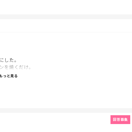
を私がやっている」
て、やってくれない。
にした。
ンを焼くだけ。
もっと見る
だということ。
も気にならなくなった。
回答募集