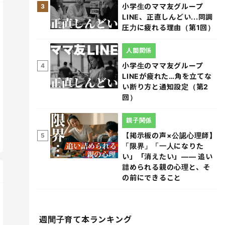
小学生のママ友グループ
3
LINE、正直しんどい...同調
圧力に疲れる理由（第1回）
人間関係
小学生のママ友グループ
4
LINEが疲れた…角を立てな
い断り方と通知設定（第2
回）
親子関係
【掲示板の声×公認心理師】
5
「限界」「一人になりた
い」「消えたい」―― 追い
詰められる親の心理と、そ
の前にできること
週間子育て本ランキング