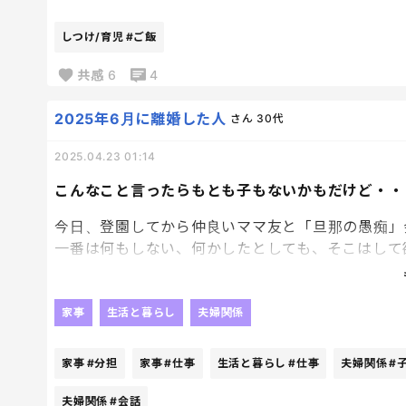
今日は白くないから安心してね。
しつけ/育児
#ご飯
共感
6
4
2025年6月に離婚した人
さん
30代
2025.04.23 01:14
こんなこと言ったらもとも子もないかもだけど・・
今日、登園してから仲良いママ友と「旦那の愚痴」
一番は何もしない、何かしたとしても、そこはして
といった内容。
でも、きっと心の中では「もっと子育てを手伝って
家事
生活と暮らし
夫婦関係
育ては私の仕事、外で仕事をがんばるのは旦那の仕
割分担がしっかりできてもう本当に100点。
家事
#分担
家事
#仕事
生活と暮らし
#仕事
夫婦関係
#
現実はさっき言ったように「もっと子育てを手伝っ
夫婦関係
#会話