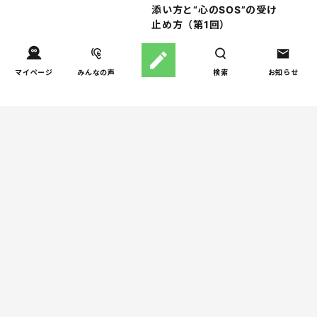
添い方と“心のSOS”の受け
止め方（第1回）
しつけ/育児
マイページ
みんなの声
検索
お知らせ
新生児が泣きやまない…その
4
原因と対処法を総ざらい！
（第1回）
親子関係
【掲示板の声×公認心理師】
5
実家に帰るとつらいのはな
ぜ？「毒親かも？」親との
関係に悩む大人へ
週間子育て本ランキング
コラム特集