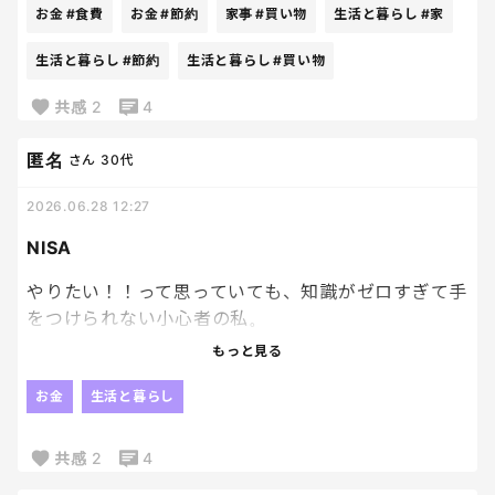
けど、頑張れば頑張るほど疲れちゃう😮‍💨
お金
#食費
お金
#節約
家事
#買い物
生活と暮らし
#家
家族にはお腹いっぱい食べてほしい！！
生活と暮らし
#節約
生活と暮らし
#買い物
でも、家計のことも考えなければいけない、、この
共感
2
4
バランスが本当に難しいよ〜😭
匿名
さん
30代
2026.06.28 12:27
NISA
やりたい！！って思っていても、知識がゼロすぎて手
をつけられない小心者の私。
もっと見る
やらなきゃ、やらなきゃで数年が過ぎ、、、
お金
生活と暮らし
私、今年で36歳になりますが
なんか、もう今からやっても遅いよなぁって感じる毎
共感
2
4
日。