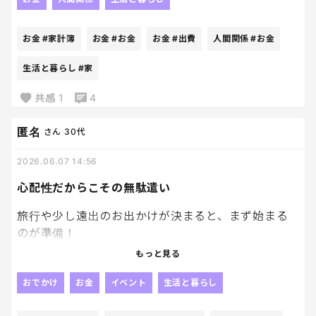
全国のサイゼリヤへ。
思で買ってるんだけど、その人といると財布のひもが
いつも日本の子育て世帯を支えてくれて、ありがとう
ゆるむ。
ございます。
お金
#家計簿
お金
#お金
お金
#出費
人間関係
#お金
カフェ入ろうーってなって、ついでにスイーツも頼ん
で、帰りに雑貨屋のぞいて、気づけば予定になかった
生活と暮らし
#家
出費が増えてるとかしょっしゅう。笑
共感
1
4
逆に一人だと、コンビニすら我慢できたりするのに
匿名
さん
30代
不思議だわー。
2026.06.07 14:56
楽しい時間代だと思えば安いのかもしれないけど、
帰宅して家計簿つける時に毎回ちょっとだけ現実を
心配性だからこその無駄遣い
見る😮‍💨
旅行や少し遠出のお出かけが決まると、まず始まる
のが準備！
でも私は準備より先に心配が始まる、、笑
もっと見る
おでかけ
お金
イベント
生活と暮らし
これもあった方がいいかも。