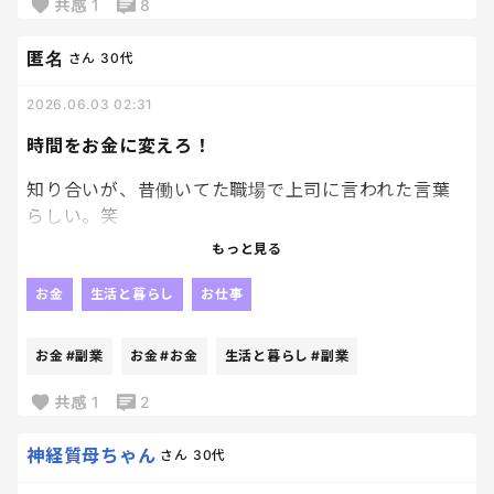
共感
1
8
きっと必要だから買うというより、「もしも」に備え
匿名
さん
30代
て安心を買っているんだろうなと思う。
2026.06.03 02:31
分かっているのにやめられない、、
時間をお金に変えろ！
これが心配性ならではの無駄遣い、、
知り合いが、昔働いてた職場で上司に言われた言葉
らしい。笑
みなさんは旅行やお出かけ前、つい買ってしまうも
のありますか？🥹
もっと見る
かっこよ。笑
お金
生活と暮らし
お仕事
てか、バリキャリすぎてついていけん。笑
お金
#副業
お金
#お金
生活と暮らし
#副業
でも、影響されやすい私はこの言葉に感化されて私
も無駄な時間つくってらんない！お金に変えなき
共感
1
2
ゃ！！って副業探し始めた。笑
神経質母ちゃん
さん
30代
いつまでもつだろう。笑