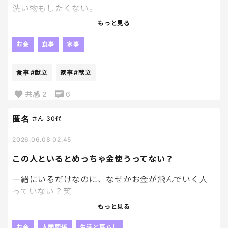
洗い物もしたくない。
もちろん、献立も考えたくない。
今から何か準備していますか？
もっと見る
ということで、今日はサイゼリヤに決定。
お金
食事
家事
ミラノ風ドリア300円（税込）。
食事
#献立
家事
#献立
ありがとう。
共感
2
6
辛味チキン300円（税込）。
ありがとう。
匿名
さん
30代
2026.06.08 02:45
子どもたちの「あれ食べたい」「これ食べたい」を
叶えさせてやろう！
この人といるとめっちゃ金使うってない？
帰宅したら多分疲れていると思うけど、
一緒にいるだけなのに、なぜかお金が飛んでいく人
「今日のご飯どうしよう」って白目むくより100倍い
っていない？笑
いわ。
もっと見る
別に無理やり買わされるわけじゃないし、自分の意
お金
人間関係
生活と暮らし