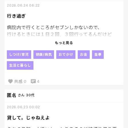
2026.06.24 06:22
行き過ぎ
病院内で行くところがセブンしかないので、
行けるときには１日２回、３回行ってるんだけど
そろそろ、めっちゃ来るなこのお母さん。って
もっと見る
思われてそう。笑
一回で買えばいいのに・・・とか思われてそう。笑
しつけ/育児
健康/病気
おでかけ
お金
食事
逆に同じことしてる人結構いたりすんのかな😂
生活と暮らし
そして娘は
共感
0
4
この機会にから揚げ棒の美味しさに目覚めてしまっ
た。
匿名
さん
30代
アタシの学生時代は９８円だったんだけど、
左側に１が追加されてんだよなぁ。
2026.06.23 00:02
上げすぎじゃね。笑
貸して。じゃねえよ