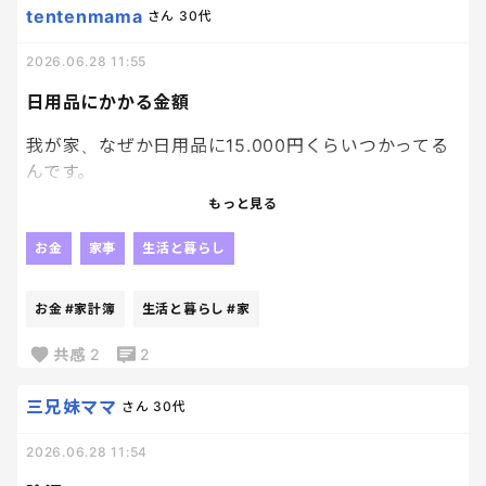
tentenmama
さん
30代
もっと早くから手をつけておけばよかった、、
2026.06.28 11:55
日用品にかかる金額
我が家、なぜか日用品に15.000円くらいつかってる
んです。
なぜだろう？？笑
もっと見る
毎日家計簿つけてて、なぜ？？と思っちゃうんだけ
お金
家事
生活と暮らし
ど。笑
お金
#家計簿
生活と暮らし
#家
みなさん、日用品代(消耗品)でいくら使いますか？？
共感
2
2
三兄妹ママ
さん
30代
2026.06.28 11:54