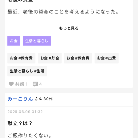
扶養内のパート？
最近、老後の資金のことを考えるようになった。
フルタイム？
正社員？
子どもの教育費や日々の生活で精一杯で、正直「老
もっと見る
それとも専業主婦？
後のために〇千万円！」なんて言われても、そんな先
のことまでなかなか考える余裕がない。
お金
生活と暮らし
今の働き方を選んだ理由も、よかったら聞いてみた
いです。
でも年齢を重ねるにつれて、少しずつ現実味を帯び
お金
#教育費
お金
#貯金
お金
#教育費
お金
#出費
てきて、「みんな実際どのくらい意識しているんだろ
う？」と気になるようになった。
生活と暮らし
#生活
共感
1
4
NISAやiDeCoをやっている人もいれば、とりあえず
貯金を頑張っている人、今は目の前の生活優先とい
みーこりん
さん
30代
う人もいると思う。
2026.06.09 01:32
私は子どものことや毎月の出費を考えると、老後資
金までなかなか手が回らないのが本音。
献立？は？
ご飯作りたくない。
みなさんは、老後の資金って意識していますか？