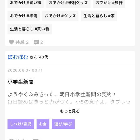
おでかけ
#買い物
おでかけ
#便利グッズ
おでかけ
#旅行
あれも必要かも。
おでかけ
#準備
おでかけ
#グッズ
生活と暮らし
#家
と、どんどん買い物かごに入っていく。笑
生活と暮らし
#買い物
便利グッズや予備のアイテムが増えて、お財布だけは
共感
2
2
どんどん軽くなる😇
ぽむぽむ
さん
40代
でも実際に使うかというと、意外と使わない。
2026.06.07 00:11
持って行っただけで安心して終わるものも多いし、
小学生新聞
家に帰ってきてから
ようやくふみきった、朝日小学生新聞の契約！
「あれ、一度も使わなかったな」
毎日読めばきっと力がつく。小5の息子よ、タブレッ
トや漫画をやめて読んでくれるかな…。
もっと見る
となることもよくある。😂
しつけ/育児
お金
遊び/学び
それなのに次のお出かけになると、また同じことを
繰り返すのです。笑