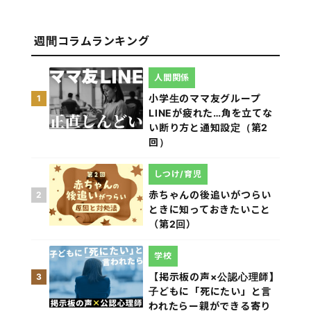
週間コラムランキング
人間関係
小学生のママ友グループ
1
LINEが疲れた…角を立てな
い断り方と通知設定（第2
回）
しつけ/育児
赤ちゃんの後追いがつらい
2
ときに知っておきたいこと
（第2回）
学校
【掲示板の声×公認心理師】
3
子どもに「死にたい」と言
われたらー親ができる寄り