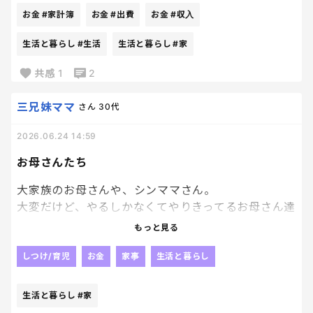
お金
#家計簿
お金
#出費
お金
#収入
生活と暮らし
#生活
生活と暮らし
#家
共感
1
2
三兄妹ママ
さん
30代
2026.06.24 14:59
お母さんたち
大家族のお母さんや、シンママさん。
大変だけど、やるしかなくてやりきってるお母さん達
を見ると私もがんばらな！！って思える。
もっと見る
今、私が悩んでる事なんて
しつけ/育児
お金
家事
生活と暮らし
本当どうしようも無い事なんだろななって思える。
生活と暮らし
#家
前向きになれるから、やっぱり発信するって大事な