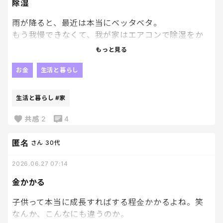
除湿
雨が降ると、最近は本当にベッタベタ。
もう我慢できなくて、我が家はエアコンで除湿をか
けています。
もっと見る
夏前に、あまりエアコンをつかいたくないんだけど
お金
生活と暮らし
ねぇ。
生活と暮らし
#家
電気料金が怖いです😱
共感
2
4
匿名
さん
30代
2026.06.27 07:14
金かかる
子供って本当に成長すればする程金かかるよね。笑
なんか、こんなにも違うのか。