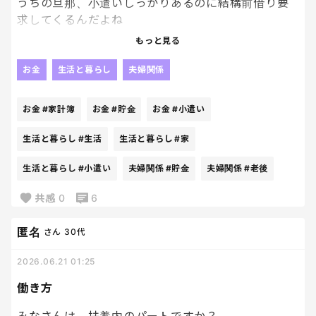
うちの旦那、小遣いしっかりあるのに結構前借り要
求してくるんだよね
もっと見る
それが腹立つ腹立つ。
私は小遣いとかない中でやってんのに、お前は小遣
お金
生活と暮らし
夫婦関係
いの中で生活できねぇのかよって感じで。
お金
#家計簿
お金
#貯金
お金
#小遣い
こっちは、細かく家計簿つけながら生計たててんの
にお前はいい大人にもなって予算の中から生活でき
生活と暮らし
#生活
生活と暮らし
#家
ねぇのかよ。
生活と暮らし
#小遣い
夫婦関係
#貯金
夫婦関係
#老後
すぐ返すんだからいいじゃん。
じゃねえよ。
共感
0
6
まじでこいつと老後一緒になんかいたくないわ
匿名
さん
30代
てか私が貯金とかしながら老後のために頑張ってる
2026.06.21 01:25
のに、こいつと共に過ごす老後にこの資金を使いた
働き方
くないわ