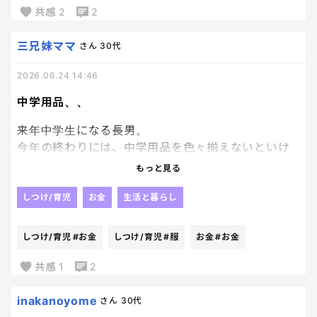
んだなって思った。
共感
2
2
少なくとも、ここにはその動画のおかげで心救われ
た私がいるのだか🥹
三兄妹ママ
さん
30代
2026.06.24 14:46
中学用品、、
来年中学生になる長男。
今年の終わりには、中学用品を色々揃えないといけ
ないんだよなぁ
もっと見る
お金かかる〜🥹🥹🥹
しつけ/育児
お金
生活と暮らし
てか、制服がかなり高くて白目なんだけど。笑
しつけ/育児
#お金
しつけ/育児
#服
お金
#お金
はぁ、働かなきゃー。笑
共感
1
2
inakanoyome
さん
30代