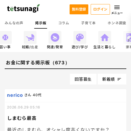
無料登録
ログイン
メニュー
みんなの声
掲示板
コラム
子育て本
ホンネ調査
習い事
妊娠/出産
発達/発育
遊び/学び
生活と暮らし
家
お金に関する掲示板（673）
回答募集
新着順
nerico
さん
40代
2026.06.29 05:16
しまむら最高
最近のしまむら、オシャレ度高くないですか？