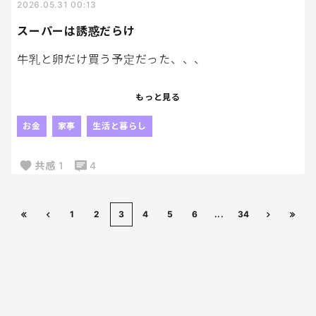
2026.05.31 00:13
スーパーは誘惑だらけ
牛乳と卵だけ買う予定だった、、、
本当にそれだけ。笑
もっと見る
それだけだったのに。笑
お金
家事
生活と暮らし
なのにレジを通る頃にはカゴがいっぱいなのだ。
共感
1
4
特売だったからさ！！
新商品だったからさ！！
今夜のおやつ用だからさ！！
1
2
3
4
5
6
...
34
ちゃんと理由はある。笑
でも帰宅してレシートを見ると、自分でもちょっと
驚いちゃうし、後悔だよね〜。笑