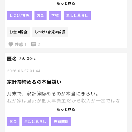
と、過去の自分を憎んでいる。
もっと見る
もっと、子供が小さい頃から貯金を必死にやっておけ
しつけ/育児
お金
学校
生活と暮らし
ばよかったーーー🥲🥲🥲🥲
お金
#貯金
しつけ/育児
#成長
共感
1
2
匿名
さん
30代
2026.06.27 01:44
家計簿締めるの本当嫌い
月末で、家計簿締めるのが本当にきらい。
我が家は旦那が個人事業主だから収入が一定ではな
い為、毎月びくびくしながら生活してるからね。
もっと見る
収入が少なくても、出費は変わらないからねぇ
お金
生活と暮らし
夫婦関係