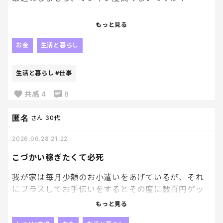
特にタオルが可愛くて、大人買いしてしまいまし
もっと見る
た。ビーサンやら部屋着やらも買えて大満足！
お金
生活と暮らし
昨日行って、あれ買えばよかった！と後悔して、また
今日仕事終わってから行ってしまった😂
生活と暮らし
#仕事
散財💸
共感
4
8
匿名
さん
30代
2026.06.28 21:22
こづかい稼ぎたくて必死
我が家は毎月少額のお小遣いをあげているが、それ
にプラスしてお手伝いをするとその度に数百円ゲッ
トできるという仕組みになっている。
もっと見る