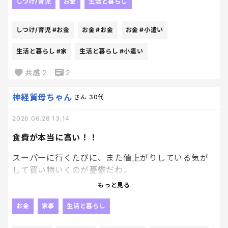
お風呂掃除、トイレ掃除、玄関掃除、などなど
しつけ/育児
お金
生活と暮らし
7月に友達とちょっとそこまで、、遊びに行く予定が
しつけ/育児
#お金
お金
#お金
お金
#小遣い
あるらしい長男は必死で稼ぎ中。
生活と暮らし
#家
生活と暮らし
#小遣い
そうそう。
共感
2
2
お金を稼ぐのってこんなに大変なんだぞ？？
必死こいて働くんだぞ？？？
神経質母ちゃん
さん
30代
って言う気持ちで見守るわたし。笑
2026.06.28 13:14
頑張れ、長男。笑
食費が本当に高い！！
スーパーに行くたびに、また値上がりしている気が
して買い物いくのが憂鬱だわ。
もっと見る
特別なものを買ったわけでもないのに、会計金額を
見ると驚くよね〜
お金
家事
生活と暮らし
節約レシピを探したり、安いお店を回ったりしてる