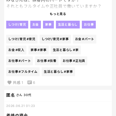
みなさんは、扶養内のパートですか？
それともフルタイムや正社員で働いていますか？
もっと見る
子どもがいると、収入はもちろん大事だけど、家事や
育児とのバランス、体力、急な呼び出しなど、考え
しつけ/育児
お金
家事
生活と暮らし
お仕事
ることがたくさんあって、、、
しつけ/育児
#育児
しつけ/育児
#家事
お金
#パート
もっと働いた方がいいのかなと思う日もあれば、今
の働き方が自分には合っているのかなと思う日もあ
お金
#収入
家事
#家事
生活と暮らし
#家
る。
お仕事
#パート
お仕事
#扶養
お仕事
#正社員
周りを見ても、本当に人それぞれ。
お仕事
#フルタイム
生活と暮らし
#家事
扶養内で無理なく働いている人もいれば、しっかり
共感
1
6
フルタイムで働いている人、子育てが落ち着いてか
ら働き方を変えた人もいて、正解はないんだなぁと
匿名
さん
30代
感じる。
2026.06.21 01:23
みなさんは今、どんな働き方をしていますか？
老後の資金