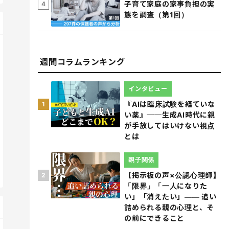
子育て家庭の家事負担の実
4
態を調査（第1回）
週間コラムランキング
インタビュー
『AIは臨床試験を経ていな
1
い薬』──生成AI時代に親
が手放してはいけない視点
とは
親子関係
【掲示板の声×公認心理師】
2
「限界」「一人になりた
い」「消えたい」―― 追い
詰められる親の心理と、そ
の前にできること