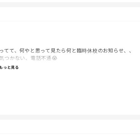
ってて、何やと思って見たら何と臨時休校のお知らせ、、
気つかない、電話不通😭
もっと見る
笑
んだ。笑
て。笑