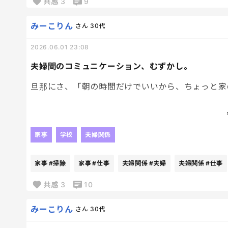
この方がいいだろうなって思う。
共感
3
9
みーこりん
さん
30代
2026.06.01 23:08
夫婦間のコミュニケーション、むずかし。
旦那にさ、「朝の時間だけでいいから、ちょっと家
そしたら驚くよ。
10分くらいかけて、玄関の靴をキレイに並べたり
家事
学校
夫婦関係
そこじゃねー。
家事
#掃除
家事
#仕事
夫婦関係
#夫婦
夫婦関係
#仕事
今じゃねー。
共感
3
10
私が求めていたのは、子どもたちの準備を手伝って
みーこりん
さん
30代
歯磨きしないでボーッとしてる子に「ほら、歯磨き