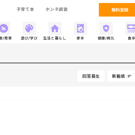
ム
子育て本
ホンネ調査
無料登録
達/発育
遊び/学び
生活と暮らし
家事
健康/病気
食
回答募集
新着順