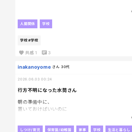
だよねー。
わかるー。
そうだよねー。
人間関係
学校
大変だよねー。
学校
#学校
と、同調しまくったけど、心の中ではむしろ逆。
全く同調できん。
共感
1
3
全くそう思わん。
むしろ今すぐ帰りたい。
inakanoyome
さん
30代
この場からバックレたい。
2026.06.03 00:24
ってのが本音。
行方不明になった水筒さん
同調圧力に弱い自分が情けない。
朝の準備中に、
置いておけばいいのに
毎週月曜の恒例になりつつあるから何か対策を考え
水筒を持ち歩きながら
うろちょろしていて
もはや、接待。
結局忘れていくっていう
しつけ/育児
保育園/幼稚園
家事
学校
生活と暮らし