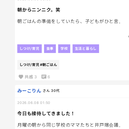
朝からニンニク。笑
朝ごはんの準備をしていたら、子どもがひと言。
「今日、にんにく食べたい！」
え、朝から？
しつけ/育児
食事
学校
生活と暮らし
こっちはパンとかヨーグルトを想像していたのに、
しつけ/育児
#朝ごはん
しかも止めても「好きなんだもん」で押し切られる
共感
3
6
本人は大満足で食べているけど、登校前にその香り
みーこりん
さん
30代
2026.06.08 01:50
そう思いながらも、朝のキッチンに漂うにんにくの
今日も接待してきました！
月曜の朝から同じ学校のママたちと井戸端会議。