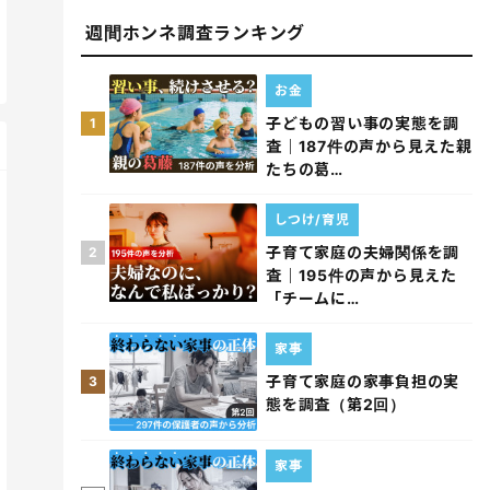
週間ホンネ調査ランキング
お金
子どもの習い事の実態を調
1
査｜187件の声から見えた親
たちの葛…
しつけ/育児
子育て家庭の夫婦関係を調
2
査｜195件の声から見えた
「チームに…
家事
子育て家庭の家事負担の実
3
態を調査（第2回）
家事