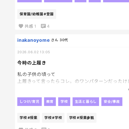
月曜の朝から接待って、狂ってるわ。
謎の長男さん。笑
もうでなきゃいけない時間になって、
保育園/幼稚園
#登園
玄関出たら
水筒が無いよ‼‼
共感
1
4
知らんがな‼‼
ていうかナンデダヨ‼‼‼
inakanoyome
さん
30代
で、やっとさっき登園前の娘と見つけた。
2026.06.02 13:05
レコーダーの横に鎮座してた。
そりゃこんなとこにあると思わないわ～
今時の上履き
何でここに置くのよ････
私の子供の頃って
上履きって言ったらコレ。のワンパターンだったけ
今上履きだけでもすーーーーごい種類あるよね～
うちの子もついに上履きをやめて
室内用のスニーカーを買いました。
しつけ/育児
教育
学校
生活と暮らし
安全/事故
たまに授業参観とか行事で学校行くと
もうほとんどの子がスニーカー。
学校
#授業
学校
#学校
学校
#授業参観
でも災害とかあったときを考えたら