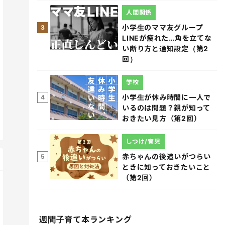
人間関係
小学生のママ友グループ
3
LINEが疲れた…角を立てな
い断り方と通知設定（第2
回）
学校
小学生が休み時間に一人で
4
いるのは問題？親が知って
おきたい見方（第2回）
しつけ/育児
赤ちゃんの後追いがつらい
5
ときに知っておきたいこと
（第2回）
週間子育て本ランキング