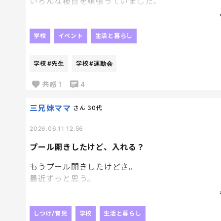
いろんな種目を頑張っていました。
最近の時事に絡めているのかサッカーボールをシュ
てました。
昨年よりももっと頑張っていて成長を感じた✨
学校
イベント
生活と暮らし
帰りはご褒美に近くの駄菓子屋さんで豪遊した息子
運動会中、1年の時の担任の先生にたまたま会って
学校
#先生
学校
#運動会
私は立ち見だったからなんだか腰ふくらはぎがいー
夜はまたお疲れ様会かな！
共感
1
4
もう少ししたら動くからしばらくソファでぐったり
三兄妹ママ
さん
30代
2026.06.11 12:56
プール開きしたけど、入れる？
もうプール開きしたけどさ。
最近ずっと思う。
「まだ寒くない？」
梅雨だから雨で中止。
しつけ/育児
学校
生活と暮らし