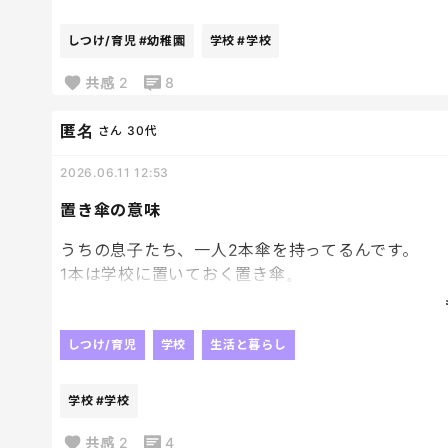
気温が低くて中止。
やっと梅雨明けしたと思ったら、
しつけ/育児
#幼稚園
学校
#学校
今度は暑すぎて中止。
共感
2
8
結局、気持ちよくプールに入れる日はいつなんだろ
匿名
さん
30代
みなさんのお子さんの学校や幼稚園、もうプール入
2026.06.11 12:53
置き傘の意味
うちの息子たち、一人2本傘を持ってるんです。
1本は学校に置いておく置き傘。
1本は普段使い。
なのに気付くと2本とも学校にある。
しつけ/育児
学校
生活と暮らし
「持って帰ってきてね」 「うん！」
学校
#学校
このやり取りを何回したことか、、😮‍💨
そして大型連休前。
共感
2
4