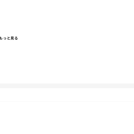
もっと見る
まさかのにんにく要求。
。
で大丈夫なのか少しだけ気になる親心。笑
香りにちょっと笑ってしまう。笑