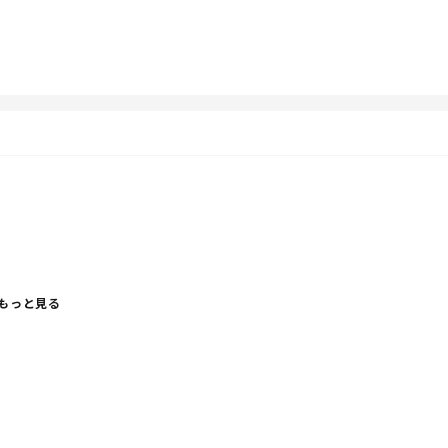
う😂
れました？
もっと見る