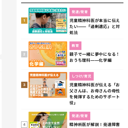
発達/発育
児童精神科医が本当に伝え
1
たい――「過剰適応」と対
処法
教育
親子で一緒に夢中になる！
2
おうち理科――化学編
しつけ/育児
児童精神科医が伝える「お
3
父さんは、お母さんの母性
を発揮するためのサポート
役」
発達/発育
精神科医が解説！発達障害
4