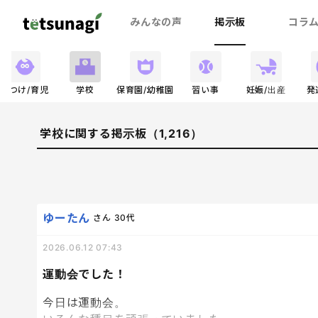
みんなの声
掲示板
コラ
しつけ/育児
学校
保育園/幼稚園
習い事
妊娠/出産
発
学校に関する掲示板（1,216）
ゆーたん
さん
30代
2026.06.12 07:43
運動会でした！
今日は運動会。