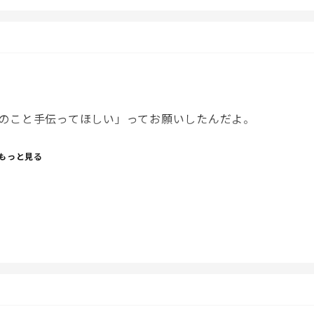
のこと手伝ってほしい」ってお願いしたんだよ。
もっと見る
、ほうきで砂を掃掃いてた・・・。それも1人で黙々と。
くれという意味。
した？」って言ったり、ランドセル開けっぱなしの子に