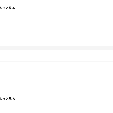
ートする競技があったり、学年全体のダンスでは嵐を踊っ
もっと見る
。
立ち話、色々褒めていただき涙が出そうに。
てぇ。暑かったから頭もいーてぇ。笑
さしてくだせぇ。。
もっと見る