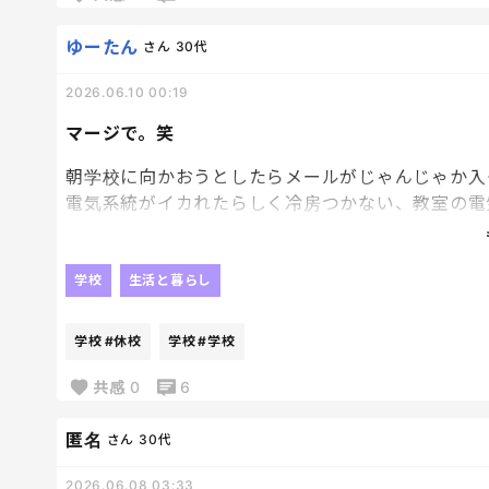
上履き、体操着、絵の具セットに加えて大量の傘。
もはや傘屋の在庫整理やで〜
ゆーたん
さん
30代
2026.06.10 00:19
マージで。笑
朝学校に向かおうとしたらメールがじゃんじゃか入
電気系統がイカれたらしく冷房つかない、教室の電
こりゃ休みになるわ、、
さぁて、問題はこれからどうするかよ。笑
息子、休みと知ってお出かけモード突入なのよ、、
学校
生活と暮らし
しかもそこまで暑くないからお出かけ日和と来たも
良かったー今日美容院入れようと思ってたけどやめ
学校
#休校
学校
#学校
うん、どうしようかね。笑
共感
0
6
匿名
さん
30代
2026.06.08 03:33