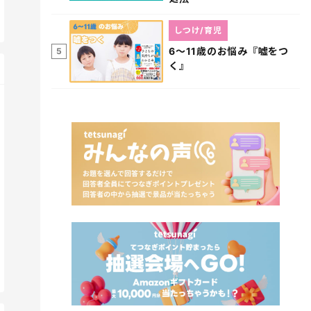
しつけ/育児
6～11歳のお悩み『嘘をつ
5
く』