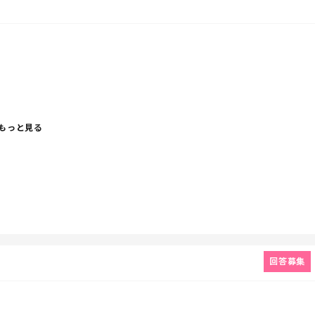
もっと見る
つけちゃうし
回答募集
だしね。