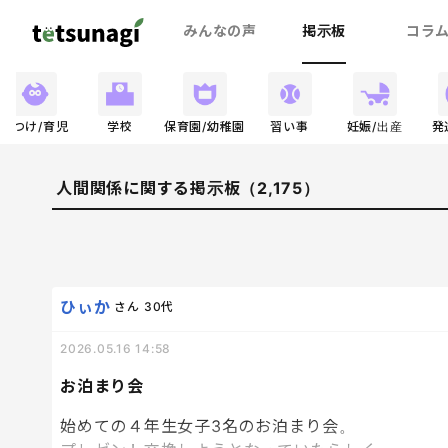
みんなの声
掲示板
コラ
しつけ/育児
学校
保育園/幼稚園
習い事
妊娠/出産
発
人間関係に関する掲示板（2,175）
ひぃか
さん
30代
2026.05.16 14:58
お泊まり会
始めての４年生女子3名のお泊まり会。