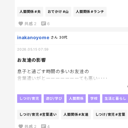
めっちゃ探ってしまう😂
ただ一つの連絡することが
人間関係
#夫
おでかけ
#山
人間関係
#ランチ
エベレスト級の山なのよ。😂😂
昇りきってしまえばそこからは
共感
2
6
何であんなに悩んだの！？ってことが多いのに。笑
それを経験してるのに
inakanoyome
さん
30代
慣れないよね～
2026.05.15 07:59
お友達の影響
息子と過ごす時間の多いお友達の
言葉遣いがとーーーーーーーても悪い････
ご両親とも礼儀正しくていい人そうだった。
だからその子だけどこからか覚えてきて
面白くて使ってんのかなって思うんだけど
しつけ/育児
遊び/学び
人間関係
学校
生活と暮らし
それを息子が少しずつ覚えて帰ってきて
たまに使ってるのを聞くと
しつけ/育児
#言葉遣い
人間関係
#友達
しつけ/育児
#言葉
すんごい嫌。めちゃくちゃ嫌。
その言葉遣いは面白くもないし
共感
2
4