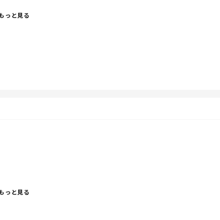
もっと見る
となったと娘から聞いてて、娘は100均で1つしか選んで
いから家にあるので増やしていい？」と大慌て！！なんとか
備したんですが、まさかすぎません？だったら100均なんて
もっと見る