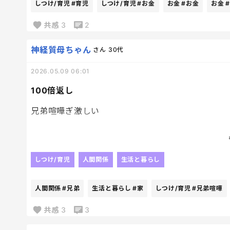
しつけ/育児
#育児
しつけ/育児
#お金
お金
#お金
お金
共感
3
2
神経質母ちゃん
さん
30代
2026.05.09 06:01
100倍返し
兄弟喧嘩ぎ激しい
兄が弟にちょっかいだされて
弟おふざけモード全開
しつけ/育児
人間関係
生活と暮らし
兄、ブチギレ
100倍返のスタート。笑
人間関係
#兄弟
生活と暮らし
#家
しつけ/育児
#兄弟喧嘩
あーあーあー
共感
3
3
始まったー