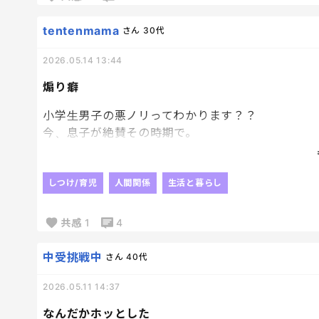
カッコいいお兄さんではないからね、と
伝えているけど
tentenmama
さん
30代
子供のうちってそういう言葉使いたがるんだよね。
2026.05.14 13:44
自分の子供の頃もいたもん。
あーいたいた。ってわかってしまう部分もある…笑
煽り癖
今はまだ全然言ってみてる感が強くて
ぎこちない言い方だから
小学生男子の悪ノリってわかります？？
この不慣れなまま使わない方向にいきますように。
今、息子が絶賛その時期で。
間違った言葉を正せるほうが素敵男子なんだぞ～
息子は楽しんで相手をおちょくってるんですよね。
でも、これが腹立つ！！！！
しつけ/育児
人間関係
生活と暮らし
本当に！！！
共感
1
4
最初は子供のやる事だからって気にも留めないよう
あまりにも毎回やるもんだから、ついに堪忍袋の尾
中受挑戦中
さん
40代
雷落ちました。
2026.05.11 14:37
なんだかホッとした