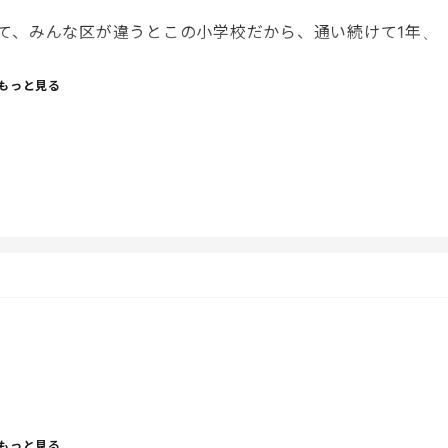
！！！！！💢
て、みんな区が違うとこの小学校だから、通い続けて1年、
立つ。
じゃないからいい、学校にはいるし。と。
もっと見る
ーと思っていたら、、、
いるそうで。
たりしてるらしい。
る、、、、
もっと見る