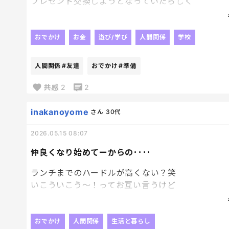
プレゼント交換しようとなっていたらしく
前日に聞かされました。
友達同士で「百均とかで買ってからプレゼント交換」
いません。
おでかけ
お金
遊び/学び
人間関係
学校
当日、「何個くらい買ったー？」の会話が😳
「6個くらいかったよー」との会話が！！！
人間関係
#友達
おでかけ
#準備
私と娘は「え！うそでしょ！？1つしか準備してな
メモ帳やキーホルダーなど増やしてプレゼントを準
共感
2
2
言わずいくら分って決めてよー😭😭
inakanoyome
さん
30代
2026.05.15 08:07
仲良くなり始めてーからの････
ランチまでのハードルが高くない？笑
いこういこう～！ってお互い言うけど
どちらかが誘わないと実現しないじゃん。笑
で、そのまままた支援センターで会って
私は本当に誘って大丈夫かどうかを
おでかけ
人間関係
生活と暮らし