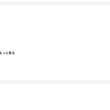
遊んでるつもりで。
もっと見る
にしてたんですが、、、
が切れました。