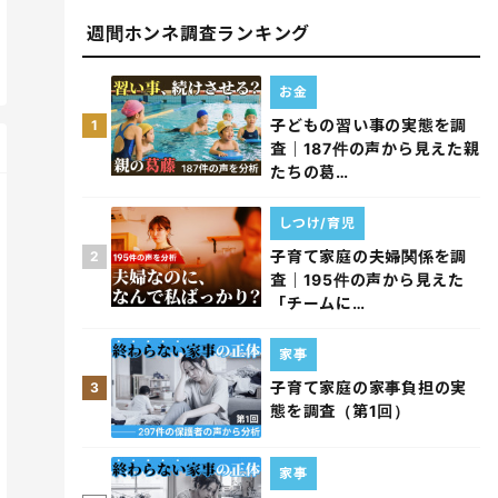
週間ホンネ調査ランキング
お金
子どもの習い事の実態を調
1
査｜187件の声から見えた親
たちの葛…
しつけ/育児
子育て家庭の夫婦関係を調
2
査｜195件の声から見えた
「チームに…
家事
子育て家庭の家事負担の実
3
態を調査（第1回）
家事