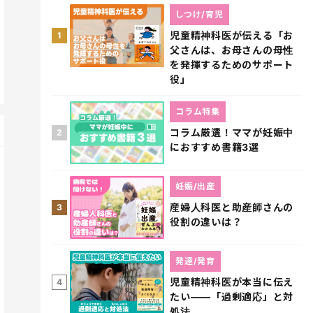
しつけ/育児
児童精神科医が伝える「お
1
父さんは、お母さんの母性
を発揮するためのサポート
役」
コラム特集
コラム厳選！ママが妊娠中
2
におすすめ書籍3選
妊娠/出産
産婦人科医と助産師さんの
3
役割の違いは？
発達/発育
児童精神科医が本当に伝え
4
たい――「過剰適応」と対
処法