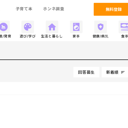
ム
子育て本
ホンネ調査
無料登録
達/発育
遊び/学び
生活と暮らし
家事
健康/病気
食
回答募集
新着順