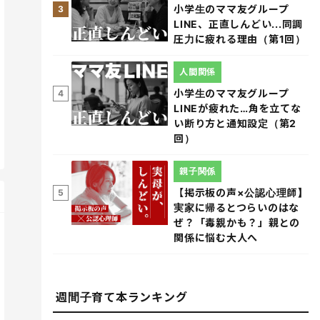
小学生のママ友グループ
3
LINE、正直しんどい...同調
圧力に疲れる理由（第1回）
人間関係
小学生のママ友グループ
4
LINEが疲れた…角を立てな
い断り方と通知設定（第2
回）
親子関係
【掲示板の声×公認心理師】
5
実家に帰るとつらいのはな
ぜ？「毒親かも？」親との
関係に悩む大人へ
週間子育て本ランキング