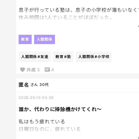
相手が嫌な気持ちになることをするのはやめなさい
息子が行っている塾は、息子の小学校が誰もいなく
本当にここまで切れないと、分からない息子に腹が
休み時間は1人でいることがほぼだった。
誰か友達いないの？と聞いたら、塾は友達作るとこ
まぁそうなんだけどさ。
教育
人間関係
切磋琢磨で励まし合う仲間っていいなと思うけどな
人間関係
#友達
教育
#塾
人間関係
#小学校
最近、休み時間に友達の輪の中に入って色々話して
友達の名前も色々出てきて、模試の結果を見せ合っ
共感
3
4
やっぱり話す人がいるって、いいよね。
匿名
さん
30代
刺激ももらえるし。
2026.05.10 03:30
なんだかホッとしたな☺️
誰か、代わりに掃除機かけてくれ〜
私はもう疲れている
日曜日なのに、疲れている
明日からまた1週間始まるという心のストレスもあ