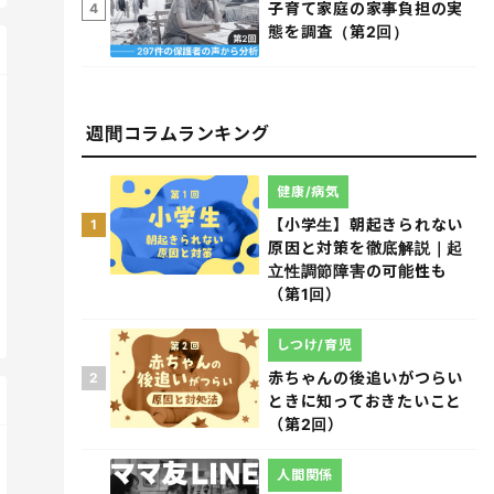
子育て家庭の家事負担の実
4
態を調査（第2回）
週間コラムランキング
健康/病気
【小学生】朝起きられない
1
原因と対策を徹底解説｜起
立性調節障害の可能性も
（第1回）
しつけ/育児
赤ちゃんの後追いがつらい
2
ときに知っておきたいこと
（第2回）
人間関係