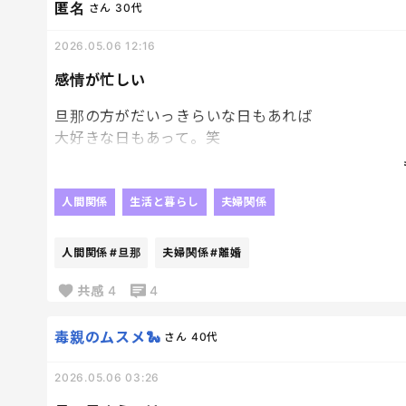
匿名
さん
30代
どうか、家が壊れませんように😮‍💨
2026.05.06 12:16
感情が忙しい
旦那の方がだいっきらいな日もあれば
大好きな日もあって。笑
感情が忙しい。笑
人間関係
生活と暮らし
夫婦関係
親よりも近い存在の旦那には、怒りの感情をすぐぶ
嬉しい事も早く報告したいし
人間関係
#旦那
夫婦関係
#離婚
なんか、、、
共感
4
4
不思議な存在だし、関係だなあって思う。
毒親のムスメ🐍
さん
40代
こんな近い関係なのに、離婚したらその瞬間に他人
2026.05.06 03:26
不思議だわ〜。