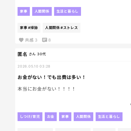
動けない〜
家事
人間関係
生活と暮らし
動きたくない〜
家事
#掃除
人間関係
#ストレス
誰が代わりに掃除機かけてくれ〜
共感
3
8
匿名
さん
30代
2026.05.10 03:28
お金がない！でも出費は多い！
本当にお金がない！！！！
それなのに、生活するにも、育児するにも金がかか
もうしんどい！！！！
しつけ/育児
お金
家事
人間関係
生活と暮らし