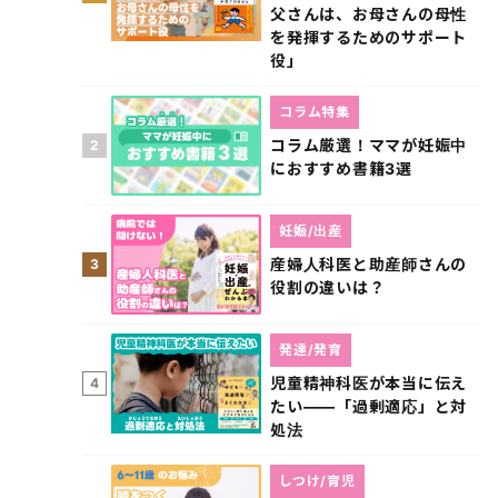
父さんは、お母さんの母性
を発揮するためのサポート
役」
コラム特集
コラム厳選！ママが妊娠中
2
におすすめ書籍3選
妊娠/出産
産婦人科医と助産師さんの
3
役割の違いは？
発達/発育
児童精神科医が本当に伝え
4
たい――「過剰適応」と対
処法
しつけ/育児