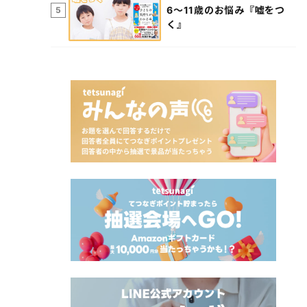
6～11歳のお悩み『嘘をつ
5
く』