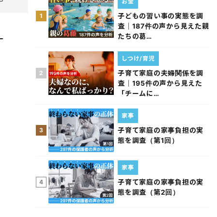
お金
子どもの習い事の実態を調
1
査｜187件の声から見えた親
たちの葛…
しつけ/育児
子育て家庭の夫婦関係を調
2
査｜195件の声から見えた
「チームに…
家事
子育て家庭の家事負担の実
3
態を調査（第1回）
家事
子育て家庭の家事負担の実
4
態を調査（第2回）