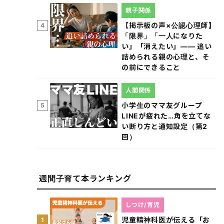
親子関係
【掲示板の声×公認心理師】
4
「限界」「一人になりた
い」「消えたい」―― 追い
詰められる親の心理と、そ
の前にできること
人間関係
小学生のママ友グループ
5
LINEが疲れた…角を立てな
い断り方と通知設定（第2
回）
週間子育て本ランキング
しつけ/育児
児童精神科医が伝える「お
1