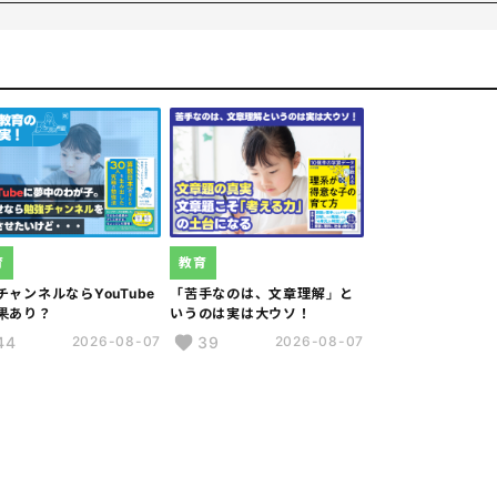
動調査・デジタルマーケティング領域専門特化型コンサルティング
域クライアント等にコンサルティングサービスを提供し、2012年
014年、RISU Japan株式会社を設立。タブレットを利用した
し、より学習効果の高いカリキュラムや指導法を考案。日本国内は
AIの基礎知識を学びたいと、アフタースクールなどからのオファ
育
教育
チャンネルならYouTube
「苦手なのは、文章理解」と
果あり？
いうのは実は大ウソ！
44
39
2026-08-07
2026-08-07