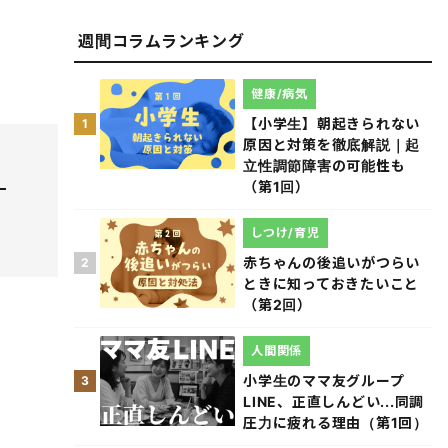
週間コラムランキング
健康/病気
【小学生】朝起きられない
1
原因と対策を徹底解説｜起
立性調節障害の可能性も
（第1回）
しつけ/育児
赤ちゃんの後追いがつらい
2
ときに知っておきたいこと
（第2回）
人間関係
小学生のママ友グループ
3
LINE、正直しんどい...同調
圧力に疲れる理由（第1回）