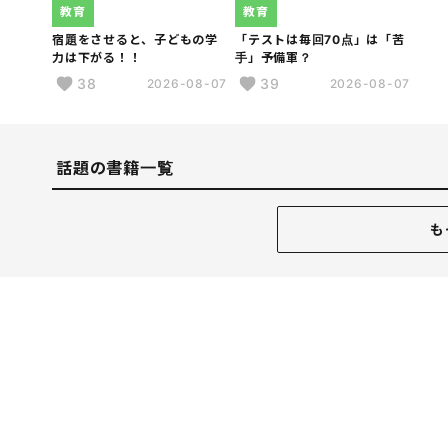
教育
教育
宿題をさせると、子どもの学
「テストは毎回70点」は「苦
力は下がる！！
手」予備軍？
38
39
2026-08-07
2026-08-07
話題の書籍一覧
も