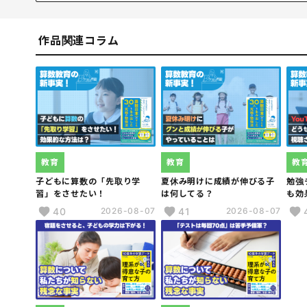
京都大学大学院エネルギー科学研究科修了後、ユーザ行
ファームのビービット入社。金融・消費財・小売り流通領
から同社国内コンサルティングサービス統括責任者に就任。2
作品関連コラム
小学生の算数の学習教材で、のべ30億件のデータを収集
もちろん、シリコンバレーでもハイレベル層から、算数や
ーが殺到している。
教育
教育
教
子どもに算数の「先取り学
夏休み明けに成績が伸びる子
勉強
習」をさせたい！
は何してる？
も効
40
41
2026-08-07
2026-08-07