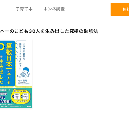
ム
子育て本
ホンネ調査
無
本一のこども30人を生み出した究極の勉強法