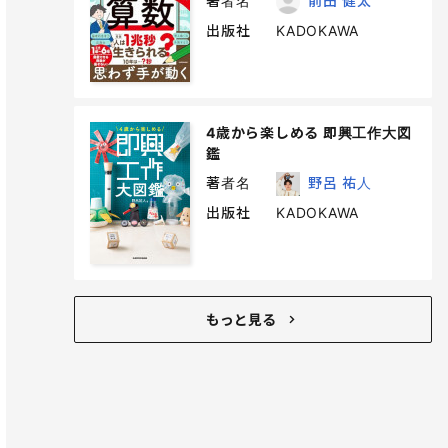
著者名
前田 健太
出版社
KADOKAWA
4歳から楽しめる 即興工作大図
鑑
著者名
野呂 祐人
出版社
KADOKAWA
もっと見る