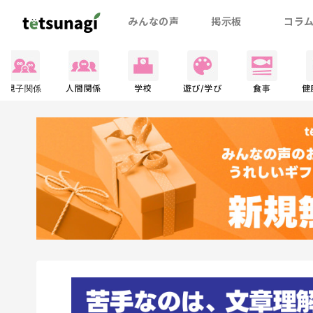
みんなの声
掲示板
コラ
親子関係
人間関係
学校
遊び/学び
食事
健