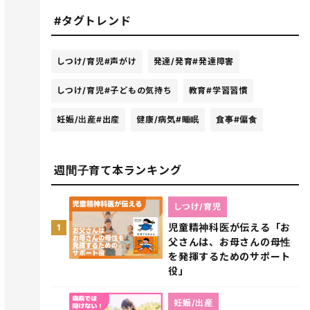
#タグトレンド
しつけ/育児
#声がけ
発達/発育
#発達障害
しつけ/育児
#子どもの気持ち
教育
#学習習慣
妊娠/出産
#出産
健康/病気
#睡眠
食事
#偏食
週間子育て本ランキング
しつけ/育児
児童精神科医が伝える「お
1
父さんは、お母さんの母性
を発揮するためのサポート
役」
妊娠/出産