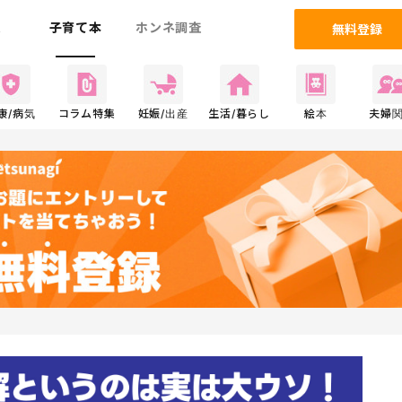
ム
子育て本
ホンネ調査
無料登録
康/病気
コラム特集
妊娠/出産
生活/暮らし
絵本
夫婦