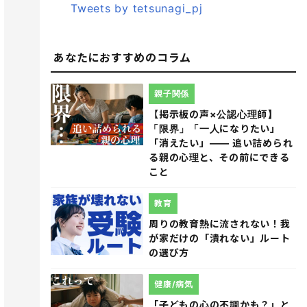
Tweets by tetsunagi_pj
あなたにおすすめのコラム
親子関係
【掲示板の声×公認心理師】
「限界」「一人になりたい」
「消えたい」―― 追い詰められ
る親の心理と、その前にできる
こと
教育
周りの教育熱に流されない！我
が家だけの「潰れない」ルート
の選び方
健康/病気
「子どもの心の不調かも？」と