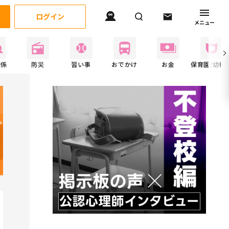
ログイン
メニュー
関係
防災
習い事
おでかけ
お金
保育園/幼稚