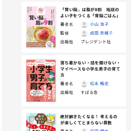
「賢い脳」は脂が9割 地頭の
よい子をつくる「育脳ごはん」
著者名
小山 浩子
監修
成田 奈緒子
出版社
プレジデント社
落ち着かない・話を聞けない・
マイペースな小学生男子の育て
方
著者名
松永 暢史
出版社
すばる舎
絶対解きたくなる！ 考えるの
が楽しくてとまらない算数