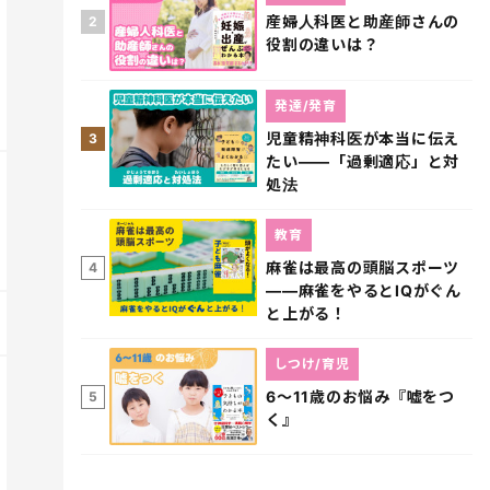
産婦人科医と助産師さんの
2
役割の違いは？
発達/発育
児童精神科医が本当に伝え
3
たい――「過剰適応」と対
処法
教育
麻雀は最高の頭脳スポーツ
4
――麻雀をやるとIQがぐん
と上がる！
しつけ/育児
6～11歳のお悩み『嘘をつ
5
く』