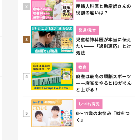
産婦人科医と助産師さんの
2
役割の違いは？
発達/発育
児童精神科医が本当に伝え
3
たい――「過剰適応」と対
処法
教育
麻雀は最高の頭脳スポーツ
4
――麻雀をやるとIQがぐん
と上がる！
しつけ/育児
6～11歳のお悩み『嘘をつ
5
く』