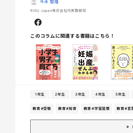
今木 智隆
RISU Japan株式会社代表取締役
このコラムに関連する書籍はこちら！
1年生
2年生
3年生
4年生
5年生
教育
#受験
教育
#知育
教育
#学習習慣
教育
#言