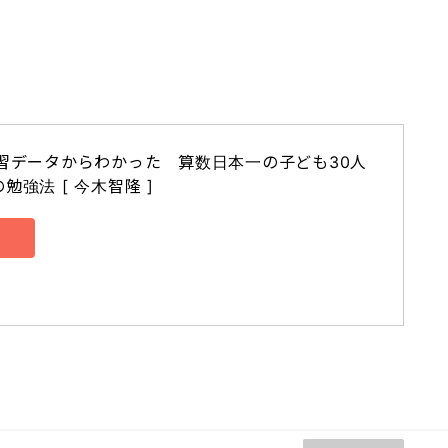
習データからわかった　算数日本一の子ども30人
強法 [ 今木智隆 ]