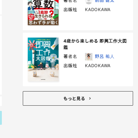
著者名
前田 健太
出版社
KADOKAWA
4歳から楽しめる 即興工作大図
鑑
著者名
野呂 祐人
出版社
KADOKAWA
もっと見る