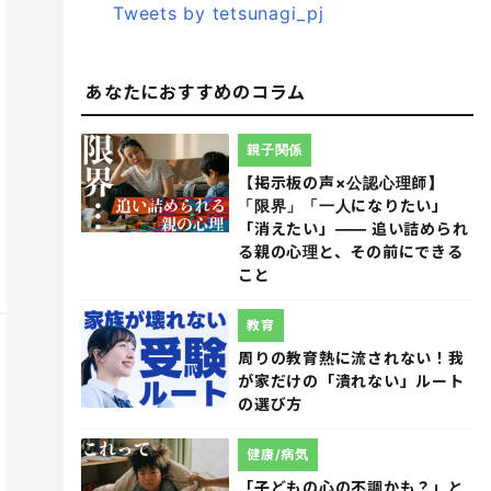
Tweets by tetsunagi_pj
あなたにおすすめのコラム
親子関係
【掲示板の声×公認心理師】
「限界」「一人になりたい」
「消えたい」―― 追い詰められ
る親の心理と、その前にできる
こと
教育
周りの教育熱に流されない！我
が家だけの「潰れない」ルート
の選び方
健康/病気
「子どもの心の不調かも？」と