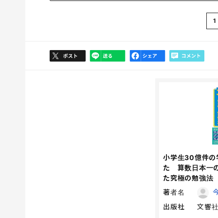
1
小学生30億件
た 算数日本一
た究極の勉強法
著者名
出版社
文響