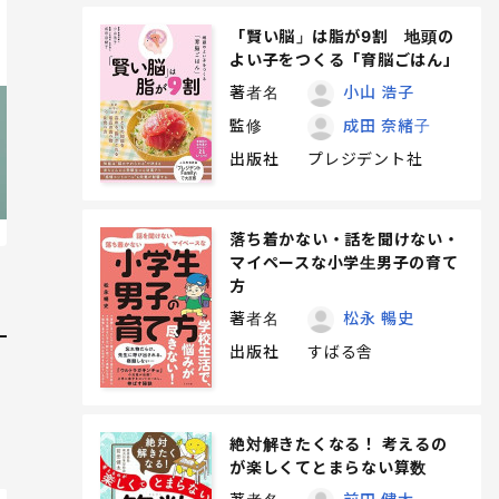
「賢い脳」は脂が9割 地頭の
よい子をつくる「育脳ごはん」
著者名
小山 浩子
監修
成田 奈緒子
出版社
プレジデント社
落ち着かない・話を聞けない・
マイペースな小学生男子の育て
方
著者名
松永 暢史
出版社
すばる舎
絶対解きたくなる！ 考えるの
が楽しくてとまらない算数