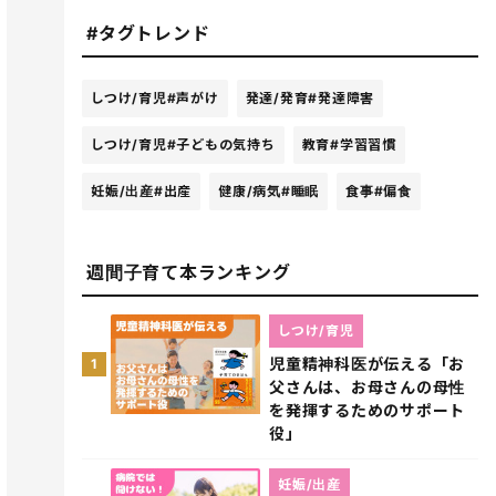
#タグトレンド
しつけ/育児
#声がけ
発達/発育
#発達障害
しつけ/育児
#子どもの気持ち
教育
#学習習慣
妊娠/出産
#出産
健康/病気
#睡眠
食事
#偏食
週間子育て本ランキング
しつけ/育児
児童精神科医が伝える「お
1
父さんは、お母さんの母性
を発揮するためのサポート
役」
妊娠/出産