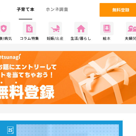
ム
子育て本
ホンネ調査
無料登録
康/病気
コラム特集
妊娠/出産
生活/暮らし
絵本
夫婦