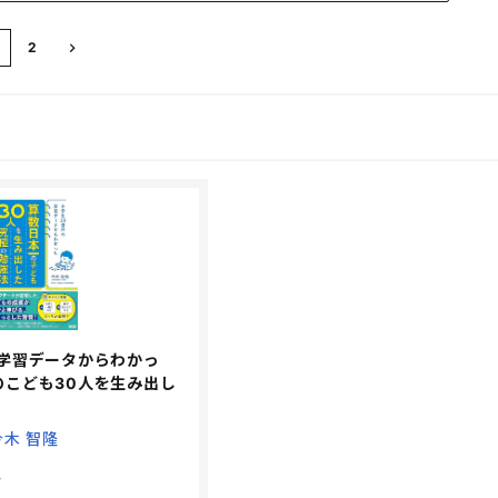
2
の学習データからわかっ
のこども30人を生み出し
今木 智隆
社