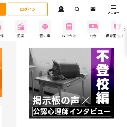
ログイン
メニュー
関係
防災
習い事
おでかけ
お金
保育園/幼稚