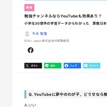
教育
勉強チャンネルならYouTubeも効果あり？
小学生30億件の学習データからわかった 算数日本
今木 智隆
RISU Japan株式会社代表取締役
Q. YouTubeに夢中のわが子。どうせ
A.いい