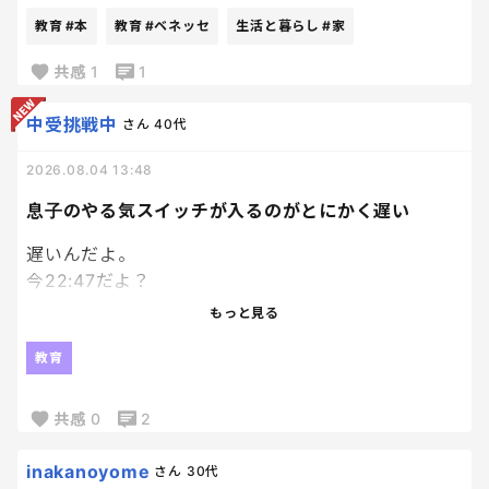
絵本大好き人間の長男にと、
教育
#本
教育
#ベネッセ
生活と暮らし
#家
兄妹分の計３冊申し込んでおいたんだけど、
ちょっと想定外にちゃんとした本届いてびっくり。
共感
1
1
笑
ていうか普通の本！
中受挑戦中
さん
40代
それなりに種類もあるなかで選べて、
2026.08.04 13:48
Ｗ抽選付のものだったんだけど、
あまりにちゃんとした本届いたから、
息子のやる気スイッチが入るのがとにかく遅い
もうそっちの抽選外れても満足。笑
遅いんだよ。
今22:47だよ？
エンジンかかり始めたのが22時過ぎってなんなん。
もっと見る
模試の解き直ししてるのはえらいよ！
教育
私が何回も日頃から言って、やっとやってくれたか！
って嬉しいよ！？
共感
0
2
でもね、時間見て？
inakanoyome
さん
30代