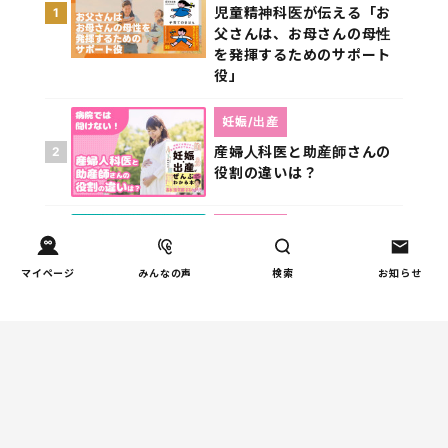
児童精神科医が伝える「お
1
父さんは、お母さんの母性
を発揮するためのサポート
役」
妊娠/出産
産婦人科医と助産師さんの
2
役割の違いは？
発達/発育
児童精神科医が本当に伝え
3
マイページ
みんなの声
検索
お知らせ
たい――「過剰適応」と対
処法
教育
麻雀は最高の頭脳スポーツ
4
――麻雀をやるとIQがぐん
と上がる！