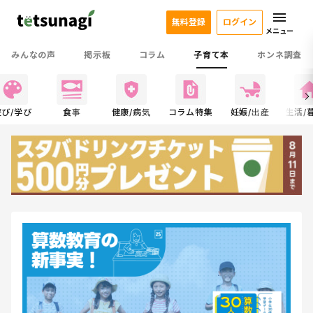
無料登録
ログイン
メニュー
みんなの声
掲示板
コラム
子育て本
ホンネ調査
遊び/学び
食事
健康/病気
コラム特集
妊娠/出産
生活/