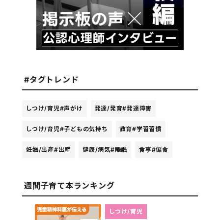
#タグトレンド
しつけ/育児
#声がけ
発達/発育
#発達障害
しつけ/育児
#子どもの気持ち
教育
#学習習慣
妊娠/出産
#出産
健康/病気
#睡眠
食事
#偏食
週間子育て本ランキング
しつけ/育児