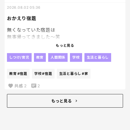
パワプロやってる場合ちゃうかったよね？
2026.08.02 05:36
私のゴールデンタイムが削られていくーー泣
おかえり宿題
無くなっていた宿題は
無事帰ってきました～笑
やっぱり人の「見た」とか
もっと見る
そういうのって当てにならないよね😂
じゃないかなぁ～って思っていた通り、
しつけ/育児
教育
人間関係
学校
生活と暮らし
他の子が持ち帰っていて、
2日後に
教育
#宿題
学校
#宿題
生活と暮らし
#家
なんか入ってた。って持ってきたらしい。
毎日荷物開けないパターンね！？笑
共感
2
2
戻ってきたことが何よりだから
良いんだけどね！！
もっと見る
我が家ってましたようーーーー。笑
なんでも再確認は大事！！