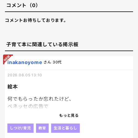
コメント（0）
コメントお待ちしております。
子育て本に関連している掲示板
inakanoyome
さん
30代
2026.08.05 13:10
絵本
何でもらったか忘れたけど、
ベネッセの広告で
絵本を応募者家族
もっと見る
子供一人につき１冊プレゼントっていうのがあって、
どうせぺらっぺらの本が届くんだろうな、
しつけ/育児
教育
生活と暮らし
とも思いつつ、