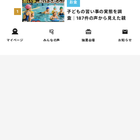
お金
子どもの習い事の実態を調
1
査｜187件の声から見えた親
たちの葛…
しつけ/育児
マイページ
みんなの声
抽選会場
お知らせ
子育て家庭の夫婦関係を調
2
査｜195件の声から見えた
「チームに…
家事
子育て家庭の家事負担の実
3
態を調査（第1回）
家事
子育て家庭の家事負担の実
4
態を調査（第2回）