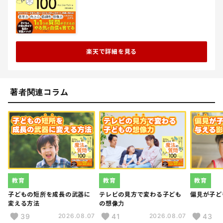
楽天で詳細を見る
著者関連コラム
教育
教育
教育
子どもの短所を成長の武器に
テレビの見方で変わる子ども
偏見が子ど
変える方法
の想像力
39
41
43
2026.08.07
2026.08.07