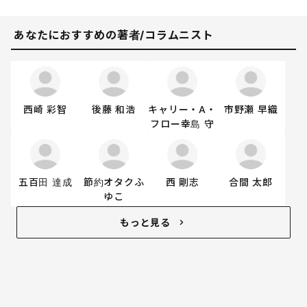
あなたにおすすめの著者/コラムニスト
西崎 彩智
後藤 和浩
キャリー・A・
市野瀬 早織
フロー幸島 守
五百田 達成
節約オタクふ
西 剛志
合間 太郎
ゆこ
もっと見る