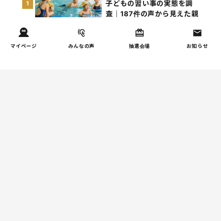
子どもの習い事の実態を調
1
査｜187件の声から見えた親
たちの葛…
マイページ
みんなの声
抽選会場
お知らせ
しつけ/育児
子育て家庭の夫婦関係を調
2
査｜195件の声から見えた
「チームに…
家事
子育て家庭の家事負担の実
3
態を調査（第1回）
家事
子育て家庭の家事負担の実
4
態を調査（第2回）