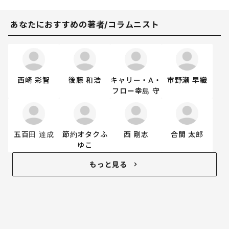
あなたにおすすめの著者/コラムニスト
西崎 彩智
後藤 和浩
キャリー・A・
市野瀬 早織
フロー幸島 守
五百田 達成
節約オタクふ
西 剛志
合間 太郎
ゆこ
もっと見る