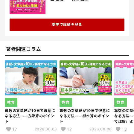
楽天で詳細を見る
著者関連コラム
教育
教育
教育
算数の文章題が10日で得意に
算数の文章題が10日で得意に
算数の文章
なる方法――方陣算のポイン
なる方法――植木算のポイン
なる方法―
ト
ト
で理解」よ
17
17
13
2026.08.08
2026.08.08