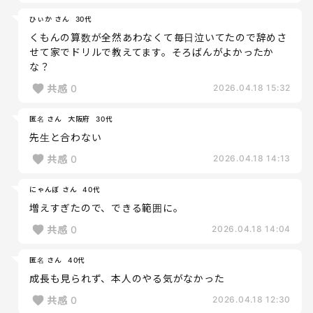
ひぃか さん
30代
くもんの算数が全然あわなくて毎日泣いてたので辞めさ
せて家でドリルで教えてます。そろばんがよかったか
な？
共感
0
2026.04.18 15:32
匿名 さん
大阪府
30代
先生と合わない
共感
0
2026.04.18 14:13
にゃんぼ さん
40代
増えすぎたので、できる範囲に。
共感
0
2026.04.18 14:04
匿名 さん
40代
成長も見られず、本人のやる気がなかった
共感
0
2026.04.18 12:30