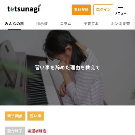
無料登録
ログイン
メニュー
みんなの声
掲示板
コラム
子育て本
ホンネ調査
習い事を辞めた理由を教えて
親子関係
習い事
受付終了
当選者確定