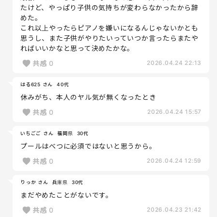
たけど、やっぱり子供の気持ちが変わらなかったから辞
めた。
これ以上やったらピアノを嫌いになるんじゃないかとも
思うし、また子供がやりたいっていつか言ったらまたや
ればいいかなと思って決めたかな。
共感
0
2026.04.24 22:13
はる625 さん
40代
休みがち、本人のヤル気が無くなったとき
共感
0
2026.04.24 15:57
いちごご さん
福岡県
30代
プールはべつに必須ではないと思うから。
共感
0
2026.04.24 12:59
りっか さん
兵庫県
30代
まだやめたことがないです。
共感
0
2026.04.23 21:42