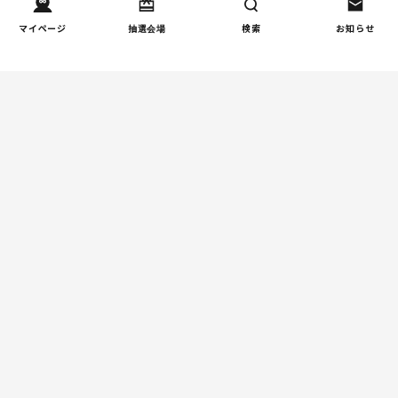
子どもの習い事の実態を調
4
マイページ
抽選会場
検索
お知らせ
査｜187件の声から見えた親
たちの葛…
週間コラムランキング
人間関係
小学生のママ友グループ
1
LINEが疲れた…角を立てな
い断り方と通知設定（第2
回）
しつけ/育児
赤ちゃんの後追いがつらい
2
ときに知っておきたいこと
（第2回）