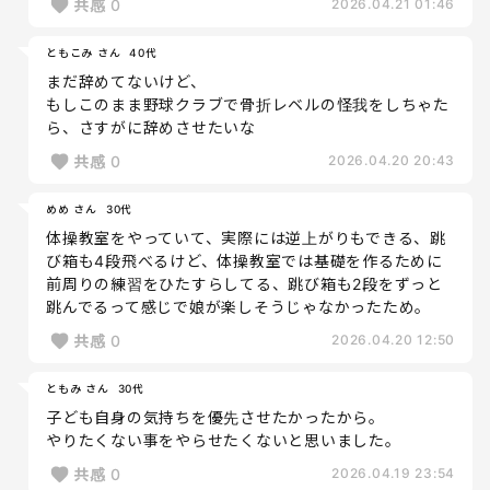
共感
0
2026.04.21 01:46
ともこみ さん
40代
まだ辞めてないけど、
もしこのまま野球クラブで骨折レベルの怪我をしちゃた
ら、さすがに辞めさせたいな
共感
0
2026.04.20 20:43
めめ さん
30代
体操教室をやっていて、実際には逆上がりもできる、跳
び箱も4段飛べるけど、体操教室では基礎を作るために
前周りの練習をひたすらしてる、跳び箱も2段をずっと
跳んでるって感じで娘が楽しそうじゃなかったため。
共感
0
2026.04.20 12:50
ともみ さん
30代
子ども自身の気持ちを優先させたかったから。
やりたくない事をやらせたくないと思いました。
共感
0
2026.04.19 23:54