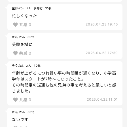
星野ゲン さん
京都府
30代
忙しくなった
共感
0
2026.04.23 19:45
匿名 さん
30代
受験を機に
共感
0
2026.04.23 17:39
ゆうたん さん
40代
年齢が上がるにつれ習い事の時間帯が遅くなり、小学高
学年はスタートが7時～になったこと。
その時間帯の送迎も他の兄弟の事を考えると厳しいと感
じました。
共感
0
2026.04.22 11:01
匿名 さん
50代
ないです