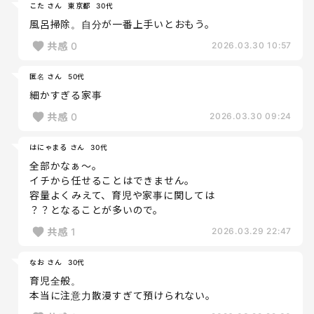
こた さん
東京都
30代
風呂掃除。自分が一番上手いとおもう。
共感
0
2026.03.30 10:57
匿名 さん
50代
細かすぎる家事
共感
0
2026.03.30 09:24
はにゃまる さん
30代
全部かなぁ〜。
イチから任せることはできません。
容量よくみえて、育児や家事に関しては
？？となることが多いので。
共感
1
2026.03.29 22:47
なお さん
30代
育児全般。
本当に注意力散漫すぎて預けられない。