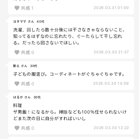
共感
1
2026.03.31 01:00
ヨタママ さん
40代
洗濯。回したら数十分後には干さなきゃならないこと、
知ってるはずなのに忘れたり、ぐーたらして干し忘れ
る。だったら回さないでほしい。
共感
0
2026.03.30 21:37
匿名 さん
30代
子どもの服選び。コーディネートがぐちゃぐちゃです。
共感
0
2026.03.30 14:09
はるか さん
30代
料理
ザ男飯！になるから。掃除なども100％任せられないけ
どまた次の日に自分がすればいいし
共感
0
2026.03.30 13:22