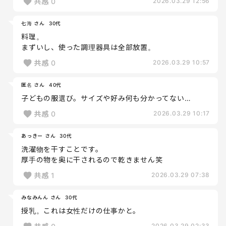
共感
0
2026.03.29 12:56
七海 さん
30代
料理。
まずいし、使った調理器具は全部放置。
共感
0
2026.03.29 10:57
匿名 さん
40代
子どもの服選び。サイズや好み何も分かってない…
共感
0
2026.03.29 10:17
あっきー さん
30代
洗濯物を干すことです。
厚手の物を奥に干されるので乾きません笑
共感
1
2026.03.29 07:38
みなみんん さん
30代
授乳。これは女性だけの仕事かと。
2026.03.29 02:33