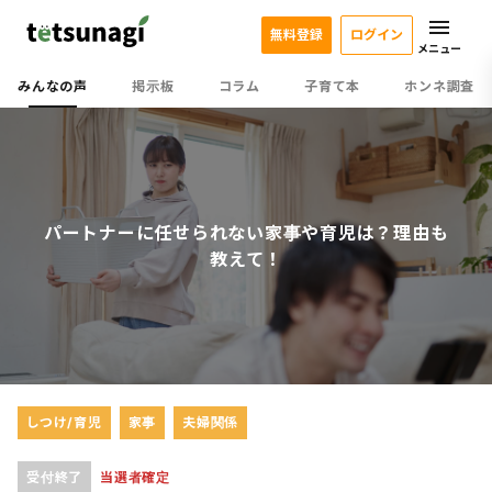
無料登録
ログイン
メニュー
みんなの声
掲示板
コラム
子育て本
ホンネ調査
パートナーに任せられない家事や育児は？理由も
教えて！
しつけ/育児
家事
夫婦関係
受付終了
当選者確定