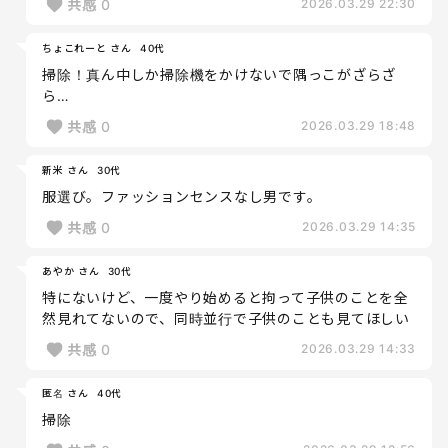
共感
0
2026.03.29 22:30
ちょこれーと さん
40代
掃除！真ん中しか掃除機をかけないで隅っこがざらざ
ら…
共感
0
2026.03.29 18:48
新米 さん
30代
服選び。ファッションセンスなし男です。
共感
0
2026.03.29 14:35
あやか さん
30代
特にないけど、一度やり始めると拘って子供のことを全
然見れてないので、同時並行で子供のことも見てほしい
共感
0
2026.03.29 14:33
匿名 さん
40代
掃除