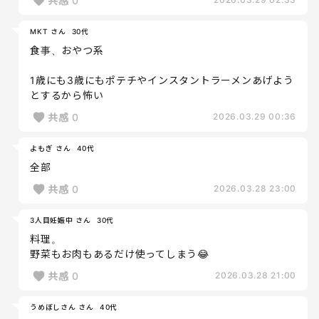
共感
0
MKT さん
30代
食事、おやつ系
1歳にも3歳にもポテチやインスタントラーメンあげよう
とするから怖い
共感
0
2026.03.29 00:36
よもぎ さん
40代
全部
共感
0
2026.03.28 23:00
3人目妊娠中 さん
30代
料理。
野菜もお肉もあるだけ使ってしまう😂
共感
0
2026.03.28 21:00
うめぼしさん さん
40代