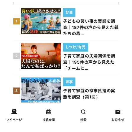
お金
子どもの習い事の実態を調
1
査｜187件の声から見えた親
たちの葛…
しつけ/育児
子育て家庭の夫婦関係を調
2
査｜195件の声から見えた
「チームに…
家事
子育て家庭の家事負担の実
3
態を調査（第1回）
家事
マイページ
抽選会場
検索
お知らせ
子育て家庭の家事負担の実
4
態を調査（第2回）