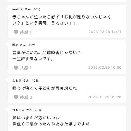
maimai さん
30代
赤ちゃんが泣いたら必ず「お乳が足りないんじゃな
い？」という実母。うるさい！！！
共感
1
2026.03.29 14:31
匿名 さん
30代
言葉が遅いね。発達障害じゃない？
一生許す気ないです。
共感
1
2026.03.29 10:50
よもぎ さん
40代
都会は狭くて子どもが可哀想だね
共感
0
2026.03.29 09:28
つむくま さん
20代
鼻はつまんだ方がいいね
鼻低くて悪かったね💢あなた譲りです💢