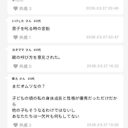
共感
3
2026.03.27 20:49
いけした さん
40代
息子を叱る時の言動
共感
1
2026.03.27 20:47
ヨタママ さん
40代
親の呼び方を意見された。
共感
0
2026.03.27 16:22
匿名 さん
40代
まだオムツなの？
子どもの頃の私の身体成長と性格が優秀だっただけだか
ら
他の子もそうなるわけではないし
あなたたちは一欠片も何もしてない
共感
2
2026.03.27 15:29