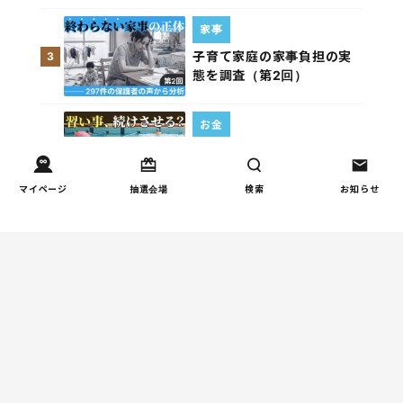
家事
子育て家庭の家事負担の実
3
態を調査（第2回）
お金
子どもの習い事の実態を調
4
査｜187件の声から見えた親
たちの葛…
マイページ
抽選会場
検索
お知らせ
週間コラムランキング
人間関係
小学生のママ友グループ
1
LINEが疲れた…角を立てな
い断り方と通知設定（第2
回）