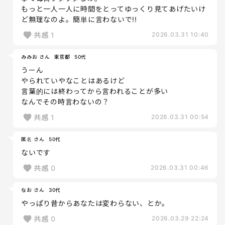
もっと一人一人に時間をとってゆっくり見てあげたいけ
ど無理なのよ。簡単に言わないで!!
共感
1
2026.03.31 10:40
みみお さん
東京都
50代
うーん
やられていやなことはあるけど
言葉的には終わってから言われることが多い
なんでその時言わないの？
共感
1
2026.03.31 00:54
匿名 さん
50代
ないです
共感
0
2026.03.31 00:46
なお さん
30代
やっぱり昔からあなたは変わらない、とか。
共感
0
2026.03.29 22:24