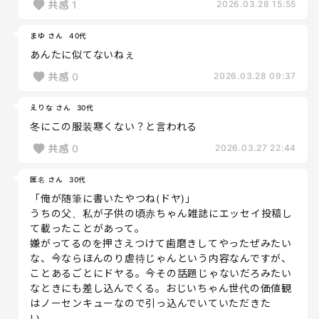
共感
1
2026.03.28 15:55
まゆ さん
40代
あんたに似てないねぇ
共感
0
2026.03.28 09:37
えりな さん
30代
冬にこの服装寒くない？と言われる
共感
0
2026.03.27 22:44
匿名 さん
30代
「俺が随筆に書いたやつね(ドヤ)」
うちの父、私が子供の頃赤ちゃん雑誌にエッセイ投稿し
て載ったことがあって。
嫌がってるのを押さえつけて歯磨きしてやったぜみたい
な、今ならほんのり虐待じゃんという内容なんですが、
ことあるごとにドヤる。今その話題じゃないだろみたい
なときにも差し込んでくる。おじいちゃん世代の価値観
はノーセンキューなので引っ込んでいていただきた
い……