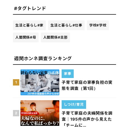
#タグトレンド
生活と暮らし
#家
生活と暮らし
#仕事
学校
#学校
人間関係
#母
人間関係
#旦那
週間ホンネ調査ランキング
家事
子育て家庭の家事負担の実
1
態を調査（第1回）
しつけ/育児
子育て家庭の夫婦関係を調
2
査｜195件の声から見えた
「チームに…