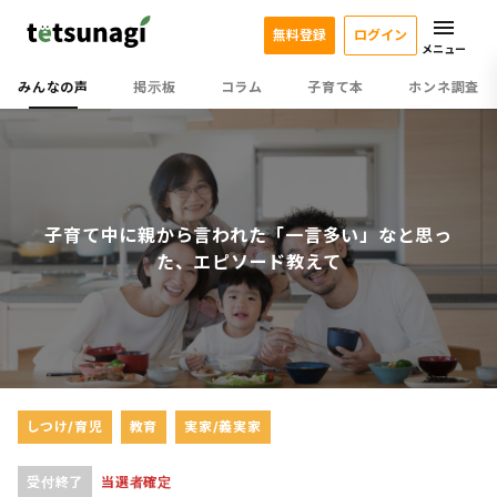
無料登録
ログイン
メニュー
みんなの声
掲示板
コラム
子育て本
ホンネ調査
子育て中に親から言われた「一言多い」なと思っ
た、エピソード教えて
しつけ/育児
教育
実家/義実家
受付終了
当選者確定