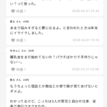
い？って思った。
共感
1
2026.04.01 23:32
匿名 さん
40代
あまり悩みすぎると鬱になるよ。と言われたときは本当
にイライラしました。
共感
1
2026.04.01 10:19
ゆきんこ さん
30代
離乳食をまだ始めてないの？パウチばかりで手作りじゃ
ないー。
共感
1
2026.03.31 23:06
匿名 さん
40代
もうちょっと宿題とか勉強とか家で親が見てあげないと
ダメよ。
わかってるけど、こっちは3人の育児と自分の仕事、家
事で毎日クタクタなの。