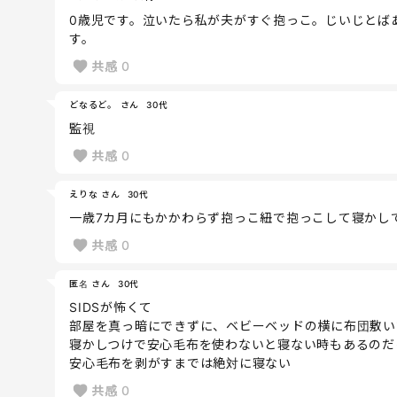
0歳児です。泣いたら私が夫がすぐ抱っこ。じいじとば
す。
共感
0
どなるど。 さん
30代
監視
共感
0
えりな さん
30代
一歳7カ月にもかかわらず抱っこ紐で抱っこして寝かし
共感
0
匿名 さん
30代
SIDSが怖くて
部屋を真っ暗にできずに、ベビーベッドの横に布団敷い
寝かしつけで安心毛布を使わないと寝ない時もあるのだ
安心毛布を剥がすまでは絶対に寝ない
共感
0