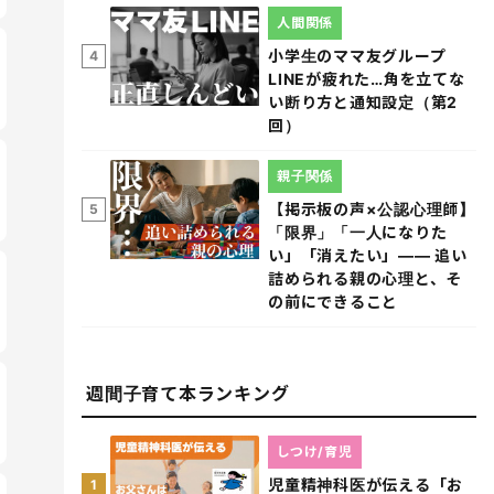
人間関係
小学生のママ友グループ
4
LINEが疲れた…角を立てな
い断り方と通知設定（第2
回）
親子関係
【掲示板の声×公認心理師】
5
「限界」「一人になりた
い」「消えたい」―― 追い
詰められる親の心理と、そ
の前にできること
週間子育て本ランキング
しつけ/育児
児童精神科医が伝える「お
1