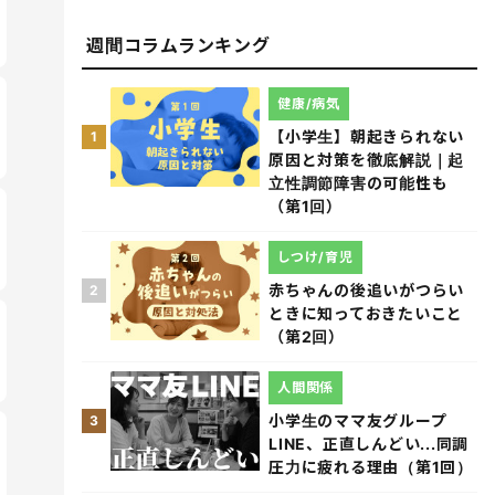
週間コラムランキング
健康/病気
【小学生】朝起きられない
1
原因と対策を徹底解説｜起
立性調節障害の可能性も
（第1回）
しつけ/育児
赤ちゃんの後追いがつらい
2
ときに知っておきたいこと
（第2回）
人間関係
小学生のママ友グループ
3
LINE、正直しんどい...同調
圧力に疲れる理由（第1回）