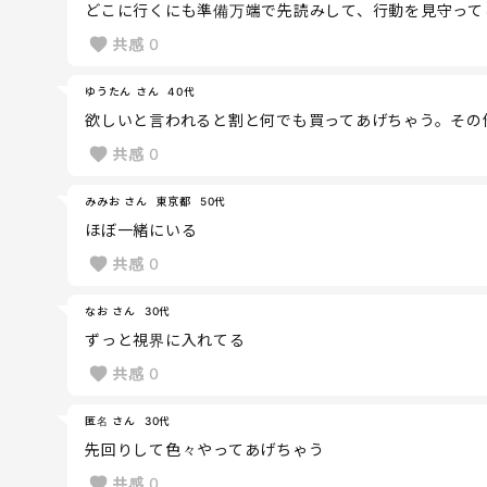
どこに行くにも準備万端で先読みして、行動を見守って
共感
0
ゆうたん さん
40代
欲しいと言われると割と何でも買ってあげちゃう。その
共感
0
みみお さん
東京都
50代
ほぼ一緒にいる
共感
0
なお さん
30代
ずっと視界に入れてる
共感
0
匿名 さん
30代
先回りして色々やってあげちゃう
共感
0