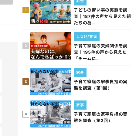
お金
子どもの習い事の実態を調
1
査｜187件の声から見えた親
たちの葛…
しつけ/育児
子育て家庭の夫婦関係を調
2
査｜195件の声から見えた
「チームに…
家事
子育て家庭の家事負担の実
3
態を調査（第1回）
家事
子育て家庭の家事負担の実
4
態を調査（第2回）