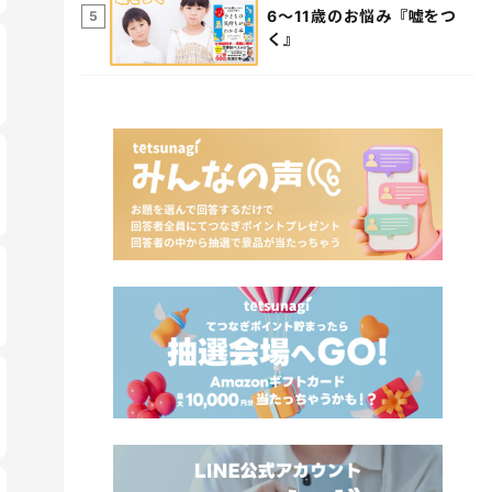
6～11歳のお悩み『嘘をつ
5
く』