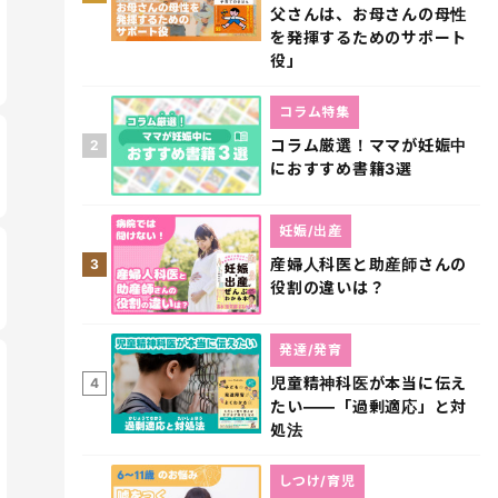
父さんは、お母さんの母性
を発揮するためのサポート
役」
コラム特集
コラム厳選！ママが妊娠中
2
におすすめ書籍3選
妊娠/出産
産婦人科医と助産師さんの
3
役割の違いは？
発達/発育
児童精神科医が本当に伝え
4
たい――「過剰適応」と対
処法
しつけ/育児