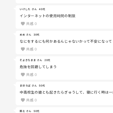
いけした さん
40代
インターネットの使用時間の制限
共感
0
めめ さん
30代
なにをするにも何かあるんじゃないかって不安になって
共感
0
そよきちまま さん
20代
危険を回避してしまう
共感
0
まほろば さん
50代
中高校生の娘とも起きたらぎゅうして、寝に行く時は一
共感
0
匿名 さん
50代