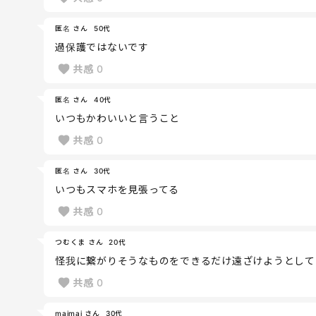
匿名 さん
50代
過保護ではないです
共感
0
匿名 さん
40代
いつもかわいいと言うこと
共感
0
匿名 さん
30代
いつもスマホを見張ってる
共感
0
つむくま さん
20代
怪我に繋がりそうなものをできるだけ遠ざけようとして
共感
0
maimai さん
30代