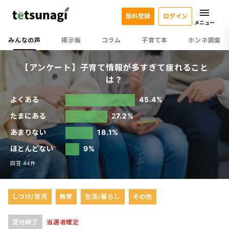
無料登録
ログイン
メニュー
みんなの声
掲示板
コラム
子育て本
ホンネ調査
【アンケート】子育て情報が多すぎて疲れること
は？
よくある
45.4%
たまにある
27.2%
あまりない
18.1%
ほとんどない
9%
回答 44件
しつけ/育児
教育
生活/暮らし
その他
受付終了
当選者確定