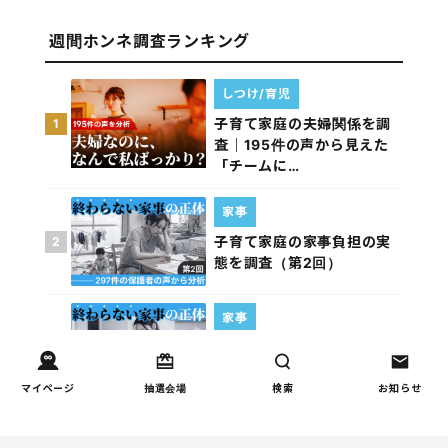
週間ホンネ調査ランキング
しつけ/育児
子育て家庭の夫婦関係を調
1
査｜195件の声から見えた
「チームに…
家事
子育て家庭の家事負担の実
2
態を調査（第2回）
家事
子育て家庭の家事負担の実
3
態を調査（第1回）
マイページ
抽選会場
検索
お知らせ
お金