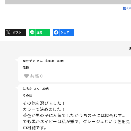
他の
星野ゲン さん
京都府
30代
値段
共感
0
はるか さん
30代
その他
その他を選びました！
カラーで決めました！
茶色が男の子に人気でしたがうちの子には似合わず…
でも黒かネイビーは私が嫌で。グレージュという色を見
中村鞄です。