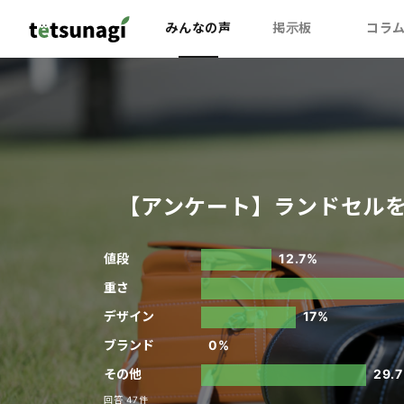
みんなの声
掲示板
コラ
【アンケート】ランドセル
値段
12.7%
重さ
デザイン
17%
ブランド
0%
その他
29.
回答 47件