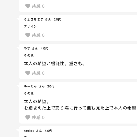
共感
0
そよきちまま さん
20代
デザイン
共感
0
やす さん
40代
その他
本人の希望と機能性。重さも。
共感
0
ゆーたん さん
30代
その他
本人の希望。
を踏まえた上で売り場に行って他も見た上で本人の希望
共感
0
nerico さん
40代