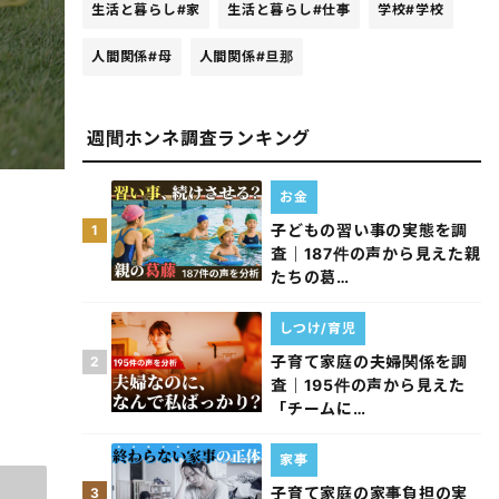
生活と暮らし
#家
生活と暮らし
#仕事
学校
#学校
人間関係
#母
人間関係
#旦那
週間ホンネ調査ランキング
お金
子どもの習い事の実態を調
1
査｜187件の声から見えた親
たちの葛…
しつけ/育児
子育て家庭の夫婦関係を調
2
査｜195件の声から見えた
「チームに…
家事
子育て家庭の家事負担の実
3