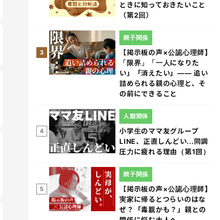
ときに知っておきたいこと
（第2回）
親子関係
【掲示板の声×公認心理師】
3
「限界」「一人になりた
い」「消えたい」―― 追い
詰められる親の心理と、そ
の前にできること
人間関係
小学生のママ友グループ
4
LINE、正直しんどい...同調
圧力に疲れる理由（第1回）
親子関係
【掲示板の声×公認心理師】
5
実家に帰るとつらいのはな
ぜ？「毒親かも？」親との
関係に悩む大人へ