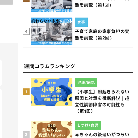
態を調査（第1回）
家事
子育て家庭の家事負担の実
4
態を調査（第2回）
週間コラムランキング
健康/病気
【小学生】朝起きられない
1
原因と対策を徹底解説｜起
立性調節障害の可能性も
（第1回）
しつけ/育児
赤ちゃんの後追いがつらい
2