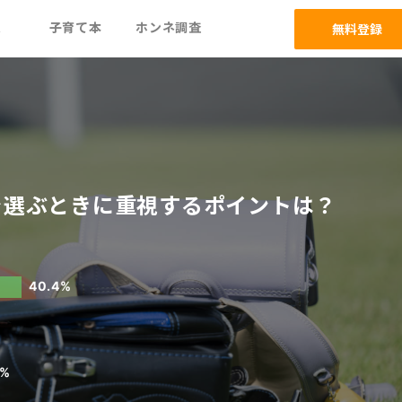
ム
子育て本
ホンネ調査
無料登録
を選ぶときに重視するポイントは？
40.4%
7%