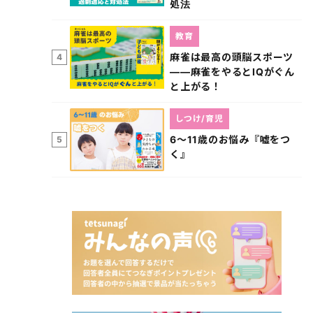
処法
教育
麻雀は最高の頭脳スポーツ
4
――麻雀をやるとIQがぐん
と上がる！
しつけ/育児
6～11歳のお悩み『嘘をつ
5
く』