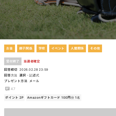
お金
親子関係
学校
イベント
人間関係
その他
受付終了
当選者確定
回答締切
2026.02.28 23:59
回答方法
選択・記述式
プレゼント方法
メール
47
ポイント 2P
Amazonギフトカード 100円分 1名