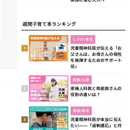
週間子育て本ランキング
しつけ/育児
児童精神科医が伝える「お
1
父さんは、お母さんの母性
を発揮するためのサポート
役」
妊娠/出産
産婦人科医と助産師さんの
2
役割の違いは？
発達/発育
児童精神科医が本当に伝え
3
たい――「過剰適応」と対