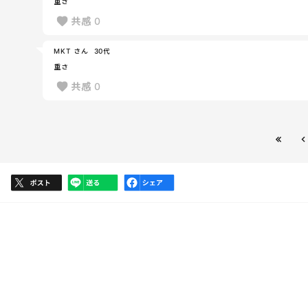
重さ
共感
0
MKT さん
30代
重さ
共感
0