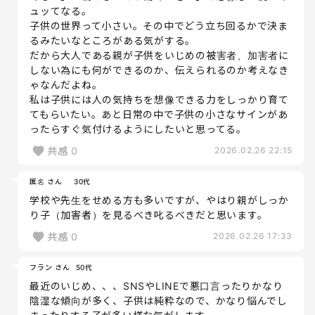
ュッてなる。
子供の世界って小さい。その中でどう立ち回るかで決ま
るみたいなところがある気がする。
だから大人である親が子供をいじめの被害者、加害者に
しない為にも何ができるのか、伝えられるのか考えなき
ゃなんだよね。
私は子供には人の気持ちを想像できる力をしっかり育て
てもらいたい。あと日常の中で子供の小さなサインがあ
ったらすぐ気付けるようにしたいと思ってる。
共感
0
2026.02.26 22:15
匿名 さん
30代
学校や先生をせめる方も多いですが、やはり親がしっか
り子（加害者）を見るべき叱るべきだと思います。
共感
0
2026.02.26 17:33
フラン さん
50代
最近のいじめ、、、SNSやLINEで悪口言ったりかなり
陰湿な傾向が多く、子供は純粋なので、かなり悩んでし