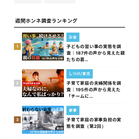
週間ホンネ調査ランキング
お金
子どもの習い事の実態を調
1
査｜187件の声から見えた親
たちの葛…
しつけ/育児
子育て家庭の夫婦関係を調
2
査｜195件の声から見えた
「チームに…
家事
子育て家庭の家事負担の実
3
態を調査（第2回）