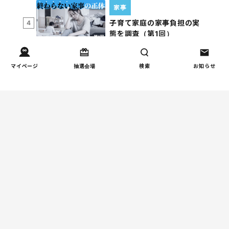
家事
子育て家庭の家事負担の実
4
態を調査（第1回）
マイページ
抽選会場
検索
お知らせ
週間コラムランキング
健康/病気
【小学生】朝起きられない
1
原因と対策を徹底解説｜起
立性調節障害の可能性も
（第1回）
しつけ/育児
赤ちゃんの後追いがつらい
2
ときに知っておきたいこと
（第2回）