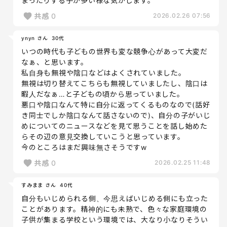
まったりする子が多い様な気がします。
共感
0
2026.02.26 07:56
ynyn さん
30代
いつの時代も子どもの世界も変な競争心があって大変だ
なぁ、と思います。
私自身も無視や陰口などはよくされていました。
無視は切り替えてこちらも無視していましたし、陰口は
暇人だなぁ…と子どもの頃から思っていました。
悪口や陰口なんて特に自分に返ってくるものなので(話好
き同士でしか陰口なんて話さないので)、自分の子がいじ
めについてのニュースなどを見て思うことを話し始めた
らその辺の意見交換していこうと思っています。
今のところはまだ興味無さそうですw
共感
0
2026.02.25 11:48
すみまま さん
40代
自分もいじめられる側、今思えばいじめる側にも立った
ことがあります。精神的にも未熟で、色々な家庭環境の
子供が集まる学校という環境では、大なり小なりそうい