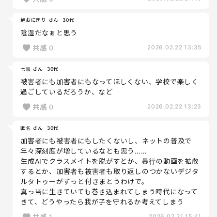
鮭おにぎり さん
30代
陰湿だなぁと思う
共感
0
2026.02.22 13:35
七海 さん
30代
被害者にも加害者にもなってほしくない、学校で楽しく
過ごしているだろうか、など
共感
0
2026.02.22 13:23
匿名 さん
30代
加害者にも被害者にもしたくないし、ネットの普及で
年々深刻度が増しているなとも思う……
生成AIでクラスメイトを脱がすとか、暴行の動画を拡散
するとか、加害者も被害者も取り返しのつかないデジタ
ルタトゥーがずっと付きまとうわけで。
真っ当に生きていても巻き込まれてしまう時代になって
きて、どうやったら我が子を守れるか考えてしまう
共感
1
2026.02.21 15:41