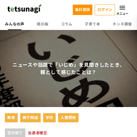
無料登録
ログイン
メニュー
みんなの声
掲示板
コラム
子育て本
ホンネ調査
ニュースや話題で「いじめ」を見聞きしたとき、
親として感じたことは？
教育
親子関係
学校
人間関係
受付終了
当選者確定