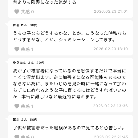
昔よりも陰湿になった気がする
共感
0
2026.02.23 21:01
匿名 さん
30代
うちの子ならどうするかな、とか、こうなった時私なら
どうするかな、とか、シュミレーションしてます。
共感
1
2026.02.23 18:10
ゆうたん さん
40代
我が子が被害者になっているのを想像するだけで本当に
辛くて涙が出ます。逆に加害者になる可能性もあるので
ならない為に、またいじめを見た時に一緒になって加わ
らずに止めれるような子に育てるにはどうすればいいの
か…本当に難しいなと最近特に考えます。
共感
1
2026.02.23 13:36
匿名 さん
50代
子供が被害者だった経験があるので見てると心苦しい。
共感
0
2026.02.22 21:45