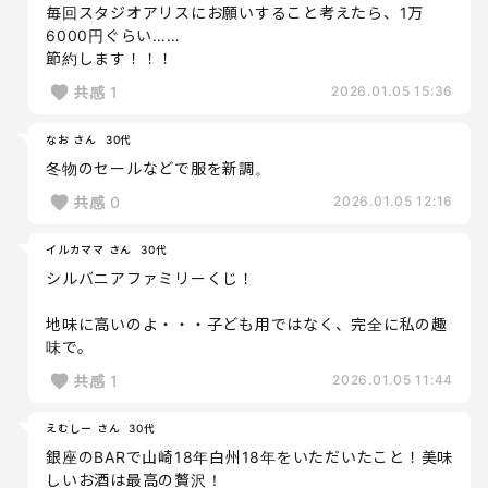
毎回スタジオアリスにお願いすること考えたら、1万
6000円ぐらい……
節約します！！！
共感
1
2026.01.05 15:36
なお さん
30代
冬物のセールなどで服を新調。
共感
0
2026.01.05 12:16
イルカママ さん
30代
シルバニアファミリーくじ！
地味に高いのよ・・・子ども用ではなく、完全に私の趣
味で。
共感
1
2026.01.05 11:44
えむしー さん
30代
銀座のBARで山崎18年白州18年をいただいたこと！美味
しいお酒は最高の贅沢！