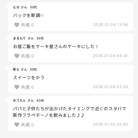
七海 さん
30代
バックを新調✨
共感
0
2026.01.04 13:54
まるもり さん
30代
お昼ご飯をケーキ屋さんのケーキにした！
共感
0
2026.01.04 08:31
匿名 さん
30代
スイーツをかう
共感
0
2026.01.04 02:35
ゆうたん さん
40代
パパと子供たちが出かけたタイミングで近くのスタバで
新作フラペチーノを飲みました♪♪
共感
0
2026.01.03 22:43