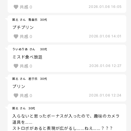
共感
0
2026.01.06 16:05
匿名 さん
青森県
30代
プチプリン
共感
0
2026.01.06 14:01
ういめりあ さん
30代
ミスド食べ放題
共感
0
2026.01.06 12:27
匿名 さん
岩手県
30代
プリン
共感
0
2026.01.06 12:24
匿名 さん
30代
入らないと思ったボーナスが入ったので、趣味のカメラ
道具を……
ストロボがあると表現が広がるし……ねえ……？？？