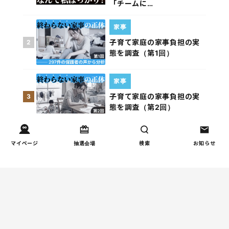
「チームに…
家事
子育て家庭の家事負担の実
2
態を調査（第1回）
家事
子育て家庭の家事負担の実
3
態を調査（第2回）
お金
マイページ
抽選会場
検索
お知らせ
子どもの習い事の実態を調
4
査｜187件の声から見えた親
たちの葛…
週間コラムランキング