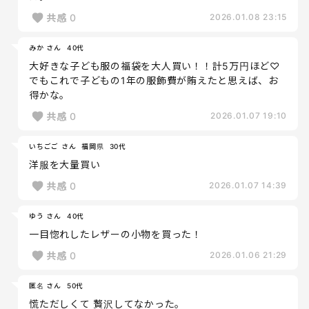
共感
0
2026.01.08 23:15
みか さん
40代
大好きな子ども服の福袋を大人買い！！計5万円ほど♡
でもこれで子どもの1年の服飾費が賄えたと思えば、お
得かな。
共感
0
2026.01.07 19:10
いちごご さん
福岡県
30代
洋服を大量買い
共感
0
2026.01.07 14:39
ゆう さん
40代
一目惚れしたレザーの小物を買った！
共感
0
2026.01.06 21:29
匿名 さん
50代
慌ただしくて 贅沢してなかった。