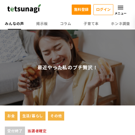
無料登録
ログイン
メニュー
みんなの声
掲示板
コラム
子育て本
ホンネ調査
最近やった私のプチ贅沢！
お金
生活/暮らし
その他
受付終了
当選者確定