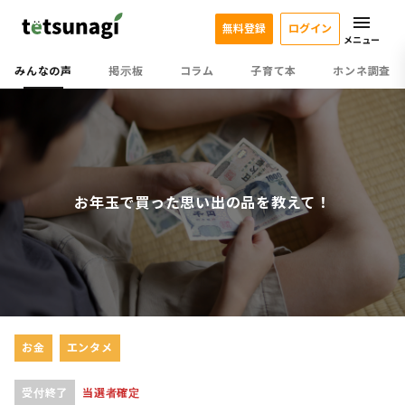
無料登録
ログイン
メニュー
みんなの声
掲示板
コラム
子育て本
ホンネ調査
お年玉で買った思い出の品を教えて！
お金
エンタメ
受付終了
当選者確定