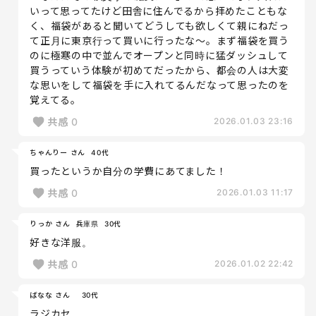
いって思ってたけど田舎に住んでるから拝めたこともな
く、福袋があると聞いてどうしても欲しくて親にねだっ
て正月に東京行って買いに行ったな〜。まず福袋を買う
のに極寒の中で並んでオープンと同時に猛ダッシュして
買うっていう体験が初めてだったから、都会の人は大変
な思いをして福袋を手に入れてるんだなって思ったのを
覚えてる。
共感
0
2026.01.03 23:16
ちゃんりー さん
40代
買ったというか自分の学費にあてました！
共感
0
2026.01.03 11:17
りっか さん
兵庫県
30代
好きな洋服。
共感
0
2026.01.02 22:42
ばなな さん
30代
ラジカセ