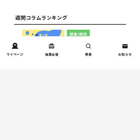
週間コラムランキング
健康/病気
【小学生】朝起きられない
1
原因と対策を徹底解説｜起
マイページ
抽選会場
検索
お知らせ
立性調節障害の可能性も
（第1回）
しつけ/育児
赤ちゃんの後追いがつらい
2
ときに知っておきたいこと
（第2回）
親子関係
【掲示板の声×公認心理師】
3
「限界」「一人になりた
い」「消えたい」―― 追い