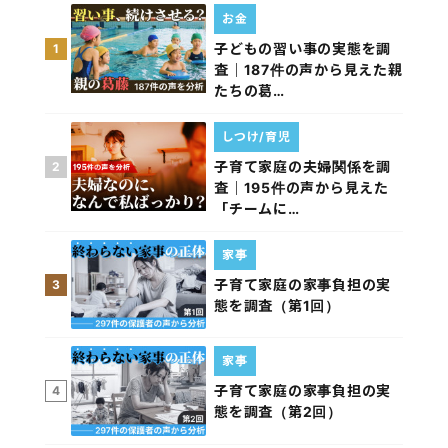
お金
子どもの習い事の実態を調
1
査｜187件の声から見えた親
たちの葛…
しつけ/育児
子育て家庭の夫婦関係を調
2
査｜195件の声から見えた
「チームに…
家事
子育て家庭の家事負担の実
3
態を調査（第1回）
家事
子育て家庭の家事負担の実
4
態を調査（第2回）