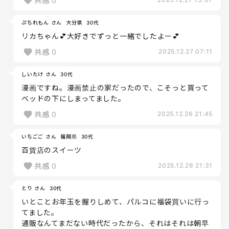
共感
0
ぷちれもん さん
大分県
30代
リカちゃん💕大好きでずっと一緒でしたよー💕
共感
0
2025.12.27 07:11
しいたけ さん
30代
漫画ですね。漫画禁止の家だったので、こそっと買って
ベッドの下にしまってました。
共感
0
2025.12.26 21:45
いちごご さん
福岡県
30代
百貨店のスイーツ
共感
0
2025.12.26 21:31
とり さん
30代
いとことお年玉を握りしめて、パルコに福袋買いに行っ
てました。
通販なんてまだない時代だったから、それはそれは朝早