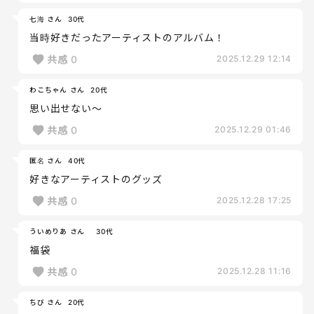
七海 さん
30代
当時好きだったアーティストのアルバム！
共感
0
2025.12.29 12:14
わこちゃん さん
20代
思い出せない〜
共感
0
2025.12.29 01:46
匿名 さん
40代
好きなアーティストのグッズ
共感
0
2025.12.28 17:25
ういめりあ さん
30代
福袋
共感
0
2025.12.28 11:16
ちび さん
20代