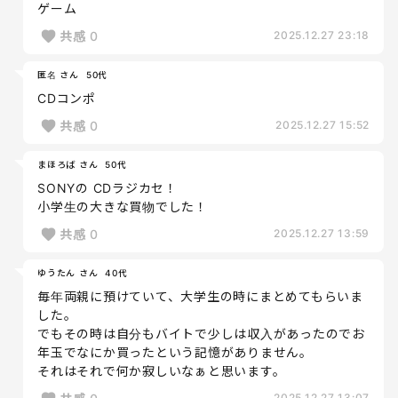
ゲーム
共感
0
2025.12.27 23:18
匿名 さん
50代
CDコンポ
共感
0
2025.12.27 15:52
まほろば さん
50代
SONYの CDラジカセ！
小学生の大きな買物でした！
共感
0
2025.12.27 13:59
ゆうたん さん
40代
毎年両親に預けていて、大学生の時にまとめてもらいま
した。
でもその時は自分もバイトで少しは収入があったのでお
年玉でなにか買ったという記憶がありません。
それはそれで何か寂しいなぁと思います。
2025.12.27 13:07