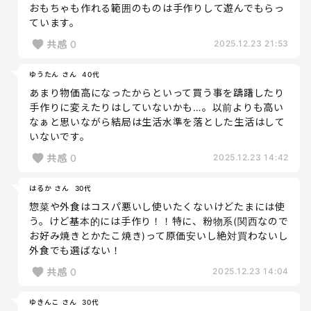
おもちゃも作れる範囲のものは手作りして遊んでもらっ
ています。
共感
0
2025.12.23 21:53
ゆうたん さん
40代
あまり物価高になったからといって買う事を躊躇したり
手作りに変えたりはしていないかも…。以前よりも高い
なぁと思いながら結局は生活水準を落とした生活はして
いないです。
共感
0
2025.12.23 14:42
はるか さん
30代
惣菜や外食はコスパ悪いし使いたくないけどたまには使
う。けど基本的には手作り！！特に、粉物系(関西なので
お好み焼きとかたこ焼き)って原価安いし絶対買わないし
外食でも選ばない！
共感
0
2025.12.23 14:04
ゆきんこ さん
30代