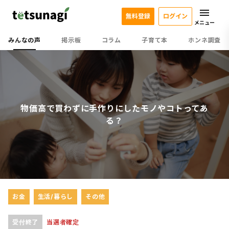
無料登録
ログイン
メニュー
みんなの声
掲示板
コラム
子育て本
ホンネ調査
物価高で買わずに手作りにしたモノやコトってあ
る？
お金
生活/暮らし
その他
受付終了
当選者確定