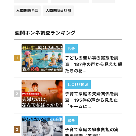
人間関係
#母
人間関係
#旦那
週間ホンネ調査ランキング
お金
子どもの習い事の実態を調
1
査｜187件の声から見えた親
たちの葛…
しつけ/育児
子育て家庭の夫婦関係を調
2
査｜195件の声から見えた
「チームに…
家事
子育て家庭の家事負担の実
3
態を調査（第1回）