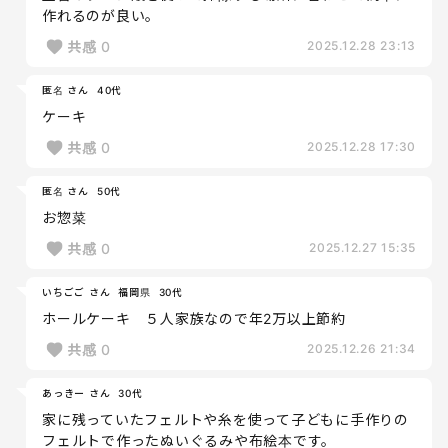
作れるのが良い。
共感
0
2025.12.28 23:13
匿名 さん
40代
ケーキ
共感
0
2025.12.28 17:30
匿名 さん
50代
お惣菜
共感
0
2025.12.27 15:35
いちごご さん
福岡県
30代
ホールケーキ ５人家族なので年2万以上節約
共感
0
2025.12.26 21:34
あっきー さん
30代
家に残っていたフェルトや糸を使って子どもに手作りの
フェルトで作ったぬいぐるみや布絵本です。