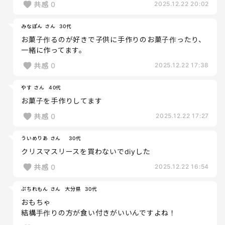
共感
0
2025.12.22 20:02
みなぽん さん
30代
お菓子作るのが好きで子供に手作りのお菓子作ったり、
一緒に作ってます。
共感
0
2025.12.22 17:38
やす さん
40代
お菓子を手作りしてます
共感
0
2025.12.22 17:27
ういめりあ さん
30代
クリスマスリースを買わないでdiyした
共感
0
2025.12.22 16:54
ぷちれもん さん
大分県
30代
おもちゃ
結構手作りの方が食い付きがいいんですよね！