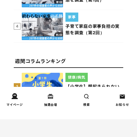
家事
子育て家庭の家事負担の実
4
態を調査（第2回）
週間コラムランキング
健康/病気
【小学生】朝起きられない
1
原因と対策を徹底解説｜起
立性調節障害の可能性も
マイページ
抽選会場
検索
お知らせ
（第1回）
しつけ/育児
赤ちゃんの後追いがつらい
2
ときに知っておきたいこと