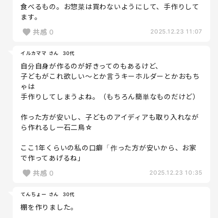
食べるもの。お惣菜は買わないようにして、手作りして
ます。
共感
0
2025.12.23 11:07
イルカママ さん
30代
自分自身が作るのが好きってのもあるけど、
子どもがこれ欲しい～とか言うキーホルダーとかおもち
ゃは
手作りしてしまうよね。（もちろん簡単なものだけど）
作った方が安いし、子どものアイディアも取り入れなが
ら作れるし一石二鳥☆
ここ1年くらいの私の口癖「作った方が安いから、お家
で作ってあげるね」
共感
0
2025.12.23 10:35
てんちょー さん
30代
棚を作りました。