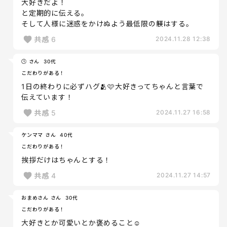
大好きだよ！
と定期的に伝える。
そして人様に迷惑をかけぬよう最低限の躾はする。
共感
6
2024.11.28 12:38
🕓 さん
30代
こだわりがある！
1日の終わりに必ずハグ🫂🩷大好きってちゃんと言葉で
伝えています！
共感
5
2024.11.27 16:58
ケンママ さん
40代
こだわりがある！
挨拶だけはちゃんとする！
共感
4
2024.11.27 14:57
おまめさん さん
30代
こだわりがある！
大好きとか可愛いとか褒めること☺️