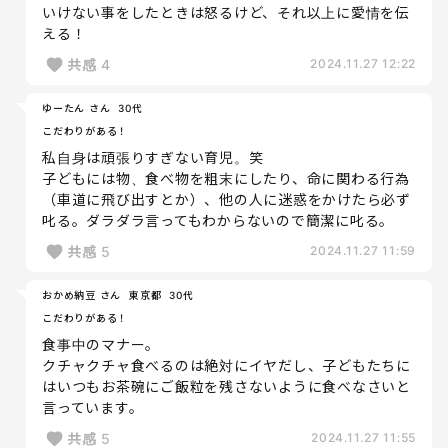
いけない事をしたときは怒るけど、それ以上に愛情を伝
える！
共感
4
2024.11.27 12:22
ゆーたん さん
30代
こだわりがある！
私自身は頑張りすぎない育児。笑
子どもには物、食べ物を粗末にしたり、命に関わる行為
（車道に飛び出すとか）、他の人に迷惑をかけたら必ず
叱る。ダラダラ言ってもわからないので簡潔に叱る。
共感
5
2024.11.27 11:59
おかめ納豆 さん
東京都
30代
こだわりがある！
食事中のマナー。
クチャクチャ食べるのは絶対にイヤだし、子どもたちに
はいつもお茶碗にご飯粒を残さないように食べなさいと
言っています。
共感
5
2024.11.27 11:55