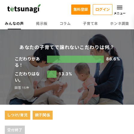
無料登録
ログイン
メニュー
みんなの声
掲示板
コラム
子育て本
ホンネ調査
あなたの子育てで譲れないこだわりは何？
こだわりがあ
86.6%
る！
こだわりはな
13.3%
い。
回答 15件
しつけ/育児
親子関係
受付終了