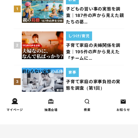
子どもの習い事の実態を調
1
査｜187件の声から見えた親
たちの葛…
しつけ/育児
子育て家庭の夫婦関係を調
2
査｜195件の声から見えた
「チームに…
家事
子育て家庭の家事負担の実
3
態を調査（第1回）
家事
マイページ
抽選会場
検索
お知らせ
子育て家庭の家事負担の実
4
態を調査（第2回）