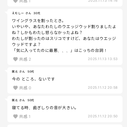
共感
1
2025.11.13 14:16
えむしー さん
30代
ワイングラスを割ったとき。
いやいや、あなたわたしのウエッジウッド割りましたよ
ね？しかもわたし怒らなかったよね？
わたしが割ったのはスリコですけど、あなたはウエッジ
ウッドですよ？
「気に入ってたのに最悪、、、」はこっちの台詞！
共感
2
2025.11.13 13:53
匿名 さん
50代
今の ところ、ないです
共感
0
2025.11.12 20:58
匿名 さん
50代
寝てる時、歯ぎしりの音が大きい。
共感
1
2025.11.12 20:50