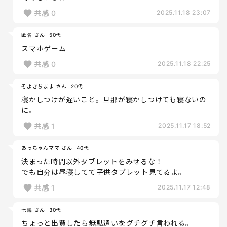
共感
0
2025.11.18 23:07
匿名 さん
50代
スマホゲーム
共感
0
2025.11.18 22:25
そよきちまま さん
20代
寝かしつけが遅いこと。旦那が寝かしつけても寝ないの
に。
共感
1
2025.11.17 18:52
あっちゃんママ さん
40代
決まった時間以外タブレットをみせるな！
でも自分は昼寝してて子供タブレット見てるよ。
共感
1
2025.11.17 12:48
七海 さん
30代
ちょっと出費したら無駄遣いをグチグチ言われる。