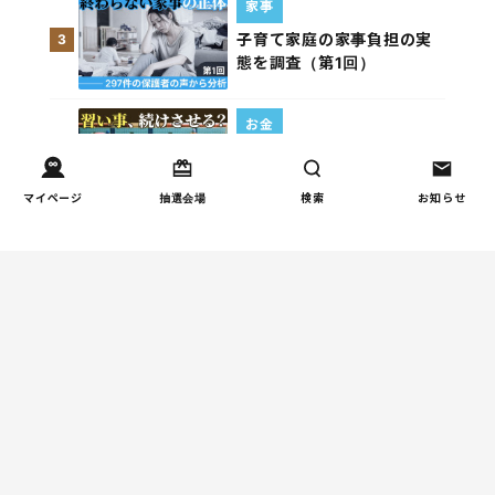
家事
子育て家庭の家事負担の実
3
態を調査（第1回）
お金
子どもの習い事の実態を調
4
査｜187件の声から見えた親
マイページ
抽選会場
検索
お知らせ
たちの葛…
週間コラムランキング
人間関係
小学生のママ友グループ
1
LINEが疲れた…角を立てな
い断り方と通知設定（第2
回）