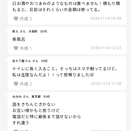
日お酒やおつまみのようなものは食べません！積もり積
もると、旦那はそれくらいの金額は使ってる。
共感
2
2025.11.14 19:39
匿名 さん
大阪府
30代
長風呂
共感
1
2025.11.14 13:23
当たり屋さん さん
30代
トイレに長く入ること。そっちはスマホ触ってるけど、
私は生理なんだよ！！って怒鳴りました🤣
共感
2
2025.11.13 17:29
みみお さん
東京都
50代
話をきちんときかない
お互い様かもと思うけど
電話だと特に最後まで話せないから
すれ違う