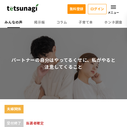
無料登録
ログイン
メニュー
みんなの声
掲示板
コラム
子育て本
ホンネ調査
パートナーの自分はやってるくせに、私がやると
注意してくること
夫婦関係
受付終了
当選者確定