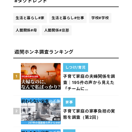
#タグトレンド
生活と暮らし
#家
生活と暮らし
#仕事
学校
#学校
人間関係
#母
人間関係
#旦那
週間ホンネ調査ランキング
しつけ/育児
子育て家庭の夫婦関係を調
1
査｜195件の声から見えた
「チームに…
家事
子育て家庭の家事負担の実
2
態を調査（第2回）