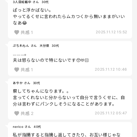
3人目妊娠中 さん
30代
ぱっと浮かばない。
やってるくせに言われたらムカつくから無いままがいい
なあ😂
共感
1
2025.11.12 15:52
ぷちれもん さん
大分県
30代
………。
夫は怒らないので特にないです🥺🫶🏻
共感
1
2025.11.12 10:46
あやか さん
30代
察してちゃんになります。。
言ってくれないと分からないって自分で言うくせに、自
分は言わずにパンクしそうになることがあります。
共感
2
2025.11.12 05:47
nerico さん
40代
私が指摘すると指摘し返してきたり、お互い様じゃな