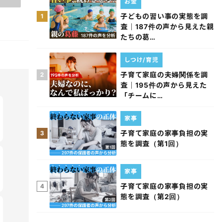
お金
子どもの習い事の実態を調
1
査｜187件の声から見えた親
たちの葛…
しつけ/育児
子育て家庭の夫婦関係を調
2
査｜195件の声から見えた
「チームに…
家事
子育て家庭の家事負担の実
3
態を調査（第1回）
家事
子育て家庭の家事負担の実
4
態を調査（第2回）