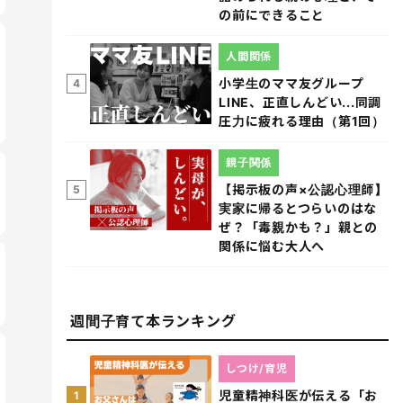
の前にできること
人間関係
小学生のママ友グループ
4
LINE、正直しんどい...同調
圧力に疲れる理由（第1回）
親子関係
【掲示板の声×公認心理師】
5
実家に帰るとつらいのはな
ぜ？「毒親かも？」親との
関係に悩む大人へ
週間子育て本ランキング
しつけ/育児
児童精神科医が伝える「お
1