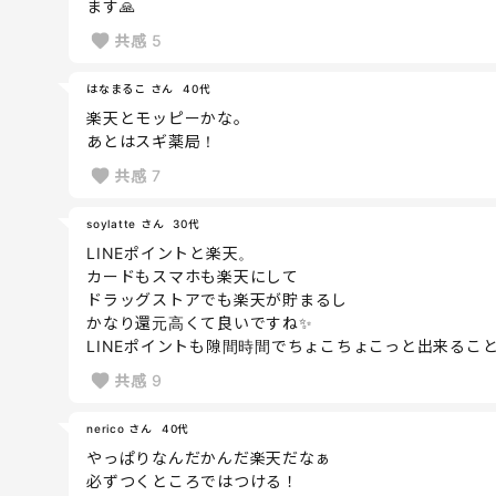
ます🙏
共感
5
はなまるこ さん
40代
楽天とモッピーかな。
あとはスギ薬局！
共感
7
soylatte さん
30代
LINEポイントと楽天。
カードもスマホも楽天にして
ドラッグストアでも楽天が貯まるし
かなり還元高くて良いですね✨
LINEポイントも隙間時間でちょこちょこっと出来るこ
共感
9
nerico さん
40代
やっぱりなんだかんだ楽天だなぁ
必ずつくところではつける！