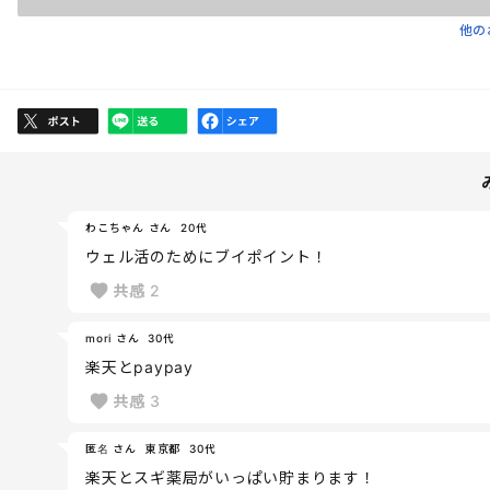
他の
わこちゃん さん
20代
ウェル活のためにブイポイント！
共感
2
mori さん
30代
楽天とpaypay
共感
3
匿名 さん
東京都
30代
楽天とスギ薬局がいっぱい貯まります！