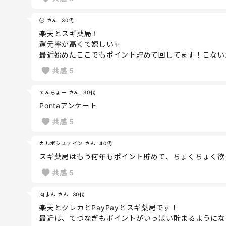
🕓 さん
30代
楽天とスギ薬局！
還元率が高くて嬉しい✨
最近始めたここでもポイント貯めて回してます！こないだ
共感
5
てんちょー さん
30代
Pontaアンケート
共感
5
カルボシステイン さん
40代
スギ薬局はもう何年もポイント貯めて、ちょくちょく欲
共感
5
肉まん さん
30代
楽天とクレカとPayPayとスギ薬局です！
最近は、てつなぎもポイントがいっぱい貯まるようにな