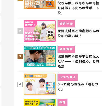
父さんは、お母さんの母性
を発揮するためのサポート
役」
妊娠/出産
産婦人科医と助産師さんの
2
役割の違いは？
発達/発育
児童精神科医が本当に伝え
3
たい――「過剰適応」と対
処法
しつけ/育児
6～11歳のお悩み『嘘をつ
4
く』
教育