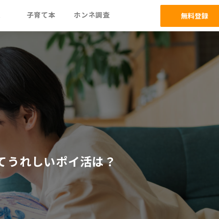
ム
子育て本
ホンネ調査
無料登録
てうれしいポイ活は？