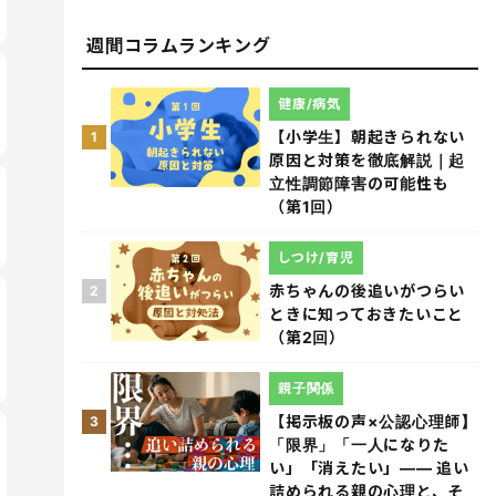
週間コラムランキング
健康/病気
【小学生】朝起きられない
1
原因と対策を徹底解説｜起
立性調節障害の可能性も
（第1回）
しつけ/育児
赤ちゃんの後追いがつらい
2
ときに知っておきたいこと
（第2回）
親子関係
【掲示板の声×公認心理師】
3
「限界」「一人になりた
い」「消えたい」―― 追い
詰められる親の心理と、そ