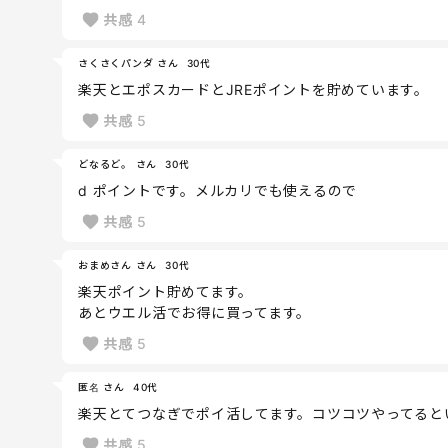
共感
4
さくさくパンダ さん
30代
楽天とエポスカードとJREポイントを貯めています。
共感
5
どなるど。 さん
30代
d ポイントです。メルカリでも使えるので
共感
5
おまめさん さん
30代
楽天ポイント貯めてます。
あとウエル活でお得に買ってます。
共感
5
匿名 さん
40代
楽天とてつなぎでポイ活してます。コツコツやってると
共感
5