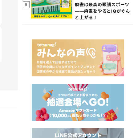
麻雀は最高の頭脳スポーツ
5
――麻雀をやるとIQがぐん
と上がる！