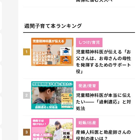
週間子育て本ランキング
しつけ/育児
児童精神科医が伝える「お
1
父さんは、お母さんの母性
を発揮するためのサポート
役」
発達/発育
児童精神科医が本当に伝え
2
たい――「過剰適応」と対
処法
妊娠/出産
産婦人科医と助産師さんの
3
役割の違いは？