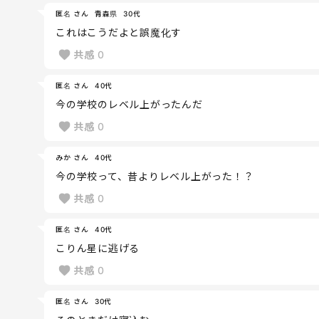
匿名 さん
青森県
30代
これはこうだよと誤魔化す
共感
0
匿名 さん
40代
今の学校のレベル上がったんだ
共感
0
みか さん
40代
今の学校って、昔よりレベル上がった！？
共感
0
匿名 さん
40代
こりん星に逃げる
共感
0
匿名 さん
30代