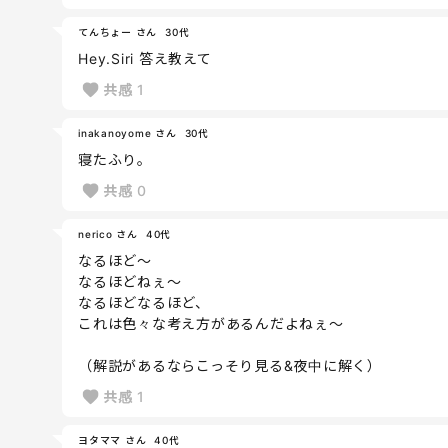
てんちょー さん
30代
Hey.Siri 答え教えて
共感
1
inakanoyome さん
30代
寝たふり。
共感
0
nerico さん
40代
なるほど〜
なるほどねぇ〜
なるほどなるほど、
これは色々な考え方があるんだよねぇ〜
（解説があるならこっそり見る&夜中に解く）
共感
1
ヨタママ さん
40代