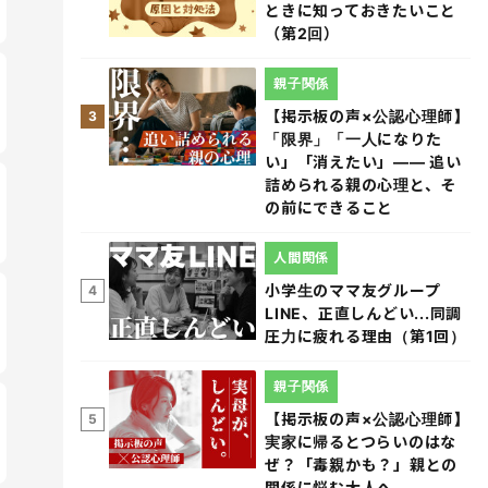
ときに知っておきたいこと
（第2回）
親子関係
【掲示板の声×公認心理師】
3
「限界」「一人になりた
い」「消えたい」―― 追い
詰められる親の心理と、そ
の前にできること
人間関係
小学生のママ友グループ
4
LINE、正直しんどい...同調
圧力に疲れる理由（第1回）
親子関係
【掲示板の声×公認心理師】
5
実家に帰るとつらいのはな
ぜ？「毒親かも？」親との
関係に悩む大人へ