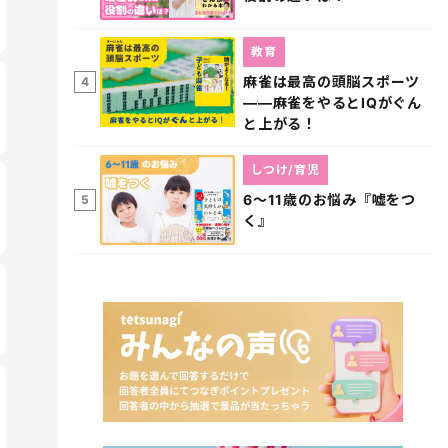
教育
麻雀は最高の頭脳スポーツ
4
――麻雀をやるとIQがぐん
と上がる！
しつけ/育児
6～11歳のお悩み『嘘をつ
5
く』