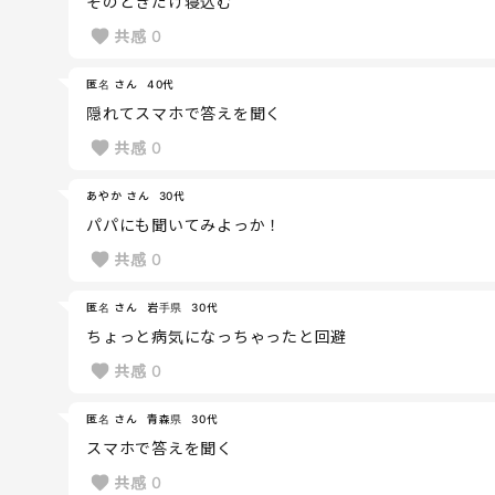
そのときだけ寝込む
共感
0
匿名 さん
40代
隠れてスマホで答えを聞く
共感
0
あやか さん
30代
パパにも聞いてみよっか！
共感
0
匿名 さん
岩手県
30代
ちょっと病気になっちゃったと回避
共感
0
匿名 さん
青森県
30代
スマホで答えを聞く
共感
0