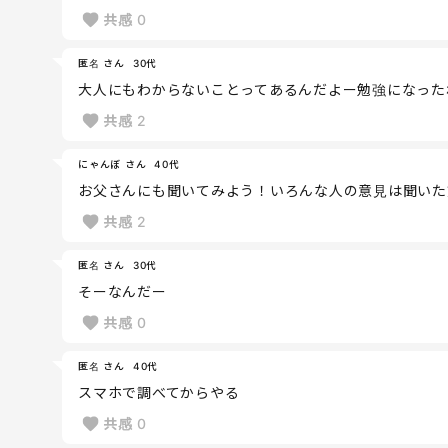
共感
0
匿名 さん
30代
大人にもわからないことってあるんだよー勉強になった
共感
2
にゃんぼ さん
40代
お父さんにも聞いてみよう！いろんな人の意見は聞いた
共感
2
匿名 さん
30代
そーなんだー
共感
0
匿名 さん
40代
スマホで調べてからやる
共感
0