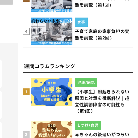
態を調査（第1回）
家事
子育て家庭の家事負担の実
4
態を調査（第2回）
週間コラムランキング
健康/病気
【小学生】朝起きられない
1
原因と対策を徹底解説｜起
立性調節障害の可能性も
（第1回）
しつけ/育児
赤ちゃんの後追いがつらい
2