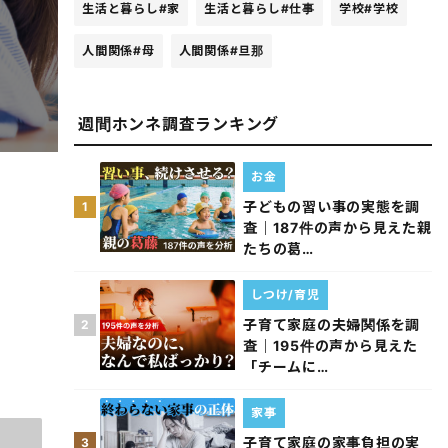
生活と暮らし
#家
生活と暮らし
#仕事
学校
#学校
人間関係
#母
人間関係
#旦那
週間ホンネ調査ランキング
お金
子どもの習い事の実態を調
1
査｜187件の声から見えた親
たちの葛…
しつけ/育児
子育て家庭の夫婦関係を調
2
査｜195件の声から見えた
「チームに…
家事
子育て家庭の家事負担の実
3