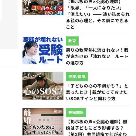
【掲示板の声×公認心理師】
「限界」「一人になりたい」
「消えたい」―― 追い詰められ
る親の心理と、その前にできる
こと
教育
周りの教育熱に流されない！我
が家だけの「潰れない」ルート
の選び方
健康/病気
「子どもの心の不調かも？」と
思ったとき | 親が知っておきた
いSOSサインと関わり方
夫婦関係
【掲示板の声×公認心理師】離
婚は子どもにどう影響する？
（第2回）共同親権で何が変わ