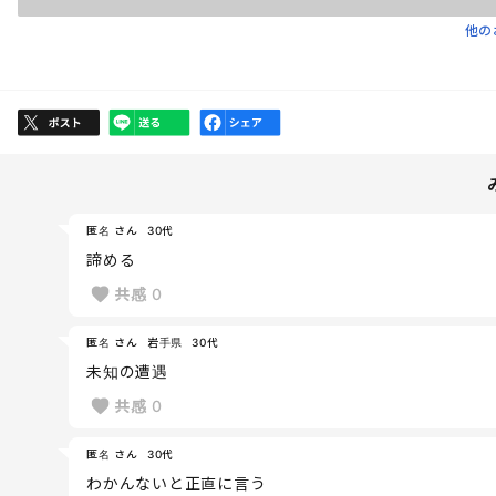
他の
匿名 さん
30代
諦める
共感
0
匿名 さん
岩手県
30代
未知の遭遇
共感
0
匿名 さん
30代
わかんないと正直に言う