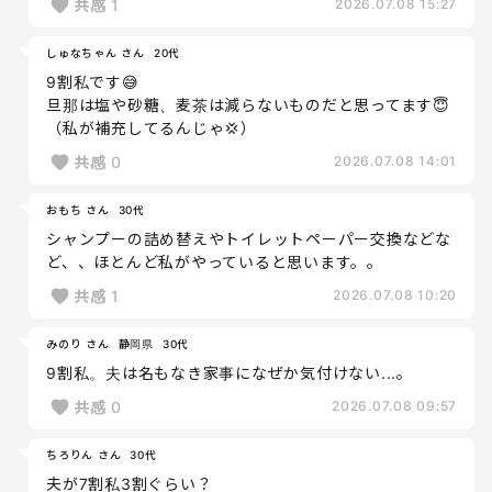
共感
1
2026.07.08 15:27
しゅなちゃん さん
20代
9割私です😅
旦那は塩や砂糖、麦茶は減らないものだと思ってます😇
（私が補充してるんじゃ💢）
共感
0
2026.07.08 14:01
おもち さん
30代
シャンプーの詰め替えやトイレットペーパー交換などな
ど、、ほとんど私がやっていると思います。。
共感
1
2026.07.08 10:20
みのり さん
静岡県
30代
9割私。夫は名もなき家事になぜか気付けない...。
共感
0
2026.07.08 09:57
ちろりん さん
30代
夫が7割私3割ぐらい？