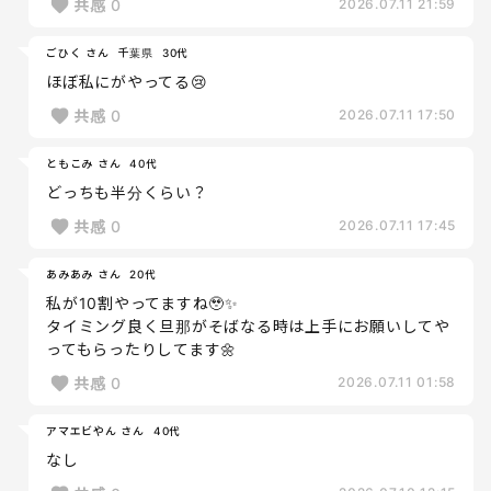
共感
0
2026.07.11 21:59
ごひく さん
千葉県
30代
ほぼ私にがやってる😢
共感
0
2026.07.11 17:50
ともこみ さん
40代
どっちも半分くらい？
共感
0
2026.07.11 17:45
あみあみ さん
20代
私が10割やってますね🥹✨
タイミング良く旦那がそばなる時は上手にお願いしてや
ってもらったりしてます🌼
共感
0
2026.07.11 01:58
アマエビやん さん
40代
なし