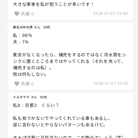
大きな家事を私が担うことが多いです！
共感
0
2026.07.07 23:44
屏風の中の虎 さん
30代
私：99％
夫：1％
麦茶がなくなったら、補充をするのではなく冷水筒をシ
ンクに置くところまではやってくれる（それを洗って、
補充するのは私）。
他は何もしない。
共感
0
2026.07.07 22:05
イルカママ さん
30代
私8：旦那2 くらい？
私も気づかないでやってくれている事もあるし、
逆に言わないとやらないパターンもあるけど。
まぁほぼ家に旦那居ないので、この割合でしょう（笑）