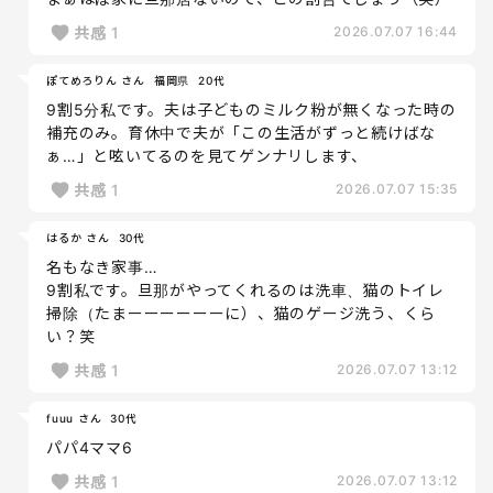
共感
1
2026.07.07 16:44
ぽてめろりん さん
福岡県
20代
9割5分私です。夫は子どものミルク粉が無くなった時の
補充のみ。育休中で夫が「この生活がずっと続けばな
ぁ…」と呟いてるのを見てゲンナリします、
共感
1
2026.07.07 15:35
はるか さん
30代
名もなき家事…
9割私です。旦那がやってくれるのは洗車、猫のトイレ
掃除（たまーーーーーーに）、猫のゲージ洗う、くら
い？笑
共感
1
2026.07.07 13:12
fuuu さん
30代
パパ4ママ6
共感
1
2026.07.07 13:12