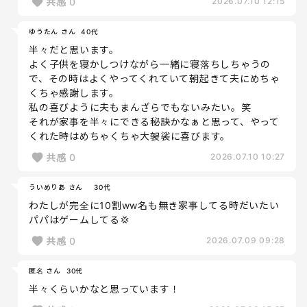
共感
0
2026.07.10 12:15
ゆうたん さん
40代
半々だと思います。
よく子供を寝かしつけながら一緒に寝落ちしちゃうの
で、その時はよくやってくれていて朝起きて夫にめちゃ
くちゃ感謝します。
私の喜びように夫もまんざらでもないみたい。笑
それが家事を半々にできる秘訣かなぁと思って、やって
くれた時はめちゃくちゃ大袈裟に喜びます。
共感
0
2026.07.10 10:27
ういめりあ さん
30代
わたしが完全に10割ww名も無き家事してる時だいたい
パパはゲームしてる💢
共感
0
2026.07.09 09:28
匿名 さん
30代
半々くらいかなと思っています！