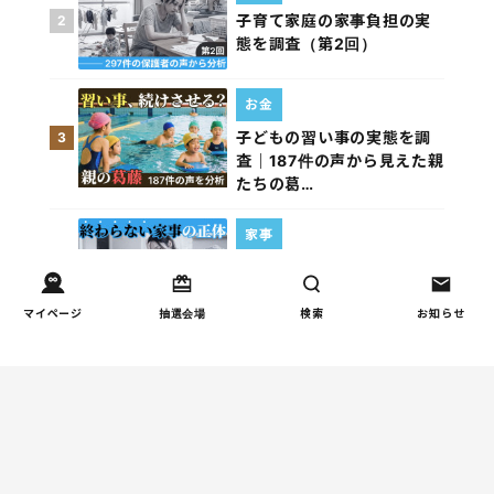
子育て家庭の家事負担の実
2
態を調査（第2回）
お金
子どもの習い事の実態を調
3
査｜187件の声から見えた親
たちの葛…
家事
子育て家庭の家事負担の実
4
態を調査（第1回）
マイページ
抽選会場
検索
お知らせ
週間コラムランキング
しつけ/育児
赤ちゃんの後追いがつらい
1