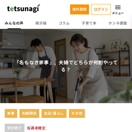
無料登録
ログイン
メニュー
みんなの声
掲示板
コラム
子育て本
ホンネ調査
「名もなき家事」、夫婦でどちらが何割やって
る？
家事
夫婦関係
生活/暮らし
その他
受付終了
当選者確定