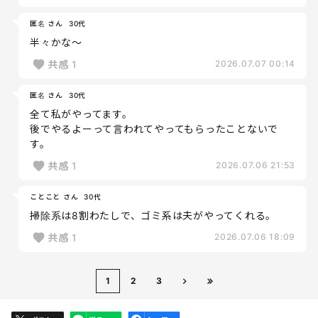
匿名 さん
30代
半々かな〜
共感
1
2026.07.07 00:14
匿名 さん
30代
全て私がやってます。
後でやるよーって言われてやってもらったことないで
す。
共感
1
2026.07.06 21:53
ことこと さん
30代
掃除系は8割わたしで、ゴミ系は夫がやってくれる。
共感
1
2026.07.06 18:09
1
2
3