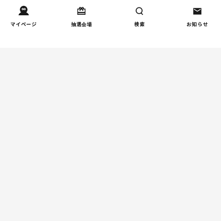
立性調節障害の可能性も
（第1回）
マイページ
抽選会場
検索
お知らせ
しつけ/育児
赤ちゃんの後追いがつらい
2
ときに知っておきたいこと
（第2回）
親子関係
【掲示板の声×公認心理師】
3
「限界」「一人になりた
い」「消えたい」―― 追い
詰められる親の心理と、そ
の前にできること
人間関係
小学生のママ友グループ
4
LINE、正直しんどい...同調
圧力に疲れる理由（第1回）