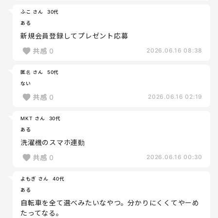
ふこ さん
30代
ある
新規会員登録してプレゼント応募
共感
0
2026.06.16 08:38
匿名 さん
50代
ない
共感
0
2026.06.16 02:19
MKT さん
30代
ある
洗濯機のスマホ連動
共感
0
2026.06.16 00:30
よもぎ さん
40代
ある
自転車を全て選べみたいなやつ。分かりにくくてやーめ
たってなる。