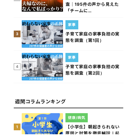
査｜195件の声から見えた
「チームに…
家事
子育て家庭の家事負担の実
3
態を調査（第1回）
家事
子育て家庭の家事負担の実
4
態を調査（第2回）
週間コラムランキング
健康/病気
【小学生】朝起きられない
1
原因と対策を徹底解説｜起