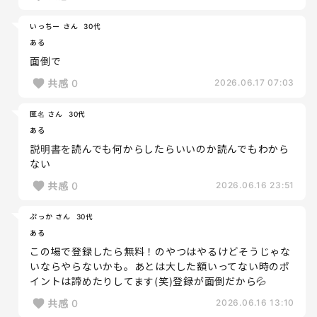
いっちー さん
30代
ある
面倒で
共感
0
2026.06.17 07:03
匿名 さん
30代
ある
説明書を読んでも何からしたらいいのか読んでもわから
ない
共感
0
2026.06.16 23:51
ぷっか さん
30代
ある
この場で登録したら無料！のやつはやるけどそうじゃな
いならやらないかも。あとは大した額いってない時のポ
イントは諦めたりしてます(笑)登録が面倒だから💦
共感
0
2026.06.16 13:10