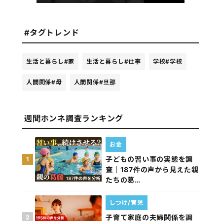
#タグトレンド
生活と暮らし
#家
生活と暮らし
#仕事
学校
#学校
人間関係
#母
人間関係
#旦那
週間ホンネ調査ランキング
お金
子どもの習い事の実態を調
1
査｜187件の声から見えた親
たちの葛…
しつけ/育児
子育て家庭の夫婦関係を調
2