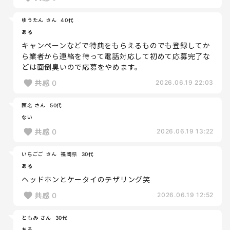
ゆうたん さん
40代
ある
キャンペーンなどで特典をもらえるものでも登録してか
ら業者から連絡を待って電話対応して初めて応募完了な
どは面倒臭いので応募をやめます。
共感
0
2026.06.19 22:03
匿名 さん
50代
ない
共感
0
2026.06.19 13:22
いちごご さん
福岡県
30代
ある
ヘッドホンとケータイのテザリング笑
共感
0
2026.06.19 12:52
ともみ さん
30代
ある