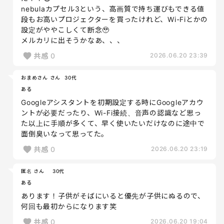
nebulaカプセル3という、高画質で持ち運びもできる値
段もお高いプロジェクターを買ったけれど、Wi-Fiとかの
設定がややこしくて断念🥹
メルカリに出そうかなあ、、、
共感
0
2026.06.20 23:39
おまめさん さん
30代
ある
Googleアシスタントを初期設定する時にGoogleアカウ
ントが必要だったり、Wi-Fi接続、音声の認識など思っ
た以上に手順が多くて、早く使いたいだけなのに途中で
面倒臭いなって思ってた。
共感
0
2026.06.20 23:19
匿名 さん
30代
ある
あります！子供がそばにいると優先が子供にぬるので、
何回も最初からになります笑
共感
0
2026.06.20 19:04