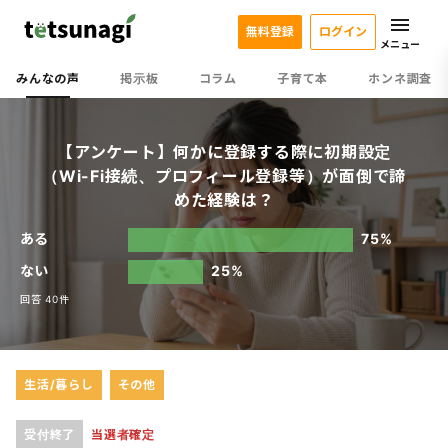
無料登録
ログイン
メニュー
みんなの声
掲示板
コラム
子育て本
ホンネ調査
【アンケート】何かに登録する際に初期設定
（Wi-Fi接続、プロフィール登録等）が面倒で諦
めた経験は？
ある
75%
ない
25%
回答 40件
生活/暮らし
その他
受付終了
当選者確定