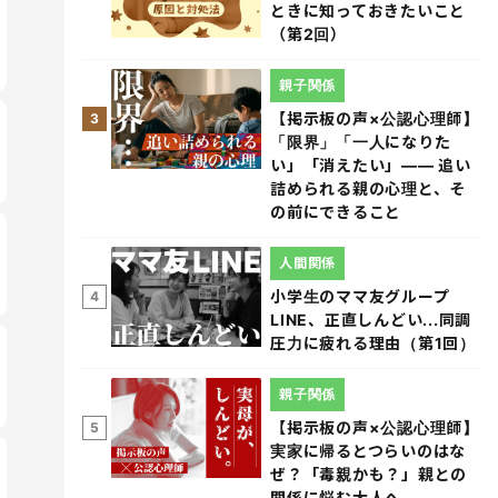
ときに知っておきたいこと
（第2回）
親子関係
【掲示板の声×公認心理師】
3
「限界」「一人になりた
い」「消えたい」―― 追い
詰められる親の心理と、そ
の前にできること
人間関係
小学生のママ友グループ
4
LINE、正直しんどい...同調
圧力に疲れる理由（第1回）
親子関係
【掲示板の声×公認心理師】
5
実家に帰るとつらいのはな
ぜ？「毒親かも？」親との
関係に悩む大人へ