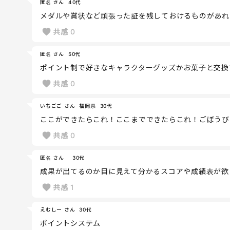
匿名 さん
40代
メダルや賞状など頑張った証を残しておけるものがあれ
共感
0
匿名 さん
50代
ポイント制で好きなキャラクターグッズかお菓子と交換
共感
0
いちごご さん
福岡県
30代
ここができたらこれ！ここまでできたらこれ！ごぼうび
共感
0
匿名 さん
30代
成果が出てるのか目に見えて分かるスコアや成績表が欲
共感
1
えむしー さん
30代
ポイントシステム