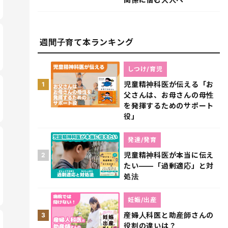
週間子育て本ランキング
しつけ/育児
児童精神科医が伝える「お
1
父さんは、お母さんの母性
を発揮するためのサポート
役」
発達/発育
児童精神科医が本当に伝え
2
たい――「過剰適応」と対
処法
妊娠/出産
産婦人科医と助産師さんの
3
役割の違いは？