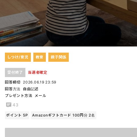
しつけ/育児
教育
親子関係
受付終了
当選者確定
回答締切
2026.06.19 23:59
回答方法
自由記述
プレゼント方法
メール
43
ポイント 5P
Amazonギフトカード 100円分 2名