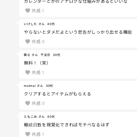
カレンダーとかのアナログな仕組みがあるといいな
共感
1
いけした さん
40代
やらないとダメだよという忠告がしっかり出せる機能
共感
0
匿名 さん
千葉県
30代
無料！（笑）
共感
1
maimai さん
30代
クリアするとアイテムがもらえる
共感
0
ともこみ さん
40代
継続日数を視覚化できればモチベなるはず
共感
1