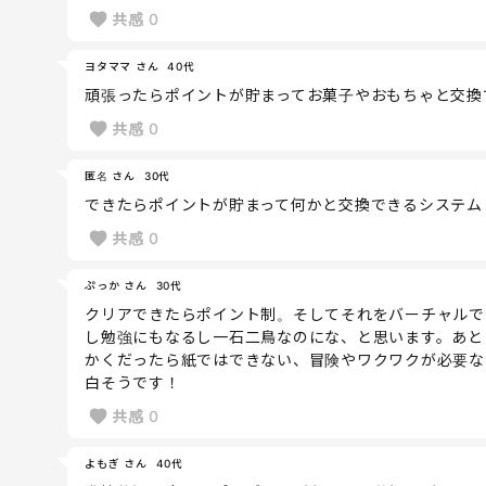
共感
0
ヨタママ さん
40代
頑張ったらポイントが貯まってお菓子やおもちゃと交換
共感
0
匿名 さん
30代
できたらポイントが貯まって何かと交換できるシステム
共感
0
ぷっか さん
30代
クリアできたらポイント制。そしてそれをバーチャルで
し勉強にもなるし一石二鳥なのにな、と思います。あと
かくだったら紙ではできない、冒険やワクワクが必要な
白そうです！
共感
0
よもぎ さん
40代