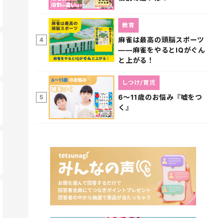
教育
麻雀は最高の頭脳スポーツ
4
――麻雀をやるとIQがぐん
と上がる！
しつけ/育児
6～11歳のお悩み『嘘をつ
5
く』