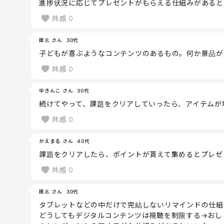
進捗状況に応じてプレゼントがもらえる仕組みがあると
共感
0
匿名 さん
30代
子どもが喜ぶようなコンテンツのあるもの。何か景品が
共感
0
ゆきんこ さん
30代
続けてやって、課題をクリアしていったら、アイテムが
共感
0
かえまる さん
40代
課題をクリアしたら、ポイントが貰えて集めるとプレゼ
共感
0
匿名 さん
30代
タブレットなどの中だけで完結しないリマインドの仕組
どうしてもデジタルコンテンツは視聴を制限する→おし