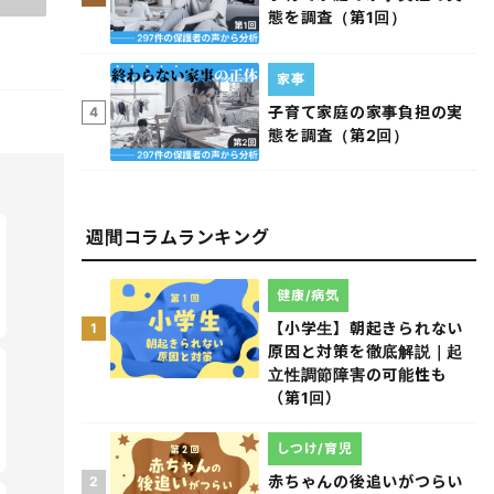
態を調査（第1回）
家事
子育て家庭の家事負担の実
4
態を調査（第2回）
週間コラムランキング
健康/病気
【小学生】朝起きられない
1
原因と対策を徹底解説｜起
立性調節障害の可能性も
（第1回）
しつけ/育児
赤ちゃんの後追いがつらい
2