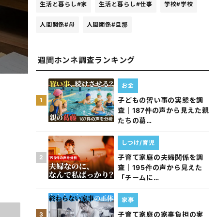
生活と暮らし
#家
生活と暮らし
#仕事
学校
#学校
人間関係
#母
人間関係
#旦那
週間ホンネ調査ランキング
お金
子どもの習い事の実態を調
1
査｜187件の声から見えた親
たちの葛…
しつけ/育児
子育て家庭の夫婦関係を調
2
査｜195件の声から見えた
「チームに…
家事
子育て家庭の家事負担の実
3