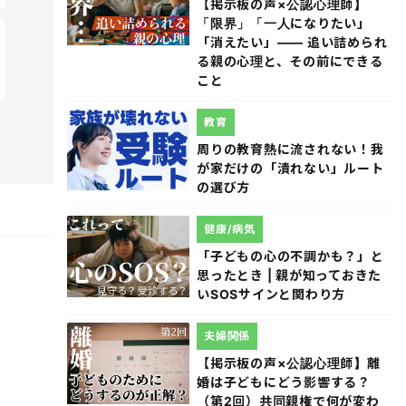
【掲示板の声×公認心理師】
「限界」「一人になりたい」
「消えたい」―― 追い詰められ
る親の心理と、その前にできる
こと
教育
周りの教育熱に流されない！我
が家だけの「潰れない」ルート
の選び方
健康/病気
「子どもの心の不調かも？」と
思ったとき | 親が知っておきた
いSOSサインと関わり方
夫婦関係
【掲示板の声×公認心理師】離
婚は子どもにどう影響する？
（第2回）共同親権で何が変わ