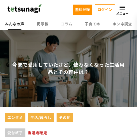
無料登録
ログイン
メニュー
みんなの声
掲示板
コラム
子育て本
ホンネ調査
今まで愛用していたけど、使わなくなった生活用
品とその理由は？
エンタメ
生活/暮らし
その他
受付終了
当選者確定