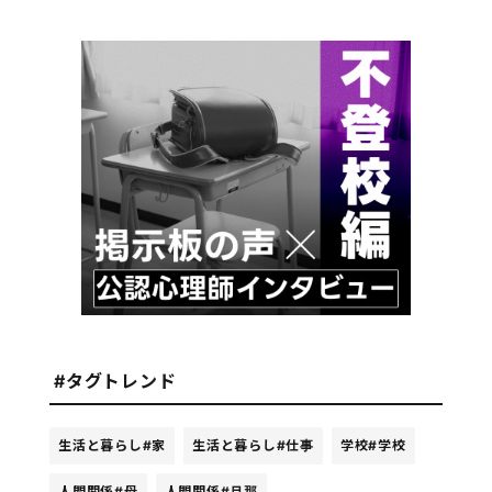
#タグトレンド
生活と暮らし
#家
生活と暮らし
#仕事
学校
#学校
人間関係
#母
人間関係
#旦那