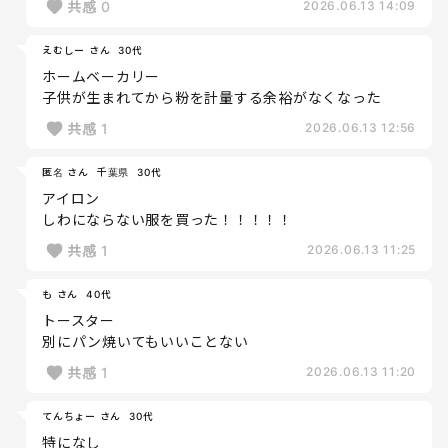
共感
0
2026.06.13 14:09
えむしー さん
30代
ホームベーカリー
子供が生まれてから粉を計量する余裕がなくなった
共感
1
2026.06.13 12:56
匿名 さん
千葉県
30代
アイロン
しわにならない服を買った！！！！！
共感
1
2026.06.13 11:25
も さん
40代
トースター
別にパン焼いてもいいことない
共感
1
2026.06.13 11:20
てんちょー さん
30代
特になし