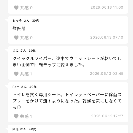
共感
0
2026.06.13 11:00
もっそ さん
30代
炊飯器
共感
0
2026.06.13 07:10
ふこ さん
30代
クイックルワイパー、途中でウェットシートが乾いてし
まい面倒で回転モップに変えました。
共感
1
2026.06.13 02:45
Pom さん
40代
トイレを拭く専用シート。トイレットペーパーに除菌ス
プレーをかけて流すようになった。乾燥を気にしなくて
も◎
共感
1
2026.06.12 17:27
匿名 さん
40代