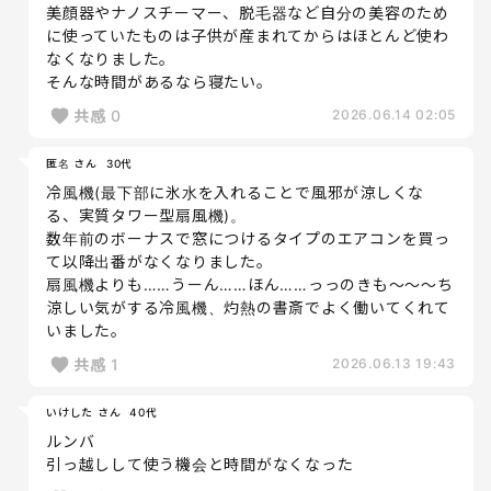
美顔器やナノスチーマー、脱毛器など自分の美容のため
に使っていたものは子供が産まれてからはほとんど使わ
なくなりました。
そんな時間があるなら寝たい。
共感
0
2026.06.14 02:05
匿名 さん
30代
冷風機(最下部に氷水を入れることで風邪が涼しくな
る、実質タワー型扇風機)。
数年前のボーナスで窓につけるタイプのエアコンを買っ
て以降出番がなくなりました。
扇風機よりも……うーん……ほん……っっのきも〜〜〜ち
涼しい気がする冷風機、灼熱の書斎でよく働いてくれて
いました。
共感
1
2026.06.13 19:43
いけした さん
40代
ルンバ
引っ越しして使う機会と時間がなくなった