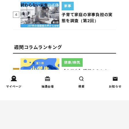
家事
子育て家庭の家事負担の実
4
態を調査（第2回）
週間コラムランキング
健康/病気
【小学生】朝起きられない
1
原因と対策を徹底解説｜起
立性調節障害の可能性も
マイページ
抽選会場
検索
お知らせ
（第1回）
しつけ/育児
赤ちゃんの後追いがつらい
2
ときに知っておきたいこと
（第2回）