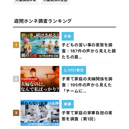
週間ホンネ調査ランキング
お金
子どもの習い事の実態を調
1
査｜187件の声から見えた親
たちの葛…
しつけ/育児
子育て家庭の夫婦関係を調
2
査｜195件の声から見えた
「チームに…
家事
子育て家庭の家事負担の実
3
態を調査（第1回）