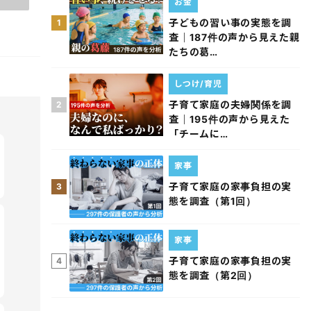
お金
子どもの習い事の実態を調
1
査｜187件の声から見えた親
たちの葛…
しつけ/育児
子育て家庭の夫婦関係を調
2
査｜195件の声から見えた
「チームに…
家事
子育て家庭の家事負担の実
3
態を調査（第1回）
家事
子育て家庭の家事負担の実
4
態を調査（第2回）