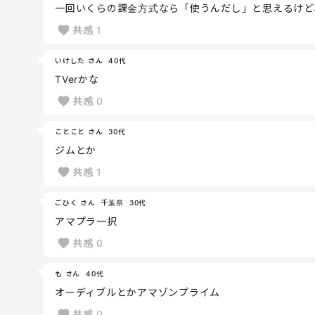
一回いくらの課金方式なら「使うんだし」と思えるけど
共感
1
いけした さん
40代
TVerかな
共感
0
ことこと さん
30代
ジムとか
共感
1
ごひく さん
千葉県
30代
アマプラ一択
共感
0
も さん
40代
オーディブルとかアマゾンプライム
共感
0