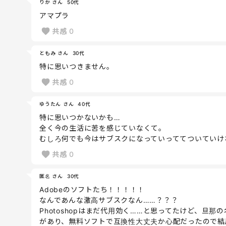
りか さん
50代
アマプラ
共感
0
ともみ さん
30代
特に思いつきません。
共感
0
ゆうたん さん
40代
特に思いつかないかも…
全く今の生活に苦を感じていなくて。
むしろ何でも今はサブスクになっていっててついていけ
共感
0
匿名 さん
30代
Adobeのソフトたち！！！！！
なんであんな激高サブスクなん……？？？
Photoshopはまだ代用効く……と思ってたけど、旦
があり、無料ソフトで互換性大丈夫か心配だったので結局