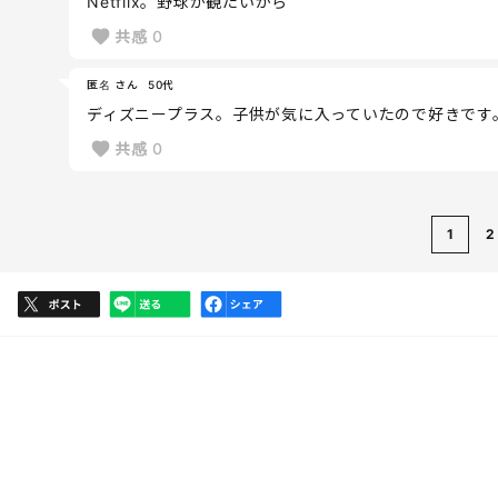
Netflix。野球が観たいから
共感
0
匿名 さん
50代
ディズニープラス。子供が気に入っていたので好きです
共感
0
1
2