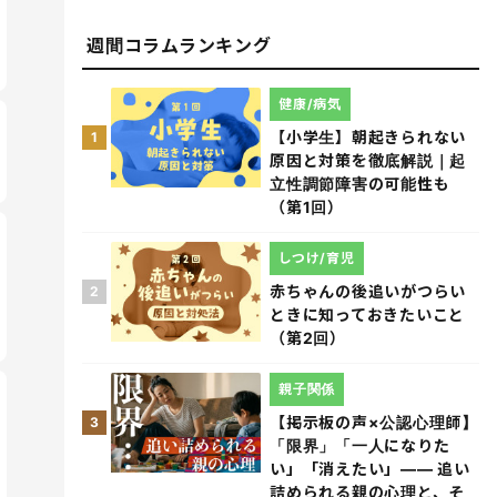
週間コラムランキング
健康/病気
【小学生】朝起きられない
1
原因と対策を徹底解説｜起
立性調節障害の可能性も
（第1回）
しつけ/育児
赤ちゃんの後追いがつらい
2
ときに知っておきたいこと
（第2回）
親子関係
【掲示板の声×公認心理師】
3
「限界」「一人になりた
い」「消えたい」―― 追い
詰められる親の心理と、そ