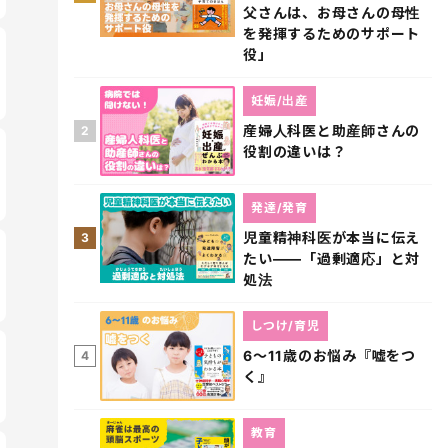
父さんは、お母さんの母性
を発揮するためのサポート
役」
妊娠/出産
産婦人科医と助産師さんの
2
役割の違いは？
発達/発育
児童精神科医が本当に伝え
3
たい――「過剰適応」と対
処法
しつけ/育児
6～11歳のお悩み『嘘をつ
4
く』
教育