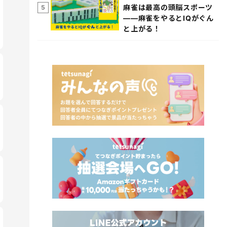
麻雀は最高の頭脳スポーツ
5
――麻雀をやるとIQがぐん
と上がる！