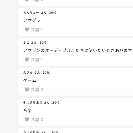
てんちょー さん
30代
アマプラ
共感
1
ふこ さん
30代
アマゾンのオーディブル、たまに使いたいときあります
共感
1
えりな さん
30代
ゲーム
共感
0
そよきちまま さん
20代
音楽
共感
0
ういめりあ さん
30代