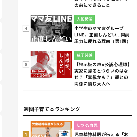
の前にできること
人間関係
小学生のママ友グループ
4
LINE、正直しんどい...同調
圧力に疲れる理由（第1回）
親子関係
【掲示板の声×公認心理師】
5
実家に帰るとつらいのはな
ぜ？「毒親かも？」親との
関係に悩む大人へ
週間子育て本ランキング
しつけ/育児
児童精神科医が伝える「お
1