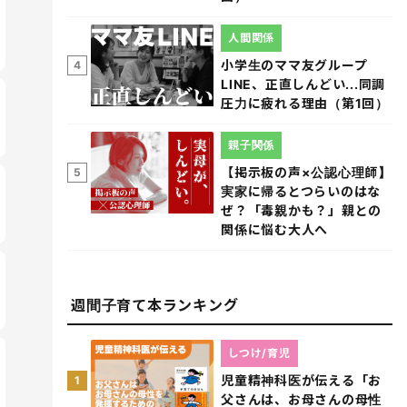
人間関係
小学生のママ友グループ
4
LINE、正直しんどい...同調
圧力に疲れる理由（第1回）
親子関係
【掲示板の声×公認心理師】
5
実家に帰るとつらいのはな
ぜ？「毒親かも？」親との
関係に悩む大人へ
週間子育て本ランキング
しつけ/育児
児童精神科医が伝える「お
1
父さんは、お母さんの母性