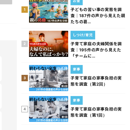
お金
子どもの習い事の実態を調
1
査｜187件の声から見えた親
たちの葛…
しつけ/育児
子育て家庭の夫婦関係を調
2
査｜195件の声から見えた
「チームに…
家事
子育て家庭の家事負担の実
3
態を調査（第2回）
家事
子育て家庭の家事負担の実
4
態を調査（第1回）