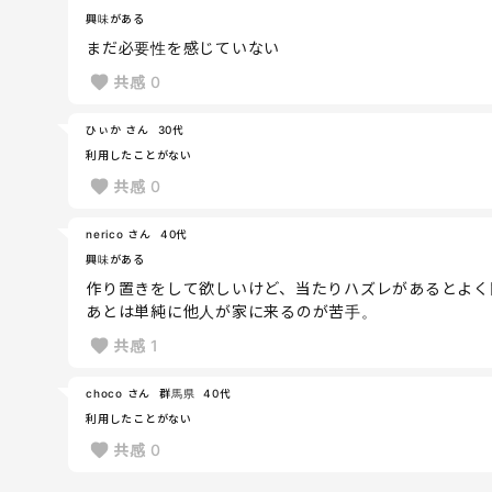
興味がある
まだ必要性を感じていない
共感
0
ひぃか さん
30代
利用したことがない
共感
0
nerico さん
40代
興味がある
作り置きをして欲しいけど、当たりハズレがあるとよく
あとは単純に他人が家に来るのが苦手。
共感
1
choco さん
群馬県
40代
利用したことがない
共感
0