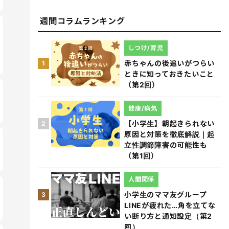
週間コラムランキング
しつけ/育児
赤ちゃんの後追いがつらい
1
ときに知っておきたいこと
（第2回）
健康/病気
【小学生】朝起きられない
2
原因と対策を徹底解説｜起
立性調節障害の可能性も
（第1回）
人間関係
小学生のママ友グループ
3
LINEが疲れた…角を立てな
い断り方と通知設定（第2
回）