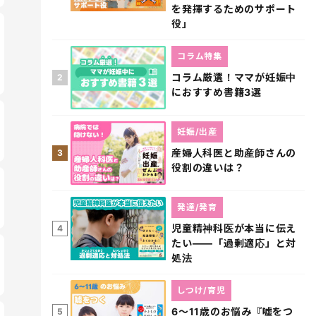
を発揮するためのサポート
役」
コラム特集
コラム厳選！ママが妊娠中
2
におすすめ書籍3選
妊娠/出産
産婦人科医と助産師さんの
3
役割の違いは？
発達/発育
児童精神科医が本当に伝え
4
たい――「過剰適応」と対
処法
しつけ/育児
6～11歳のお悩み『嘘をつ
5