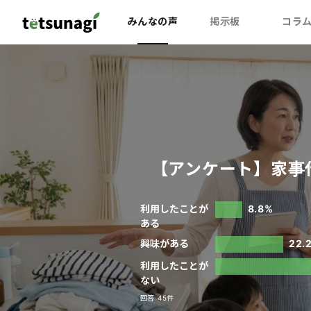
みんなの声
掲示板
コラ
【アンケート】家事
利用したことが
8.8%
ある
興味がある
22.
利用したことが
ない
回答 45件