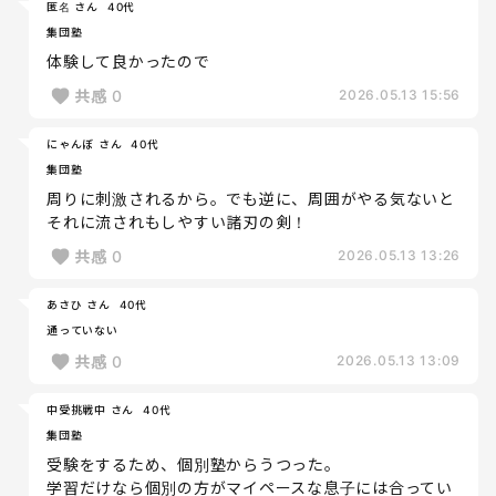
匿名 さん
40代
集団塾
体験して良かったので
共感
0
2026.05.13 15:56
にゃんぼ さん
40代
集団塾
周りに刺激されるから。でも逆に、周囲がやる気ないと
それに流されもしやすい諸刃の剣！
共感
0
2026.05.13 13:26
あさひ さん
40代
通っていない
共感
0
2026.05.13 13:09
中受挑戦中 さん
40代
集団塾
受験をするため、個別塾からうつった。
学習だけなら個別の方がマイペースな息子には合ってい