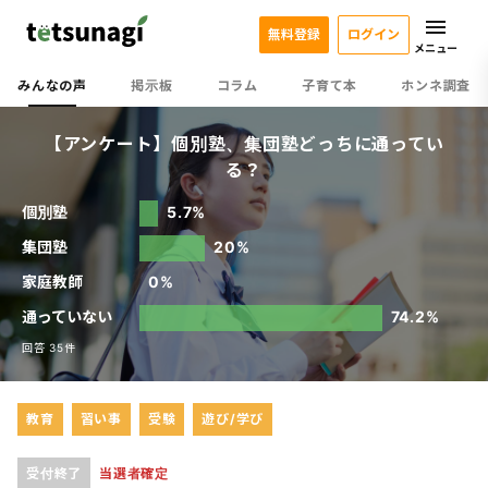
無料登録
ログイン
メニュー
みんなの声
掲示板
コラム
子育て本
ホンネ調査
【アンケート】個別塾、集団塾どっちに通ってい
る？
個別塾
5.7%
集団塾
20%
家庭教師
0%
通っていない
74.2%
回答 35件
教育
習い事
受験
遊び/学び
受付終了
当選者確定