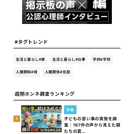
#タグトレンド
生活と暮らし
#家
生活と暮らし
#仕事
学校
#学校
人間関係
#母
人間関係
#旦那
週間ホンネ調査ランキング
お金
子どもの習い事の実態を調
1
査｜187件の声から見えた親
たちの葛…