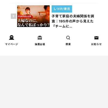
しつけ/育児
子育て家庭の夫婦関係を調
2
査｜195件の声から見えた
「チームに…
家事
子育て家庭の家事負担の実
マイページ
抽選会場
検索
お知らせ
3
態を調査（第1回）
家事
子育て家庭の家事負担の実
4
態を調査（第2回）
週間コラムランキング