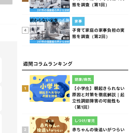
態を調査（第1回）
家事
子育て家庭の家事負担の実
4
態を調査（第2回）
週間コラムランキング
健康/病気
【小学生】朝起きられない
1
原因と対策を徹底解説｜起
立性調節障害の可能性も
（第1回）
しつけ/育児
赤ちゃんの後追いがつらい
2