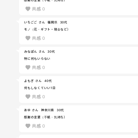
共感
0
いちごご さん
福岡県
30代
モノ（花・ギフト・現金など）
共感
0
みなぽん さん
30代
特に何もいらない
共感
0
よもぎ さん
40代
何もしなくていい1日
共感
0
あゆ さん
神奈川県
30代
感謝の言葉（手紙・気持ち）
共感
0