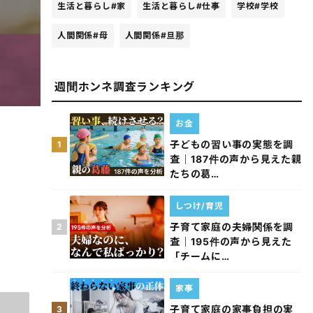
生活と暮らし
#家
生活と暮らし
#仕事
学校
#学校
人間関係
#母
人間関係
#旦那
週間ホンネ調査ランキング
お金
子どもの習い事の実態を調
1
査｜187件の声から見えた親
たちの葛…
しつけ/育児
子育て家庭の夫婦関係を調
2
査｜195件の声から見えた
「チームに…
家事
子育て家庭の家事負担の実
3