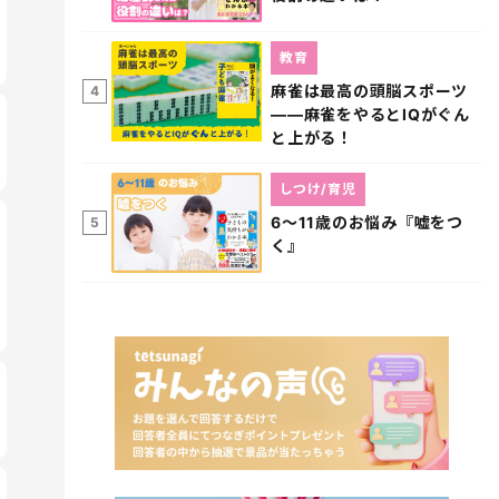
教育
麻雀は最高の頭脳スポーツ
4
――麻雀をやるとIQがぐん
と上がる！
しつけ/育児
6～11歳のお悩み『嘘をつ
5
く』