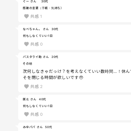
ぐー さん
30代
感謝の言葉（手紙・気持ち）
共感
1
なべちゃん。 さん
30代
何もしなくていい1日
共感
0
パスタライ助 さん
20代
その他
次何しなきゃだっけ？を考えなくていい数時間…！休ん
そを閉じる時間が欲しいです🥹
共感
2
匿名 さん
40代
何もしなくていい1日
共感
0
みゆパパ さん
50代