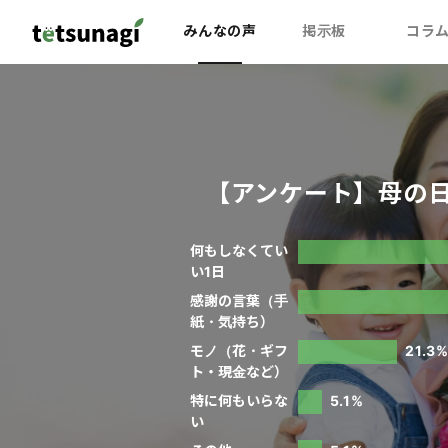
みんなの声
掲示板
コラ
【アンケート】母の
何もしなくてい
い1日
感謝の言葉（手
紙・気持ち）
モノ（花・ギフ
21.3
ト・現金など）
特に何もいらな
5.1%
い