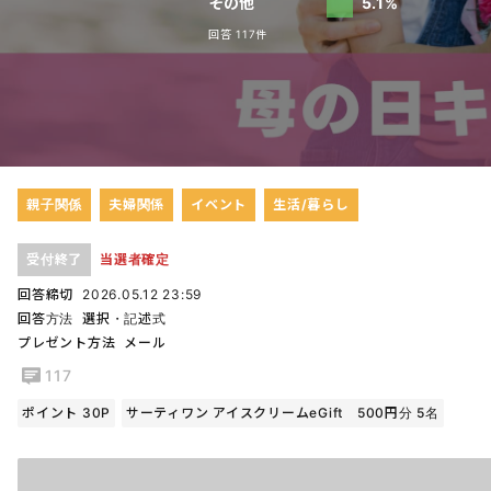
その他
5.1%
回答 117件
親子関係
夫婦関係
イベント
生活/暮らし
受付終了
当選者確定
回答締切
2026.05.12 23:59
回答方法
選択・記述式
プレゼント方法
メール
117
ポイント 30P
サーティワン アイスクリームeGift 500円分 5名