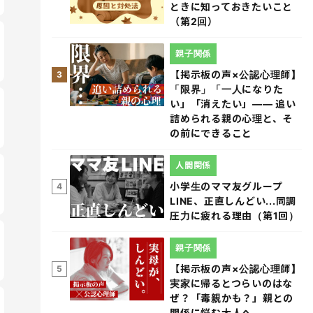
ときに知っておきたいこと
（第2回）
親子関係
【掲示板の声×公認心理師】
3
「限界」「一人になりた
い」「消えたい」―― 追い
詰められる親の心理と、そ
の前にできること
人間関係
小学生のママ友グループ
4
LINE、正直しんどい...同調
圧力に疲れる理由（第1回）
親子関係
【掲示板の声×公認心理師】
5
実家に帰るとつらいのはな
ぜ？「毒親かも？」親との
関係に悩む大人へ