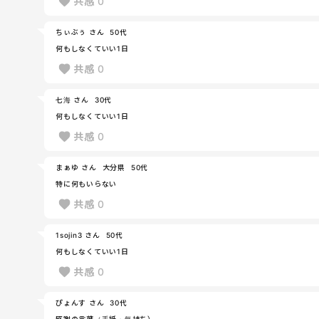
共感
0
ちぃぶぅ さん
50代
何もしなくていい1日
共感
0
七海 さん
30代
何もしなくていい1日
共感
0
まぁゆ さん
大分県
50代
特に何もいらない
共感
0
1sojin3 さん
50代
何もしなくていい1日
共感
0
ぴょんす さん
30代
感謝の言葉（手紙・気持ち）