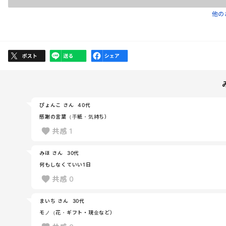
他の
ぴょんこ さん
40代
感謝の言葉（手紙・気持ち）
共感
1
みほ さん
30代
何もしなくていい1日
共感
0
まいち さん
30代
モノ（花・ギフト・現金など）