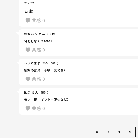
その他
お金
共感
0
なないろ さん
30代
何もしなくていい1日
共感
0
ふうこまま さん
30代
感謝の言葉（手紙・気持ち）
共感
0
匿名 さん
50代
モノ（花・ギフト・現金など）
共感
0
1
2