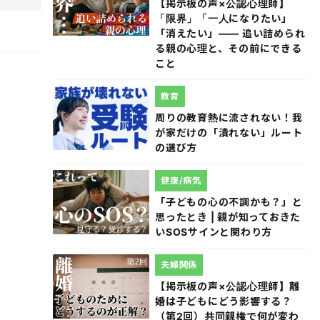
【掲示板の声×公認心理師】
「限界」「一人になりたい」
「消えたい」―― 追い詰められ
る親の心理と、その前にできる
こと
教育
周りの教育熱に流されない！我
が家だけの「潰れない」ルート
の選び方
健康/病気
「子どもの心の不調かも？」と
思ったとき | 親が知っておきた
いSOSサインと関わり方
夫婦関係
【掲示板の声×公認心理師】離
婚は子どもにどう影響する？
（第2回）共同親権で何が変わ