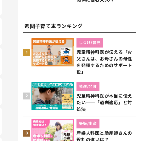
週間子育て本ランキング
しつけ/育児
児童精神科医が伝える「お
1
父さんは、お母さんの母性
を発揮するためのサポート
役」
発達/発育
児童精神科医が本当に伝え
2
たい――「過剰適応」と対
処法
妊娠/出産
産婦人科医と助産師さんの
3
役割の違いは？