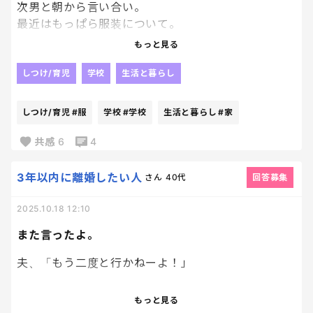
次男と朝から言い合い。
最近はもっぱら服装について。
ほんっとにめんどくさい男なんだよな、、
もっと見る
しつけ/育児
学校
生活と暮らし
家出る前に玄関で私に対してイライラをぶつけてた
しつけ/育児
#服
学校
#学校
生活と暮らし
#家
けど、文句吐いて出て行きやがった、、
まじでムカついて、私もいつもは見送るけど、そっこ
共感
6
4
ー鍵してやった😇
3年以内に離婚したい人
さん
40代
回答募集
腹立つ〜
2025.10.18 12:10
また言ったよ。
夫、「もう二度と行かねーよ！」
息子の体育祭。
もっと見る