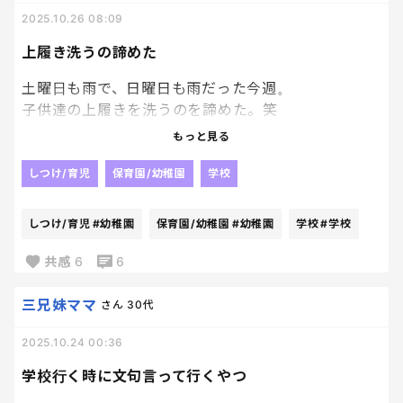
2025.10.26 08:09
上履き洗うの諦めた
土曜日も雨で、日曜日も雨だった今週。
子供達の上履きを洗うのを諦めた。笑
もっと見る
幼稚園はまだ綺麗な方だからいいけど、学校は結構
汚いから絶対毎週洗いたいんだけど今週はさすがに
しつけ/育児
保育園/幼稚園
学校
もう諦めた。笑
しつけ/育児
#幼稚園
保育園/幼稚園
#幼稚園
学校
#学校
息子たちよ、ごめん
来週は絶対に洗おうな？笑
共感
6
6
三兄妹ママ
さん
30代
2025.10.24 00:36
学校行く時に文句言って行くやつ