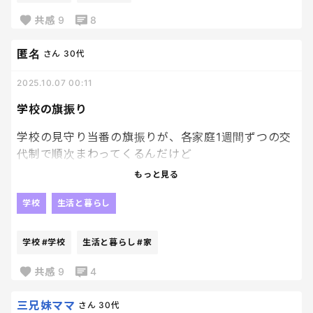
夫は1人で、自分の習い事行っちゃって。
って思った。笑
共感
9
8
泣いてる私に、
匿名
さん
30代
なんの慰めの優しい言葉もなく、
自分は関係ないみたいな顔して、
2025.10.07 00:11
行っちゃったよ。
学校の旗振り
そのあと、
学校の見守り当番の旗振りが、各家庭1週間ずつの交
帰宅して
代制で順次まわってくるんだけど
大変だったよ。
これ地味にすんごく面倒なのよ。
もっと見る
息子がね、
子供達の安全を守るわけだから、いい事なんだけ
学校
生活と暮らし
行き場のない怒りを私にだけ
ど、1週間毎日旗振りの場所まで行き、待機、見守
ぶつけてきたよ。
り、見送りって結構時間とられるしきついのよ。
学校
#学校
生活と暮らし
#家
辛くてもね、
世の中のお母さんたちは素晴らしいですわ、本当。
共感
9
4
誰にも話せないからね。
笑
わかってくれる夫はいないからね。
自分で自分の褒めなきゃやってられないわ
三兄妹ママ
さん
30代