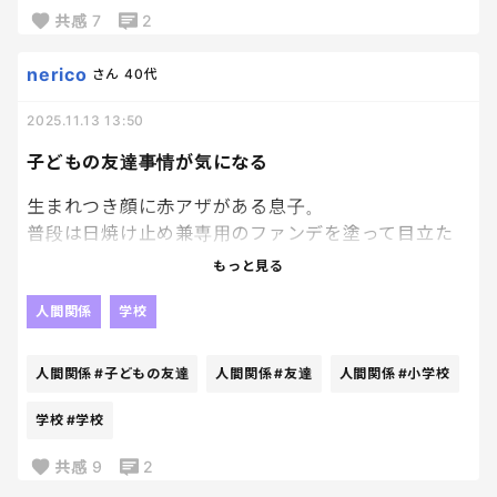
共感
7
2
こっちは連絡事項として普通に送ってるだけなのに、
仲良しメンバー同士だけで勝手に盛り上がって
nerico
さん
40代
話が終わってることもしょっちゅうあるし。完全に
2025.11.13 13:50
蚊帳の外なんだよね。
子どもの友達事情が気になる
LINEではそうなのにリアルで顔合わせると満面の笑
みで「ニコっ」だし、
生まれつき顔に赤アザがある息子。
怖すぎる。悪寒しかない。
普段は日焼け止め兼専用のファンデを塗って目立た
なくしているんだけど、成長するにつれて、見た目を
もっと見る
学校関係だから抜けるに抜けないし。
気にするようになってきて。
もう全部無視するくらいでいいのかな。
人間関係
学校
当たり前のことなんだけど、そのアザのことがある
同じような空気を味わっている人いますか？
から、引っ込み思案な性格が助長されているよう
人間関係
#子どもの友達
人間関係
#友達
人間関係
#小学校
どんな風に処理していますか？
な、自信が持てないのかな…と思ったり。
学校
#学校
小学校では友達はいるし楽しそうだけど、よく休み
共感
9
2
時間は1人でいたり、1人で帰ってきたり、まぁそれは