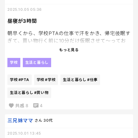
1人で抱えるのつらくなるよ。
2025.10.05 05:36
昼寝が3時間
朝早くから、学校PTAの仕事で汗をかき、帰宅後眠す
ぎて、買い物行く前に10分だけ仮眠させて〜ってお
願いして寝たら
もっと見る
なんと
学校
生活と暮らし
3時間も寝てたらしい。笑
学校
#PTA
学校
#学校
生活と暮らし
#仕事
起こしたけど、怒るからそのままにしてたと。笑
生活と暮らし
#買い物
共感
8
4
全然記憶がないの。こっわ。笑
三兄妹ママ
さん
30代
2025.10.01 13:45