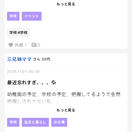
小学校が別だから仕方ないけど、金土と早起きで休
もっと見る
めなくてツライ…😇
学校
イベント
しかも寒いし…
学校
#学校
とりあえず小学校行ってきます…
共感
7
6
三兄妹ママ
さん
30代
2025.11.07 00:30
最近忘れすぎ、、、💦
幼稚園の予定、学校の予定、把握してるようで全然
把握しきれてない私、、、
もっと見る
予定表にかいてるのに、それを見てるはずなのに、
脳みそが追いついていない！！
学校
生活と暮らし
お仕事
やばい！！