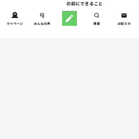
の前にできること
人間関係
マイページ
みんなの声
検索
お知らせ
小学生のママ友グループ
4
LINE、正直しんどい...同調
圧力に疲れる理由（第1回）
親子関係
【掲示板の声×公認心理師】
5
実家に帰るとつらいのはな
ぜ？「毒親かも？」親との
関係に悩む大人へ
週間子育て本ランキング
しつけ/育児
児童精神科医が伝える「お
1