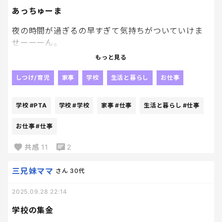
あっちゅーま
夜の時間が過ぎるの早すぎて気持ちがついていけま
せーーーん。
もっと見る
最近は、近々学校でお祭りの様な行事をPTA主催で
行うので副会長の私は目まぐるしい忙しさにやられ
しつけ/育児
家事
学校
生活と暮らし
お仕事
てまーーーす
学校
#PTA
学校
#学校
家事
#仕事
生活と暮らし
#仕事
仕事も、まだまだ覚えることが多くて毎日メモばっ
か
お仕事
#仕事
共感
11
2
インプットばっかりして、アウトプットできてない
ので全然覚えられませーん
三兄妹ママ
さん
30代
2025.09.28 22:14
学校の集金