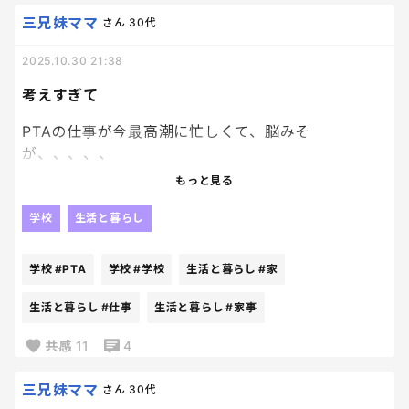
三兄妹ママ
さん
30代
2025.10.30 21:38
考えすぎて
PTAの仕事が今最高潮に忙しくて、脳みそ
が、、、、、
もっと見る
ボランティアでこんなに仕事量あるのキツすぎな〜
学校
生活と暮らし
学校によっても違うんだろうけど、うちの学校はかな
り仕事量あるとおもうわ😇
学校
#PTA
学校
#学校
生活と暮らし
#家
働いて、家事育児しておまけにこの仕事量って鬼畜す
生活と暮らし
#仕事
生活と暮らし
#家事
ぎるだろおぉ
共感
11
4
三兄妹ママ
さん
30代