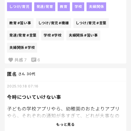
普段子どもの学校のことなんか無関心で、
イベントなんかも全然興味ない。
しつけ/育児
発達/発育
教育
学校
夫婦関係
もちろん、今回の体育祭のことも知らなかったし、
一緒になんか行きたくないけど…
教育
#習い事
しつけ/育児
#機嫌
しつけ/育児
#言葉
息子のこと想ったら、
発達/発育
#言葉
学校
#学校
夫婦関係
#習い事
伝えなきゃとおもって、
夫婦関係
#学校
教えた。行かないというかなと思ったら、
意外と今回は、いこーかな、
共感
7
6
となったので、一緒に行くことに。
匿名
さん
30代
でも、最後らへん息子に
嫌なことがあって、帰りの車で息子が
2025.10.18 07:16
機嫌わるくグチグチ行ってたら、
今時についていけない事
「来なくてもよかったのに、まぁ二度と行かないか
なら」
子どもの学校アプリやら、幼稚園のおたよりアプリ
だとよ。
やら、それぞれの通知が多すぎて、どれが大事なの
かわからんし、何がなんだっけ？ってなるの私だ
もっと見る
こないだの家族旅行も、
け？笑