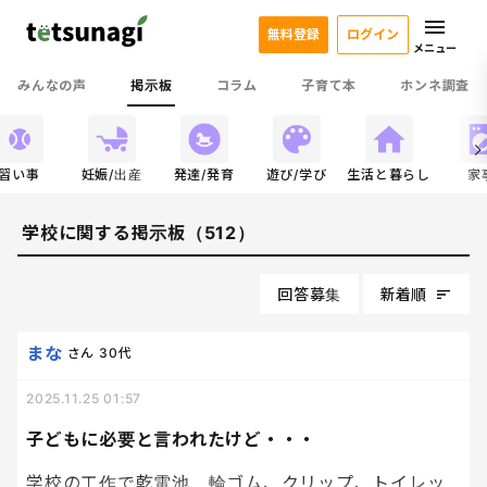
無料登録
ログイン
メニュー
みんなの声
掲示板
コラム
子育て本
ホンネ調査
習い事
妊娠/出産
発達/発育
遊び/学び
生活と暮らし
家
学校に関する掲示板（512）
回答募集
新着順
まな
さん
30代
2025.11.25 01:57
子どもに必要と言われたけど・・・
学校の工作で乾電池、輪ゴム、クリップ、トイレッ