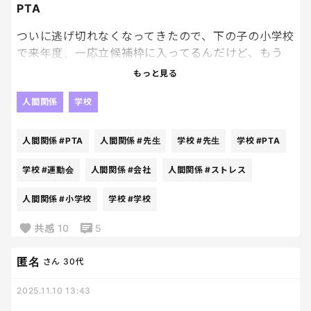
今の時代の子どもたち、幸せだぞ！！！！
PTA
ついに逃げ切れなくなってきたので、下の子の小学校
で来年度、一応立候補枠に入ってるんだけど、もう
さ、みんな嫌がっているんだからやめるべきだよ
もっと見る
ね。
外部委託か任意参加でいいような…そもそもなんで小
人間関係
学校
学校にPTAがなきゃいけないのか改めて調べてみた
ら、
人間関係
#PTA
人間関係
#先生
学校
#先生
学校
#PTA
「PTAの主な目的は、保護者と先生が協力し合って学
学校
#運動会
人間関係
#会社
人間関係
#ストレス
校運営に携わり、子どもの学習環境を整えていくとい
人間関係
#小学校
学校
#学校
うこと。運動会や文化祭の運営をお手伝いしたり、
廃品回収やベルマークの収益で学校に必要なものを
共感
10
5
購入したりするなどの活動も行う。学校運営は先生
が中心になって行うものではあるのですが、先生た
匿名
さん
30代
ちだけではやりきれない部分を、保護者が中心にな
って補っていく。」
2025.11.10 13:43