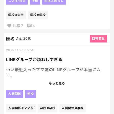
まじどーゆことやねん！！
しつけ/育児
学校
生活と暮らし
担任の先生に、まだ提出されてませんけどって電話で
言われたんだぞ！！
学校
#先生
学校
#学校
私はすぐにサインした！！
共感
7
4
ほんとーーにムカつく😠
匿名
さん
30代
回答募集
2025.11.20 05:54
LINEグループが煩わしすぎる
つい最近入ったママ友のLINEグループが本当にム
リ。
もっと見る
あの独特の空気感が限界点越えてる。
人間関係
学校
返信する相手は毎回決まっていて（みんな一番気を遣
ってる人）、
人間関係
#ママ友
学校
#学校
人間関係
#無視
それ以外は秒で既読スルーだし。