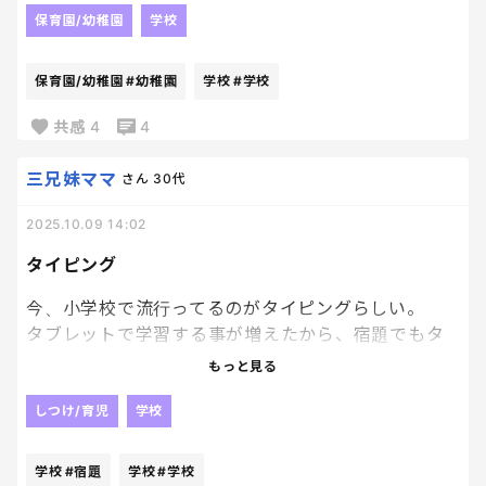
その一言以来、家族のお出かけ行ってない。
保育園/幼稚園
学校
結局手紙でもらって、自分でマーカーひいたりで保管
あの時も、
してた方がわかるんだよね
保育園/幼稚園
#幼稚園
学校
#学校
息子が帰りの車でグチグチ言い出した時、言ったん
だよ。
今時についていけない、悲しさ。笑
共感
4
4
「こんな家族ともう二度と出かけないからな！」
三兄妹ママ
さん
30代
「二度とどっか行きたいとか言うなよ！」ってね。
2025.10.09 14:02
タイピング
それでもあんたは父親か。
今、小学校で流行ってるのがタイピングらしい。
思春期で、すごく繊細で
タブレットで学習する事が増えたから、宿題でもタ
難しい年頃の息子がさ、
イピングでるし、昼休みもタイピングで遊んでるら
もっと見る
母親に反抗、暴言してさ、
しい。
今日も泣いちゃったんだよ。
しつけ/育児
学校
すげえ。
先に家族帰らせて、
令和だ。
学校
#宿題
学校
#学校
私車の中で泣いてたんだけどさ、