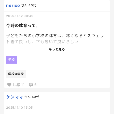
誰しもがあると思うんだけど、塾でも友達は1人だけ
nerico
さん
40代
で同世代と話そうとしてない様子。
私が気にしすぎなんだろうか😂
2025.11.12 00:49
確かに私も友達を作ることが苦手で、誰かが話しか
今時の体育って。
けてきてくれることで、仲良くなる…別に1人でも…
子どもたちの小学校の体育は、寒くなるとスウェッ
みたいな性格だったから、似てる部分もあるのか
ト着て良いし、下も履いて良いらしい…
な。
もっと見る
いいなーおい。
アザのことは、ずっと話しているけど、個性として
学校
前を向いて生きてほしいなと思うんだよね。
私はブルマの時代だったぞ。
見た目問題、難しいけど、彼を好きでいてくれる人
しかも当時の冬はやばいくらい寒くて霜柱踏み潰し
や友達が多くいることに自信を持ってほしい。
学校
#学校
ながら登校するくらいで、そんな極寒の朝、半袖&ブ
ルマで校庭を走る体育朝会みたいなやつがあって、ト
共感
11
6
ラウマで覚えている。
グリーグの「朝」って曲が流れていて、それを聴くと
ケンママ
さん
40代
今も思い出す笑
2025.11.10 15:05