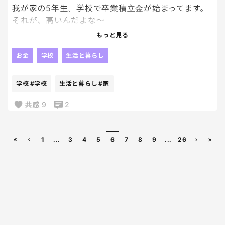
我が家の5年生、学校で卒業積立金が始まってます。
それが、高いんだよな〜
もっと見る
みなさんのお子さんは積立金とかありました
か？？？🫠
お金
学校
生活と暮らし
こないだ、学級の集金払ったのに、また積立金の集
学校
#学校
生活と暮らし
#家
金がくる、、、😇😇😇
共感
9
2
1
...
3
4
5
6
7
8
9
...
26