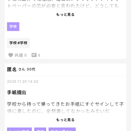
トペーパーの芯が必要と言われたけど、どうしても
「トイレットペーパーの芯」に抵抗があるよ😭😭😭
もっと見る
私だけかもしれないけど、いつも使い終わったあと
学校
のトイレットペーパーの芯ってどこか不潔な感じが
する😂😂😂
学校
#学校
なんかイヤ。
共感
6
4
匿名
さん
30代
2025.11.20 14:02
手紙提出
学校から持って帰ってきたお手紙にすぐサインして子
供に渡したのに、全然渡してなかったみたいだ
ぞ、、、💢
もっと見る