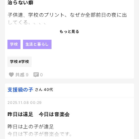
治らない癖
なるほどね、会社にとっての組合と似て非なるのか…
要は子どものため、保護者同士で学校環境を支えよ
子供達、学校のプリント、なぜか全部前日の夜に出
うってことなのね。
してくる、、、、
もっと見る
ただ、時代に合ってないんだよね、もう。
これが本当に治らない、、、
仕事している人がほぼだから平日の会議とか無理だ
何百回言ってもなおらないから、きっともう治らない
学校
生活と暮らし
し、無償でボランティアみたいに駆り出される、知
のだろうなぁ😮‍💨
らない保護者とも関わらなきゃいけないってのがま
学校
#学校
たストレスだよね。
共感
9
0
はー…憂鬱だけど、来年乗り切ろう…
支援級の子
さん
40代
2025.11.08 00:29
昨日は遠足 今日は音楽会
昨日は上の子が遠足
今日は下の子が音楽会です。