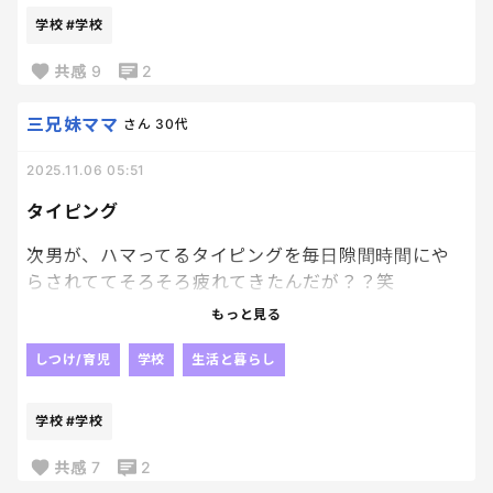
キャパオーバーってことだ😭
学校
#学校
私の脳みそちっさいなぁ、、
共感
9
2
三兄妹ママ
さん
30代
2025.11.06 05:51
タイピング
次男が、ハマってるタイピングを毎日隙間時間にや
らされててそろそろ疲れてきたんだが？？笑
もっと見る
学校で教えてもらった、アプリでタイピングするんだ
けどタイピング数でどんどんランクが上がっていく
しつけ/育児
学校
生活と暮らし
から
お友達と競ってるんだって、、、笑
学校
#学校
自分でやれや。笑
共感
7
2