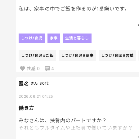
私は、家事の中でご飯を作るのが1番嫌いです。
だけど、子供達が毎日おいしい！！って言ってくれ
やっぱり、言葉って大事。
しつけ/育児
家事
生活と暮らし
そうやって伝えてくれると、頑張ってよかった。明
しつけ/育児
#ご飯
しつけ/育児
#家事
しつけ/育児
#言葉
伝えてくれてありがとう、我が子たちよ。
共感
0
4
匿名
さん
30代
2026.06.21 01:25
働き方
みなさんは、扶養内のパートですか？
それともフルタイムや正社員で働いていますか？