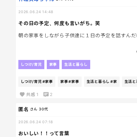
2026.06.24 14:48
その日の予定、何度も言いがち。笑
朝の家事をしながら子供達に１日の予定を話すんだ
それ聞いたよ！！
っていわれて、あ！！ごめん。って。笑
しつけ/育児
家事
生活と暮らし
何かしながら、話してると自分でも何話してるか分
落ち着いて？自分。笑
しつけ/育児
#家事
家事
#家事
生活と暮らし
#家
生活と
共感
1
2
匿名
さん
30代
2026.06.24 07:18
おいしい！！って言葉