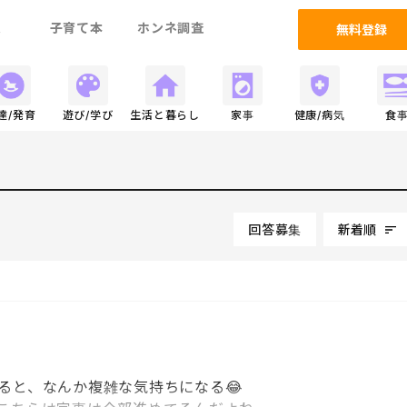
ム
子育て本
ホンネ調査
無料登録
達/発育
遊び/学び
生活と暮らし
家事
健康/病気
食
回答募集
新着順
ると、なんか複雑な気持ちになる😂