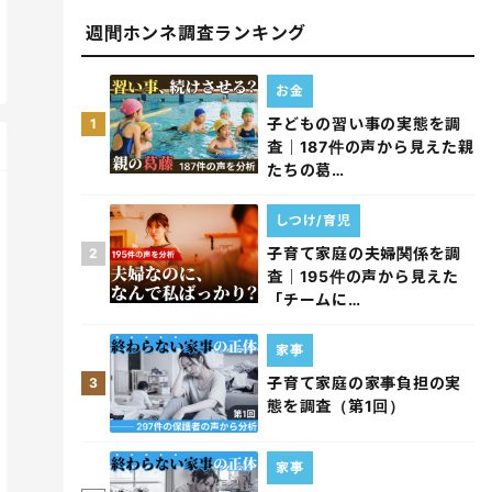
週間ホンネ調査ランキング
お金
子どもの習い事の実態を調
1
査｜187件の声から見えた親
たちの葛…
しつけ/育児
子育て家庭の夫婦関係を調
2
査｜195件の声から見えた
「チームに…
家事
子育て家庭の家事負担の実
3
態を調査（第1回）
家事