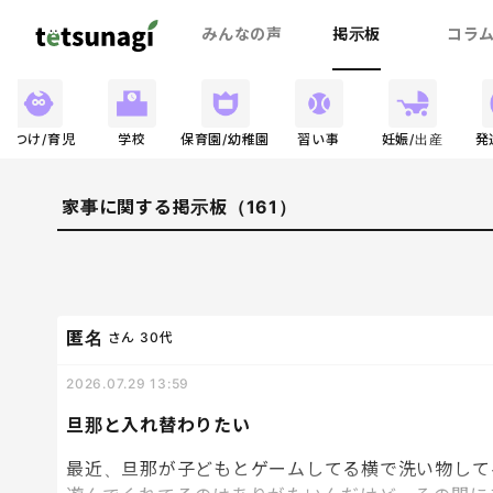
みんなの声
掲示板
コラ
しつけ/育児
学校
保育園/幼稚園
習い事
妊娠/出産
発
家事に関する掲示板（161）
匿名
さん
30代
2026.07.29 13:59
旦那と入れ替わりたい
最近、旦那が子どもとゲームしてる横で洗い物して