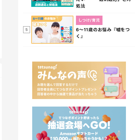
処法
しつけ/育児
6～11歳のお悩み『嘘をつ
5
く』