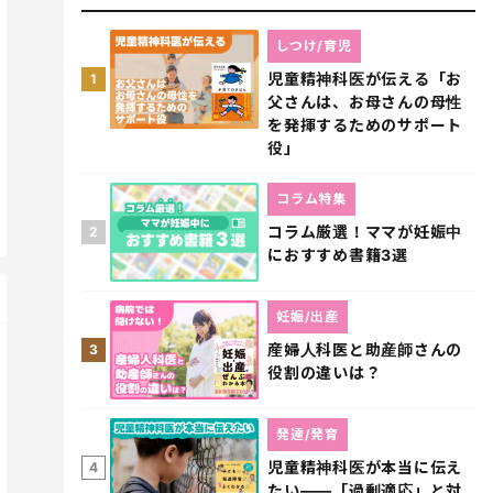
しつけ/育児
児童精神科医が伝える「お
1
父さんは、お母さんの母性
を発揮するためのサポート
役」
コラム特集
コラム厳選！ママが妊娠中
2
におすすめ書籍3選
妊娠/出産
産婦人科医と助産師さんの
3
役割の違いは？
発達/発育
児童精神科医が本当に伝え
4
たい――「過剰適応」と対