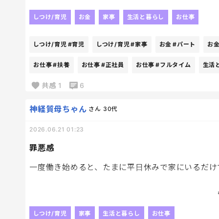
子どもがいると、収入はもちろん大事だけど、家事
とがたくさんあって、、、
しつけ/育児
お金
家事
生活と暮らし
お仕事
もっと働いた方がいいのかなと思う日もあれば、今
しつけ/育児
#育児
しつけ/育児
#家事
お金
#パート
お
周りを見ても、本当に人それぞれ。
お仕事
#扶養
お仕事
#正社員
お仕事
#フルタイム
生活
共感
1
6
扶養内で無理なく働いている人もいれば、しっかり
方を変えた人もいて、正解はないんだなぁと感じる
神経質母ちゃん
さん
30代
みなさんは今、どんな働き方をしていますか？
2026.06.21 01:23
扶養内のパート？
罪悪感
フルタイム？
一度働き始めると、たまに平日休みで家にいるだけ
正社員？
それとも専業主婦？
家事も育児もあるし、ゆっくりしているわけでもな
感。
今の働き方を選んだ理由も、よかったら聞いてみた
しつけ/育児
家事
生活と暮らし
お仕事