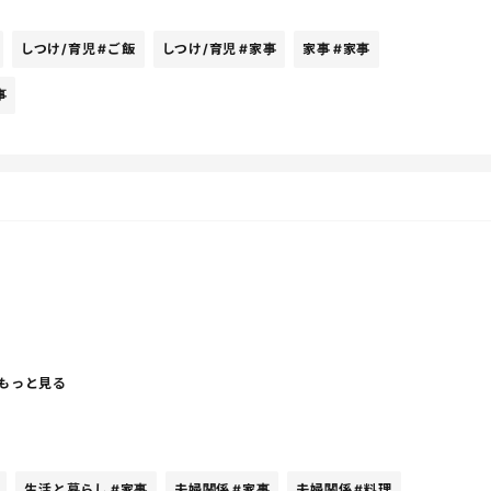
どもの予定を把握して…と普通に動いているのに、外で働い
みたいな気持ちになるんだよね、、、
しつけ/育児
#ご飯
しつけ/育児
#家事
家事
#家事
事
もっと見る
生活と暮らし
#家事
夫婦関係
#家事
夫婦関係
#料理