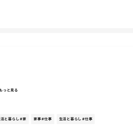
う考えるとちょっと寂しいなぁ
もっと見る
す。
かそういった事は出来なくなりましたが、明日が休みのた
生活と暮らし
#家
家事
#仕事
生活と暮らし
#仕事
へん気を使わずにいれる！！