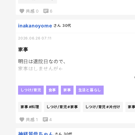
共感
0
6
私もゆっくりコーヒー飲みながらYouTubeタイム
inakanoyome
さん
30代
素晴らしい日だ！！
2026.06.26 07:11
家事
明日は退院日なので、
家事はしませんが←
明後日からは始まりますよね～
やりたいとかやりたくないとかじゃなく、
早く片付けたい。笑
しつけ/育児
食事
家事
生活と暮らし
旦那がちゃんとお片付けはしてくれてるけど
細かいとこ、どうしても気になるもんね‼‼‼‼笑
家事
#料理
しつけ/育児
#家事
しつけ/育児
#片付け
家
でもって、
共感
1
4
久しぶりの料理！
何作ろうかなぁ～
神経質母ちゃん
さん
30代