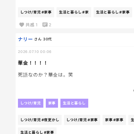
大きくなったら逆に呼ばれなくなるんだろうし、そ
しつけ/育児
#家事
生活と暮らし
#家
生活と暮らし
#家事
共感
1
2
ナリー
さん
30代
2026.07.10 00:06
華金！！！！
死語なのか？華金は。笑
でも、いいのです。
私にとったら、金曜日は1番ワクワクする日なので
しつけ/育児
家事
生活と暮らし
独身の頃のように仕事帰りに友達と飲みにいく。と
め家事をバタバタせかせかする必要もないし！！！
しつけ/育児
#夜更かし
しつけ/育児
#家事
家事
#家事
子供達も金曜日は夜更かしOKなので、私もそこら
生活と暮らし
#家事