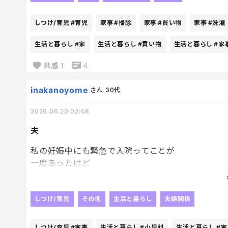
洗濯して、掃除して、買い物して、ご飯作って、子
ていない時間があるだけで「私、サボってない？」
しつけ/育児
#育児
家事
#掃除
家事
#買い物
家事
#洗濯
いやいや、十分働いてるんだけどね。笑
生活と暮らし
#家
生活と暮らし
#買い物
生活と暮らし
#家
って、自分で言い聞かせて精神状態を保っている。
共感
1
4
inakanoyome
さん
30代
2026.06.20 02:08
夫
私の妊娠中にも緊急で入院ってことが
一度あったけど
その時も今回も、
夫は常に冷静。
冷静が故にイラっとしちゃうんだけど笑
しつけ/育児
その他
生活と暮らし
夫婦関係
それも向こうはわかってるから
受け止めてくれて。
しつけ/育児
#家事
生活と暮らし
#小児科
生活と暮らし
#家