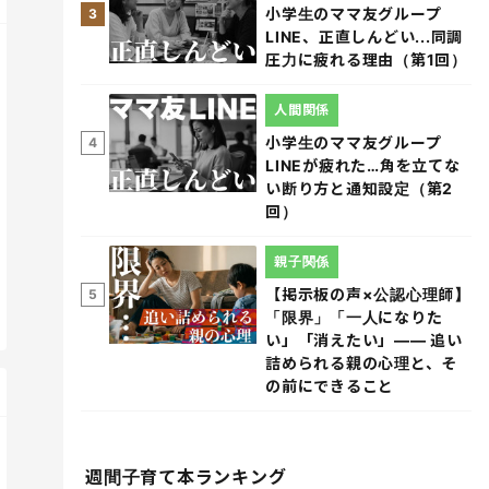
小学生のママ友グループ
3
LINE、正直しんどい...同調
圧力に疲れる理由（第1回）
人間関係
小学生のママ友グループ
4
LINEが疲れた…角を立てな
い断り方と通知設定（第2
回）
親子関係
【掲示板の声×公認心理師】
5
「限界」「一人になりた
い」「消えたい」―― 追い
詰められる親の心理と、そ
の前にできること
週間子育て本ランキング