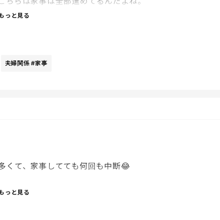
こちらは家事は全部進めてるんだよね。
もっと見る
いいよね〜。
夫婦関係
#家事
多くて、家事してても何回も中断😂
けど、振り返るとその「見て！」って今だけなんだろうな〜
もっと見る