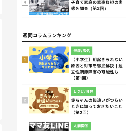
子育て家庭の家事負担の実
4
態を調査（第2回）
週間コラムランキング
健康/病気
【小学生】朝起きられない
1
原因と対策を徹底解説｜起
立性調節障害の可能性も
（第1回）
しつけ/育児
赤ちゃんの後追いがつらい
2
ときに知っておきたいこと
（第2回）
人間関係