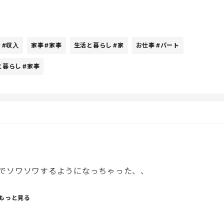
や育児とのバランス、体力、急な呼び出しなど、考えるこ
の働き方が自分には合っているのかなと思う日もある。
金
#収入
家事
#家事
生活と暮らし
#家
お仕事
#パート
と暮らし
#家事
フルタイムで働いている人、子育てが落ち着いてから働き
。
でソワソワするようになっちゃった、、
いのに、「今頃みんな働いてるのに…」と、なぜか謎の罪悪
もっと見る
いです。