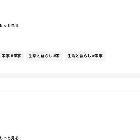
るから、その言葉だけで頑張れてます！！！
もっと見る
日も頑張ろう！って思うもんね。
家事
#家事
生活と暮らし
#家
生活と暮らし
#家事
もっと見る