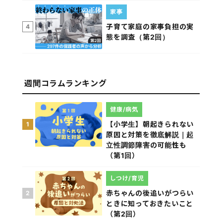
家事
子育て家庭の家事負担の実
4
態を調査（第2回）
週間コラムランキング
健康/病気
【小学生】朝起きられない
1
原因と対策を徹底解説｜起
立性調節障害の可能性も
（第1回）
しつけ/育児
赤ちゃんの後追いがつらい
2
ときに知っておきたいこと
（第2回）