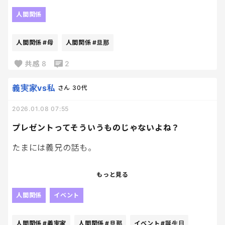
私は、特にそういうの気にしないんだけど。笑
迷惑すぎる。
人間関係
スマホを持っている子供たちがそういった気持ちに
しかし旦那側は、母親は大切にしろという思想のた
ならないような世の中になっていってほしいし、子ど
め、表立って悪くは言わないし、私にちゃんと対応
人間関係
#母
人間関係
#旦那
もたち自身もそういったところでネガティブな思考
しろと言ってくる。
にならないように育てていくにはどうすればいいの
共感
8
2
かなって、ちょっと思いました。
対応しきれないから、スルーすることで自分を守っ
ているんだけど。
義実家vs私
さん
30代
2026.01.08 07:55
どこまでも追いかけてくる母と、
私の心情を理解しようとしない旦那&義両親。
プレゼントってそういうものじゃないよね？
もう全てが面倒だな。
たまには義兄の話も。
子ども以外、いらないと思ってしまう。
義実家に行っても、部屋にこもりきりで
もっと見る
ほぼ会話する事もなく食事の時に同じ空間に降りて
くるくらいの存在なので、いままでこれといって害が
人間関係
イベント
なかったのですが、、、（小声で人の指摘ばっかす
るから、空気が悪くなるくらい）
人間関係
#義実家
人間関係
#旦那
イベント
#誕生日