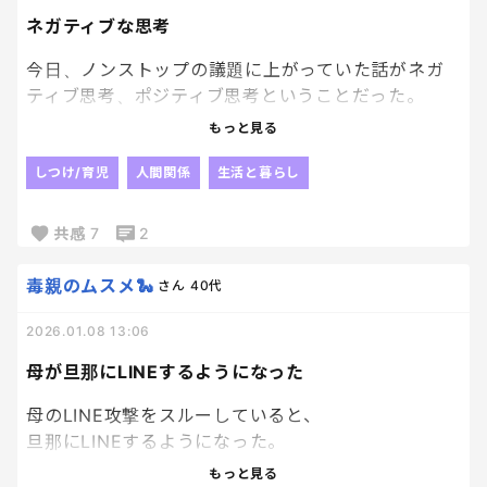
頭、悩ませる。
ぁ
ネガティブな思考
糸電話一つで楽しんでた幼少期、ちょっと本気で懐
今日、ノンストップの議題に上がっていた話がネガ
かしいわ。
ティブ思考、ポジティブ思考ということだった。
もっと見る
その中で、LINEの返信を返さないと、冷たい人と思
われないか、、、とか、そういったことに関してす
しつけ/育児
人間関係
生活と暮らし
ぐ不安に思ってしまうっていう人がいたんだけど、そ
の気持ちってすごくわかる。
共感
7
2
今はLINEが主流で、読んだか読まないかっていうの
毒親のムスメ🐍
さん
40代
も既読という形で相手に伝わってしまうし。
そうじゃなくても、グループっていうものが存在しち
2026.01.08 13:06
ゃうから、そこに属する人たちが反応するか、しな
母が旦那にLINEするようになった
いか、どういった反応をするかなどとかね、、。
そういうことが結構、不安に思う人が増えているん
母のLINE攻撃をスルーしていると、
だなぁって思った。
旦那にLINEするようになった。
もっと見る