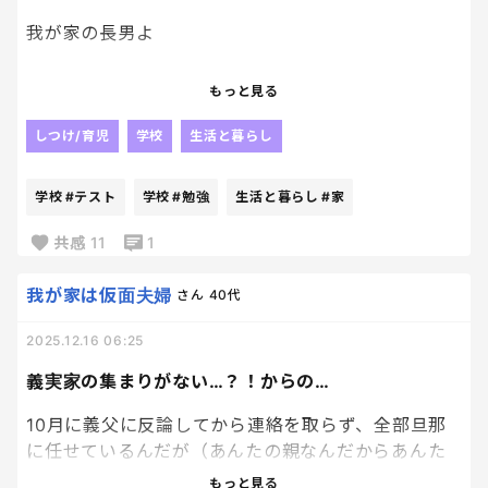
圧倒的にコミュニケーションが少ないのに、後出し
でキレられるのは胸糞悪い。
我が家の長男よ
ほんっとに、ほんっとにふざけてる我が家の長男の
もっと見る
話をしていいでしょうか、、、
しつけ/育児
学校
生活と暮らし
彼はiPhoneデビューしてから、友達と毎日毎日LINE
しまくり、グループ電話で話しながらロブロックスし
学校
#テスト
学校
#勉強
生活と暮らし
#家
まくりという毎日を過ごしていますが、、、
共感
11
1
月曜日に、漢字テストがあったという事実を初めて
知りまして、、、
我が家は仮面夫婦
さん
40代
2025.12.16 06:25
え？あんた全然勉強してなくない？って思った訳で
すよ
義実家の集まりがない…？！からの…
あんた、漢字テストの勉強してた？
10月に義父に反論してから連絡を取らず、全部旦那
って聞いたら
に任せているんだが（あんたの親なんだからあんた
が連絡しなと）
もっと見る