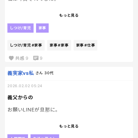
仕事中も寝そうになり、必死に眠気覚ましのツボを
もっと見る
押していたけど、もうまぶたが下とくっつく磁力が
やばすぎて、たぶん白目になってた。
しつけ/育児
家事
帰ってきて、家事やったら、意識を失った😇
しつけ/育児
#家事
家事
#家事
家事
#仕事
ソファで1時間半くらい爆睡していたらしい。
共感
9
9
起きたら、子ども達が
義実家vs私
さん
30代
「ママめっちゃ爆睡してたよ」と。
2026.02.02 05:24
ボーっとして気力もなかったし、旦那から夕飯いら
義父からの
ないと神LINEが来てたので、レトルトで済ませた。
お願いLINEが旦那に。
そんな日もある。
新居に入居する前に、盛り塩してほしいと。
もっと見る
まだ月曜日かー…（絶望）
盛り塩の仕方を自分でWordにまとめて、画像をLINE