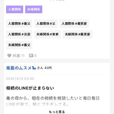
全然してない、、
義弟家族も入っている親族LINEグループに、義父か
人間関係
夫婦関係
って。
ら、今年は年明けバタバタしているから集まりはナ
シにしましょうとLINEがきた…！！
人間関係
#義父
人間関係
#父
人間関係
#義実家
は？？なんで？テストあるって分かってて勉強しない
って事は相当自信あるってことだよね？
まじか、いや絶対私とのことやろな。
人間関係
#旦那
夫婦関係
#実家
夫婦関係
#義実家
行かないつもりだったけど、集まりなくなるなら気
夫婦関係
#義父
って返したら
が楽！
共感
11
8
全然できなかった。勉強忘れてた。
…と思ってたら、旦那が、
毒親のムスメ🐍
さん
40代
ってよ😇
「外で食事くらいならできるんじゃない？」
と余計なことを…😇
2025.12.13 03:33
忘れるかい！！そんなん忘れるかい！！！！って感
相続のLINEが止まらない
じでくっっそ腹立って、やる事もやらないのに好き勝
ぶっ飛ばすぞ！？？？
手してんじゃねぇ！！
毒の母から、祖母の相続を相談したいと毎日毎日
私は、自分のやるべき事をしっかりやってたら、好
まぁ私は行かないけど。
LINEが来て、妹とブチギレてる。
きな事して良いけど、やるべき事もやらずに好き勝
断っても何度も来る。
もっと見る
手な事はさせんぞ！！！ってブチギレて