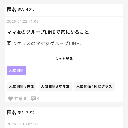
よ」って思うくらい、出てくるわけで。
妹のそういうところが、昔からひっかかるんだよ
匿名
さん
40代
内容を見ると、LINEのグループ外し、既読無視、ス
な。
2026.01.22 14:03
クショの拡散とか、昭和のいじめよりも陰湿だし、
何が起きてるのか親が把握しにくいのが一番厄介。
従兄弟に私を悪く言ったりとか、従姉妹がお姉ちゃ
ママ友のグループLINEで気になること
んの悪口言ってたよとか、引っ掻き回してくるのが
じゃあ、持たせないか？ってなると、今度は情報共有
母そっくりなんだよね。
同じクラスのママ友グループLINE。
から外れる、遊ぶの約束が来ない、クラスの空気が
読めないとか、別の「孤立」っていう精神的ダメー
腹立つわーーーーー
いっつも一番年上のボス的ママが、色々聞いてくる
もっと見る
ジがあるような気もするし。
んだけど、そんなの先生に直接聞けばいいじゃんって
思うことばかりだし、どうでも良い話題を一番忙し
人間関係
悩ましいよね。
い18時台に投下してきたりするんだよね。
結局、クラスや学校の方針、スマホに対する親の温
人間関係
#先生
人間関係
#ママ友
人間関係
#同じクラス
度差が一番の地雷ポイントな気がしてる。
最近は答える人もいなくなり、いても22時台に遅く
なってごめんねと1人返してきたり。
共感
9
4
全然まとまってないけど、
子どもにスマホを持たせる準備とか、親の覚悟と
通知もオフにしてるし、心底どうでもいいなと最近
匿名
さん
30代
か、未来の自分にできる気がしない。
思っている。
2026.01.16 04:21
グループLINEって、やっぱりなんか厄介なんだよな