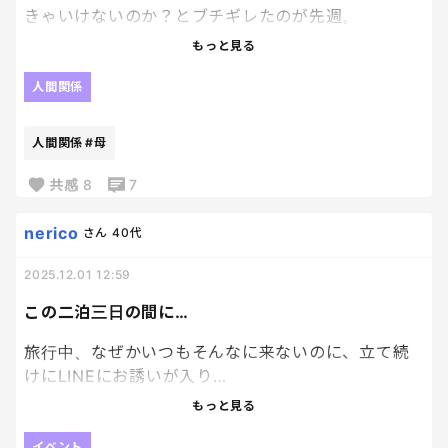
きゃいけないのか？とブチギレたのが先週。
もっと見る
「今週末は会えないかしら？月は変わったヨ」
人間関係
はあ？
人間関係
#母
ヨ が気持ち悪いし、本当に勘弁してほしい。
共感
8
7
nerico
さん
40代
2025.12.01 12:59
この二泊三日の間に…
旅行中、なぜかいつもそんなに来ないのに、立て続
けにLINEにお誘いが入り…
懐かしい同期や、仲良しの代理店さん、大学の友達
もっと見る
など、年明け一気に3件の集まりの予定が入っ
イベント