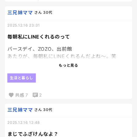
けください。
もっと人の気持ち考えた方がいいよ。
三兄妹ママ
さん
30代
とLINEが来たそう。
2025.12.16 23:31
プレゼントって、最速でお礼をして、プレゼントして
きた人をよいしょするものなの？
毎朝私にLINEくれるのって
純粋にあげる方が、お祝いの気持ちで贈るの物だと
バースデイ、ZOZO、出前館
思うんだけど、、、
あたりが、毎朝私にLINEくれるんだよね〜。笑
これって、私と旦那の感覚がズレてる？
楽しくプレゼントしてくれたもので遊んでる子ども
もっと見る
朝からLINE♫って鳴ると、朝から誰だろう！？って
の写真も添えて、お礼したのよ？
ワクワクして開いちゃうのはここだけの秘密にして
生活と暮らし
おきます。笑
ちなみに、宅配の時間だけど
19時すぎで後1分遅かったら風呂入ってたからね？
共感
7
2
全然受け取れそうな時間じゃないですよー。
くっそ忙しい時間ですよー。
三兄妹ママ
さん
30代
2025.12.16 12:48
そんな考えてるっていうなら、送ったよっていう
LINEを送ればいいのに。
まじでふざけんなよ？