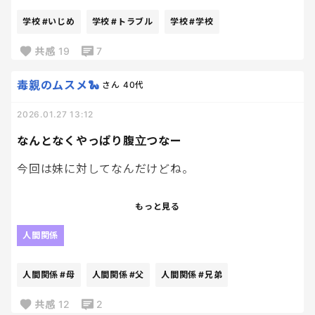
ど、たぶん早かれ遅かれ「スマホ欲しい」と言い出
お札は勘弁。渡されませんように。
す。
学校
#いじめ
学校
#トラブル
学校
#学校
で、周りからは「小学生のスマホは早い」「トラブ
共感
19
7
ルの元になる」みたいな声はたくさん入ってくるん
だけど...
毒親のムスメ🐍
さん
40代
2026.01.27 13:12
それを言われても、現実どうなのかなって冷静に考え
てみたんだよね。
なんとなくやっぱり腹立つなー
そもそも、文部科学省はガチなICT活用推奨でしょ？
今回は妹に対してなんだけどね。
うちの息子も学校かタブレット持って帰ってきて、普
通に使ってる。
親戚のグループLINEで、色々母への対応を叔父叔母
もっと見る
と話し合っていたところ、妹が入ってきて、母を下げ
正直、スマホ渡しても私より使いこなす気しかしな
ているようで同時に私も下げるような発言をしてく
人間関係
い。
る。
人間関係
#母
人間関係
#父
人間関係
#兄弟
で、一方での話。
今はその話やめよう、と言っても、全然空気読まな
小学生のLINEトラブル、SNSでいじめとか「またか
い。
共感
12
2