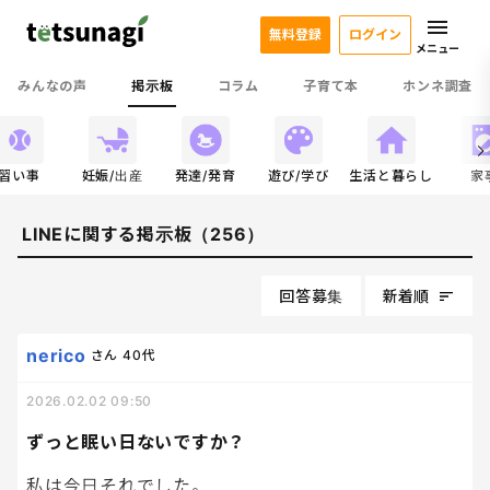
無料登録
ログイン
メニュー
みんなの声
掲示板
コラム
子育て本
ホンネ調査
習い事
妊娠/出産
発達/発育
遊び/学び
生活と暮らし
家
LINEに関する掲示板（256）
回答募集
新着順
nerico
さん
40代
2026.02.02 09:50
ずっと眠い日ないですか？
私は今日それでした。