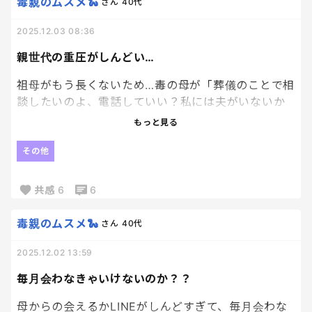
毒親のムスメ🐍
さん
40代
2025.12.03 08:36
親世代の重圧がしんどい…
祖母がもう長くないため…毒の母が「葬儀のことで相
談したいのよ、電話していい？私には夫がいないか
ら」と何度もLINEしてくる。
もっと見る
いやさ、あなたと叔母さんが実の子どもなんだか
その他
ら、そちらで決めてくださいよ。
共感
6
6
義実家とも関係が良くないし、本当に不謹慎だけ
ど、みんなまとめていなくなればいいのにと最近思
毒親のムスメ🐍
さん
40代
う。
親世代が私のストレスになっていて、本当に疲れる。
2025.12.02 13:59
毎月会わなきゃいけないのか？？
母からの会えるかLINEがしんどすぎて、毎月会わな