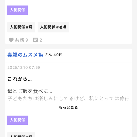
叔母と喧嘩して相談する相手がいないとか。
人間関係
携帯1週間禁止令を発動しました。
もう祖母、母も一緒に連れて行ってほしい。
そして、その間、彼の行動をみてそこから禁止期間
切実。
人間関係
#母
人間関係
#喧嘩
延長する可能性も有り。と、伝えました😑
共感
9
2
小学生のやるべき事は、まず勉強！！
毒親のムスメ🐍
さん
40代
今そんなんだったら中学生になったら、本当しんど
くなるぞ！！！って話を耳にタコ出来るくらい言い
2025.12.10 07:59
聞かせてるのに、伝わりませんわ🫠
これから…
母とご飯を食べに…
子どもたちは楽しみにしてるけど、私にとっては修行
の2時間です…
もっと見る
毎日毎日LINEくるから根負けして行ってきます…
人間関係