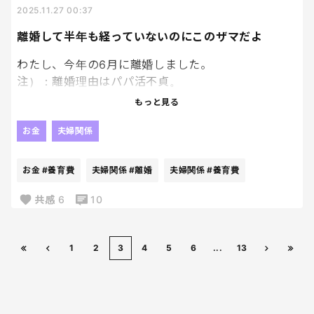
2025.11.27 00:37
前髪切ると若返る気がする。笑
離婚して半年も経っていないのにこのザマだよ
わたし、今年の6月に離婚しました。
注）：離婚理由はパパ活不貞。
もっと見る
そのときに養育費の取り決めもしっかり行いまし
た。
お金
夫婦関係
にも関わらず、養育費がすでに滞っておる。
お金
#養育費
夫婦関係
#離婚
夫婦関係
#養育費
こんなこと言ったら不謹慎かもだけど、離婚してまだ
共感
6
10
数か月。
いうたら離婚ルーキーなわけで。
いきなりジョーカーの「養育費払いません！」を切
1
2
3
4
5
6
...
13
られても。
困る・・・