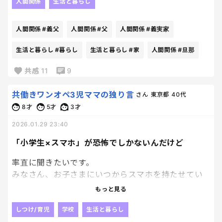
してきたらしい。
人間関係
生活と暮らし
それを見せられたんだけど、これ以上できないだろう
人間関係
#義父
人間関係
#父
人間関係
#義実家
嫌な顔をしてやったよ。
生活と暮らし
#暮らし
生活と暮らし
#家
人間関係
#旦那
旦那も義父に言われなければ、しなかったわけだか
共感
11
9
ら、なんでそのお願いを受け入れるんだろう。
そうゆうのって、やりたい人がやればいいし、他人に
共働きワンオペ3児ママの独り言
さん
東京都
40代
お願いするものではないと思ってる。
8才
5才
3才
大前提、住むのは私たちであって、義実家が口出して
くるのはお門違い。
2026.01.29 23:40
「小学生×スマホ」が恐怖でしかないんだけど
久々腹立った、というか怖さを感じた。
うん。怖い。
率直に聞きたいです。
みなさん、お子さまにいつからスマホを持たせてい
思い返せば、旦那の一人暮らしの家にお札あったっ
ますか？
もっと見る
けな。
ぁあ。その違和感を見逃すんじゃなかった。
うちの小1は、いまキッズケータイを使っているけ
しつけ/育児
学校
生活と暮らし