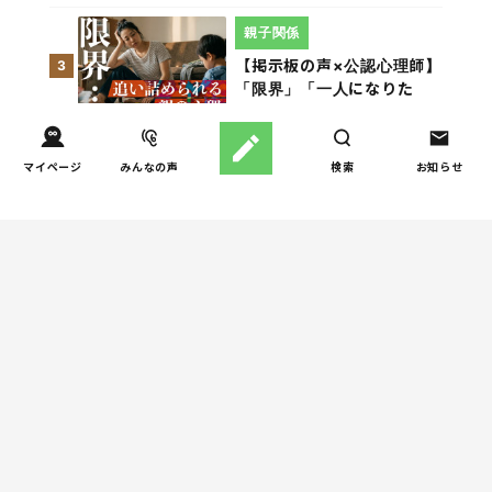
親子関係
【掲示板の声×公認心理師】
3
「限界」「一人になりた
い」「消えたい」―― 追い
詰められる親の心理と、そ
の前にできること
マイページ
みんなの声
検索
お知らせ
人間関係
小学生のママ友グループ
4
LINE、正直しんどい...同調
圧力に疲れる理由（第1回）
親子関係
【掲示板の声×公認心理師】
5
実家に帰るとつらいのはな
ぜ？「毒親かも？」親との
関係に悩む大人へ