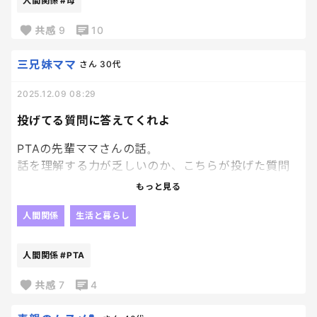
人間関係
#母
共感
9
10
三兄妹ママ
さん
30代
2025.12.09 08:29
投げてる質問に答えてくれよ
PTAの先輩ママさんの話。
話を理解する力が乏しいのか、こちらが投げた質問
の答えを明確にくれなくて、、、
もっと見る
何回もLINEを往復しなきゃなのがしんどい。
人間関係
生活と暮らし
人間関係
#PTA
共感
7
4