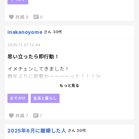
た…！！！
みんな一緒にいるんか？くらい、立て続けに来たか
共感
8
6
ら、びっくりしたよ😂
inakanoyome
さん
30代
何より私は退職しているのに、いまだに声をかけて
もらえるのが有難いし嬉しい。
2025.11.27 12:44
本当に濃い付き合いをしていたんだなぁと…
思い立ったら即行動！
年明け楽しみだなー ってまだ年末でもないのに笑
イメチェンしてきました！
時が経つのはあっという間だ…！！
数年ぶりに前髪かーーーーっと！！！✂
私、思ったことで可能なことは即座にやりたいタイ
もっと見る
プ。
なので夜中に思っいたって即連絡。
おでかけ
生活と暮らし
（長いこと通っているのでlineを交換しておりま
す。）
共感
7
7
ちょうどいい時間が空いていてよかった～♪♪
急にどうしたんですか。と笑われましたが、
2025年6月に離婚した人
さん
30代
うんうん、大満足✌♪♪