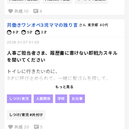
誕生日プレゼントで一悶着。
共感
10
4
我が子と特にコミュニケーションを取ろうとしない
共働きワンオペ3児ママの独り言
さん
東京都
40代
わりには、
8才
5才
3才
毎年誕生日プレゼントは律儀に送ってくれるんです。
2026.01.07 01:03
先日ももらったのですが、
受け取ったのが私で、出張中の旦那にお礼言っとい
人事ご担当者さま、履歴書に書けない即戦力スキル
てねと伝えたのですが
を聞いてください
忙しく、受取日の翌日にお礼をしたそうです。
トイレに行きたいのに、
3才に呼び止められて、一緒に髪ゴムを探して、
そしたらこんな返信が↓
その間にLINEの返信をして、今日の夜の献立を決
もっと見る
め、
はい。
小1のプリントの整理をし、本棚まで片付けた。
しつけ/育児
人間関係
学校
お仕事
仕事忙しいのもわかるし、こんな事言いたくないけ
ど
各種企業の人事ご担当者さまへ。
誕生日までに届いて、受け取れそうな時間にって考え
しつけ/育児
#片付け
尿意を忘れるくらいマルチタスクを回せる人材です。
て指定して送ってるのに、お礼が遅れるのってどうな
基本的人権はさておき、即戦力です。いつでもお声が
共感
20
5
の？