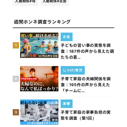
人間関係
#母
人間関係
#旦那
週間ホンネ調査ランキング
お金
子どもの習い事の実態を調
1
査｜187件の声から見えた親
たちの葛…
しつけ/育児
子育て家庭の夫婦関係を調
2
査｜195件の声から見えた
「チームに…
家事
子育て家庭の家事負担の実
3
態を調査（第1回）