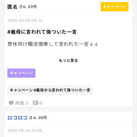
寿命ってことなんじゃない？潔く今の洗濯機くんに
匿名
さん
30代
キャンペーン
感謝して買い換えようよ、、！！
2023.09.06 08:13
まだまだコインランドリー生活は続く。。。白目w
#義母に言われて傷ついた一言
育休明け職場復帰して言われた一言↓↓
久しぶりの仕事で疲れてるとは思うけど、
もっと見る
それ以上に1歳で保育園に入れられて
慣れない環境で不安になってる娘ちゃんを
キャンペーン
帰ってから抱きしめてあげてくださいね。
キャンペーン
#義母から言われて傷ついた一言
共感
3
6
いちいち文章にしてLINEで嫌味っぽく送ってくるん
ですよね。
ロコロコ
さん
30代
言われなくてもわかるからもうそれ以上言わないでほ
2023.08.24 20:24
しいな。