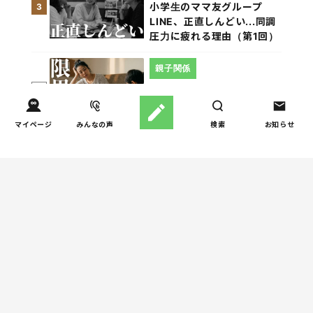
小学生のママ友グループ
3
LINE、正直しんどい...同調
圧力に疲れる理由（第1回）
親子関係
【掲示板の声×公認心理師】
4
「限界」「一人になりた
い」「消えたい」―― 追い
マイページ
みんなの声
検索
お知らせ
詰められる親の心理と、そ
の前にできること
親子関係
【掲示板の声×公認心理師】
5
実家に帰るとつらいのはな
ぜ？「毒親かも？」親との
関係に悩む大人へ
週間子育て本ランキング