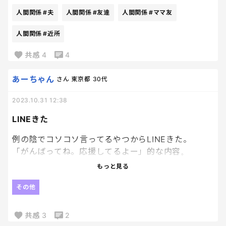
晴れ予報でも、出掛ける時は洗濯物を入れておこう
人間関係
#夫
人間関係
#友達
人間関係
#ママ友
と決意しました。
「え！子ども達のご飯大丈夫！？なにか持ってく
（何度目）
よ！！」
人間関係
#近所
共感
4
4
と言うので、
あーちゃん
さん
東京都
30代
「いやいや、もう用意したから大丈夫。いらない
よ。ありがとうね！」
2023.10.31 12:38
と返した15分後…
LINEきた
例の陰でコソコソ言ってるやつからLINEきた。
「焼きそば、ドアにかけといたから！！♡
「がんばってね。応援してるよー」的な内容。
子ども達と食べて！」
もっと見る
思ってもないのにいい人ぶんなよ。
…え、え、いらないって言ったのに、なぜ…
ほんと、腹立つ。
その他
みんなで私の悪口言ってんの知ってんだよ。
ヨロヨロ玄関へ向い、ドアを開けると、
共感
3
2