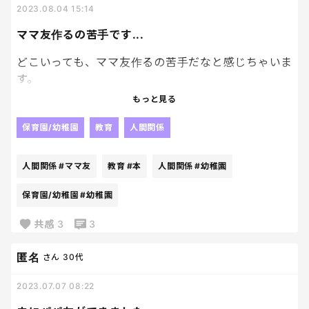
2023.08.04 15:14
ママ友作るの苦手です...
どこいっても、ママ友作るの苦手だなと感じちゃいま
す。
まず、そもそも、面倒くさいと思ってしまってるの
もっと見る
で、
そこからかもしれませんが💦
保育園/幼稚園
教育
人間関係
ママ友を無理に作りたくないと本心思ってるから、
自分からあんまり話しかけようともしないし、
人間関係
#ママ友
教育
#本
人間関係
#幼稚園
無理に話の中に入ろうともしない。
LINEグループも入りたくなさすぎて、
保育園/幼稚園
#幼稚園
さっとぬけちゃったりしちゃいます。
共感
3
3
でも、いざ、幼稚園の行事とかでちょっと一人にな
匿名
さん
30代
ったり、
なんかのタイミングでは、寂しくなったりしちゃい
2023.07.07 08:22
ます💦