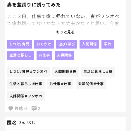
妻を盆踊りに誘ってみた
ここ３日、仕事で家に帰れていない。妻がワンオペ
で疲れ切ってないかな？大丈夫かな？と思い、今度
の土曜日に盆踊り（ネットで見つけた。家の近くで
もっと見る
開催されるようだ。）にもし良ければ家族で行って
みない？とLINEした。そうしたらすぐに返事が来
しつけ/育児
おでかけ
遊び/学び
人間関係
学校
て、『お仕事お疲れ様。盆踊りの情報ありがとう！
生活と暮らし
お仕事
夫婦関係
嬉しいなぁ。家族のこといつも大切に想ってくれて
ありがとうね』と書いてあり、ちゃんと気持ちが伝
しつけ/育児
#ワンオペ
人間関係
#夫
生活と暮らし
#家
わっているんだなと思って嬉しかった。
生活と暮らし
#仕事
お仕事
#仕事
夫婦関係
#仕事
夫婦関係
#ワンオペ
共感
6
2
匿名
さん
40代