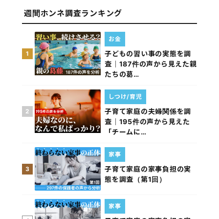
週間ホンネ調査ランキング
お金
子どもの習い事の実態を調
1
査｜187件の声から見えた親
たちの葛…
しつけ/育児
子育て家庭の夫婦関係を調
2
査｜195件の声から見えた
「チームに…
家事
子育て家庭の家事負担の実
3
態を調査（第1回）
家事