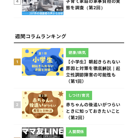
子育て家庭の家事負担の実
4
態を調査（第2回）
週間コラムランキング
健康/病気
【小学生】朝起きられない
1
原因と対策を徹底解説｜起
立性調節障害の可能性も
（第1回）
しつけ/育児
赤ちゃんの後追いがつらい
2
ときに知っておきたいこと
（第2回）
人間関係