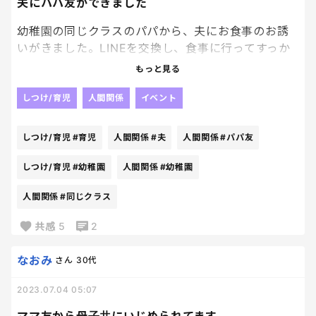
いっそ関わらないくらいがいいのに。
夫にパパ友ができました
ママ友作り本当面倒だし、苦手です💦
幼稚園の同じクラスのパパから、夫にお食事のお誘
いがきました。LINEを交換し、食事に行ってすっか
り意気投合し、パパ友になりました。
もっと見る
最初は乗り気じゃなかった夫は、すっかりパパ友と
仲良しになり、度々飲みに行ったりしています。
しつけ/育児
人間関係
イベント
パパ同士の交流って素敵ですよね。夫は、パパ友の
育児の話を聞いて、自分の至らなかった点に気づき、
しつけ/育児
#育児
人間関係
#夫
人間関係
#パパ友
よく手伝ってくれるようになりました。
しつけ/育児
#幼稚園
人間関係
#幼稚園
人間関係
#同じクラス
共感
5
2
なおみ
さん
30代
2023.07.04 05:07