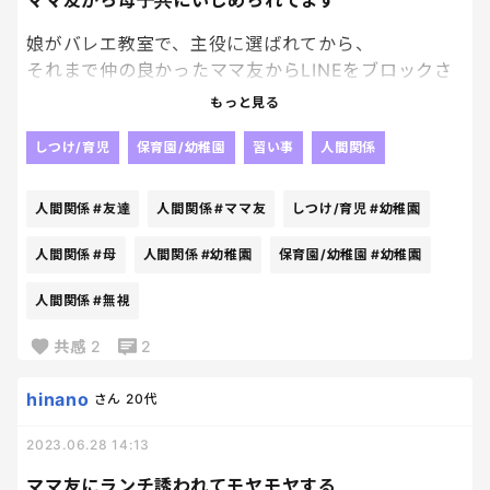
ママ友から母子共にいじめられてます
娘がバレエ教室で、主役に選ばれてから、
それまで仲の良かったママ友からLINEをブロックさ
れ
もっと見る
幼稚園やバレエ教室でも無視されました。
娘は友達に仲間外れにされたり、
しつけ/育児
保育園/幼稚園
習い事
人間関係
嫌い、あっち行ってなどの悪口も言われて
毎日泣いて帰ってきます。
人間関係
#友達
人間関係
#ママ友
しつけ/育児
#幼稚園
娘は幼稚園も行きたくないし、バレエも辞めたいと
言っています。
人間関係
#母
人間関係
#幼稚園
保育園/幼稚園
#幼稚園
私自身も友達だと思っていたママ達に無視され、悪
人間関係
#無視
口を言われとても辛いです。
幼稚園を辞めるのは現実的ではないので、バレエを
共感
2
2
やめれば平和が戻るかな？と思いますが甘いでしょ
うか？
hinano
さん
20代
バレエを辞めてもイジメは続きますか？
もうどうしてよいか分かりません。
2023.06.28 14:13
私は母親としてどうしたらいいでしょうか？
ママ友にランチ誘われてモヤモヤする