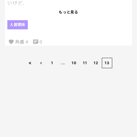
いけど、
わざわざLINEで私に要望を聞いてくれる割に
もっと見る
違うものを送ってくる。
自己満の世界なのよ、それだと。
人間関係
半袖はもういりません（笑）たくさんあるのよ、前
共感
4
0
に買っていただいたの含め（笑）
サイズも90なのよ、80はいらないんだってば。
1
...
10
11
12
13