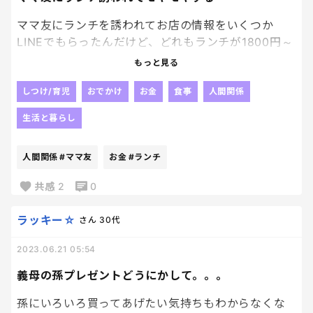
ママ友にランチを誘われてお店の情報をいくつか
LINEでもらったんだけど、どれもランチが1800円～
2300円くらいなのね。
もっと見る
誘われてうれしさもあるけど、なんだかモヤモヤす
る。
しつけ/育児
おでかけ
お金
食事
人間関係
私としては1500円以下で抑えたい。
生活と暮らし
ファミレスでいい。
人間関係
#ママ友
お金
#ランチ
共感
2
0
ラッキー☆
さん
30代
2023.06.21 05:54
義母の孫プレゼントどうにかして。。。
孫にいろいろ買ってあげたい気持ちもわからなくな