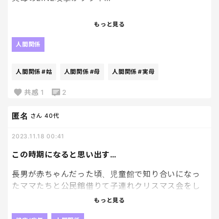
孫会いたさだと思うけど、こちらの都合も考えずに
もっと見る
すぐに会おうとするし、かなり疲れます😰
人間関係
こんな姑にならないように気をつけようと思います…
人間関係
#姑
人間関係
#母
人間関係
#実母
共感
1
2
匿名
さん
40代
2023.11.18 00:41
この時期になると思い出す…
長男が赤ちゃんだった頃、児童館で知り合いになっ
たママたちと公民館借りて子連れクリスマス会をし
ました。みんなで食べ物持ち寄ることになり、私完
もっと見る
全に買ったものを持寄るのかと思ってたら、数人手