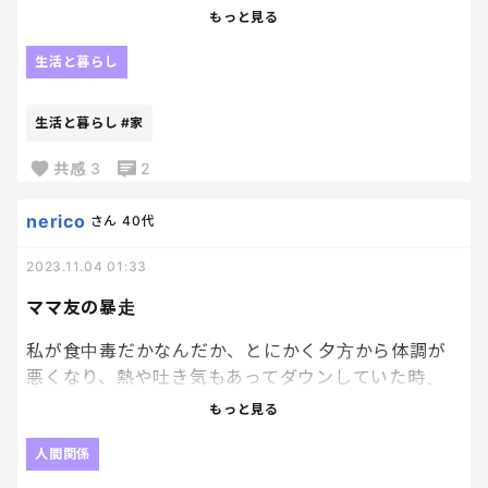
ったので、洗濯物をこれでもかとベランダに干して
もっと見る
いきました。
生活と暮らし
お昼を食べている時に、ふと雨雲レーダーを見たら…
生活と暮らし
#家
え、
共感
3
2
待って、自宅付近めちゃくちゃ降ってる…
nerico
さん
40代
焦って近所の友達にLINEしたら、
2023.11.04 01:33
「そうそう、お昼から降り出してなかなかやまない
ママ友の暴走
んだよね。」
私が食中毒だかなんだか、とにかく夕方から体調が
詰んだ。
悪くなり、熱や吐き気もあってダウンしていた時、
もっと見る
夕方、帰宅後にびしょ濡れの洗濯物を取り寄せ、洗
たまたま近所のママ友とLINEをしていて、体調が悪
濯機回しました…
くてなんとか子ども達のご飯用意してダウンしてる
人間関係
と話したら、