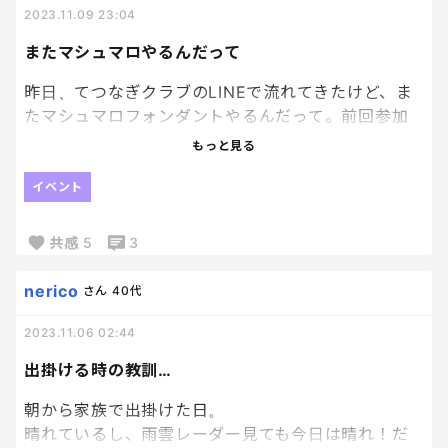
2023.11.09 23:04
クラブの入会方法は、
またマシュマロやるんだって
「てつなぎクラブ」公式LINEにお友達登録したら、
入会完了です。
昨日、てつなぎクラブのLINEで流れてきたけど、ま
たマシュマロフォンダントやるんだって。前回参加
今後ともよろしくお願いします。
して、めっちゃ楽しかったから、次も参加しよう。
もっと見る
しかも、場所は赤羽会館で、家から近くなったから
よかった。
イベント
参加される方、当日は宜しくお願いします。
共感
5
3
nerico
さん
40代
2023.11.06 02:44
出掛ける時の教訓…
朝から家族で出掛けた日。
晴れているし、雨雲レーダー見ても今日は晴れ！だ