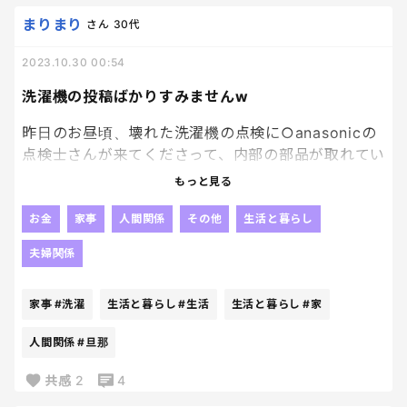
見たことないバケツみたいな深さのタッパーに、
炒めた麺が大量に入っていて、底の方にキャベツがぎ
まりまり
さん
30代
ゅうぎゅうに押し詰められていました。
2023.10.30 00:54
吐き気も酷い中、食べる気もせず、子どもも食べず、
洗濯機の投稿ばかりすみませんw
もったいないけど…捨てました…。
昨日のお昼頃、壊れた洗濯機の点検に○anasonicの
そのあとバケツタッパーを洗って、また返しに行くと
点検士さんが来てくださって、内部の部品が取れてい
いう苦行も発生して、散々でした。
ることに気がついてくださり直してくださいました✨
もっと見る
で、夕飯後に久しぶりに自宅の洗濯機でお洗濯がで
そもそも他のお宅の手作りがダメという人も多いで
きて家族みんなで狂喜乱舞しました。朝起きてちゃ
お金
家事
人間関係
その他
生活と暮らし
すし、当時はまだ感染症も流行っていたので、白目。
んと乾燥まで終わってました。チビたちを着替えさせ
夫婦関係
ていざ洗濯機を回そうとしたら、、、電源すら付き
いやたぶんママ友は良かれと思って、優しさでしてく
ません。。。。。。最期に馬鹿力を出して任務を遂
家事
#洗濯
生活と暮らし
#生活
生活と暮らし
#家
れたんだと分かってる。
行してくれたのでしょうか？とうとうお逝きになら
分かってはいるけど…これは親切の押し売りや！！
れてしまったのでしょうか？旦那にLINEで連絡した
人間関係
#旦那
ら、また点検士さんを呼ぶ手配をしてくれとのこ
近所のママ友達は今でもみんな仲良しなので、誰に
と。
共感
2
4
も言えず、ひっそりココでぶちまけました。笑
もう無理なんじゃない？結婚した時から使ってるし