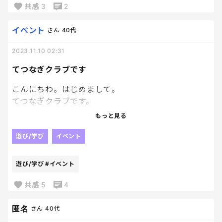
共感
3
2
イベント
さん
40代
2023.11.10 02:31
てつなぎクラブです
こんにちわ。はじめまして。
てつなぎクラブです。
現在は、北区赤羽を中心に「ホットスマイルわたし
もっと見る
の時間」をコンセプトにホッとして笑顔になれるイ
ベントを開催しています。
遊び/学び
イベント
この育児ポータルサイト「てつなぎ」のPR役として
活動しており、活動地域を徐々に広げていきたいな
遊び/学び
#イベント
と思っています。いつか皆様の街にもお邪魔するかも
です。
共感
5
4
こちらのサイトでは、クラブの存在が見えないかと
思いますが、こういうクラブがあるんだと、
匿名
さん
40代
知って頂けると大変嬉しいです。