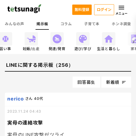
無料登録
ログイン
メニュー
みんなの声
掲示板
コラム
子育て本
ホンネ調査
習い事
妊娠/出産
発達/発育
遊び/学び
生活と暮らし
家
LINEに関する掲示板（256）
回答募集
新着順
nerico
さん
40代
2023.11.24 04:43
実母の連絡攻撃
実母のLINE攻撃がツライ…