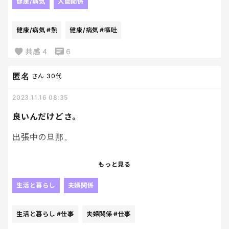
作りのケーキや、ピザ、サラダなど持ってきてい
健康/病気
人間関係
て…。
初めて会う人もいたし、手作りのもの食べるのはち
健康/病気
#熱
健康/病気
#嘔吐
ょっとなぁ…と思ったけど、断るわけにもいかずあり
がたく頂きました。が、次の日、出席者の1人からウ
共感
4
6
イルス系の胃腸炎になりましたーのLINEがあり、
次々に私も私ものLINE。そしてついに、私にも症状
匿名
さん
30代
が…。人生でこれまで味わったことのない嘔吐と腹痛
2023.11.16 08:35
でトイレから出れず、しまいに高熱…。3日間死んで
ました。
良いんだけどさ。
結局、出席者の半数以上ウイルスにおかされ、クラ
スター化。
出張中の旦那。
もう持ち寄りパーティーは、遠慮しとこうと思った
出来事でした。
仕事が終わったLINEと共にこれから遊んでくる（パ
もっと見る
チンコ）の一言が毎回。
生活と暮らし
夫婦関係
良いんだけどさ、
毎日毎日だと腹立つよ笑
生活と暮らし
#仕事
夫婦関係
#仕事
こっちはそんな暇ないのに、呑気だな