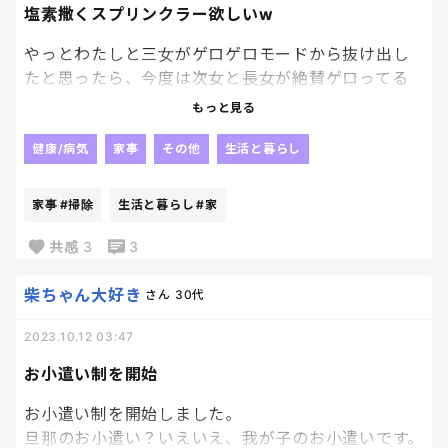
塩素撒くスプリンクラー欲しいw
やっとわたしと三女がゲロゲロモードから抜け出し
たと思ったら、今度は次女と長女が絶賛ゲロってる
笑🤣💦もう家を掃除する意味すら失いかけているwも
もっと見る
はや塩素撒いてくれるスプリンクラーが家に付いて
いれば良いのにとさえ思っちゃうわ笑笑‼️
健康/病気
家事
その他
生活と暮らし
家事
#掃除
生活と暮らし
#家
共感
3
3
柴ちゃん大好き
さん
30代
2023.10.12 03:47
お小遣い制を開始
お小遣い制を開始しました。
旦那のお小遣い？いえいえ、我が子のお小遣いです。