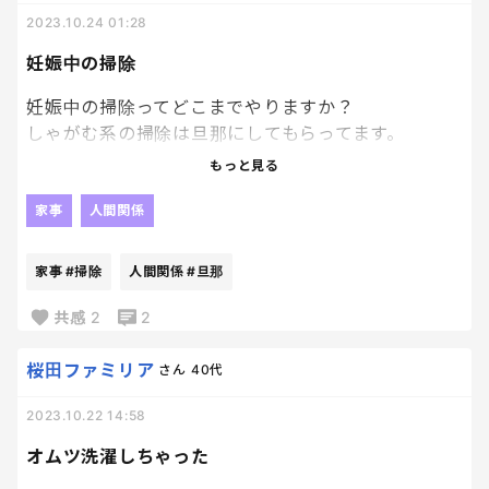
燥させる必要がある。もちろん旦那になんかずっと
2023.10.24 01:28
任せておけないから乾燥中は一旦家に戻る。深夜に
押し車（ベビーカーw）で大きなゴミ袋に入った何か
妊娠中の掃除
を重そうに押して歩く疲れたノーメイクBBAが自宅
妊娠中の掃除ってどこまでやりますか？
とコインランドリーの間を何往復もする状況。。。
しゃがむ系の掃除は旦那にしてもらってます。
よくぞおまわりに職務質問を受けなかったもの
でも、自分からはやってくれないので私からチクチ
だ、、、！！この状態が最低でもあと2週間は続くと
もっと見る
クいってます😂
思うと心が折れる🤣！！w
家事
人間関係
家事
#掃除
人間関係
#旦那
共感
2
2
桜田ファミリア
さん
40代
2023.10.22 14:58
オムツ洗濯しちゃった