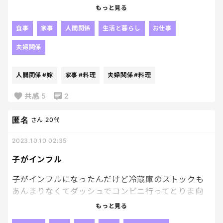
女の手料理を食べたいんだけど、、、そんなこと、絶
もっと見る
対に言えない。
食事
家事
人間関係
生活と暮らし
お仕事
夫婦関係
人間関係
#嫁
家事
#料理
夫婦関係
#料理
共感
5
2
匿名
さん
20代
2023.10.10 02:35
子がインフル
子がインフルになったんだけど冷蔵庫のストックも
あんまりなくてダッシュでコンビニ行ってとりま向
こう3日の食材を買ったのだけれどすごい額になっち
もっと見る
まった。食費恐ろし。