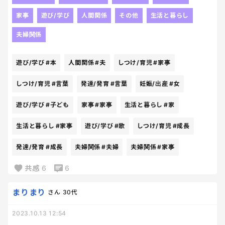
れたし、成長を感じてとても嬉しかった🥰✨
家事
遊び/学び
人間関係
その他
生活と暮らし
大人って（もちろん人や状況等によるが）、子ども
夫婦関係
を産むかどうか決められたりする。そのことについ
て時たま、なんて傲慢な自然界の仕組みなんだろうと
遊び/学び
#本
人間関係
#夫
しつけ/育児
#家事
思ったりもする。
しかし、毎日一生懸命に生きている小さな命たちを
しつけ/育児
#言葉
発達/発育
#言葉
妊娠/出産
#女
見ていると、ただただ尊いと思うし、宝物だなぁと
思う。こんな未熟な私たち夫婦と一緒に人生を過ご
遊び/学び
#子ども
家事
#家事
生活と暮らし
#家
してくれて、私たちの人生を大変豊かにしてくれる
生活と暮らし
#家事
遊び/学び
#歌
しつけ/育児
#成長
素晴らしい存在が毎日側に居てくれることを、言葉
にできないほどありがたいと感じるし、私たちは子
発達/発育
#成長
夫婦関係
#夫婦
夫婦関係
#家事
どもたちに与えてもらってばかりだなぁなんて思う。
共感
6
6
人生、いろいろ辛いこともあるだろう。でも、せっか
く生まれてきてくれたのだから、全部笑顔で楽しみ
まりまり
さん
30代
倒して、謳歌して欲しいと切に願う😊✨💖うちに生ま
れてきてくれて本当にありがとう❣️✨
2023.10.13 12:54