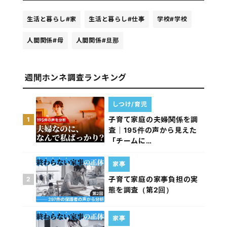
生活と暮らし
#家
生活と暮らし
#仕事
学校
#学校
人間関係
#母
人間関係
#旦那
週間ホンネ調査ランキング
しつけ/育児
子育て家庭の夫婦関係を調
1
査｜195件の声から見えた
「チームに…
家事
子育て家庭の家事負担の実
2
態を調査（第2回）
家事