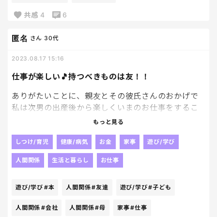
ばぁば（私の母）に替えさせてるし！（笑）
お風呂もじいじ（私の父）に入れさせてるし！
共感
4
6
（笑）
匿名
さん
30代
ありがとうございます！すいません。
2023.08.17 15:16
がはっきり言える子なのでとっても世渡り上手だなと
もはや感心してしまいました🤣
仕事が楽しい🎵持つべきものは友！！
あんま言ってもうるさい義理の姉になってしまうので
ありがたいことに、親友とその彼氏さんのおかげで
ここいらでやめときます（笑）
私は次男の出産後から楽しくいまのお仕事をするこ
とができている✨しばらく専業主婦だったが、久しぶ
もっと見る
りに社会との繋がりをいただけて、一緒に仕事をし
ているママさんたちもとっても心根の優しい素敵な
しつけ/育児
健康/病気
お金
家事
遊び/学び
方々で、本当に救われている🥹🩷昔、長男の妊娠が分
人間関係
生活と暮らし
お仕事
かった際に、当時勤めていた会社（かなり男社会で
はあったw）の上司たちからは冷たい目で見られ、産
遊び/学び
#本
人間関係
#友達
遊び/学び
#子ども
後今と同じ仕事ができると思うなよ！なんて言われた
りしたことがあったから、こんなにママさんに優し
人間関係
#会社
人間関係
#母
家事
#仕事
い職場ってあるんだなって毎日じーんとしている😭✨