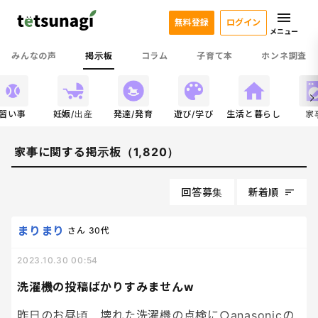
無料登録
ログイン
メニュー
みんなの声
掲示板
コラム
子育て本
ホンネ調査
習い事
妊娠/出産
発達/発育
遊び/学び
生活と暮らし
家
家事に関する掲示板（1,820）
回答募集
新着順
まりまり
さん
30代
2023.10.30 00:54
洗濯機の投稿ばかりすみませんw
昨日のお昼頃、壊れた洗濯機の点検に○anasonicの