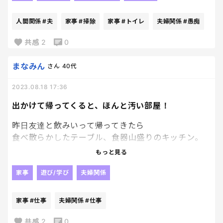
最近１階の夫使ってる汚いトイレじゃなく２階のト
イレを使うの！
人間関係
#夫
家事
#掃除
家事
#トイレ
夫婦関係
#愚痴
しかも大。
ほんとやめてほしい。で
共感
2
0
ちょっと文句いっていたら、逆ギレされた。
ほんとむかついた。
まなみん
さん
40代
「片付けられる人と結婚したかった」て娘の前で愚
2023.08.18 17:36
痴っちゃった。。。
出かけて帰ってくると、ほんと汚い部屋！
昨日友達と飲みいって帰ってきたら
食べ散らかしたテーブル、食器山盛りのキッチン。
私は今朝、なぜか二日酔いで寝込んでた。
もっと見る
昼から仕事、夕方から長男の美容室付き添い。
帰宅後、さらに部屋がぐちゃぐちゃ！
家事
遊び/学び
夫婦関係
こないだ「片付けたい人が片付ければいい！」っ怒
家事
#仕事
夫婦関係
#仕事
られたから、
「どうせ片付けたい私がやるってことでしょ！」って
共感
2
0