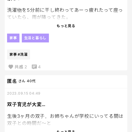
洗濯物を5分前に干し終わってあーっ疲れたって座っ
ていたら、雨が降ってきた。
うちは、乾燥機付きの洗濯機もないし、食洗器もな
もっと見る
い。
この二つがあったならば、私はどんなに幸せになれ
家事
生活と暮らし
るだろうか。
家事
#洗濯
共感
2
4
匿名
さん
40代
2023.09.15 04:49
双子育児が大変…
生後3ヶ月の双子。お姉ちゃんが学校にいってる間は
双子との時間だ～と
思っていたけど、もうヘトヘトで、基本寝かせてる…
もっと見る