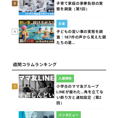
子育て家庭の家事負担の実
3
態を調査（第1回）
お金
子どもの習い事の実態を調
4
査｜187件の声から見えた親
たちの葛…
週間コラムランキング
人間関係
小学生のママ友グループ
1
LINEが疲れた…角を立てな
い断り方と通知設定（第2
回）
インタビュー