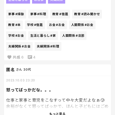
私のレベルで子どもたちの宿題を見てあげられるわ
けでもないし、私のレベルで家を掃除＆料理ができ
家事
#掃除
家事
#料理
教育
#宿題
教育
#読み聞かせ
るわけでもないし、私のレベルで本の読み聞かせを
できるわけでもないし。。むしろお金稼いできて❤️
教育
#本
学校
#宿題
お金
#お金
人間関係
#お金
ってひどい妻だなwwwまぁ要は、ずっと一緒に居な
くても要所要所で居てくれたらそれだけでありがた
学校
#お金
生活と暮らし
#家
人間関係
#旦那
いなと思うわってこと✨
夫婦関係
#お金
夫婦関係
#料理
…あれ？これ、あたしったらひどいことしか言ってな
共感
6
4
い？ごめんなさい旦那君よ〜嫌いなわけじゃないか
らねッ笑笑🤣🙏
匿名
さん
30代
2023.10.03 23:20
怒ってばっかだな。。。
仕事と家事と育児をこなすって中々大変だよなぁ🥲
余裕がなくて怒ってばっかで、ほんと子どもにはごめ
んってなる💦
もっと見る