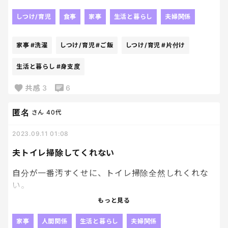
「1番最後に起きた人が畳む罰ゲームね」って誘導し
たら、快く片付けてたw
しつけ/育児
食事
家事
生活と暮らし
夫婦関係
ゲーム感覚にしないとできないってもはや子供よ、
いや子どもでも布団くらい畳めるかw
家事
#洗濯
しつけ/育児
#ご飯
しつけ/育児
#片付け
「これ日課ね」って言ったら、
生活と暮らし
#身支度
「三日でいいの？」って返答。
共感
3
6
都合のいい耳すぎるでしょw
匿名
さん
40代
こっちは起きて昨日の後片付けして、洗濯機回して干
して、子ども起こして身支度させてご飯食べさせて、
2023.09.11 01:08
自分もご飯食べて身支度してバタバタ出て行かない
となのよ。
夫トイレ掃除してくれない
自分が一番汚すくせに、トイレ掃除全然しれくれな
怒り通り越してもはや悲しい😭😭
い。
だからそっちのトイレは使わないようにして、２階
もっと見る
のトイレをいつも自分使ってそこは綺麗に掃除して
保っているのにさ！
家事
人間関係
生活と暮らし
夫婦関係