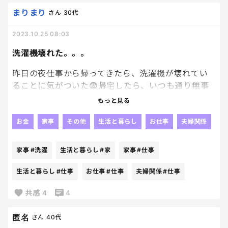
まりまり
さん
30代
2023.10.25 08:03
洗濯機壊れた。。。
昨日の夜仕事から帰ってきたら、洗濯機が壊れてい
ることに気がついた😨帰宅したら、いつも通り無事
に乾燥まで終わっているであろうと思っていた洗濯物
もっと見る
たちは、中途半端に泡のついた少し生臭く匂う水を
纏ったままじっと私の帰りを待っていた。
お金
家事
その他
生活と暮らし
お仕事
夫婦関係
3人を寝かしつけて運良く帰ってきた旦那に一抹の不
安と共に子どもたちを託し、22時頃から家から1番近
家事
#洗濯
生活と暮らし
#家
家事
#仕事
い（自宅から約700m）大型コインランドリーに約２
日分の家族5人の洗濯物を持参した。水を含み重過ぎ
生活と暮らし
#仕事
お仕事
#仕事
夫婦関係
#仕事
たので大きなゴミ袋に詰めてベビーカーで運んだ。
共感
4
4
もちろん全自動タイプの洗濯乾燥機は全て使用中
で、洗濯から脱水まで（約20分）を行った後に別
匿名
さん
40代
途、乾燥機に脱水済の洗濯物たちを入れて40分強乾