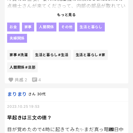
点検士さんが来てくださって、内部の部品が取れてい
ることに気がついてくださり直してくださいました✨
もっと見る
で、夕飯後に久しぶりに自宅の洗濯機でお洗濯がで
きて家族みんなで狂喜乱舞しました。朝起きてちゃ
お金
家事
人間関係
その他
生活と暮らし
んと乾燥まで終わってました。チビたちを着替えさせ
夫婦関係
ていざ洗濯機を回そうとしたら、、、電源すら付き
ません。。。。。。最期に馬鹿力を出して任務を遂
家事
#洗濯
生活と暮らし
#生活
生活と暮らし
#家
行してくれたのでしょうか？とうとうお逝きになら
れてしまったのでしょうか？旦那にLINEで連絡した
人間関係
#旦那
ら、また点検士さんを呼ぶ手配をしてくれとのこ
と。
共感
2
4
もう無理なんじゃない？結婚した時から使ってるし
寿命ってことなんじゃない？潔く今の洗濯機くんに
まりまり
さん
30代
感謝して買い換えようよ、、！！
2023.10.25 19:53
まだまだコインランドリー生活は続く。。。白目w
早起きは三文の徳？
目が覚めたので4時に起きてみた✨まだ真っ暗🌃日中