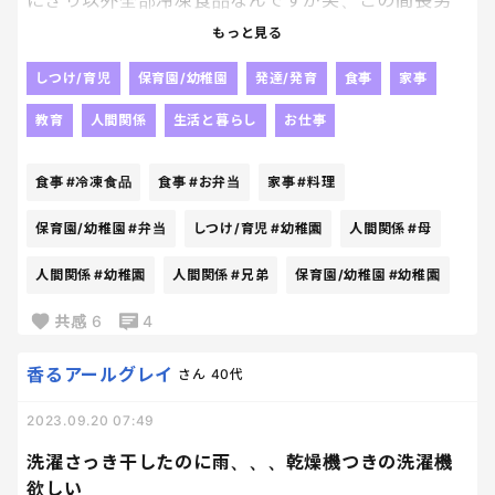
にぎり以外全部冷凍食品なんですが笑、この間長男
に『ママが作ってくれるお料理で1番好きなのはお弁
もっと見る
当だよ✨いつも美味しいお弁当ありがとね！！』と笑
顔で御礼を言われて、心が苦し過ぎて死んでしまうか
しつけ/育児
保育園/幼稚園
発達/発育
食事
家事
と思った。そう、だって何も作ってないんだもん笑笑
教育
人間関係
生活と暮らし
お仕事
🤣🙏にぎって、温めて詰めるだけwww
どうしようもうちょっと手料理頑張らなきゃかな
食事
#冷凍食品
食事
#お弁当
家事
#料理
ぁ、母の味はファミリーマートのミートボールです
とか悲しすぎるもんなぁ😰😰😰笑
保育園/幼稚園
#弁当
しつけ/育児
#幼稚園
人間関係
#母
人間関係
#幼稚園
人間関係
#兄弟
保育園/幼稚園
#幼稚園
共感
6
4
香るアールグレイ
さん
40代
2023.09.20 07:49
洗濯さっき干したのに雨、、、乾燥機つきの洗濯機
欲しい