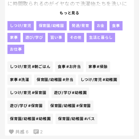
に時間取られるのがイヤなので洗濯物たちを洗いに
コインランドリーに来てみた！あれ？どこもいっぱ
もっと見る
いだ！wとりあえず帰るwwwでもなんだか気分がい
いぞ🎵早起きは三文の徳である！？
しつけ/育児
保育園/幼稚園
発達/発育
お金
食事
これから長女の幼稚園のお弁当作って、コーヒーを淹
家事
遊び/学び
習い事
その他
生活と暮らし
れて、みんなの朝ごはん作って掃除して、下2人の公
文の宿題させて、長女を幼稚園バスに送り届け、下2
お仕事
人を保育園に送り届けたらとりあえず朝の任務完了
かな？✨あ、違うw２日分の洗濯物たちをコインラン
しつけ/育児
#朝ごはん
食事
#お弁当
家事
#掃除
ドリーでどうにかしてもらわなきゃだった🤣！でもで
も！そんなの取るに足らないことだわ！（自分に暗
家事
#洗濯
保育園/幼稚園
#弁当
しつけ/育児
#幼稚園
示をかけるw）みなさん今日も尊い1日をお過ごしく
ださい🥰💖
しつけ/育児
#保育園
遊び/学び
#幼稚園
遊び/学び
#保育園
保育園/幼稚園
#保育園
保育園/幼稚園
#幼稚園
保育園/幼稚園
#バス
共感
6
2