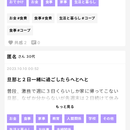
おでかけ
お金
食事
家事
生活と暮らし
コープとか契約した方がええんかな。
お金
#食費
食事
#食費
生活と暮らし
#コープ
食事
#コープ
共感
2
0
匿名
さん
30代
2023.10.10 00:52
旦那と２日一緒に過ごしたらへとへと
普段、激務で週に３日くらいしか家に帰ってこない
旦那。なぜか分からないが先週末は２日続けて休み
をもらえて家にずっと居た。こんなこと思っちゃい
もっと見る
けないって分かってるんだけど、、めちゃくそ疲れた
😭w
お金
食事
家事
教育
人間関係
学校
その他
生活と暮らし
お仕事
夫婦関係