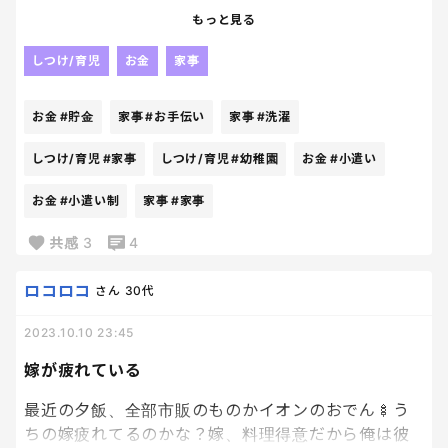
幼稚園の運動会のトロフィーが貯金箱になっている
もっと見る
ので、
家事などお手伝いをしたら100円あげることにしまし
しつけ/育児
お金
家事
た。
これからほしいものがあったらこの貯金箱から買っ
お金
#貯金
家事
#お手伝い
家事
#洗濯
てねと言ったら
せっせとお部屋の片づけしたり、洗濯物を畳んだり
しつけ/育児
#家事
しつけ/育児
#幼稚園
お金
#小遣い
しています。
お金
#小遣い制
家事
#家事
正直めっちゃ助かります。
共感
3
4
ロコロコ
さん
30代
2023.10.10 23:45
嫁が疲れている
最近の夕飯、全部市販のものかイオンのおでん🍢う
ちの嫁疲れてるのかな？嫁、料理得意だから俺は彼