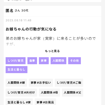
ブチギレながら、片付け始めたら、
娘とパパさんがお皿洗い始めてくれた、やっと。
匿名
さん
30代
2023.08.18 11:48
それはよかったけど、
なんで最初から片付けてくれないのかしら。
お嫁ちゃんの行動が気になる
ここまでイライラさせないでよねって思う。
めんどくさー
弟のお嫁ちゃんが家（実家）に来ることが多いので
すが、
まぁ動かない（笑）
もっと見る
お嫁歴は5年以上なので、新参者ではないから
しつけ/育児
食事
家事
人間関係
その他
色々ご飯の用意とかさ、片付けとかさお手伝いした
生活と暮らし
らどうなのかなぁと思ってしまった（笑）
（大家族なので何に関しても量が多いので）
人間関係
#嫁
家事
#お手伝い
しつけ/育児
#ご飯
食うだけ食って何もしないのよね🤣
しつけ/育児
#片付け
人間関係
#母
人間関係
#父
しまいには自分の子のう◯こも
生活と暮らし
#家
家事
#お風呂