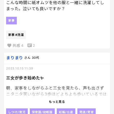
こんな時間に紙オムツを他の服と一緒に洗濯してし
まった。泣いても良いですか？
家事
家事
#洗濯
共感
4
2
まりまり
さん
30代
2023.10.15 11:39
三女が歩き始めた✨
朝、家事をしながらふと三女を見たら、声も出さず
ニタニタ笑いながら3歩ほどよちよち歩いているでは
ないか！！！人生の凄い瞬間なんだからもっとアピ
もっと見る
ールしてくれてもいいのに〜と正直思ったが笑、な
んとも可愛らしい姿にほっこりしてしまい心が癒さ
しつけ/育児
保育園/幼稚園
妊娠/出産
発達/発育