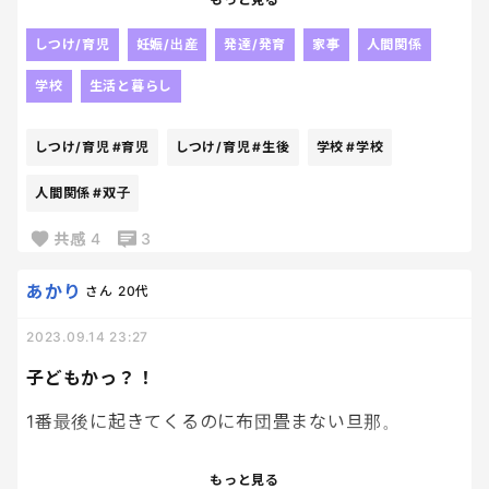
(^^;)
よく寝てくれて本当に助かるけど、これでいいのか…
しつけ/育児
妊娠/出産
発達/発育
家事
人間関係
でもお姉ちゃんが帰ってくると、嵐のようで、どうし
学校
生活と暮らし
ても体力温存したくなる😢
しつけ/育児
#育児
しつけ/育児
#生後
学校
#学校
双子育児、ちょっと手を抜くくらいでイイかな…？💦
と言い聞かせ中です…
人間関係
#双子
共感
4
3
あかり
さん
20代
2023.09.14 23:27
子どもかっ？！
1番最後に起きてくるのに布団畳まない旦那。
今日起きてきたときに、
もっと見る