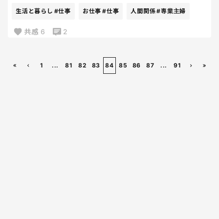
自分はなんというか昔から愛想はまあまあ良いとは
生活と暮らし
#仕事
お仕事
#仕事
人間関係
#専業主婦
思ってるのだが笑、人に心を開くのが苦手なタイプ
で実はコミュ障ボッチであり、あまり友達と呼べる
共感
6
2
人が居ない。という残念すぎる母なのだが、子ども
たちには『人生において持つべきものは友だよ❣️』と
今から教え続けていきたいと思う✨（私が言うとあん
1
...
81
82
83
84
85
86
87
...
91
まり説得力ないかもだけど笑🤣🙏）