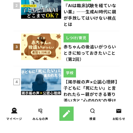
『AIは臨床試験を経ていな
2
い薬』──生成AI時代に親
が手放してはいけない視点
とは
しつけ/育児
赤ちゃんの後追いがつらい
3
ときに知っておきたいこと
（第2回）
学校
【掲示板の声×公認心理師】
4
子どもに「死にたい」と言
われたらー親ができる寄り
添い方と“心のSOS”の受け
止め方（第1回）
マイページ
みんなの声
検索
お知らせ
親子関係
【掲示板の声×公認心理師】
5