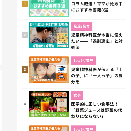
コラム厳選！ママが妊娠中
1
におすすめ書籍3選
発達/発育
児童精神科医が本当に伝え
2
たい――「過剰適応」と対
処法
しつけ/育児
児童精神科医が伝える「上
3
の子」に「一人っ子」の気
分を
食事
医学的に正しい食事法！
4
「野菜ジュースは野菜の代
わりにならない」
しつけ/育児