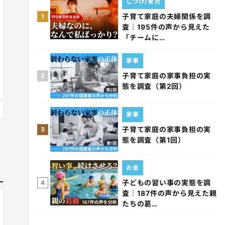
しつけ/育児
子育て家庭の夫婦関係を調
1
査｜195件の声から見えた
「チームに…
家事
子育て家庭の家事負担の実
2
態を調査（第2回）
家事
子育て家庭の家事負担の実
3
態を調査（第1回）
お金
子どもの習い事の実態を調
4
査｜187件の声から見えた親
たちの葛…