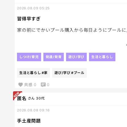
2026.08.09 05:25
習得早すぎ
家の前にでかいプール購入から毎日ようにプールに
末っ子。
水に顔をつけるくらいで精一杯だったのに、いつの
うになった。笑
しつけ/育児
発達/発育
遊び/学び
生活と暮らし
水泳習ってるわけでもないのに、私が簡単に教えた
生活と暮らし
#家
遊び/学び
#プール
でかいプール購入の件で旦那ともめたけど、結果よ
共感
0
0
匿名
さん
30代
2026.08.08 09:16
手土産問題