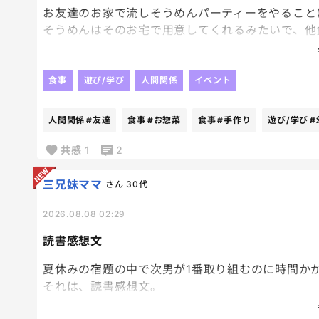
お友達のお家で流しそうめんパーティーをやること
そうめんはそのお宅で用意してくれるみたいで、他
何を持っていこうか、、、、。
ちなみに小学生低学年と幼稚園生が参加です。クー
食事
遊び/学び
人間関係
イベント
っています。
流石に手作りは私も他のお家も嫌だと思うので、お
人間関係
#友達
食事
#お惣菜
食事
#手作り
遊び/学び
#
屋さんはみんな定休日😂笑
マックのナゲットとポテトを大量買い、枝豆とかも
共感
1
2
い！！！
三兄妹ママ
さん
30代
2026.08.08 02:29
読書感想文
夏休みの宿題の中で次男が1番取り組むのに時間か
それは、読書感想文。
これが本当に苦手分野らしく、まず本を読み進める