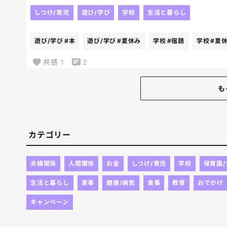
読書感想文だから、読者しないと事が進まないのだ
しつけ/育児
遊び/学び
学校
生活と暮らし
集中できないし、物語が頭に入ってこないみたい。
遊び/学び
#本
遊び/学び
#夏休み
学校
#宿題
学校
#夏
てかそもそも、夏休み開始前に学校で借りてくる本
共感
1
2
のだ。
も
はぁぁぁ。
4年生になってもこんなかんじかぁぁぁ
カテゴリー
夫婦関係
人間関係
お金
しつけ/育児
学校
保育園
生活と暮らし
家事
健康/病気
食事
教育
おでかけ
キャンペーン