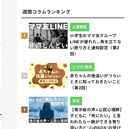
週間コラムランキング
人間関係
小学生のママ友グループ
1
LINEが疲れた…角を立てな
い断り方と通知設定（第2
回）
しつけ/育児
赤ちゃんの後追いがつらい
2
ときに知っておきたいこと
（第2回）
学校
【掲示板の声×公認心理師】
3
子どもに「死にたい」と言
われたらー親ができる寄り
添い方と“心のSOS”の受け