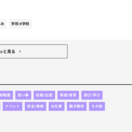
。笑
休み
学校
#学校
のセンスが皆無すぎて読書感想文かけるような本ではない
っと見る
/幼稚園
習い事
妊娠/出産
発達/発育
遊び/学び
イベント
安全/事故
お仕事
親子関係
その他