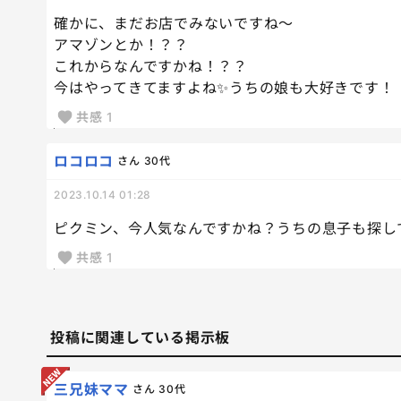
確かに、まだお店でみないですね〜
アマゾンとか！？？
これからなんですかね！？？
今はやってきてますよね✨うちの娘も大好きです！
共感
1
ロコロコ
さん
30代
2023.10.14 01:28
ピクミン、今人気なんですかね？うちの息子も探し
共感
1
投稿に関連している掲示板
三兄妹ママ
さん
30代