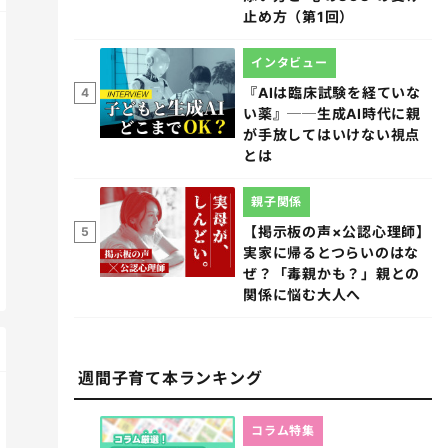
止め方（第1回）
インタビュー
『AIは臨床試験を経ていな
4
い薬』──生成AI時代に親
が手放してはいけない視点
とは
親子関係
【掲示板の声×公認心理師】
5
実家に帰るとつらいのはな
ぜ？「毒親かも？」親との
関係に悩む大人へ
週間子育て本ランキング
コラム特集