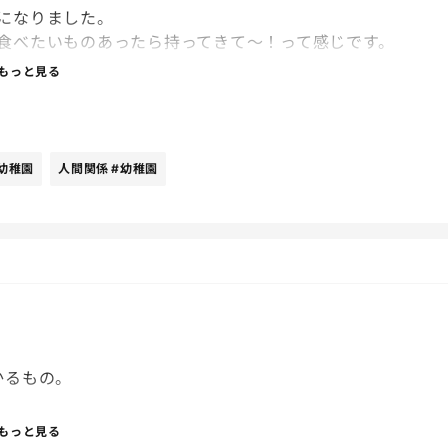
になりました。
食べたいものあったら持ってきて〜！って感じです。
もっと見る
ラーボックスにパウチ型のゼリーは持っていこうかなと思
惣菜屋さんで唐揚げ買って行こうと思ったら近くのお惣菜
幼稚園
人間関係
#幼稚園
考えていますが、何か良い案あったら教えてくださ
かるもの。
ことが無理な様子。
もっと見る