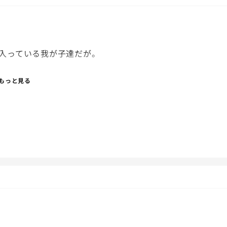
入っている我が子達だが。
もっと見る
まにか頭まで入れる様になって、今はばた足して泳げるよ
事をすぐ習得してるのすごい！笑
かったかもなぁ。笑