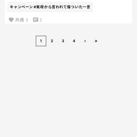
キャンペーン
#実母から言われて傷ついた一言
共感
3
2
1
2
3
4