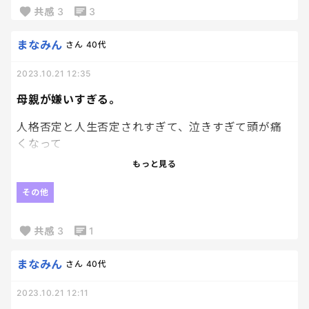
共感
3
3
もう救いようがない関係。
まなみん
さん
40代
2023.10.21 12:35
母親が嫌いすぎる。
人格否定と人生否定されすぎて、泣きすぎて頭が痛
くなって
寝込んでたら、今度は、部屋にはいってきて
もっと見る
「ずっと寝て子供を放置して、それでも母親な
の！？？？」
その他
と罵倒される。
また、子供達の前で。
共感
3
1
もういやだ。
まなみん
さん
40代
2023.10.21 12:11