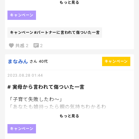
もっと見る
結婚する前は、私の方が稼いでたので、
本当に悔しかった。
キャンペーン
いつか見返してやる、離婚してやる！
キャンペーン
#パートナーに言われて傷ついた一言
と誓った瞬間w（今は許してやったw）
共感
2
2
まなみん
さん
40代
キャンペーン
2023.08.28 01:44
# 実母から言われて傷ついた一言
「子育て失敗したわ〜」
「あなたも娘持ったら親の気持ちわかるわ
よ！！！！」
もっと見る
「早く大きくなれ〜って願って子育てした」
思い出したらきりないくらいいろいろあるなあ
キャンペーン