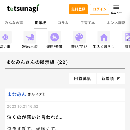
無料登録
ログイン
メニュー
みんなの声
掲示板
コラム
子育て本
ホンネ調査
習い事
妊娠/出産
発達/発育
遊び/学び
生活と暮らし
家
まなみんさんの掲示板（22）
回答募集
新着順
まなみん
さん
40代
2023.10.21 16:52
泣くのが悪いと言われた。
泣きすぎて、頭痛くて、