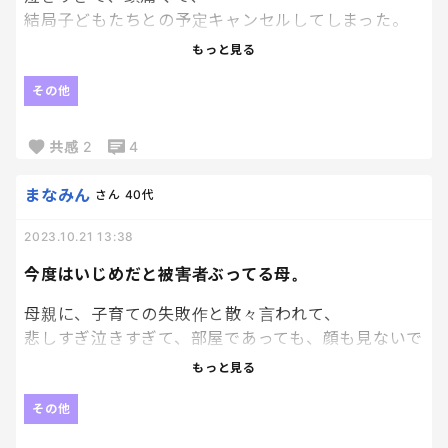
結局子どもたちとの予定キャンセルしてしまった。
もっと見る
そしたら、
母親にこう言われる。
その他
「泣くのが悪いのよ」
共感
2
4
あんたの暴言で、こっちは
まなみん
さん
40代
涙止まらないんだよ。
2023.10.21 13:38
今度はいじめだと被害者ぶってる母。
母親に、子育ての失敗作と散々言われて、
悲しすぎ泣きすぎて、部屋であっても、顔も見ないで
素通りしてたら、
もっと見る
今度は
「無視するなんていじめじゃない！」って
その他
言ってきた。