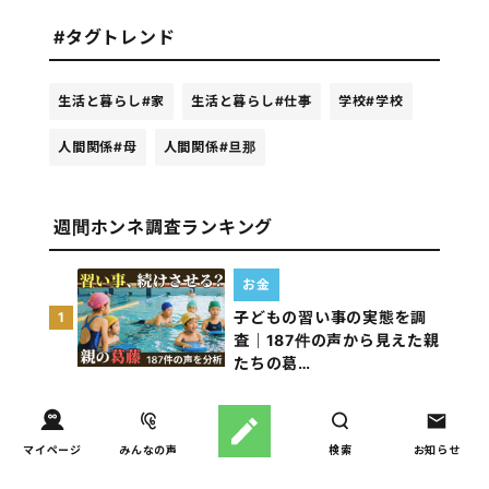
#タグトレンド
生活と暮らし
#家
生活と暮らし
#仕事
学校
#学校
人間関係
#母
人間関係
#旦那
週間ホンネ調査ランキング
お金
子どもの習い事の実態を調
1
査｜187件の声から見えた親
たちの葛…
しつけ/育児
子育て家庭の夫婦関係を調
2
マイページ
みんなの声
検索
お知らせ
査｜195件の声から見えた